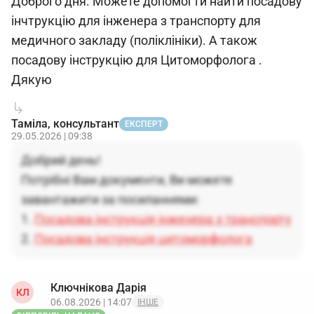
Доброго дня. Можете допомогти найти посадову
інчтрукцію для інженера з транспорту для
медичного закладу (поліклініки). А також
посадову інструкцію для Цитоморфолога .
Дякую
Таміла, консультант
ЕКСПЕРТ
29.05.2026 | 09:38
Добрий день!
Потрібні Вам документи, Ви можете
завантажити за посиланнями:
1.
Посадова інструкція інженера з транспорту
2.
Посадова інструкція цитоморфолога
Ключнікова Дарія
КЛ
06.08.2026 | 14:07
ІНШЕ