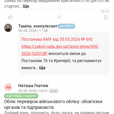
Заява на перепідтвердження критичності по дія сіті як
стартап…
15
Таміла, консультант
ЕКСПЕРТ
06.08.2026 | 17:48
Постанова КМУ від 30.05.2026 № 692
https://zakon.rada.gov.ua/laws/show/692-
2026-%D0%BF
вноситься зміни до
Постанови 76 та Критеріїі, та регламентує
вимоги…
Ще
Наташа Гнатюк
НА
05.08.2026 | 16:01
ІНШЕ
ВІДПОВІДЬ НАДАНО
Облік перевірок військового обліку: обов'язки
органів та підприємств
Добрий день, підкажіть, будь ласка, чи повинні органи