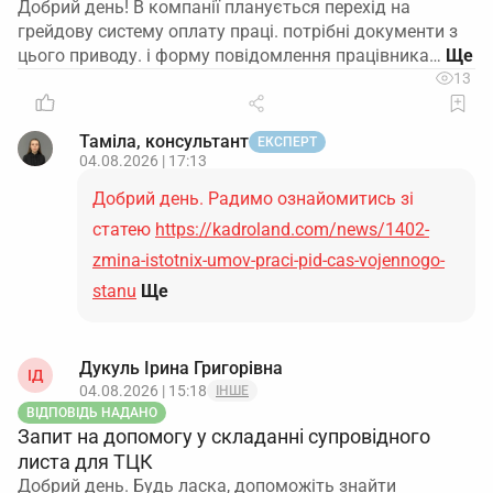
Добрий день! В компанії планується перехід на
грейдову систему оплату праці. потрібні документи з
цього приводу. і форму повідомлення працівника…
13
Таміла, консультант
ЕКСПЕРТ
04.08.2026 | 17:13
Добрий день. Радимо ознайомитись зі
статею
https://kadroland.com/news/1402-
zmina-istotnix-umov-praci-pid-cas-vojennogo-
stanu
Ще
Дукуль Ірина Григорівна
ІД
04.08.2026 | 15:18
ІНШЕ
ВІДПОВІДЬ НАДАНО
Запит на допомогу у складанні супровідного
листа для ТЦК
Добрий день. Будь ласка, допоможіть знайти