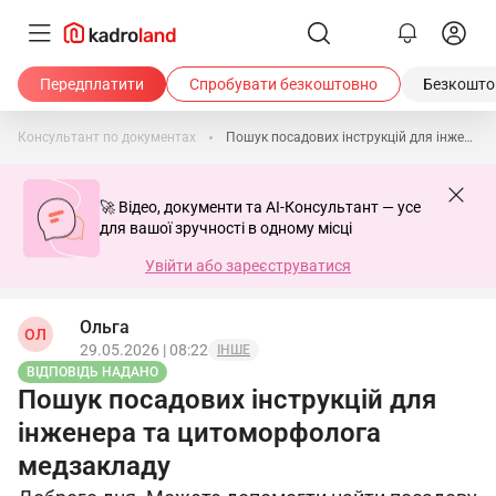
Передплатити
Спробувати безкоштовно
Безкоштов
Консультант по документах
Пошук посадових інструкцій для інженера та цитоморфолога медзакладу
🚀 Відео, документи та AI-Консультант — усе
для вашої зручності в одному місці
Увійти або зареєструватися
Ольга
ОЛ
29.05.2026 | 08:22
ІНШЕ
ВІДПОВІДЬ НАДАНО
Пошук посадових інструкцій для
інженера та цитоморфолога
медзакладу