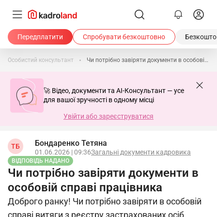
Передплатити
Спробувати безкоштовно
Безкоштов
Особистий консультант
Чи потрібно завіряти документи в особовій справі працівника
🚀 Відео, документи та AI-Консультант — усе
для вашої зручності в одному місці
Увійти або зареєструватися
Бондаренко Тетяна
ТБ
01.06.2026 | 09:36
Загальні документи кадровика
ВІДПОВІДЬ НАДАНО
Чи потрібно завіряти документи в
особовій справі працівника
Доброго ранку! Чи потрібно завіряти в особовій
справі витяги з реєстру застрахованих осіб,