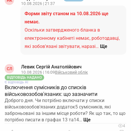
НК
10.08.2026 | 21:37
Форми звіту станом на 10.08.2026 ще
немає.
Оскільки затвердженого бланка в
електронному кабінеті немає, роботодавці,
які зобов'язані звітувати, наразі…
Ще
Левик Сергій Анатолійович
СЛ
10.08.2026 | 16:09
Військовий облік
ВІДПОВІДЬ НАДАНО
Є відповідь АІ
Включення сумісників до списків
військовозобов'язаних: що зазначити
Доброго дня. Чи потрібно включати у списки
військовозобов'язаних додаток5 сумісників, які
заброньовані за іншим місце роботи? Як що так, то що
потрібно писати в графах 13 та14…
4