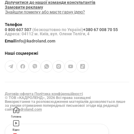
Долучитися до нашої команди консультантів
Замовити рекламу
Знайшли помилку або маєте гарну ідею?
Телефон
0 800 607 507
(безкоштовно по Україні)
+380 67 008 70 55
Адреса: 04112 м. Київ, вул. Олени Теліги, 4
Email
info@kadroland.com
Наші соцмережі
Договір-оферта
Політика конфіденційності
© ТОВ «КАДРОЛЕНД», 2026 Всі права захищені
Використання та розповсюдження матеріалів дозволяється лише
за умови отримання попередньої письмової згоди від редакції
сайту
kadroland.com
Головна
Відео