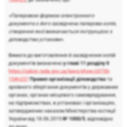
«Паперовою формою електронного
документа є його засвідчена паперова копія,
створення якої визначається інструкцією з
діловодства установи»
.
Вимоги до виготовлення й засвідчення копій
документів визначено
у главі 11 розділу ІІ
https://zakon.rada.gov.ua/laws/show/z0736-
15#n237
Правил організації діловодства
та
архівного зберігання документів у державних
органах, органах місцевого самоврядування,
на підприємствах, в установах і організаціях,
затверджених наказом Міністерства юстиції
України від 18.06.2015
№ 1000/5
, відповідно
до яких: