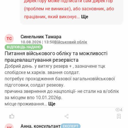
директору може підписати сам директор
(проблем не виникає), або засновник, або
працівник, який виконує…
Ще
Синельник Тамара
ТС
10.08.2026 | 13:50
Військовий облік
ВІДПОВІДЬ НАДАНО
Питання військового обліку та можливості
працевлаштування резервіста
Добрий день. у витягу резерв + , зазначене тцк
слобідске м.харків. звання солдат.
потребує проходження базової загальновійськової
підготовки, солдат резеову.
причина звернення до нацполіції- не стали на в/облік
за місцем впо 10.01.2026р.
місце проживання…
4
Анна, консультант
ЕКСПЕРТ