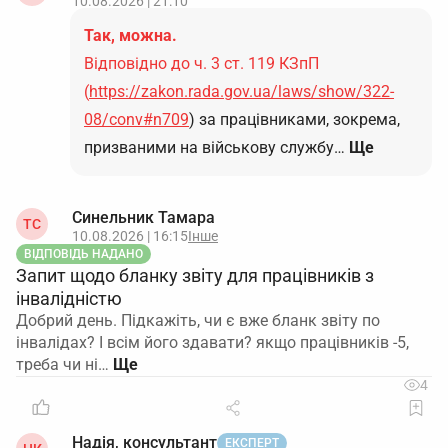
10.08.2026 | 21:10
Так, можна.
Відповідно до ч. 3 ст. 119 КЗпП
(
https://zakon.rada.gov.ua/laws/show/322-
08/conv#n709
) за працівниками, зокрема,
призваними на військову службу…
Ще
Синельник Тамара
ТС
10.08.2026 | 16:15
Інше
ВІДПОВІДЬ НАДАНО
Запит щодо бланку звіту для працівників з
інвалідністю
Добрий день. Підкажіть, чи є вже бланк звіту по
інвалідах? І всім його здавати? якщо працівників -5,
треба чи ні…
4
Надія, консультант
ЕКСПЕРТ