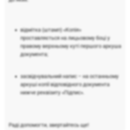
відмітка (штамп) «Копія»
проставляється на лицьовому боці у
правому верхньому куті першого аркуша
документа;
засвідчувальний напис – на останньому
аркуші копії відповідного документа
нижче реквізиту «Підпис».
Раді допомогти, звертайтесь ще!