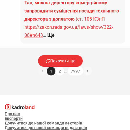
Так, можна директору комерційному
запровадити суміщення посади технічного
директора з доплатою
(ст. 105 КЗпП
https://zakon.rada.gov.ua/laws/show/322-
08#n643
…
Ще
Показати ще
…
1
2
7997
Про нас
Експерти
Долучитися до нашої команди лекторів
Долучитися до нашої команди редакторів