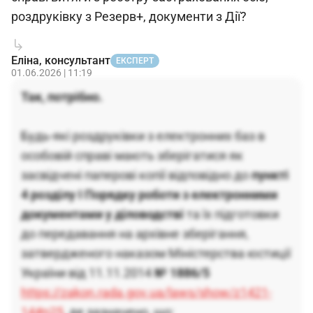
роздруківку з Резерв+, документи з Дії?
Еліна, консультант
ЕКСПЕРТ
01.06.2026 | 11:19
Так, потрібно.
Будь-які роздруківки з електронних баз в
особовій справі мають зберігатися як
засвідчені паперові копії відповідно до
пункті
4 розділу І Порядку роботи з електронними
документами у діловодстві
та їх підготовки
до передавання на архівне зберігання,
затвердженого наказом Міністерства юстиції
України від 11.11.2014
№ 1886/5
https://zakon.rada.gov.ua/laws/show/z1421-
14#n25
, де зазначено, що: