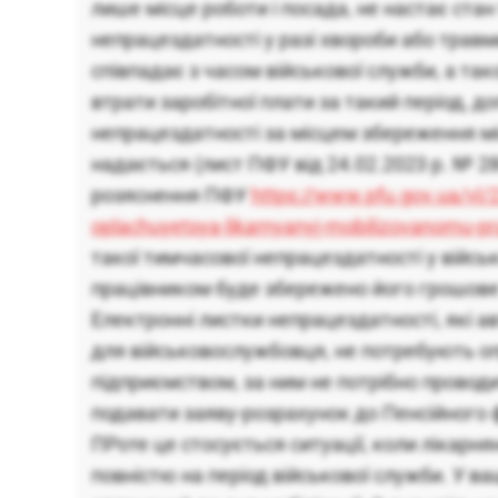
лише місце роботи і посада, не настає ста
непрацездатності у разі хвороби або травми
співпадає з часом військової служби, а та
втрати заробітної плати за такий період, д
непрацездатності за місцем збереження мі
надається (лист ПФУ від 24.02.2023 р. № 2
розяснення ПФУ
https://www.pfu.gov.ua/vl/
oplachuyetsya-likarnyanyj-mobilizovanomu-pr
такої тимчасової непрацездатності у війсь
працівником буде збережено його грошове
Електронні листки непрацездатності, які 
для військовослужбовця, не потребують 
підприємством, за ним не потрібно провод
подавати заяву-розрахунок до Пенсійного 
ПРоте це стосується ситуації, коли лікарн
повністю на період військової служби. У 