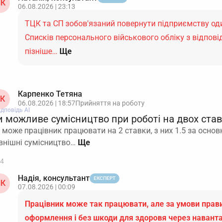
К
06.08.2026 | 23:13
ТЦК та СП зобов'язаний повернути підприємству оди
Списків персонального військового обліку з відпов
пізніше…
Ще
Карпенко Тетяна
К
06.08.2026 | 18:57
Прийняття на роботу
ідповідь АІ
и можливе сумісництво при роботі на двох ста
 може працівник працювати на 2 ставки, з них 1.5 за основ
внішні сумісництво…
4
Надія, консультант
ЕКСПЕРТ
К
07.08.2026 | 00:09
Працівник може так працювати, але за умови пра
оформлення і без шкоди для здоровя через навант