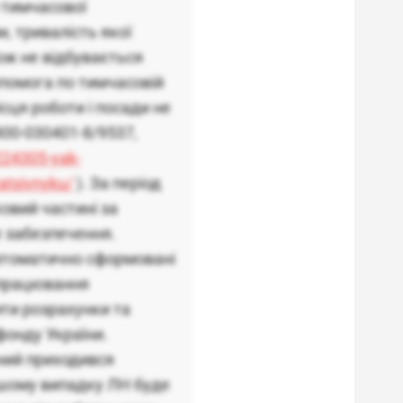
н тимчасової
, тривалість якої
кож не відбувається
опомога по тимчасовій
сця роботи і посади не
800-030401-8/9537,
224305-yak-
atsivnyku/
). За період
ковий частині за
 забезпечення.
автоматично сформовані
опрацювання
ити розрахунки та
фонду України.
яний приходився
вашому випадку ЛН буде