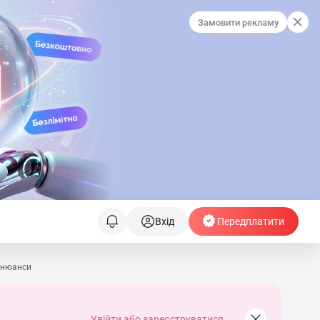
Замовити рекламу
Вхід
Передплатити
: нюанси
Увійти або зареєструватися