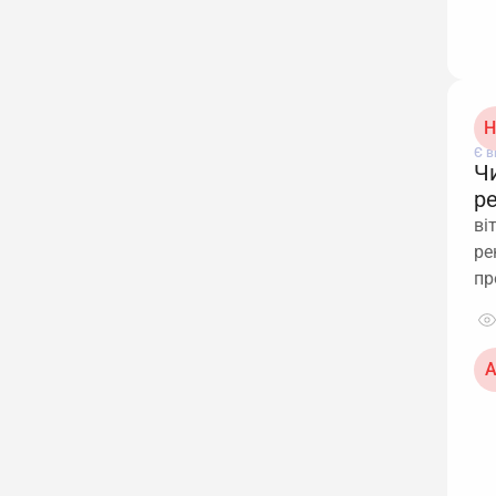
Н
Є в
Ч
р
ві
ре
пр
А