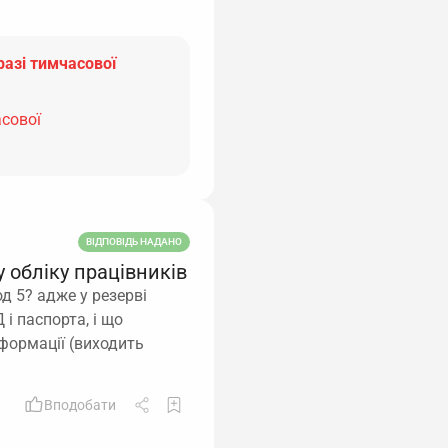
разі тимчасової
асової
ВІДПОВІДЬ НАДАНО
 обліку працівників
д 5? адже у резерві
і паспорта, і що
нформації (виходить
Вподобати