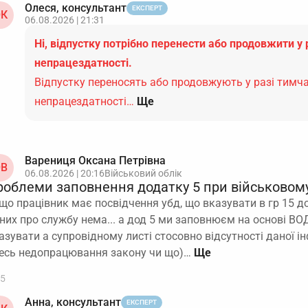
Олеся, консультант
ЕКСПЕРТ
К
06.08.2026 | 21:31
Ні, відпустку потрібно перенести або продовжити у 
непрацездатності.
Відпустку переносять або продовжують у разі тимч
непрацездатності…
Ще
Варениця Оксана Петрівна
В
06.08.2026 | 20:16
Військовий облік
роблеми заповнення додатку 5 при військовому
що працівник має посвідчення убд, що вказувати в гр 15 до
них про службу нема... а дод 5 ми заповнюєм на основі ВОД 
азувати а супровідному листі стосовно відсутності даної і
есь недопрацювання закону чи що)…
5
Анна, консультант
ЕКСПЕРТ