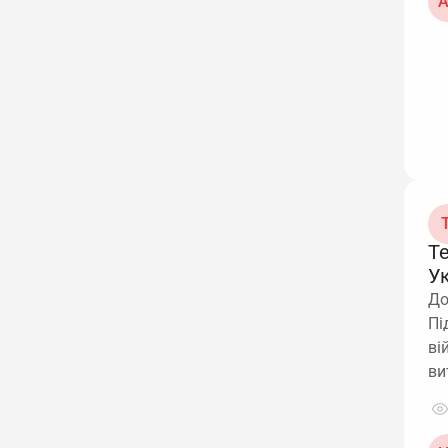
А
Т
Т
У
До
Пі
ві
ви