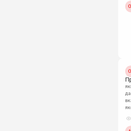
О
О
П
як
да
вк
як