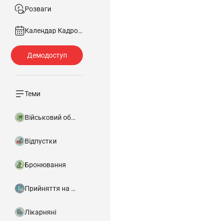
Розваги
Календар Кадровика
Теми
Військовий облік
Відпустки
Бронювання
Прийняття на роботу
Лікарняні