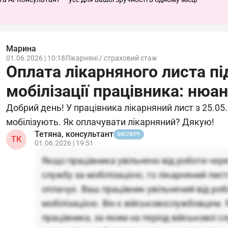
Марина
01.06.2026 | 10:18
Лікарняні / страховий стаж
Оплата лікарняного листа пі
мобілізації працівника: нюа
Добрий день! У працівника лікарняний лист з 25.05. 
мобілізують. Як оплачувати лікарняний? Дякую!
Тетяна, консультант
ЕКСПЕРТ
ТК
01.06.2026 | 19:51
Якщо працівника увільнено від роботи чере
службу за мобілізацією, то лікарняний лис
оплачує. Ваш працівник увільнений від робо
мобілізацією. Він є військовослужбовцем.
працівника, за яким на період військової 