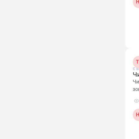
Н
Т
Є в
Ч
Чи
зо
Н