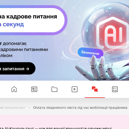
ий консультант
Оплата лікарняного листа під час мобілізації працівника
та AI-Консультант — усе для вашої зручності в одному місці