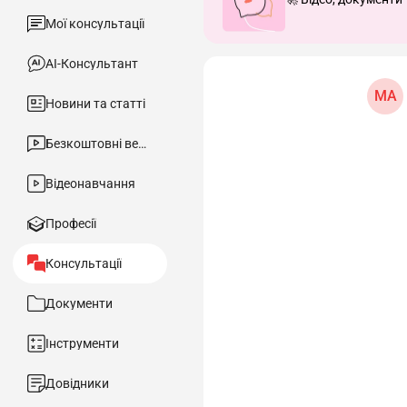
Мої консультації
АІ-Консультант
МА
Новини та статті
Безкоштовні вебінари
Відеонавчання
Професії
Консультації
Документи
Інструменти
Довідники