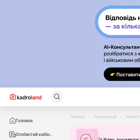
Головна
Консультації
Особист
Головна
Особистий кабінет
🚀 Відео, документи 