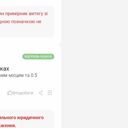
н примірник витягу зі
ідною позначкою не
ВІДПОВІДЬ НАДАНО
вках
ним місцем та 0.5
Вподобати
вильного юридичного
аження.