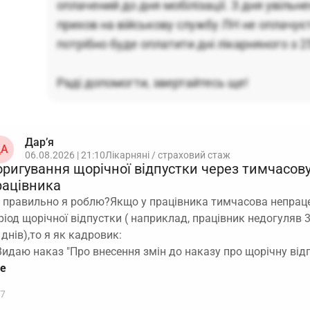
оплачений до дня мобілізації. З дня увільн
прихов на військову службу ЛН не оплачує
потрібно буде оплатити дні лікарняного з 2
Раді допомогти, звертайтесь ще!
Дар’я
А
06.08.2026 | 21:10
Лікарняні / страховий стаж
оригування щорічної відпустки через тимчасов
рацівника
 правильно я роблю?Якщо у працівника тимчасова непраце
ріод щорічної відпустки ( наприклад, працівник недогуляв 3
 днів),то я як кадровик:
Видаю наказ "Про внесення змін до наказу про щорічну від
7