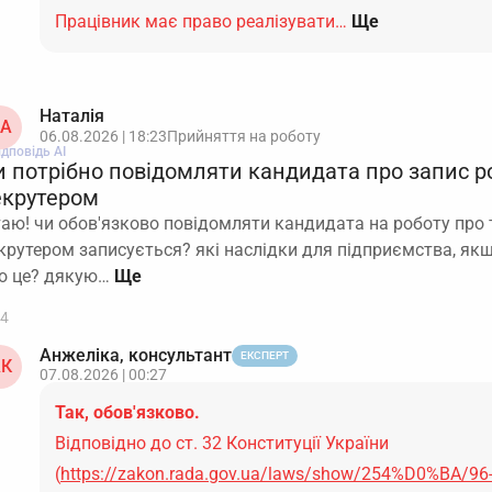
Працівник має право реалізувати…
Ще
Наталія
А
06.08.2026 | 18:23
Прийняття на роботу
ідповідь АІ
и потрібно повідомляти кандидата про запис р
екрутером
таю! чи обов'язково повідомляти кандидата на роботу про 
крутером записується? які наслідки для підприємства, як
о це? дякую…
4
Анжеліка, консультант
ЕКСПЕРТ
К
07.08.2026 | 00:27
Так, обов'язково.
Відповідно до ст. 32 Конституції України
(
https://zakon.rada.gov.ua/laws/show/254%D0%BA/96