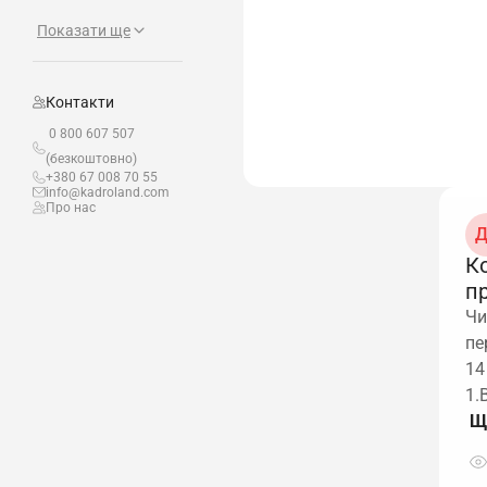
Показати ще
Контакти
0 800 607 507
(безкоштовно)
+380 67 008 70 55
info@kadroland.com
Про нас
Д
К
п
Чи
пе
14
1.