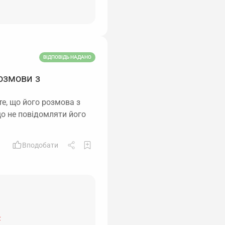
ВІДПОВІДЬ НАДАНО
озмови з
те, що його розмова з
що не повідомляти його
Вподобати
-