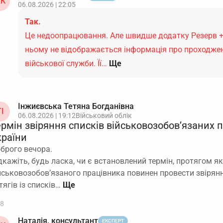
К
06.08.2026 | 22:05
Так.
Це недоопрацювання. Але швидше додатку Резерв +
ньому не відображається інформація про проходже
військової служби. Її…
Ще
Інжиєвська Тетяна Богданівна
І
06.08.2026 | 19:12
Військовий облік
ермін звіряння списків військовозобов’язаних 
країни
брого вечора.
дкажіть, будь ласка, чи є встановлений термін, протягом як
йськовозобов’язаного працівника повинен провести звірян
тягів із списків…
8
Наталія, консультант
ЕКСПЕРТ