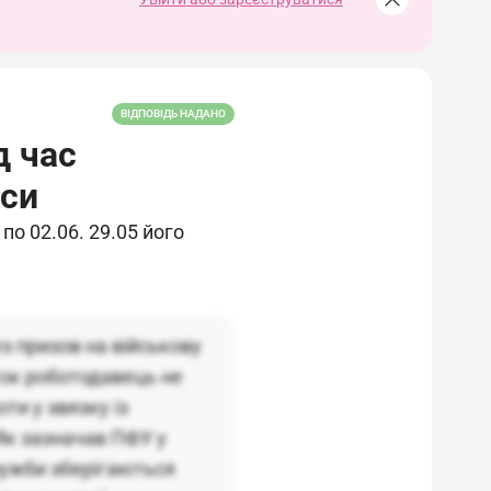
ВІДПОВІДЬ НАДАНО
д час
нси
по 02.06. 29.05 його
з призов на військову
ток роботодавець не
ти у звязку із
 Як зазначав ПФУ у
служби зберігаються