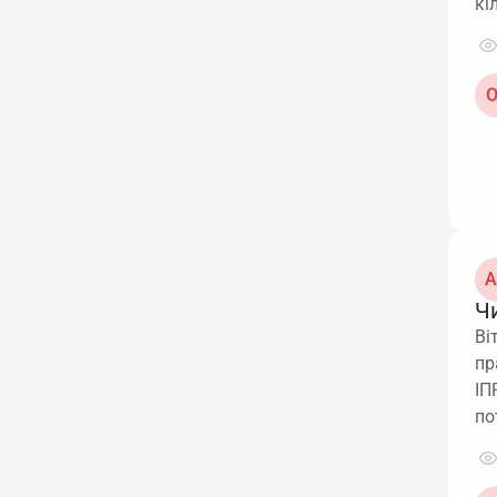
кі
О
А
Ч
Ві
пр
ІП
по