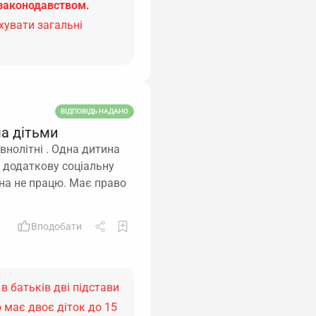
законодавством.
хувати загальні
ВІДПОВІДЬ НАДАНО
ма дітьми
внолітні . Одна дитина
на додаткову соціальну
она не працю. Має право
Вподобати
 в батьків дві підстави
о має двоє діток до 15