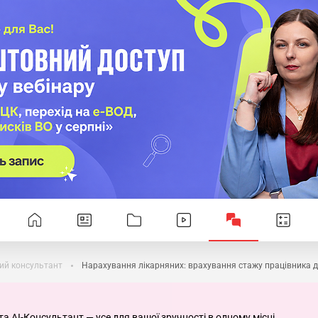
ий консультант
Нарахування лікарняних: врахування стажу працівника д
та AI-Консультант — усе для вашої зручності в одному місці