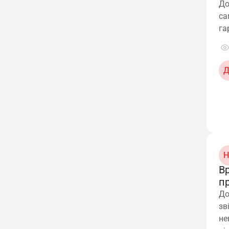
До
са
га
Д
Н
В
п
До
зв
не