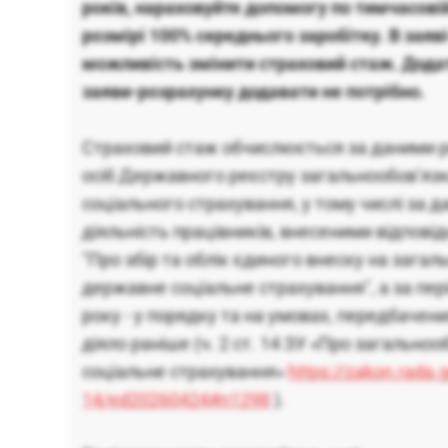
років, нараховуйте допомогу по тимчасові
розмірі 100% середнього заробітку. В заяв
можливість змінити страховий стаж. Дода
заяви-розрахунку додавати не потрібно.
Страховий стаж обчислюється за даними р
осіб Державного реєстру загальнообов’яз
соціального страхування, у тому числі за 
діяльність працівників, внесеними відпові
"Про збір та облік єдиного внеску на зага
державне соціальне страхування", а за пер
року - у порядку та на умовах, передбачен
діяло раніше (ч. 2 ст. 14 ЗУ «Про загальн
соціальне страхування»
https://zakon.rada
14/ed20260424#n1298
).