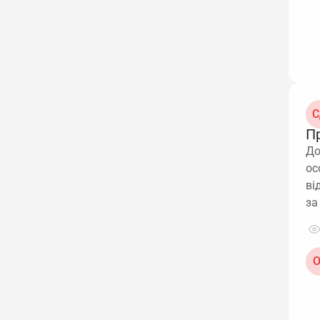
С
П
До
ос
ві
за
О