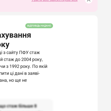
ВІДПОВІДЬ НАДАНО
ахування
оку
ці з сайту ПФУ стаж
й стаж до 2004 року,
и з 1992 року. По якій
ити ці дані в заяві-
на, но ще не
кщо стаж більше 8