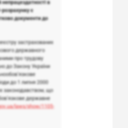
й непрацездатності в
і-розрахунку є
тково документи до
еєстру застрахованих
кового державного
даними про трудову
дно до Закону України
льнообов’язкове
іоди до 1 липня 2000
их законодавством, що
ообов’язкове державне
.gov.ua/laws/show/1105-