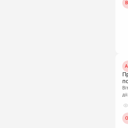
В
А
П
п
Ві
ді
О