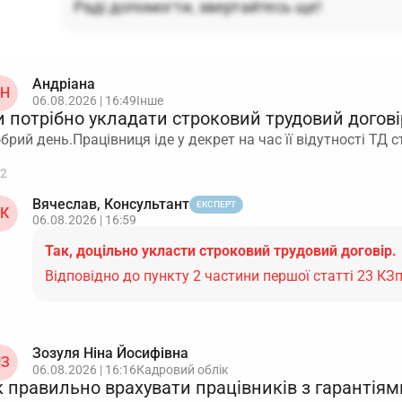
Раді допомогти, звертайтесь ще!
Андріана
Н
06.08.2026 | 16:49
Інше
 потрібно укладати строковий трудовий догові
брий день.Працівниця іде у декрет на час її відутності ТД
2
Вячеслав, Консультант
ЕКСПЕРТ
К
06.08.2026 | 16:59
Так, доцільно укласти строковий трудовий договір.
Відповідно до пункту 2 частини першої статті 23 КЗ
Зозуля Ніна Йосифівна
З
06.08.2026 | 16:16
Кадровий облік
 правильно врахувати працівників з гарантіями