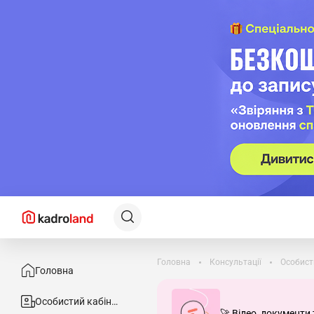
Головна
Консультації
Особист
Головна
Особистий кабінет
🚀 Відео, документи 