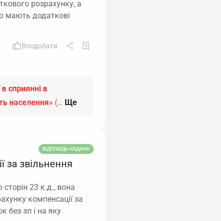
ткового розрахунку, а
 що мають додаткові
Вподобати
 в сприянні в
сть населення»
(…
Ще
ВІДПОВІДЬ НАДАНО
ї за звільнення
 сторін 23 к.д., вона
рахунку компенсації за
к без зп і на яку