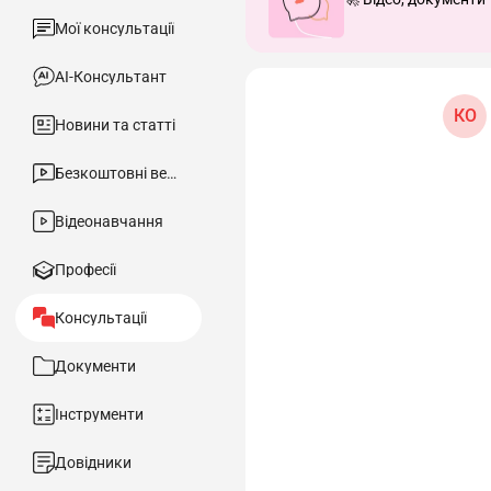
Мої консультації
АІ-Консультант
КО
Новини та статті
Безкоштовні вебінари
Відеонавчання
Професії
Консультації
Документи
Інструменти
Довідники