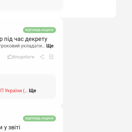
ВІДПОВІДЬ НАДАНО
р під час декрету
 строковий укладати…
Вподобати
пП України (…
Ще
ВІДПОВІДЬ НАДАНО
 у звіті