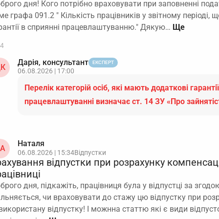
брого дня! Кого потрібно враховувати при заповненні пода
ме графа 091.2 " Кількість працівників у звітному періоді,
рантії в сприянні працевлаштуванню." Дякую…
4
Дарія, консультант
ЕКСПЕРТ
К
06.08.2026 | 17:00
Перелік категорій осіб, які мають додаткові гарантії
працевлаштуванні визначає ст. 14 ЗУ «Про зайняті
Наталя
А
06.08.2026 | 15:34
Відпустки
рахування відпустки при розрахунку компенсаці
рацівниці
брого дня, підкажіть, працівниця була у відпустці за згодою
ільняється, чи враховувати до стажу цю відпустку при роз
використану відпустку! І можнна статтю які є види відпусто