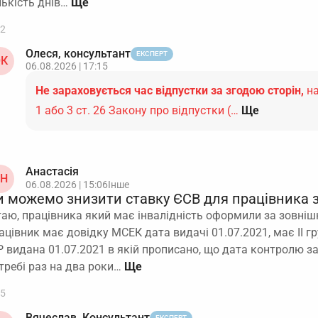
лькість днів…
2
Олеся, консультант
ЕКСПЕРТ
К
06.08.2026 | 17:15
Не зараховується час відпустки за згодою сторін,
на
1 або 3 ст. 26 Закону про відпустки (…
Ще
Анастасія
Н
06.08.2026 | 15:06
Інше
и можемо знизити ставку ЄСВ для працівника з
таю, працівника який має інвалідність оформили за зовніш
ацівник має довідку МСЕК дата видачі 01.07.2021, має ІІ гр
Р видана 01.07.2021 в якій прописано, що дата контролю з
требі раз на два роки…
5
Вячеслав, Консультант
ЕКСПЕРТ