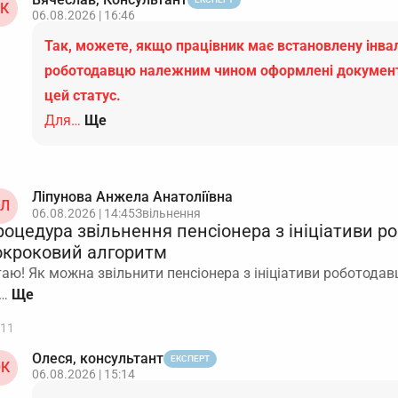
К
06.08.2026 | 16:46
Так, можете, якщо працівник має встановлену інвал
роботодавцю належним чином оформлені докумен
цей статус.
Для…
Ще
Ліпунова Анжела Анатоліївна
Л
06.08.2026 | 14:45
Звільнення
роцедура звільнення пенсіонера з ініціативи р
окроковий алгоритм
таю! Як можна звільнити пенсіонера з ініціативи роботодав
і…
11
Олеся, консультант
ЕКСПЕРТ
К
06.08.2026 | 15:14