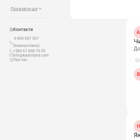
Показати ще
Контакти
А
0 800 607 507
Чи
(безкоштовно)
До
+380 67 008 70 55
info@kadroland.com
Про нас
В
Н
Як