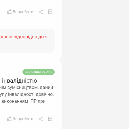
Вподобати
даної відповідно до ч.
ВІДПОВІДЬ НАДАНО
 інвалідністю
нім сумісництвом, даний
упу інвалідності довічно,
а виконанням ІПР при
Вподобати