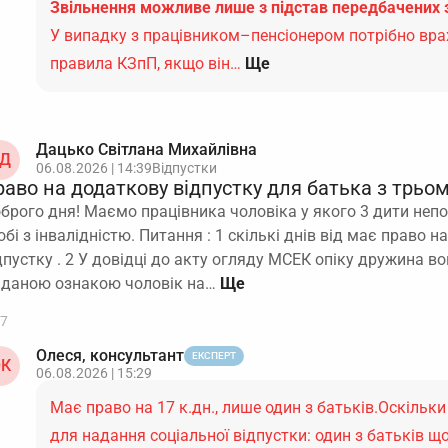
Звільнення можливе лише з підстав передбачених 
У випадку з працівником–пенсіонером потрібно вра
правила КЗпП, якщо він…
Ще
Дацько Світлана Михайлівна
Д
06.08.2026 | 14:39
Відпустки
раво на додаткову відпустку для батька з трьо
брого дня! Маємо працівника чоловіка у якого 3 дити непо
обі з інвалідністю. Питання : 1 скількі днів від має право 
дпустку . 2 У довідці до акту огляду МСЕК опіку дружина в
 даною ознакою чоловік на…
7
Олеся, консультант
ЕКСПЕРТ
К
06.08.2026 | 15:29
Має право на 17 к.дн., лише один з батьків.Оскільки
для надання соціальної відпустки: один з батьків щ