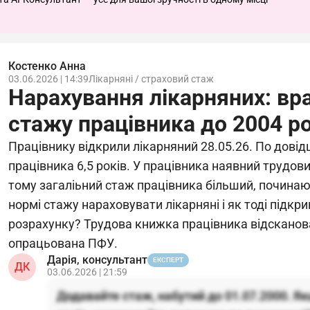
Костенко Анна
03.06.2026 | 14:39
Лікарняні / страховий стаж
Нарахування лікарняних: вр
стажу працівника до 2004 р
Працівнику відкрили лікарняний 28.05.26. По довід
працівника 6,5 років. У працівника наявний трудови
тому загаліьний стаж працівника більший, починаюч
нормі стажу нараховувати лікарняні і як тоді підкрип
розрахунку? Трудова книжка працівника відсканова
опрацьована ПФУ.
Дарія, консультант
ЕКСПЕРТ
ДК
03.06.2026 | 21:59
Додавайте стаж, набутий до 01.07.2000. Я