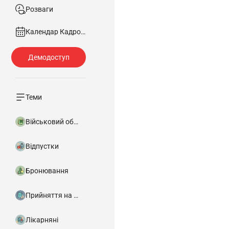
Розваги
Календар Кадровика
Теми
Військовий облік
Відпустки
Бронювання
Прийняття на роботу
Лікарняні