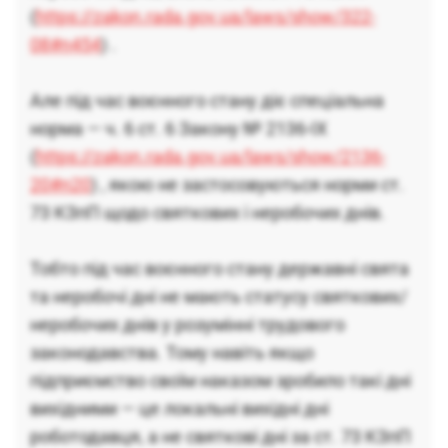
(
https://zakon.rada.gov.ua/laws/show/322-
08#n454
) .
Але під час воєнного стану діє спеціальна
норма — ч. 6 ст. 6 Закону № 2136-IX
(
https://zakon.rada.gov.ua/laws/show/2136-
20#n20
) , якою не застосовуються норми ст.
73 КЗпП щодо святкових і неробочих днів.
Тобто під час воєнного стану державні свята
та неробочі дні не мають статусу святкових/
неробочих днів у розумінні трудового
законодавства. Тому навіть якщо
підприємство своїм наказом зробило такі дні
вихідними — це локальні вихідні дні
роботодавця, а не святкові дні за ст. 73 КЗпП