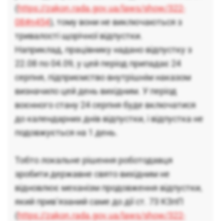
(
https://zakon.rada.gov.ua/laws/show/322-
08#n454
), тому вони не виключаються з
тривалості щорічної відпустки.
Наприклад, працівнику надано відпустку з
22.08 по 04.09, у цей період припадає 24
серпня, підприємство внутрішнім наказом
визначило цей день вихідним. У період
воєнного стану 24 серпня буде включатися
до календарних днів відпустки, і відпустка не
подовжується на 1 день.
Тобто локальне рішення роботодавця
зробити державне свято вихідним не
відновлює механізм продовження відпустки,
який прив’язаний саме до дії ст. 73 КЗпП
(
https://zakon.rada.gov.ua/laws/show/322-