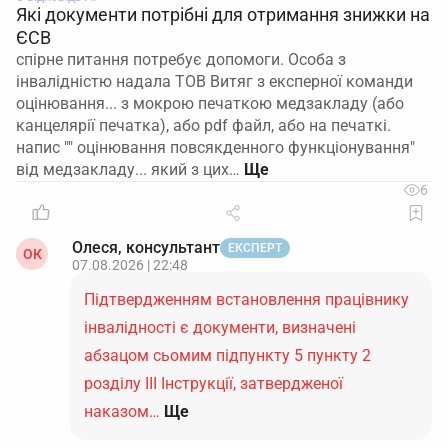
Які документи потрібні для отримання знижки на
ЄСВ
спірне питання потребує допомоги. Особа з
інвалідністю надала ТОВ Витяг з експерної команди
оцінювання... з мокрою печаткою медзакладу (або
канцелярії печатка), або pdf файл, або на печаткі.
напис "" оцінювання повсякденного функціонування"
від медзакладу... який з цих…
6
Олеся, консультант
ЕКСПЕРТ
ОК
07.08.2026 | 22:48
Підтвердженням встановлення працівнику
інвалідності є документи, визначені
абзацом сьомим підпункту 5 пункту 2
розділу ІІІ Інструкції, затвердженої
наказом…
Ще