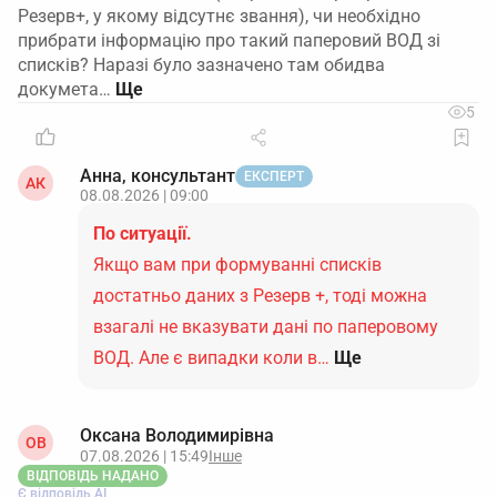
Резерв+, у якому відсутнє звання), чи необхідно
прибрати інформацію про такий паперовий ВОД зі
списків? Наразі було зазначено там обидва
докумета…
5
Анна, консультант
ЕКСПЕРТ
АК
08.08.2026 | 09:00
По ситуації.
Якщо вам при формуванні списків
достатньо даних з Резерв +, тоді можна
взагалі не вказувати дані по паперовому
ВОД. Але є випадки коли в…
Ще
Оксана Володимирівна
ОВ
07.08.2026 | 15:49
Інше
ВІДПОВІДЬ НАДАНО
Є відповідь АІ