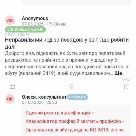
Anonymous
AN
07.08.2026 | 17:43
Інше
ВІДПОВІДЬ НАДАНО
Є відповідь АІ
Неправильний код за посадою у звіті: що робити
далі
Доброго дня, підкажіть як бути, звіт про податковий
розрахунок не прийнятою з причини: у додатку 5
неправильно вказаний код за посадою організатор із
збуту (вказаний 3419), який буде правильним…
7
Олеся, консультант
ЕКСПЕРТ
ОК
07.08.2026 | 20:20
Єдиний реєстр кваліфікацій –
Класифікатор професій містить професію -
Організатор зі збуту, код за КП 3419, він не