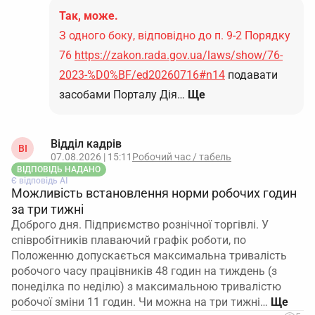
Так, може.
З одного боку, відповідно до п. 9-2 Порядку
76
https://zakon.rada.gov.ua/laws/show/76-
2023-%D0%BF/ed20260716#n14
подавати
засобами Порталу Дія…
Ще
Відділ кадрів
ВІ
07.08.2026 | 15:11
Робочий час / табель
ВІДПОВІДЬ НАДАНО
Є відповідь АІ
Можливість встановлення норми робочих годин
за три тижні
Доброго дня. Підприємство рознічної торгівлі. У
співробітників плаваючий графік роботи, по
Положенню допускається максимальна тривалість
робочого часу працівників 48 годин на тиждень (з
понеділка по неділю) з максимальною тривалістю
робочої зміни 11 годин. Чи можна на три тижні…