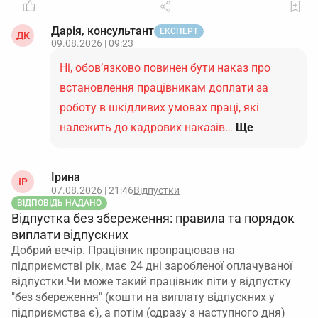
Дарія, консультант
ЕКСПЕРТ
ДК
09.08.2026 | 09:23
Ні, обов’язково повинен бути наказ про
встановлення працівникам доплати за
роботу в шкідливих умовах праці, які
належить до кадрових наказів…
Ще
Ірина
ІР
07.08.2026 | 21:46
Відпустки
ВІДПОВІДЬ НАДАНО
Відпустка без збереження: правила та порядок
виплати відпускних
Добрий вечір. Працівник пропрацював на
підприємстві рік, має 24 дні заробленої оплачуваної
відпустки.Чи може такий працівник піти у відпустку
"без збереження" (кошти на виплату відпускних у
підприємства є), а потім (одразу з наступного дня)