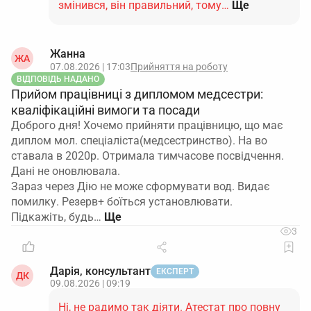
змінився, він правильний, тому…
Ще
Жанна
ЖА
07.08.2026 | 17:03
Прийняття на роботу
ВІДПОВІДЬ НАДАНО
Прийом працівниці з дипломом медсестри:
кваліфікаційні вимоги та посади
Доброго дня! Хочемо прийняти працівницю, що має
диплом мол. спеціаліста(медсестринство). На во
ставала в 2020р. Отримала тимчасове посвідчення.
Дані не оновлювала.
Зараз через Дію не може сформувати вод. Видає
помилку. Резерв+ боїться установлювати.
Підкажіть, будь…
3
Дарія, консультант
ЕКСПЕРТ
ДК
09.08.2026 | 09:19
Ні, не радимо так діяти. Атестат про повну