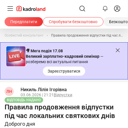
Передплатити
Спробувати безкоштовно
Безкоштов
Особистий консультант
Правила продовження відпустки під час локальних святкових днів
🎥 Мега подія 17.08
Великий зарплатно-кадровий семінар
—
розберемо всі актуальні питання
Зареєструватися
Никиль Лілія Ігорівна
ЛН
03.06.2026 | 21:21
Відпустки
ВІДПОВІДЬ НАДАНО
Правила продовження відпустки
під час локальних святкових днів
Доброго дня