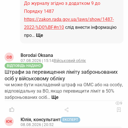
До журналу згідно з додатком 9 до
Порядку 1487
https://zakon.rada.gov.ua/laws/show/1487-
2022-%D0%BF#n10
слід внести інформацію
про…
Ще
Borodai Oksana
OB
07.08.2026 | 15:14
Військовий облік
ВІДПОВІДЬ НАДАНО
Штрафи за перевищення ліміту заброньованих
осіб у військовому обліку
чи може бути накладений штраф на ОМС або на особу,
відповідальну за ВО, якщо перевищити ліміт в 50%
заброньованих осіб…
9
Юлія, консультант
ЕКСПЕРТ
ЮК
08.08.2026 | 20:52