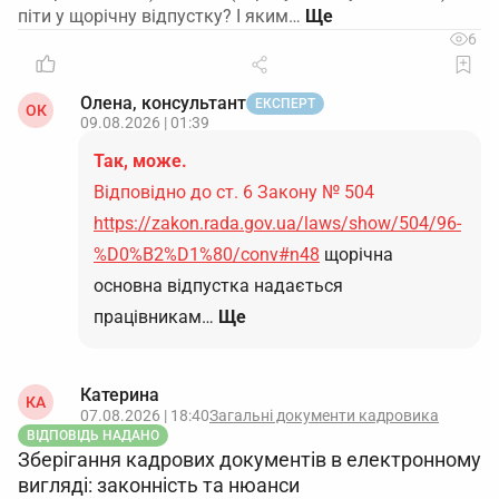
піти у щорічну відпустку? І яким…
6
Олена, консультант
ЕКСПЕРТ
ОК
09.08.2026 | 01:39
Так, може.
Відповідно до ст. 6 Закону № 504
https://zakon.rada.gov.ua/laws/show/504/96-
%D0%B2%D1%80/conv#n48
щорічна
основна відпустка надається
працівникам…
Ще
Катерина
КА
07.08.2026 | 18:40
Загальні документи кадровика
ВІДПОВІДЬ НАДАНО
Зберігання кадрових документів в електронному
вигляді: законність та нюанси