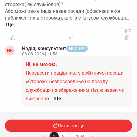
сторожа( як службовця)?
Або можливо є інша назва посади (обов'язки якої
наближені як в сторожа), але із статусом службовця…
7
Надія, консультант
ЕКСПЕРТ
НК
08.08.2026 | 11:53
Ні, не можна.
Перевести працівника з робітничої посади
«Сторож» безпосередньо на посаду
службовця (із збереженням тієї ж назви чи
виключно…
Ще
Показати ще
…
1
2
7994