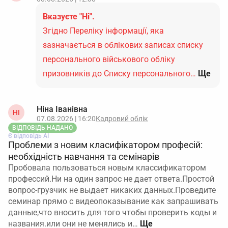
Вказуєте "Ні".
Згідно Переліку інформації, яка
зазначається в облікових записах списку
персонального військового обліку
призовників до Списку персонального…
Ще
Ніна Іванівна
НІ
07.08.2026 | 16:20
Кадровий облік
ВІДПОВІДЬ НАДАНО
Є відповідь АІ
Проблеми з новим класифікатором професій:
необхідність навчання та семінарів
Пробовала пользоваться новым классификатором
профессий.Ни на один запрос не дает ответа.Простой
вопрос-грузчик не выдает никаких данных.Проведите
семинар прямо с видеопоказывание как запрашивать
данные,что вносить для того чтобы проверить коды и
названия.или они не менялись и…