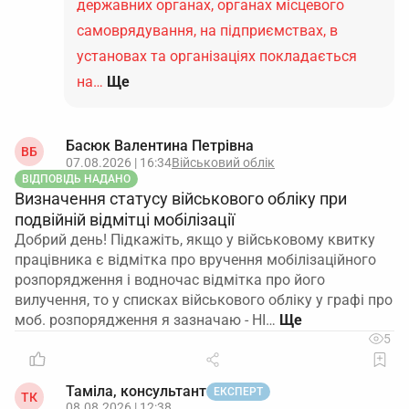
державних органах, органах місцевого
самоврядування, на підприємствах, в
установах та організаціях покладається
на…
Ще
Басюк Валентина Петрівна
ВБ
07.08.2026 | 16:34
Військовий облік
ВІДПОВІДЬ НАДАНО
Визначення статусу військового обліку при
подвійній відмітці мобілізації
Добрий день! Підкажіть, якщо у військовому квитку
працівника є відмітка про вручення мобілізаційного
розпорядження і водночас відмітка про його
вилучення, то у списках військового обліку у графі про
моб. розпорядження я зазначаю - НІ…
5
Таміла, консультант
ЕКСПЕРТ
ТК
08.08.2026 | 12:38