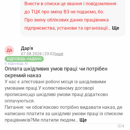
Внести в списки це звання і повідомлення
до ТЦК про зміну ВЗ не подаємо, бо.
Про зміну облікових даних працівника
підприємства, установи та організації…
Ще
Дар’я
ДА
07.08.2026 | 23:02
Інше
ВІДПОВІДЬ НАДАНО
Є відповідь АІ
Оплата шкідливих умов праці: чи потрібен
окремий наказ
У нас є атестовані робочі місця із шкідливими
умовами праці.У колективному договорі
прописано,що шкідливі умови праці додатково
оплачуються.
Питання: чи обов'язково потрібно видавати наказ, де
написано платити за шкідливі умови праці із списком
працівників?Ми платили людям…
4