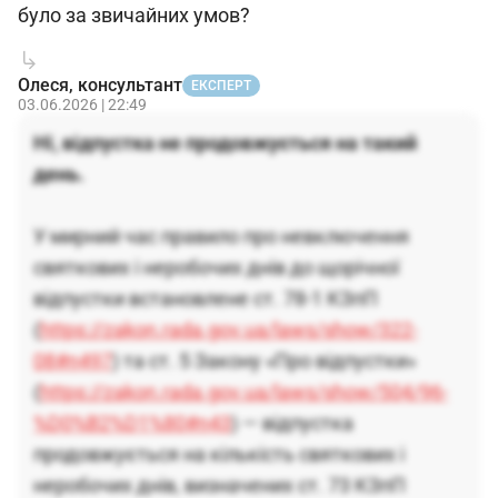
було за звичайних умов?
Олеся, консультант
ЕКСПЕРТ
03.06.2026 | 22:49
Ні, відпустка не продовжується на такий
день.
У мирний час правило про невключення
святкових і неробочих днів до щорічної
відпустки встановлене ст. 78-1 КЗпП
(
https://zakon.rada.gov.ua/laws/show/322-
08#n497
) та ст. 5 Закону «Про відпустки»
(
https://zakon.rada.gov.ua/laws/show/504/96-
%D0%B2%D1%80#n43
) — відпустка
продовжується на кількість святкових і
неробочих днів, визначених ст. 73 КЗпП