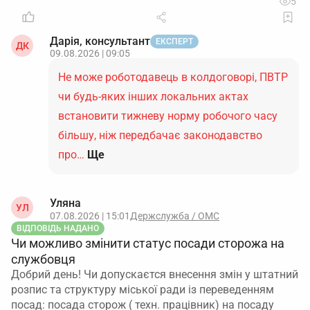
5
Дарія, консультант
ЕКСПЕРТ
ДК
09.08.2026 | 09:05
Не може роботодавець в колдоговорі, ПВТР
чи будь-яких інших локальних актах
встановити тижневу норму робочого часу
більшу, ніж передбачає законодавство
про…
Ще
Уляна
УЛ
07.08.2026 | 15:01
Держслужба / ОМС
ВІДПОВІДЬ НАДАНО
Чи можливо змінити статус посади сторожа на
службовця
Добрий день! Чи допускаєтся внесення змін у штатний
розпис та структуру міської ради із переведенням
посад: посада сторож ( техн. працівник) на посаду