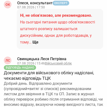
Олеся, консультант
ЕКСПЕРТ
ОК
07.08.2026 | 17:50
Ні, не обов'язково, але рекомендовано.
На сьогодні питання щодо обов'язковості
штатного розпису залишається
дискусійним, однак для роботодавців, у
тому…
Ще
Свинцицька Леся Петрівна
ЛС
07.08.2026 | 15:46
Військовий облік
ВІДПОВІДЬ НАДАНО
Документи для військового обліку надіслані,
чекаємо відповідь ТЦК
Добрий день. Відправлено документи
(супровідний+витяг зі списків) рекомендованим
листом для звіряння в ТЦК та СП. Запис в журнал
обліку перевірок робимо після отримання відповіді, чи
вносимо відразу, вказуючи номер вихідного листа, так