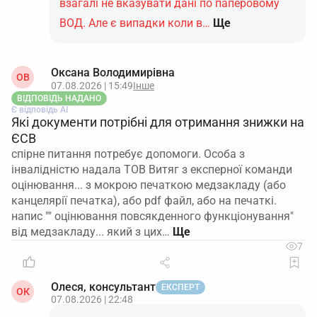
взагалі не вказувати дані по паперовому
ВОД. Але є випадки коли в…
Ще
Оксана Володимирівна
ОВ
07.08.2026 | 15:49
Інше
ВІДПОВІДЬ НАДАНО
Є відповідь АІ
Які документи потрібні для отримання знижки на
ЄСВ
спірне питання потребує допомоги. Особа з
інвалідністю надала ТОВ Витяг з експерної команди
оцінювання... з мокрою печаткою медзакладу (або
канцелярії печатка), або pdf файл, або на печаткі.
напис "" оцінювання повсякденного функціонування"
від медзакладу... який з цих…
7
Олеся, консультант
ЕКСПЕРТ
ОК
07.08.2026 | 22:48