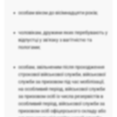
особам віком до вісімнадцяти років;
чоловікам, дружини яких перебувають у
відпустці у зв'язку з вагітністю та
пологами;
особам, звільненим після проходження
строкової військової служби, військової
служби за призовом під час мобілізації,
на особливий період, військової служби
за призовом осіб із числа резервістів в
особливий період, військової служби за
призовом осіб офіцерського складу або