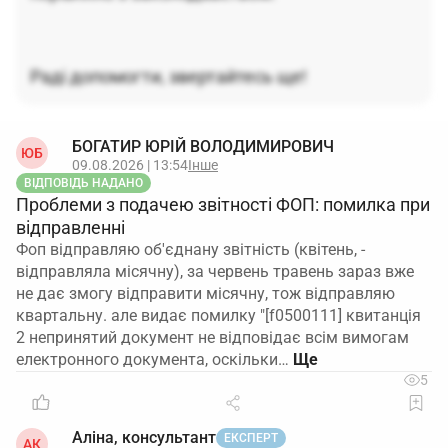
Раді допомогти, звертайтесь ще!
БОГАТИР ЮРІЙ ВОЛОДИМИРОВИЧ
ЮБ
09.08.2026 | 13:54
Інше
ВІДПОВІДЬ НАДАНО
Проблеми з подачею звітності ФОП: помилка при
відправленні
Фоп відправляю об'єднану звітність (квітень, -
відправляла місячну), за червень травень зараз вже
не дає змогу відправити місячну, тож відправляю
квартальну. але видає помилку "[f0500111] квитанція
2 непринятий документ не відповідає всім вимогам
електронного документа, оскільки…
5
Аліна, консультант
ЕКСПЕРТ
АК