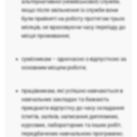
альтернативної (невійськової) служби,
якщо після звільнення із служби вони
були прийняті на роботу протягом трьох
місяців, не враховуючи часу переїзду до
місця проживання;
сумісникам – одночасно з відпусткою за
основним місцем роботи;
працівникам, які успішно навчаються в
навчальних закладах та бажають
приєднати відпустку до часу складання
іспитів, заліків, написання дипломних,
курсових, лабораторних та інших робіт,
передбачених навчальною програмою;