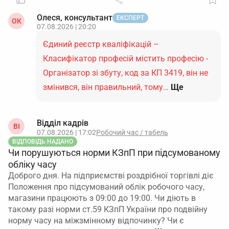
Олеся, консультант
ЕКСПЕРТ
ОК
07.08.2026 | 20:20
Єдиний реєстр кваліфікацій –
Класифікатор професій містить професію -
Організатор зі збуту, код за КП 3419, він не
змінився, він правильний, тому…
Ще
Відділ кадрів
ВІ
07.08.2026 | 17:02
Робочий час / табель
ВІДПОВІДЬ НАДАНО
Чи порушуються норми КЗпП при підсумованому
обліку часу
Доброго дня. На підприємстві роздрібної торгівлі діє
Положення про підсумований облік робочого часу,
магазини працюють з 09:00 до 19:00. Чи діють в
такому разі норми ст.59 КЗпП України про подвійну
норму часу на міжзмінному відпочинку? Чи є