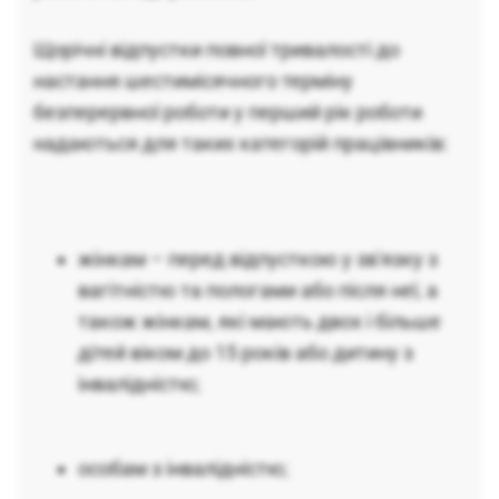
Щорічні відпустки повної тривалості до
настання шестимісячного терміну
безперервної роботи у перший рік роботи
надаються для таких категорій працівників:
жінкам – перед відпусткою у зв'язку з
вагітністю та пологами або після неї, а
також жінкам, які мають двох і більше
дітей віком до 15 років або дитину з
інвалідністю;
особам з інвалідністю;