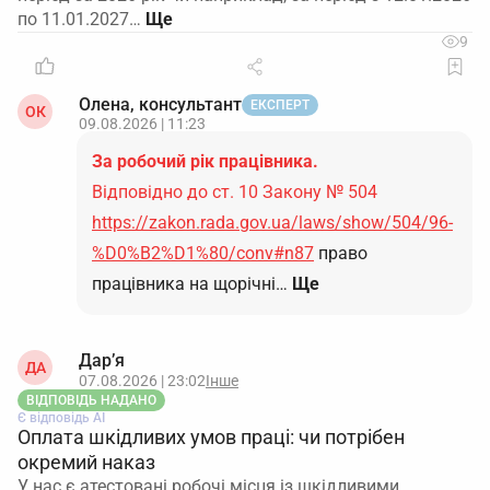
по 11.01.2027…
9
Олена, консультант
ЕКСПЕРТ
ОК
09.08.2026 | 11:23
За робочий рік працівника.
Відповідно до ст. 10 Закону № 504
https://zakon.rada.gov.ua/laws/show/504/96-
%D0%B2%D1%80/conv#n87
право
працівника на щорічні…
Ще
Дар’я
ДА
07.08.2026 | 23:02
Інше
ВІДПОВІДЬ НАДАНО
Є відповідь АІ
Оплата шкідливих умов праці: чи потрібен
окремий наказ
У нас є атестовані робочі місця із шкідливими