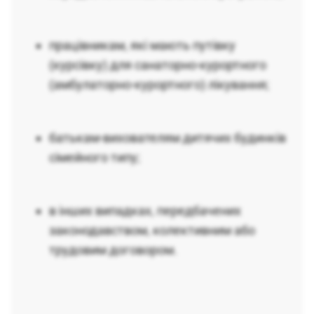
працівникам, які мають путівку
(курсівку) для санаторно-курортного
(амбулаторно-курортного) лікування;
батькам-вихователям дитячих будинків
сімейного типу;
в інших випадках, передбачених
законодавством, колективним або
трудовим договором.