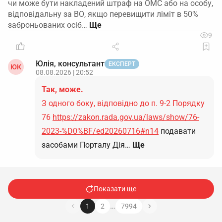
чи може бути накладений штраф на ОМС або на особу,
відповідальну за ВО, якщо перевищити ліміт в 50%
заброньованих осіб…
9
Юлія, консультант
ЕКСПЕРТ
ЮК
08.08.2026 | 20:52
Так, може.
З одного боку, відповідно до п. 9-2 Порядку
76
https://zakon.rada.gov.ua/laws/show/76-
2023-%D0%BF/ed20260716#n14
подавати
засобами Порталу Дія…
Ще
Показати ще
…
1
2
7994