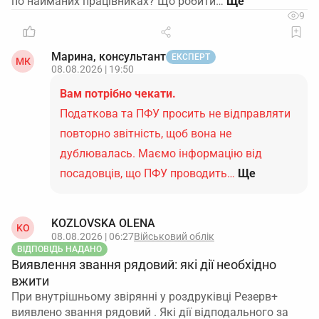
по найманих працівниках? Що робити…
9
Марина, консультант
ЕКСПЕРТ
МК
08.08.2026 | 19:50
Вам потрібно чекати.
Податкова та ПФУ просить не відправляти
повторно звітність, щоб вона не
дублювалась. Маємо інформацію від
посадовців, що ПФУ проводить…
Ще
KOZLOVSKA OLENA
KO
08.08.2026 | 06:27
Військовий облік
ВІДПОВІДЬ НАДАНО
Виявлення звання рядовий: які дії необхідно
вжити
При внутрішньому звірянні у роздруківці Резерв+
виявлено звання рядовий . Які дії відподального за