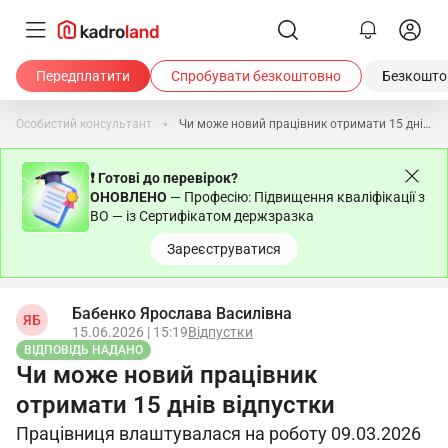
Передплатити
Спробувати безкоштовно
Безкоштов
Особистий консультант
Чи може новий працівник отримати 15 днів відпустки
❗ Готові до перевірок?
ОНОВЛЕНО
— Професію: Підвищення кваліфікації з
ВО — із Сертифікатом держзразка
Зареєструватися
Бабенко Ярослава Василівна
ЯБ
15.06.2026 | 15:19
Відпустки
ВІДПОВІДЬ НАДАНО
Чи може новий працівник
отримати 15 днів відпустки
Працівниця влаштувалася на роботу 09.03.2026