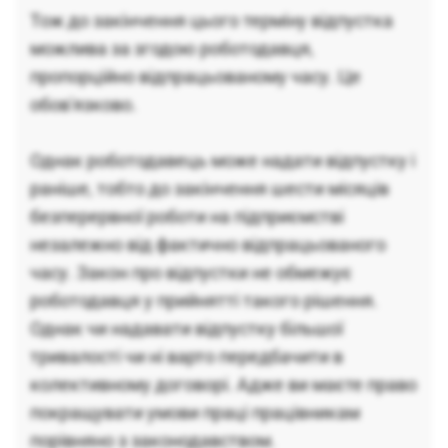
Тож до закінчення цього терміну відпустка
можлива за згодою роботодавця,
пропорційно відпрацьованому часу. Це
обов'язково.
Однак роботодавець може надати відпустку і
раніше, тобто до закінчення шести місяців
безперервної роботи на підприємстві
незалежно від фактично відпрацьованого
часу. Закон про відпустки не обмежує
роботодавця у прийнятті такого рішення.
Однак чи надавати відпустку більшої
тривалості чи ні варто передбачити в
колективному договорі. Адже ви маєте право
покращувати умови праці працівникам
порівняно з законодавством.