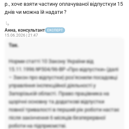
р., хоче взяти частину оплачуваної відпусткуи 15
днів чи можна їй надати ?
Анна, консультант
ЕКСПЕРТ
15.06.2026 | 21:47
Так.
Норми статті 10 Закону України від
15.11.1996 №504/96-ВР «Про відпустки» (далі
– Закон про відпустки) роз’яснили посадовці
управління інспекційної діяльності у
Запорізькій області. Право працівника на
щорічні основну та додаткові відпустки
повної тривалості в перший рік роботи настає
після закінчення 6 місяців безперервної
роботи на підприємстві.