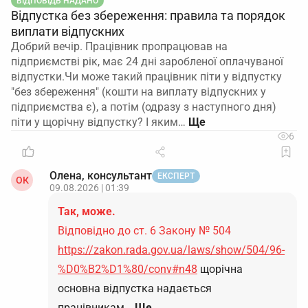
ВІДПОВІДЬ НАДАНО
Відпустка без збереження: правила та порядок
виплати відпускних
Добрий вечір. Працівник пропрацював на
підприємстві рік, має 24 дні заробленої оплачуваної
відпустки.Чи може такий працівник піти у відпустку
"без збереження" (кошти на виплату відпускних у
підприємства є), а потім (одразу з наступного дня)
піти у щорічну відпустку? І яким…
6
Олена, консультант
ЕКСПЕРТ
ОК
09.08.2026 | 01:39
Так, може.
Відповідно до ст. 6 Закону № 504
https://zakon.rada.gov.ua/laws/show/504/96-
%D0%B2%D1%80/conv#n48
щорічна
основна відпустка надається
працівникам…
Ще