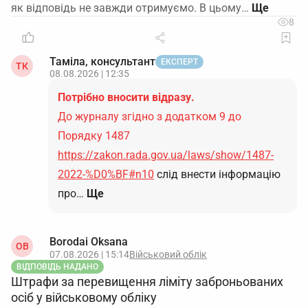
як відповідь не завжди отримуємо. В цьому…
8
Таміла, консультант
ЕКСПЕРТ
ТК
08.08.2026 | 12:35
Потрібно вносити відразу.
До журналу згідно з додатком 9 до
Порядку 1487
https://zakon.rada.gov.ua/laws/show/1487-
2022-%D0%BF#n10
слід внести інформацію
про…
Ще
Borodai Oksana
OB
07.08.2026 | 15:14
Військовий облік
ВІДПОВІДЬ НАДАНО
Штрафи за перевищення ліміту заброньованих
осіб у військовому обліку