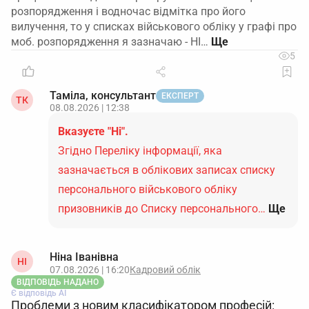
розпорядження і водночас відмітка про його
вилучення, то у списках військового обліку у графі про
моб. розпорядження я зазначаю - НІ…
5
Таміла, консультант
ЕКСПЕРТ
ТК
08.08.2026 | 12:38
Вказуєте "Ні".
Згідно Переліку інформації, яка
зазначається в облікових записах списку
персонального військового обліку
призовників до Списку персонального…
Ще
Ніна Іванівна
НІ
07.08.2026 | 16:20
Кадровий облік
ВІДПОВІДЬ НАДАНО
Є відповідь АІ
Проблеми з новим класифікатором професій: