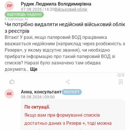
Рудик Людмила Володимирівна
ЛР
07.08.2026 | 16:20
Військовий облік
ВІДПОВІДЬ НАДАНО
Є відповідь АІ
Чи потрібно видаляти недійсний військовий облік
з реєстрів
Вітаю! У разі, якщо паперовий ВОД працівника
вважається недійсним (наприклад через розбіжність з
Резерв+, у якому відсутнє звання), чи необхідно
прибрати інформацію про такий паперовий ВОД зі
списків? Наразі було зазначено там обидва
докумета…
5
Анна, консультант
ЕКСПЕРТ
АК
08.08.2026 | 09:00
По ситуації.
Якщо вам при формуванні списків
достатньо даних з Резерв +, тоді можна