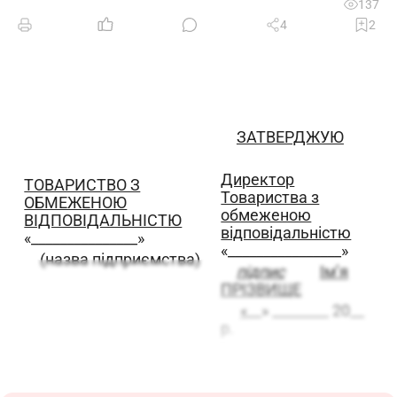
137
4
2
ЗАТВЕРДЖУЮ
Директор
ТОВАРИСТВО З
Товариства з
ОБМЕЖЕНОЮ
обмеженою
ВІДПОВІДАЛЬНІСТЮ
відповідальністю
«_______________»
«________________»
(назва підприємства)
підпис
Ім’я
ПРІЗВИЩЕ
«
__» ________ 20__
р.
ПОСАДОВА ІНСТРУКЦІЯ
головної медичної сестри