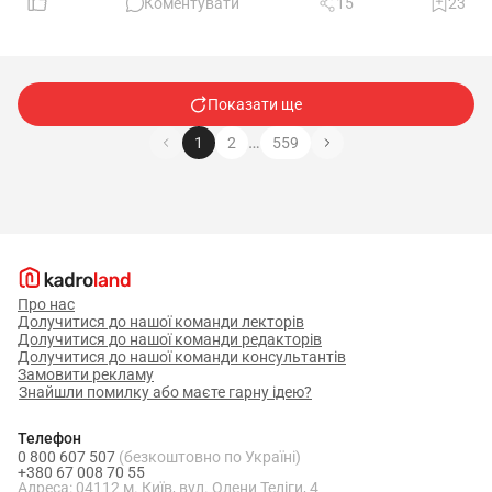
Коментувати
15
23
Показати ще
…
1
2
559
Про нас
Долучитися до нашої команди лекторів
Долучитися до нашої команди редакторів
Долучитися до нашої команди консультантів
Замовити рекламу
Знайшли помилку або маєте гарну ідею?
Телефон
0 800 607 507
(безкоштовно по Україні)
+380 67 008 70 55
Адреса: 04112 м. Київ, вул. Олени Теліги, 4