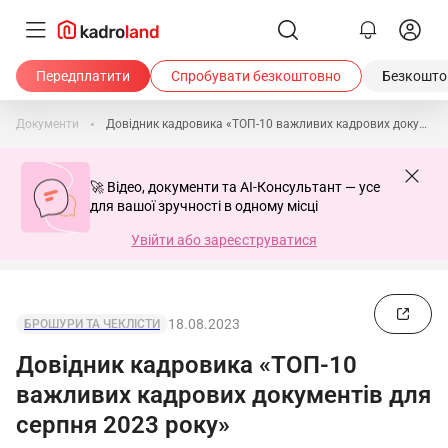
Передплатити
Спробувати безкоштовно
Безкоштов
Документи
Довідник кадровика «ТОП-10 важливих кадрових документів для серпня 2023 року»
🚀 Відео, документи та AI-Консультант — усе
для вашої зручності в одному місці
Увійти або зареєструватися
18.08.2023
БРОШУРИ ТА ЧЕКЛІСТИ
Довідник кадровика «ТОП-10
важливих кадрових документів для
серпня 2023 року»