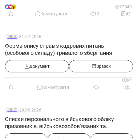
8
22049
Коментувати
10
42
31.07.2026
ІНШЕ
Форма опису справ з кадрових питань
(особового складу) тривалого зберігання
Документ
Зразок
94
Коментувати
1
3
29.06.2026
ІНШЕ
Списки персонального військового обліку
призовників, військовозобов’язаних та
резервістів ((додаток 5) в редакції постанови