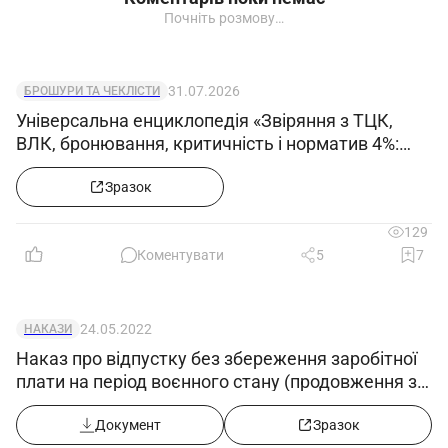
Почніть розмову…
31.07.2026
БРОШУРИ ТА ЧЕКЛІСТИ
Універсальна енциклопедія «Звіряння з ТЦК,
ВЛК, бронювання, критичність і норматив 4%:
кейси та зразки документів»
Зразок
129
Коментувати
5
7
24.05.2022
НАКАЗИ
Наказ про відпустку без збереження заробітної
плати на період воєнного стану (продовження з
25.05.2022)
Документ
Зразок