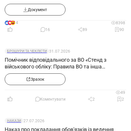
Документ
14
8398
16
89
90
31.07.2026
БРОШУРИ ТА ЧЕКЛІСТИ
Помічник відповідального за ВО «Стенд з
військового обліку: Правила ВО та інша
нормативка після змін з 27.06.2026»
Зразок
49
Коментувати
2
2
27.07.2026
НАКАЗИ
Наказ про покладання обов'язків із ведення