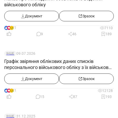
військового обліку
Документ
Зразок
21
7110
9
46
189
09.07.2026
ІНШЕ
Графік звіряння облікових даних списків
персонального військового обліку з їх військово-
обліковими документами
Документ
Зразок
41
12128
15
87
193
31.12.2025
ІНШЕ