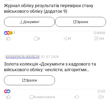
Журнал обліку результатів перевірки стану
військового обліку (додаток 9)
Документ
Зразок
43
8808
8
49
184
31.07.2026
БРОШУРИ ТА ЧЕКЛІСТИ
Золота колекція «Документи з кадрового та
військового обліку: чеклісти, алгоритми
формування е-ВОД, заповнення додатків 4, 5 і
12»
Зразок
2
35
Коментувати
1
3