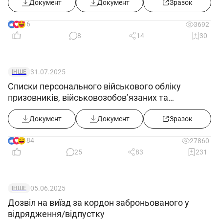
КМУ від 10.06.2026 №812)
Документ
Документ
Зразок
16
3692
8
14
30
31.07.2025
ІНШЕ
Списки персонального військового обліку
призовників, військовозобов’язаних та
резервістів ((додаток 5) в редакції постанови
КМУ від 30.07.2025 №916))
Документ
Документ
Зразок
184
27860
25
83
231
05.06.2025
ІНШЕ
Дозвіл на виїзд за кордон заброньованого у
відрядження/відпустку