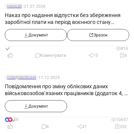
21.07.2026
НАКАЗИ
Наказ про надання відпустки без збереження
заробітної плати на період воєнного стану
(продовження з 02.08.2026)
Документ
Зразок
1
816
Коментувати
15
6
17.12.2025
ПОВІДОМЛЕННЯ
Повідомлення про зміну облікових даних
військовозобов’язаних працівників (додаток 4, у
редакції Постанови КМУ 1644 від 10.12.25)
Документ
26
10657
6
47
202