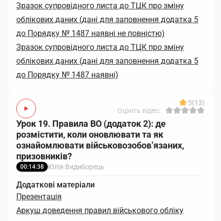
Зразок супровідного листа до ТЦК про зміну
облікових даних (дані для заповнення додатка 5
до Порядку № 1487 наявні не повністю)
Зразок супровідного листа до ТЦК про зміну
облікових даних (дані для заповнення додатка 5
до Порядку № 1487 наявні)
5
(13)
Оцініть відео:
Урок 19. Правила ВО (додаток 2): де
розмістити, коли оновлювати та як
ознайомлювати військовозобов’язаних,
призовників?
Юлія Видиборець
00:14:38
Додаткові матеріали
Презентація
Аркуш доведення правил військового обліку