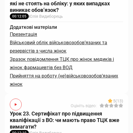
які не стоять на обліку: у яких випадках
виникає обов’язок?
Юлія Видиборець
00:12:05
Додаткові матеріали
Презентація
Військовий облік військовозобов’язаних та
резервістів з числа жінок
Зразок повідомлення ТЦК про жінок медиків і
жінок фармацевтів без ВОД
Прийняття на роботу (не)військовозобов’язаних
жінок
5
(13)
Оцініть відео:
Урок 23. Сертифікат про підвищення
кваліфікації з ВО: чи мають право ТЦК вже
вимагати?