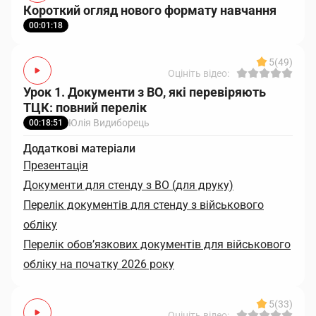
Короткий огляд нового формату навчання
00:01:18
5
(49)
Оцініть відео:
Урок 1. Документи з ВО, які перевіряють
ТЦК: повний перелік
Юлія Видиборець
00:18:51
Додаткові матеріали
Презентація
Документи для стенду з ВО (для друку)
Перелік документів для стенду з військового
обліку
Перелік обов’язкових документів для військового
обліку на початку 2026 року
5
(33)
Оцініть відео: