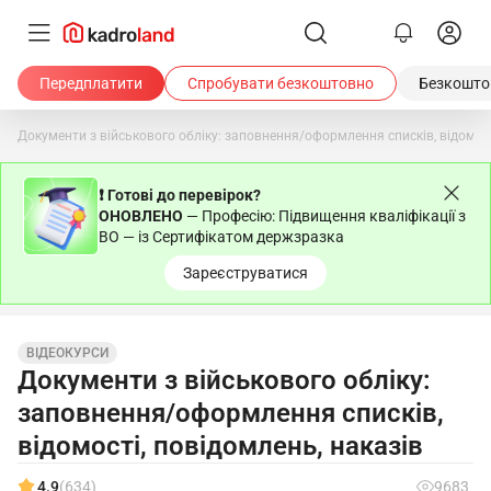
Передплатити
Спробувати безкоштовно
Безкоштов
Документи з військового обліку: заповнення/оформлення списків, відомост
❗ Готові до перевірок?
ОНОВЛЕНО
— Професію: Підвищення кваліфікації з
ВО — із Сертифікатом держзразка
Зареєструватися
ВІДЕОКУРСИ
Документи з військового обліку:
заповнення/оформлення списків,
відомості, повідомлень, наказів
4.9
(634)
9683