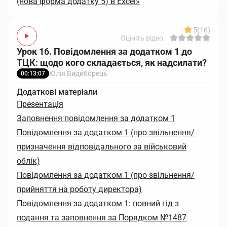
(нова форма додатку 5) в Excel»
5
(16)
Оцініть відео:
Урок 16. Повідомлення за додатком 1 до
ТЦК: щодо кого складається, як надсилати?
Юлія Видиборець
00:13:07
Додаткові матеріали
Презентація
Заповнення повідомлення за додатком 1
Повідомлення за додатком 1 (про звільнення/
призначення відповідального за військовий
облік)
Повідомлення за додатком 1 (про звільнення/
прийняття на роботу директора)
Повідомлення за додатком 1: повний гід з
подання та заповнення за Порядком №1487