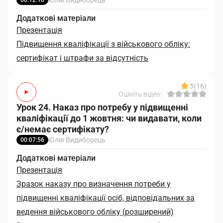
Юлія Видиборець
00:12:10
Додаткові матеріали
Презентація
Підвищення кваліфікації з військового обліку:
сертифікат і штрафи за відсутність
5
(16)
Оцініть відео:
Урок 24. Наказ про потребу у підвищенні
кваліфікації до 1 жовтня: чи видавати, коли
є/немає сертифікату?
Юлія Видиборець
00:07:56
Додаткові матеріали
Презентація
Зразок наказу про визначення потреби у
підвищенні кваліфікації осіб, відповідальних за
ведення військового обліку (розширений)