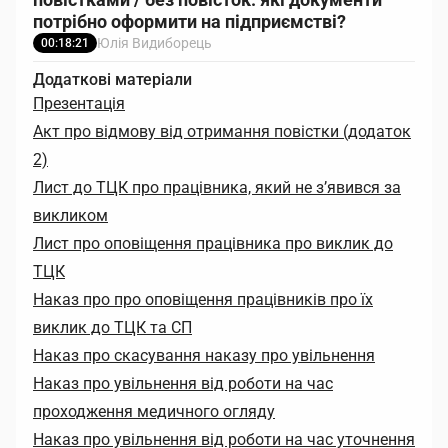
потрібно оформити на підприємстві?
Юлія Видиборець
00:18:21
Додаткові матеріали
Презентація
Акт про відмову від отримання повістки (додаток
2)
Лист до ТЦК про працівника, який не з’явився за
викликом
Лист про оповіщення працівника про виклик до
ТЦК
Наказ про про оповіщення працівників про їх
виклик до ТЦК та СП
Наказ про скасування наказу про увільнення
Наказ про увільнення від роботи на час
проходження медичного огляду
Наказ про увільнення від роботи на час уточнення