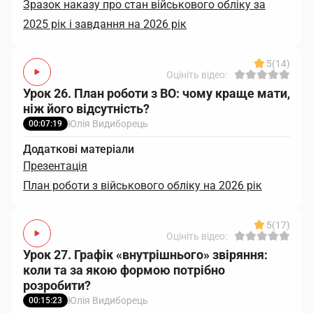
Зразок наказу про стан військового обліку за
2025 рік і завдання на 2026 рік
5
(14)
Оцініть відео:
Урок 26. План роботи з ВО: чому краще мати,
ніж його відсутність?
Юлія Видиборець
00:07:19
Додаткові матеріали
Презентація
План роботи з військового обліку на 2026 рік
5
(17)
Оцініть відео:
Урок 27. Графік «внутрішнього» звіряння:
коли та за якою формою потрібно
розробити?
Юлія Видиборець
00:15:23