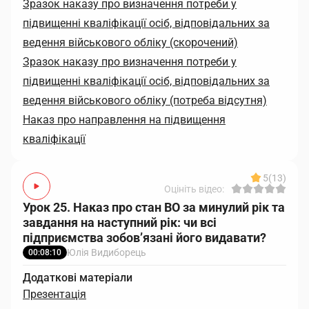
Зразок наказу про визначення потреби у
підвищенні кваліфікації осіб, відповідальних за
ведення військового обліку (скорочений)
Зразок наказу про визначення потреби у
підвищенні кваліфікації осіб, відповідальних за
ведення військового обліку (потреба відсутня)
Наказ про направлення на підвищення
кваліфікації
5
(13)
Оцініть відео:
Урок 25. Наказ про стан ВО за минулий рік та
завдання на наступний рік: чи всі
підприємства зобов’язані його видавати?
Юлія Видиборець
00:08:10
Додаткові матеріали
Презентація