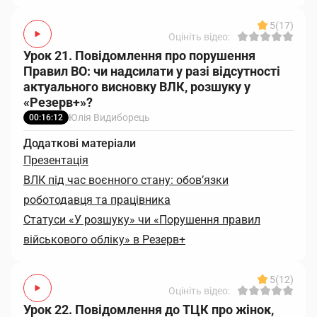
5
(17)
Оцініть відео:
Урок 21. Повідомлення про порушення
Правил ВО: чи надсилати у разі відсутності
актуального висновку ВЛК, розшуку у
«Резерв+»?
Юлія Видиборець
00:16:12
Додаткові матеріали
Презентація
ВЛК під час воєнного стану: обов’язки
роботодавця та працівника
Статуси «У розшуку» чи «Порушення правил
військового обліку» в Резерв+
5
(12)
Оцініть відео:
Урок 22. Повідомлення до ТЦК про жінок,