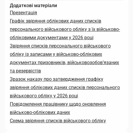
Додаткові матеріали
Презентація
Графік звіряння облікових даних списків
персонального військового обліку з їх військово-
обліковими документами у 2026 році
Звіряння списків персонального військового
обліку із записами у військово-облікових
документах призовників, військовозобов’язаних
та резервістів
Зразок наказу про затвердження графіку
звіряння облікових даних списків персонального
військового обліку у 2026 році
Повідомлення працівнику щодо оновлення
військово-облікових даних
Схема звіряння списків військового обліку