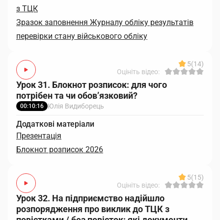
з ТЦК
Зразок заповнення Журналу обліку результатів
перевірки стану військового обліку
5
(14)
Оцініть відео:
Урок 31. Блокнот розписок: для чого
потрібен та чи обов’язковий?
Юлія Видиборець
00:10:16
Додаткові матеріали
Презентація
Блокнот розписок 2026
5
(15)
Оцініть відео:
Урок 32. На підприємство надійшло
розпорядження про виклик до ТЦК з
повістками / без повісток: які документи