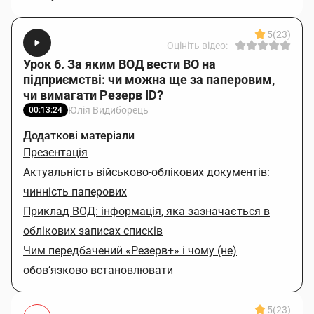
5
(23)
Оцініть відео:
Урок 6. За яким ВОД вести ВО на
підприємстві: чи можна ще за паперовим,
чи вимагати Резерв ID?
Юлія Видиборець
00:13:24
Додаткові матеріали
Презентація
Актуальність військово-облікових документів:
чинність паперових
Приклад ВОД: інформація, яка зазначається в
облікових записах списків
Чим передбачений «Резерв+» і чому (не)
обов’язково встановлювати
5
(23)