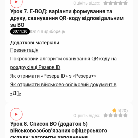
Оцініть відео:
Урок 7. Е-ВОД: варіанти формування та
друку, сканування QR-коду відповідальним
за ВО
Юлія Видиборець
00:11:30
Додаткові матеріали
Презентація
Покроковий алгоритм сканування QR-коду на
роздруківці Резерв ID
Як отримати «Резерв ID» з «Резерв+»
Як отримати військово-обліковий документ в
«Дії»
5
(20)
Оцініть відео:
Урок 8. Список ВО (додаток 5)
військовозобов’язаних офіцерського
складу: алгоритм заповнення