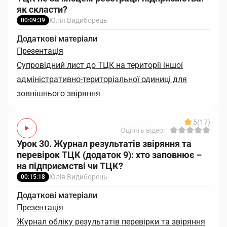
як скласти?
Юлія Видиборець
00:09:39
Додаткові матеріали
Презентація
Супровідний лист до ТЦК на території іншої
адміністративно-територіальної одиниці для
зовнішнього звіряння
5
(17)
Оцініть відео:
Урок 30. Журнал результатів звіряння та
перевірок ТЦК (додаток 9): хто заповнює –
на підприємстві чи ТЦК?
Юлія Видиборець
00:15:18
Додаткові матеріали
Презентація
Журнал обліку результатів перевірки та звіряння