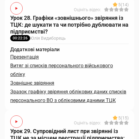
5
(14)
Оцініть відео:
Урок 28. Графіки «зовнішнього» звіряння із
ТЦК: де шукати та чи потрібно дублювати на
підприємстві?
Юлія Видиборець
00:22:26
Додаткові матеріали
Презентація
Витяг зі списків персонального військового
обліку
Зовнішнє звіряння
Зразок графіку звіряння облікових даних списків
персонального ВО з обліковими даними ТЦК
5
(15)
Оцініть відео:
Урок 29. Супровідний лист при звірянні із
ТЦК не за місцем реєстрації підприємства: