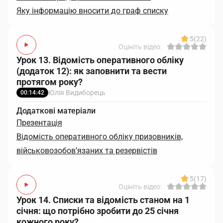
Яку інформацію вносити до граф списку
5
(22)
Оцініть відео:
Урок 13. Відомість оперативного обліку
(додаток 12): як заповнити та вести
протягом року?
Юлія Видиборець
00:14:42
Додаткові матеріали
Презентація
Відомість оперативного обліку призовників,
військовозобов’язаних та резервістів
5
(17)
Оцініть відео:
Урок 14. Списки та відомість станом на 1
січня: що потрібно зробити до 25 січня
кожного року?