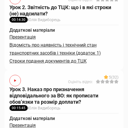
Урок 2. Звітність до ТЦК: що і в які строки
(не) надсилати?
Юлія Видиборець
00:14:30
Додаткові матеріали
Презентація
Відомість про наявність і технічний стан
транспортних засобів і техніки (додаток 1)
Строки подання документів до ТЦК
5
(32)
Оцініть відео:
Урок 3. Наказ про призначення
відповідального за ВО: як прописати
обов’язки та розмір доплати?
Юлія Видиборець
00:15:45
Додаткові матеріали
Презентація