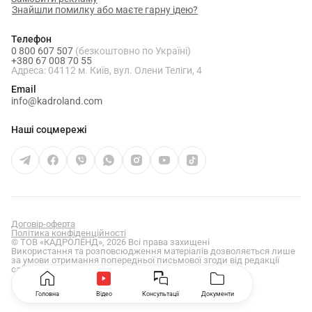
Знайшли помилку або маєте гарну ідею?
Телефон
0 800 607 507
(безкоштовно по Україні)
+380 67 008 70 55
Адреса: 04112 м. Київ, вул. Олени Теліги, 4
Email
info@kadroland.com
Наші соцмережі
Договір-оферта
Політика конфіденційності
© ТОВ «КАДРОЛЕНД», 2026 Всі права захищені
Використання та розповсюдження матеріалів дозволяється лише
за умови отримання попередньої письмової згоди від редакції
сайту
kadroland.com
Головна
Відео
Консультації
Документи