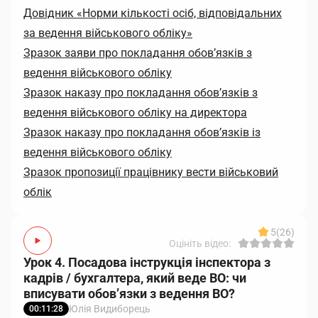
Довідник «Норми кількості осіб, відповідальних
за ведення військового обліку»
Зразок заяви про покладання обовʼязків з
ведення військового обліку
Зразок наказу про покладання обовʼязків з
ведення військового обліку на директора
Зразок наказу про покладання обов’язків із
ведення військового обліку
Зразок пропозиції працівнику вести військовий
облік
5
(26)
Оцініть відео:
Урок 4. Посадова інструкція інспектора з
кадрів / бухгалтера, який веде ВО: чи
вписувати обов’язки з ведення ВО?
Юлія Видиборець
00:11:28