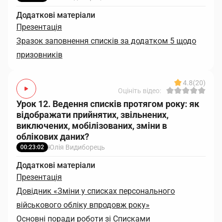
Додаткові матеріали
Презентація
Зразок заповнення списків за додатком 5 щодо
призовників
4.8
(20)
Оцініть відео:
Урок 12. Ведення списків протягом року: як
відображати прийнятих, звільнених,
виключених, мобілізованих, зміни в
облікових даних?
Юлія Видиборець
00:23:02
Додаткові матеріали
Презентація
Довідник «Зміни у списках персонального
військового обліку впродовж року»
Основні поради роботи зі Списками