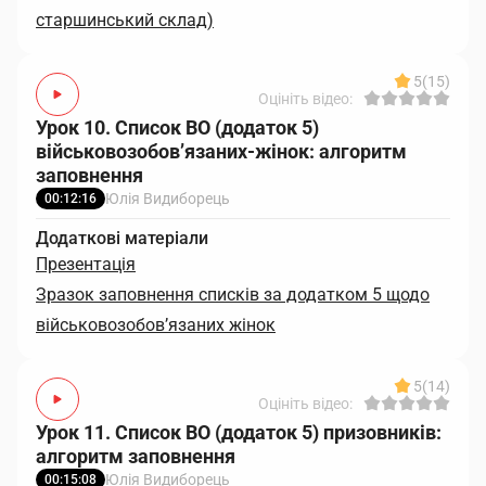
старшинський склад)
5
(15)
Оцініть відео:
Урок 10. Список ВО (додаток 5)
військовозобов’язаних-жінок: алгоритм
заповнення
Юлія Видиборець
00:12:16
Додаткові матеріали
Презентація
Зразок заповнення списків за додатком 5 щодо
військовозобов’язаних жінок
5
(14)
Оцініть відео:
Урок 11. Список ВО (додаток 5) призовників:
алгоритм заповнення
Юлія Видиборець
00:15:08