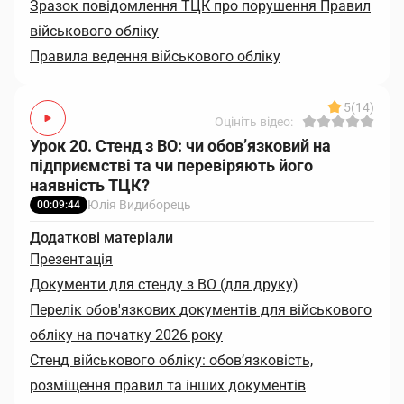
Зразок повідомлення ТЦК про порушення Правил
військового обліку
Правила ведення військового обліку
5
(14)
Оцініть відео:
Урок 20. Стенд з ВО: чи обов’язковий на
підприємстві та чи перевіряють його
наявність ТЦК?
Юлія Видиборець
00:09:44
Додаткові матеріали
Презентація
Документи для стенду з ВО (для друку)
Перелік обов'язкових документів для військового
обліку на початку 2026 року
Стенд військового обліку: обов’язковість,
розміщення правил та інших документів