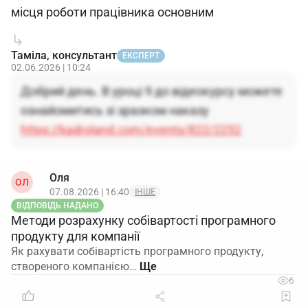
місця роботи працівника основним
Таміла, консультант
ЕКСПЕРТ
02.06.2026 | 10:24
Добрий день. В уроці 9 до відеокурсу можете
ознайомитись зі зразком наказу
https://kadroland.com/events/822/2252
Оля
ОЛ
07.08.2026 | 16:40
ІНШЕ
ВІДПОВІДЬ НАДАНО
Методи розрахунку собівартості програмного
продукту для компанії
Як рахувати собівартість програмного продукту,
створеного компанією…
6