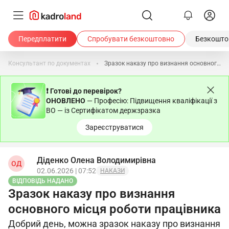
Передплатити
Спробувати безкоштовно
Безкоштов
Консультант по документах
Зразок наказу про визнання основного місця роботи працівника
❗ Готові до перевірок?
ОНОВЛЕНО
— Професію: Підвищення кваліфікації з
ВО — із Сертифікатом держзразка
Зареєструватися
Діденко Олена Володимирівна
ОД
02.06.2026 | 07:52
НАКАЗИ
ВІДПОВІДЬ НАДАНО
Зразок наказу про визнання
основного місця роботи працівника
Добрий день, можна зразок наказу про визнання