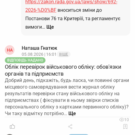
https://zakon.rada.gov.ua/laws/show/692-
2026-%D0%BF
вноситься зміни до
Постанови 76 та Критеріїі, та регламентує
вимоги…
Ще
Наташа Гнатюк
НА
05.08.2026 | 16:01
ІНШЕ
ВІДПОВІДЬ НАДАНО
Облік перевірок військового обліку: обов'язки
органів та підприємств
Добрий день, підкажіть, будь ласка, чи повинні органи
місцевого самоврядування вести журнал обліку
результатів перевірки стану військового обліку на
підприємствах ( фіксувати в ньому звірки списків
персонального обліку з картками первинного обліку)?
Чи таку відмітку потрібно…
10