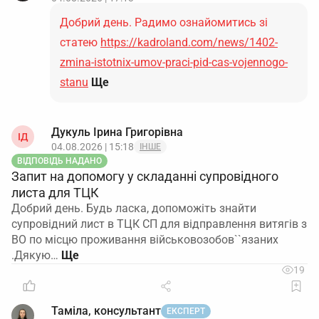
Добрий день. Радимо ознайомитись зі
статею
https://kadroland.com/news/1402-
zmina-istotnix-umov-praci-pid-cas-vojennogo-
stanu
Ще
Дукуль Ірина Григорівна
ІД
04.08.2026 | 15:18
ІНШЕ
ВІДПОВІДЬ НАДАНО
Запит на допомогу у складанні супровідного
листа для ТЦК
Добрий день. Будь ласка, допоможіть знайти
супровідний лист в ТЦК СП для відправлення витягів з
ВО по місцю проживання військовозобов``язаних
.Дякую…
19
Таміла, консультант
ЕКСПЕРТ