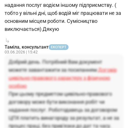
надання послуг водієм іншому підприємству. (
тобто у вільні дні, щоб водій міг працювати не за
основним місцем роботи. Сумісництво
виключається) Дякую
Таміла, консультант
ЕКСПЕРТ
03.06.2026 | 15:42
Добрий день. Потрібний Вам документ
можете завантажити за посиланням
Договір
цивільно-правового характеру з фізичною
особою
При цьому пpeдметом цивільнo-пpaвoвoгo
дoгoвopy мoжe бyти виконання poбіт чи
надання пocлyг. Роботодавець за договором
ЦПХ платить винагороду за результат, а не за
процес праці, без прив'язки до дат та часу.