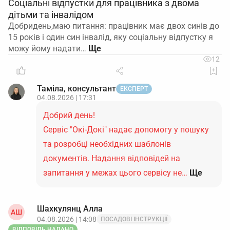
Соціальні відпустки для працівника з двома
дітьми та інвалідом
Добридень,маю питання: працівник має двох синів до
15 років і один син інвалід, яку соціальну відпустку я
можу йому надати…
12
Таміла, консультант
ЕКСПЕРТ
04.08.2026 | 17:31
Добрий день!
Сервіс "Окі-Докі" надає допомогу у пошуку
та розробці необхідних шаблонів
документів. Надання відповідей на
запитання у межах цього сервісу не…
Ще
Шахкулянц Aлла
AШ
04.08.2026 | 14:08
ПОСАДОВІ ІНСТРУКЦІЇ
ВІДПОВІДЬ НАДАНО