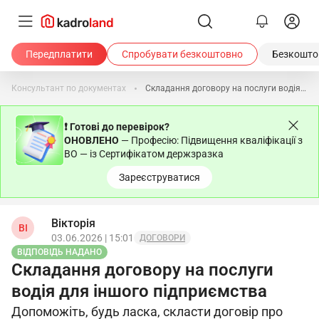
Передплатити
Спробувати безкоштовно
Безкоштов
Консультант по документах
Складання договору на послуги водія для іншого підприємства
❗ Готові до перевірок?
ОНОВЛЕНО
— Професію: Підвищення кваліфікації з
ВО — із Сертифікатом держзразка
Зареєструватися
Вікторія
ВІ
03.06.2026 | 15:01
ДОГОВОРИ
ВІДПОВІДЬ НАДАНО
Складання договору на послуги
водія для іншого підприємства
Допоможіть, будь ласка, скласти договір про