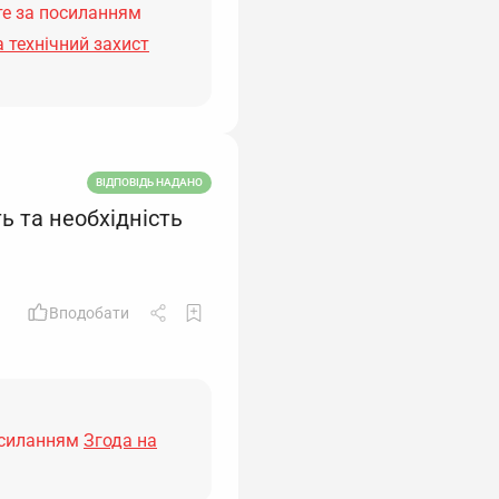
е за посиланням
 технічний захист
ВІДПОВІДЬ НАДАНО
ь та необхідність
Вподобати
осиланням
Згода на