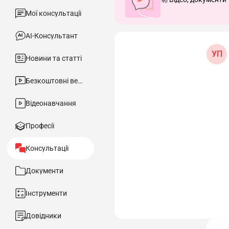
Мої консультації
АІ-Консультант
УП
Новини та статті
Безкоштовні вебінари
Відеонавчання
Професії
Консультації
Документи
Інструменти
Довідники