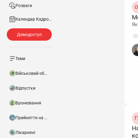
Розваги
О
М
Календар Кадровика
Як
Теми
Військовий облік
Відпустки
Бронювання
Прийняття на роботу
Г
Н
Лікарняні
к