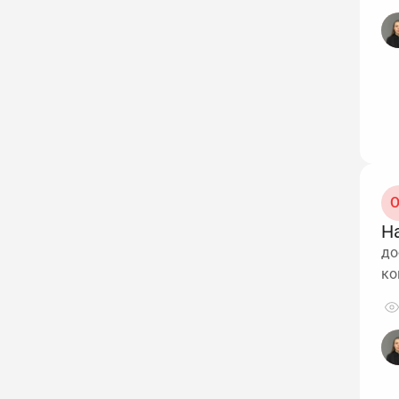
O
Н
до
ко