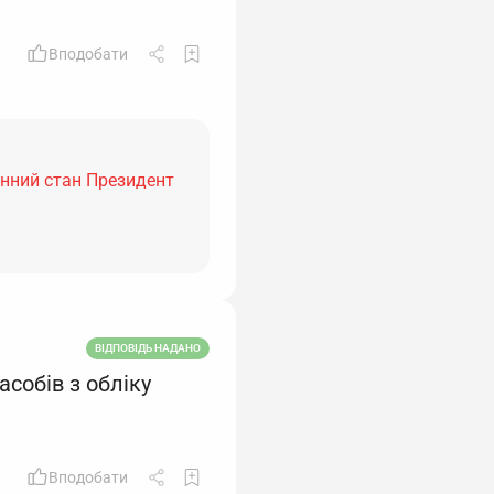
Вподобати
єнний стан Президент
ВІДПОВІДЬ НАДАНО
собів з обліку
Вподобати