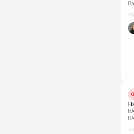
Пр
О
На
НА
НА