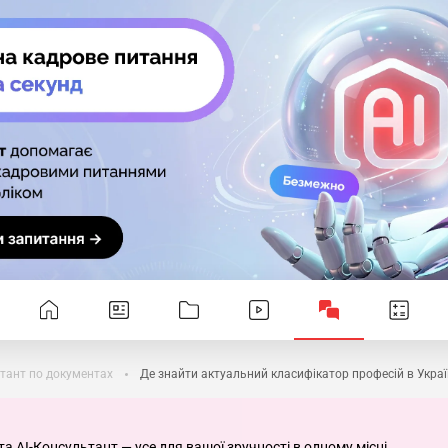
тант по документах
Де знайти актуальний класифікатор професій в Украї
та AI-Консультант — усе для вашої зручності в одному місці