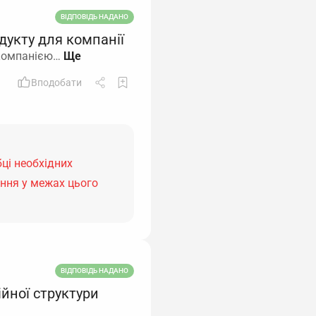
ВІДПОВІДЬ НАДАНО
дукту для компанії
 компанією…
Вподобати
бці необхідних
ання у межах цього
ВІДПОВІДЬ НАДАНО
йної структури