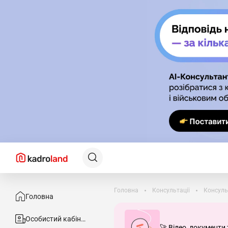
Головна
Консультації
Консуль
Головна
Особистий кабінет
🚀 Відео, документи 