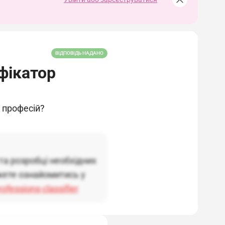
ВІДПОВІДЬ НАДАНО
фікатор
 професій?
 та розробці необхідних
жете ознайомитись у
ofessions-classifier