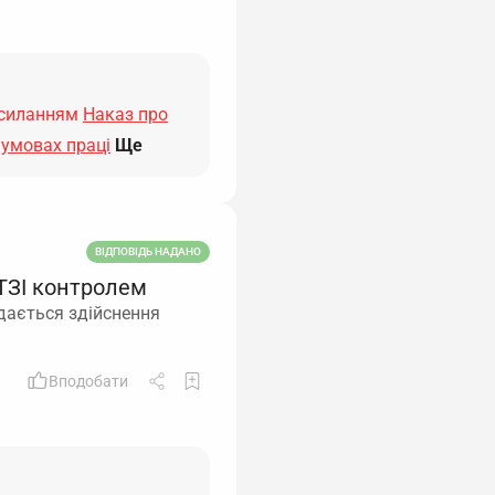
осиланням
Наказ про
 умовах праці
Ще
ВІДПОВІДЬ НАДАНО
 ТЗІ контролем
дається здійснення
Вподобати