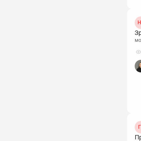
Н
З
мо
Г
Пр