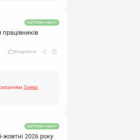
ВІДПОВІДЬ НАДАНО
 працівників
Вподобати
осиланням
Заява
ВІДПОВІДЬ НАДАНО
і-жовтні 2026 року