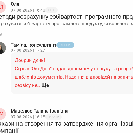
Оля
Л
07.08.2026 | 16:40
ІНШЕ
етоди розрахунку собівартості програмного про
 рахувати собівартість програмного продукту, створеного
6
Таміла, консультант
ЕКСПЕРТ
07.08.2026 | 17:27
Добрий день!
Сервіс "Окі-Докі" надає допомогу у пошуку та розро
шаблонів документів. Надання відповідей на запит
сервісу не…
Ще
Мацелюх Галина Іванівна
М
07.08.2026 | 16:15
НАКАЗИ
акази на створення та затвердження організаці
омпанії