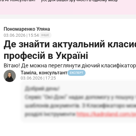
Пономаренко Уляна
03.06.2026 | 15:54
ІНШЕ
Де знайти актуальний класи
професій в Україні
Вітаю! Де можна переглянути діючий класифікатор
Таміла, консультант
ЕКСПЕРТ
03.06.2026 | 17:25
Добрий день!
Сервіс "Окі-Докі" надає допомогу у пошуку
шаблонів документів. З Класифікаторо мо
розділі Інструменти
https://kadroland.com/pr