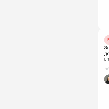
В
З
д
Ві