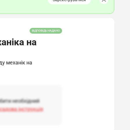
ВІДПОВІДЬ НАДАНО
аніка на
ду механік на
обити необхідний
садова інструкція