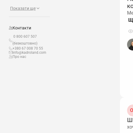
к
Показати ще
Ме
Контакти
0 800 607 507
(безкоштовно)
+380 67 008 70 55
info@kadroland.com
Про нас
О
Ш
хо