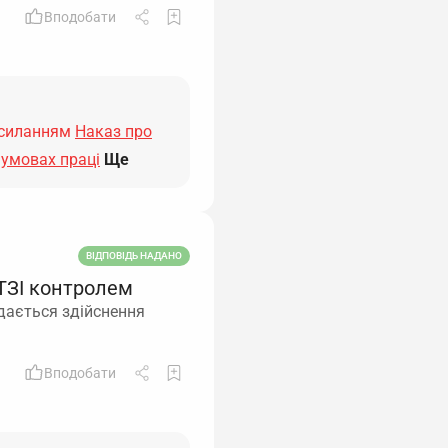
Вподобати
осиланням
Наказ про
 умовах праці
Ще
ВІДПОВІДЬ НАДАНО
 ТЗІ контролем
дається здійснення
Вподобати