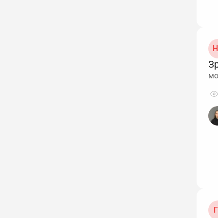
Н
З
мо
Г