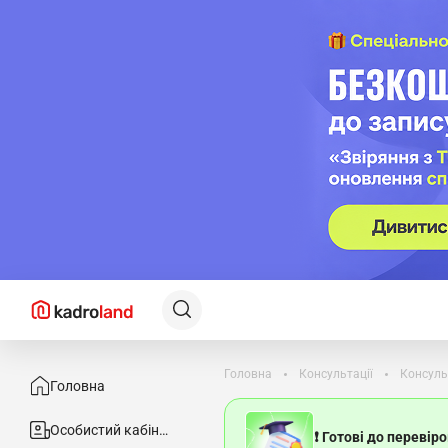
Головна
Консультації
Консуль
Головна
Особистий кабінет
❗ Готові до перевір