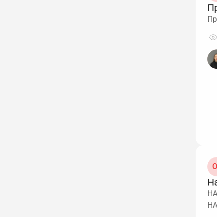
Пр
Пр
О
На
НА
НА