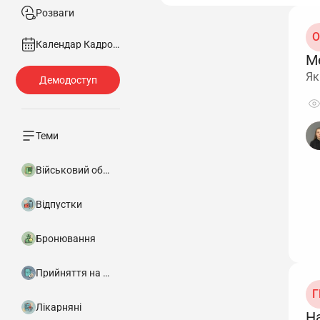
Розваги
О
Календар Кадровика
М
Як
Теми
Військовий облік
Відпустки
Бронювання
Прийняття на роботу
Г
Лікарняні
Н