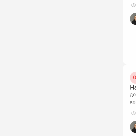
O
Н
до
ко