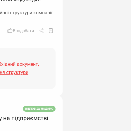
йної структури компанії…
Вподобати
бхідний документ,
ня структури
ВІДПОВІДЬ НАДАНО
 на підприємстві