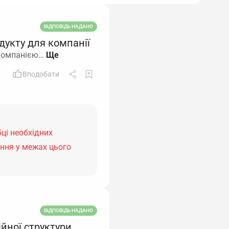
ВІДПОВІДЬ НАДАНО
дукту для компанії
 компанією…
Вподобати
бці необхідних
ання у межах цього
ВІДПОВІДЬ НАДАНО
йної структури