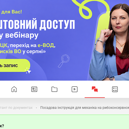
тант по документах
Посадова інструкція для механіка на рибоконсервно
ок?