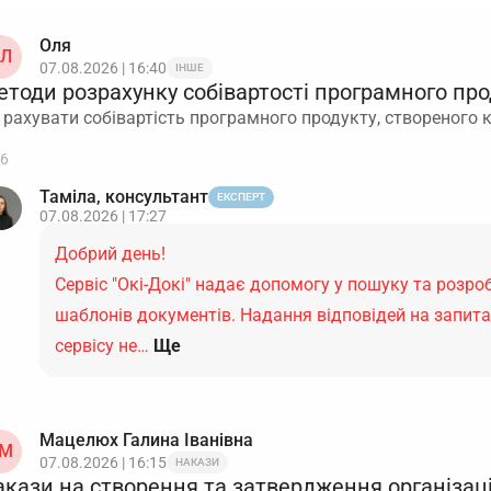
Оля
Л
07.08.2026 | 16:40
ІНШЕ
етоди розрахунку собівартості програмного про
 рахувати собівартість програмного продукту, створеного
6
Таміла, консультант
ЕКСПЕРТ
07.08.2026 | 17:27
Добрий день!
Сервіс "Окі-Докі" надає допомогу у пошуку та розро
шаблонів документів. Надання відповідей на запит
сервісу не…
Ще
Мацелюх Галина Іванівна
М
07.08.2026 | 16:15
НАКАЗИ
акази на створення та затвердження організаці