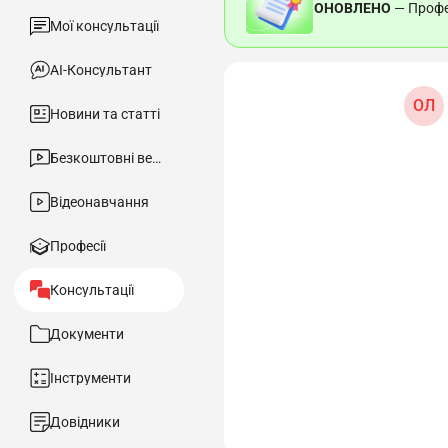
ОНОВЛЕНО
— Профес
Мої консультації
АІ-Консультант
ОЛ
Новини та статті
Безкоштовні вебінари
Відеонавчання
Професії
Консультації
Документи
Інструменти
Довідники