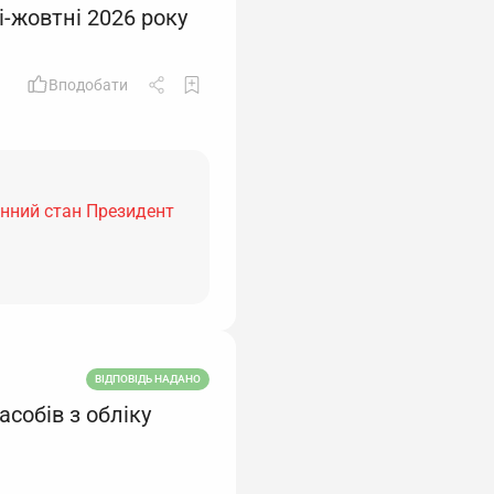
і-жовтні 2026 року
Вподобати
єнний стан Президент
ВІДПОВІДЬ НАДАНО
собів з обліку