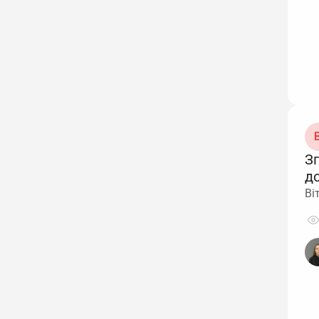
В
З
д
Ві