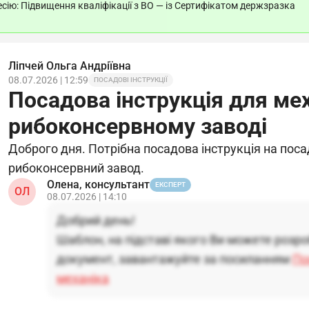
ію: Підвищення кваліфікації з ВО — із Сертифікатом держзразка
Ліпчей Ольга Андріївна
08.07.2026 | 12:59
ПОСАДОВІ ІНСТРУКЦІЇ
Посадова інструкція для мех
рибоконсервному заводі
Доброго дня. Потрібна посадова інструкція на поса
рибоконсервний завод.
Олена, консультант
ЕКСПЕРТ
ОЛ
08.07.2026 | 14:10
Добрий день!
Шаблон, на підставі якого Ви можете розр
документ, завантажуйте за посиланням
По
механіка