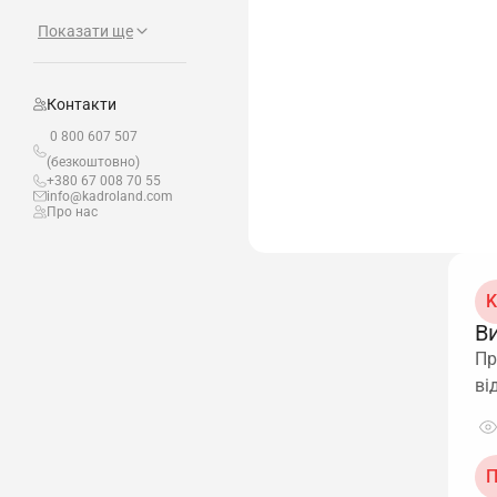
Показати ще
Контакти
0 800 607 507
(безкоштовно)
+380 67 008 70 55
info@kadroland.com
Про нас
K
В
Пр
ві
П