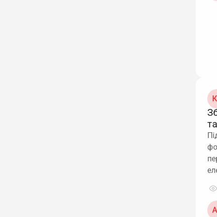
К
З
т
Пі
фо
пе
ел
А