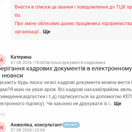
Внести в списки це звання і повідомлення до ТЦК пр
бо.
Про зміну облікових даних працівника підприємства
організації…
Ще
Катерина
А
07.08.2026 | 18:40
Загальні документи кадровика
берігання кадрових документів в електронному 
а нюанси
дкажіть будь ласка чи всі кадрові документи можна вести і
рмі?Я маю на увазі архів. Всі кадрові накази(прийом, звіль
реведення,відпустки і т.д) підписуються за допомогою КЕП
ектронного підпису). Чи законно не друкувати їх і…
15
Анжеліка, консультант
ЕКСПЕРТ
К
07.08.2026 | 23:04