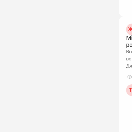
Ж
М
р
Ві
вс
Д
Т