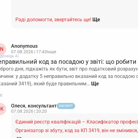
Раді допомогти, звертайтесь ще!
Ще
Anonymous
N
07.08.2026 | 17:43
Інше
ідповідь АІ
правильний код за посадою у звіті: що робити
брого дня, підкажіть як бути, звіт про податковий розраху
ичини: у додатку 5 неправильно вказаний код за посадою о
казаний 3419), який буде правильним…
6
Олеся, консультант
ЕКСПЕРТ
К
07.08.2026 | 20:20
Єдиний реєстр кваліфікацій – Класифікатор професі
Організатор зі збуту, код за КП 3419, він не змінивс