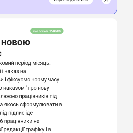
ВІДПОВІДЬ НАДАНО
з новою
с
іковий період місяць.
і наказ на
и і фіксуємо норму часу.
о наказом "про нову
млюємо працівників під
жна якось сформулювати в
під підпис іде
б працівники не
 редакції графіку і в