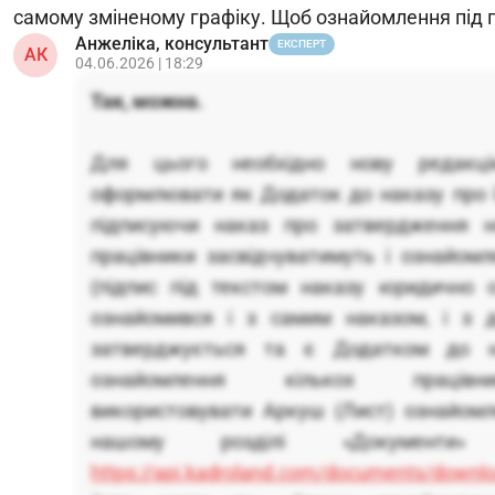
самому зміненому графіку. Щоб ознайомлення під п
Анжеліка, консультант
ЕКСПЕРТ
АК
04.06.2026 | 18:29
Так, можна.
Для цього необхідно нову редакці
оформлювати як Додаток до наказу про ї
підписуючи наказ про затвердження но
працівники засвідчуватимуть і ознайом
(підпис під текстом наказу юридично 
ознайомився і з самим наказом, і з 
затверджується та є Додатком до н
ознайомлення кількох працівни
використовувати Аркуш (Лист) ознайомл
нашому розділі «Документи»
https://api.kadroland.com/documents/downl