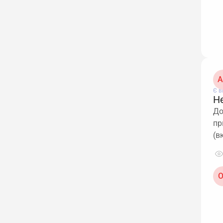
A
Є в
Не
До
пр
(в
О