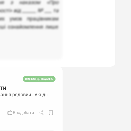
ння з наказом «Про
сті» від ______ № ___ та
их умов працівникам
уші ознайомлення лише
ВІДПОВІДЬ НАДАНО
ити
ння рядовий . Які дії
Вподобати