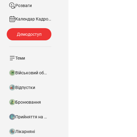
Розваги
Календар Кадровика
Теми
Військовий облік
Відпустки
Бронювання
Прийняття на роботу
Лікарняні