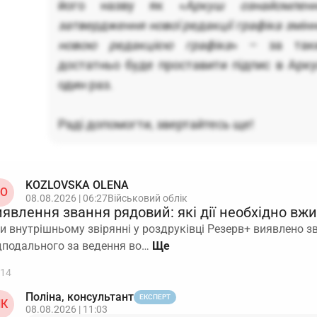
його назву як «
Аркуш ознайомле
затвердження нової редакції графіка змінно
новою редакцією графіка
» – за так
достатньо буде проставити підпис в Арк
один раз.
Раді допомогти, звертайтесь ще!
KOZLOVSKA OLENA
O
08.08.2026 | 06:27
Військовий облік
иявлення звання рядовий: які дії необхідно вж
и внутрішньому звірянні у роздруківці Резерв+ виявлено зва
дподального за ведення во…
14
Поліна, консультант
ЕКСПЕРТ
К
08.08.2026 | 11:03