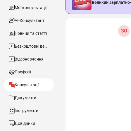
Великий зарплатно
Мої консультації
АІ-Консультант
ЗО
Новини та статті
Безкоштовні вебінари
Відеонавчання
Професії
Консультації
Документи
Інструменти
Довідники