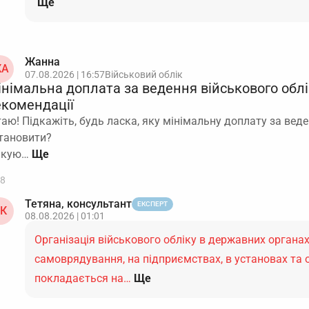
Ще
Жанна
А
07.08.2026 | 16:57
Військовий облік
інімальна доплата за ведення військового облі
екомендації
таю! Підкажіть, будь ласка, яку мінімальну доплату за вед
тановити?
якую…
8
Тетяна, консультант
ЕКСПЕРТ
К
08.08.2026 | 01:01
Організація військового обліку в державних органах
самоврядування, на підприємствах, в установах та 
покладається на…
Ще