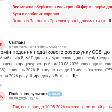
Все можна зберігати в електронній формі, окрім до
бути в особових справах.
Згідно із Законом «Про електронні документи та…
Щ
Світлана
В
07.08.2026 | 18:37
Військовий облік
ермін подання податкового розрахунку ЄСВ: до 
брий вечір Вам! Підкажіть, будь ласка, для перепідтвердж
рощеною процедурою треба до10.08.2026 року подати под
СВ) за липень 2026. Він подається до 10 числа "включно"?!?
рпня 2026 року. Щиро дякую Вам за…
6
Поліна, консультант
ЕКСПЕРТ
К
08.08.2026 | 12:16
Так, все вірно до 10.08.2026 включно - останній ден