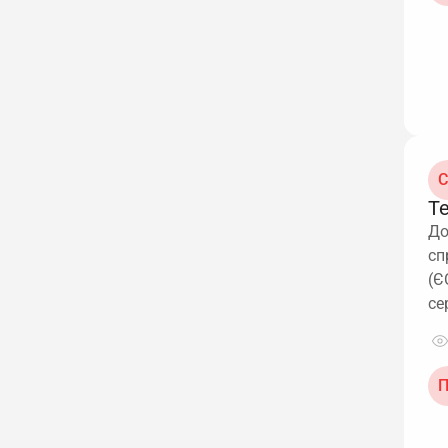
С
Т
До
сп
(Є
се
П