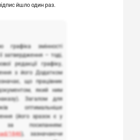
ідпис йшло один раз.
ю графіка змінності
ї затвердження – тоді,
вої редакції графіку,
лення з його Додатком
означає, що працівник
документом, який ним
аказу). Загалом для
ків оптимальніше
ення (його зразок є у
 за посиланням:
oad/1846
), зазначаючи