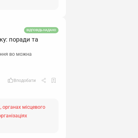
ВІДПОВІДЬ НАДАНО
ку: поради та
ення во можна
Вподобати
, органах місцевого
організаціях