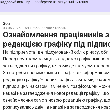
-кадровий семінар
— розберемо всі актуальні питання
Зоя
03.06.2026 | 16:17
Робочий час / табель
Ознайомлення працівників 
редакцією графіку під підпи
На підприємстві діє підсумований облік р.часу, обл
Перед початком місяця складаємо графік змінності 
затвердження графіку, в якому деталізуємо перерв
За потреби вносимо зміни в графік, які оформлюєм
редакцію графіку"+ новий графік зі змінами, озайо
підпис з цим наказом і зміненим графіком. Чи мо
наказі на затвердження нової редакції графіку , що 
ознайомлення саме з новою редакцією графіку, що
розписувались двічі- в наказі на затвердження нової