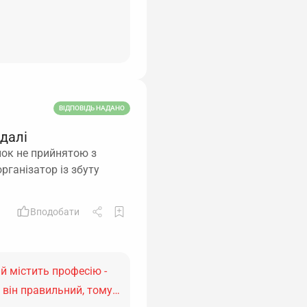
ВІДПОВІДЬ НАДАНО
 далі
нок не прийнятою з
рганізатор із збуту
Вподобати
й містить професію -
я, він правильний, тому…