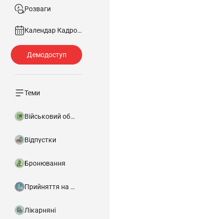
Розваги
Календар Кадровика
Теми
Військовий облік
Відпустки
Бронювання
Прийняття на роботу
Лікарняні