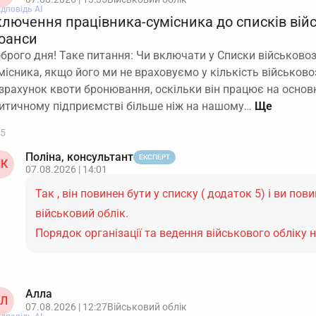
ідповідь АІ
ключення працівника-сумісника до списків вій
юанси
брого дня! Таке питання: Чи включати у Списки військовоз
місника, якщо його ми не враховуємо у кількість військов
зрахунок квоти бронювання, оскільки він працює на основ
итичному підприємстві більше ніж на нашому…
5
Поліна, консультант
ЕКСПЕРТ
К
07.08.2026 | 14:01
Так , він повинен бути у списку ( додаток 5) і ви пов
військовий облік.
Порядок організації та ведення військового обліку 
Алла
Л
07.08.2026 | 12:27
Військовий облік