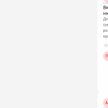
Є в
В
н
До
су
ро
кр
П
А