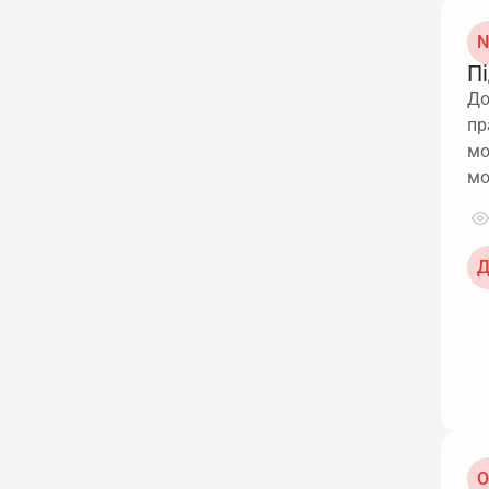
N
Пі
До
пр
мо
мо
Д
О