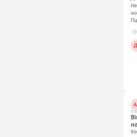
Не
но
Пі
Д
А
Є в
В
н
Хо