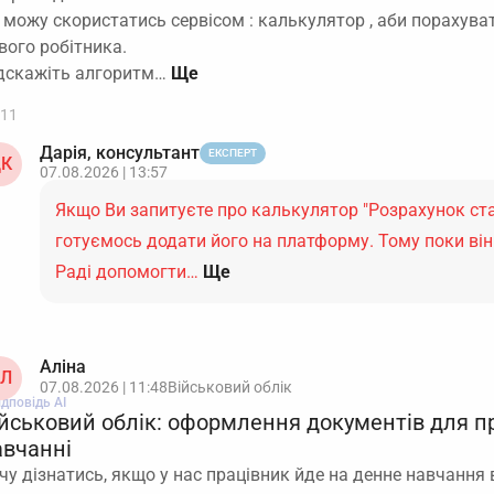
 можу скористатись сервісом : калькулятор , аби порахува
вого робітника.
дскажіть алгоритм…
11
Дарія, консультант
ЕКСПЕРТ
К
07.08.2026 | 13:57
Якщо Ви запитуєте про калькулятор "Розрахунок ста
готуємось додати його на платформу. Тому поки він
Раді допомогти…
Ще
Аліна
Л
07.08.2026 | 11:48
Військовий облік
ідповідь АІ
ійськовий облік: оформлення документів для п
авчанні
чу дізнатись, якщо у нас працівник йде на денне навчання в