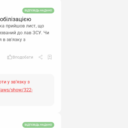
ВІДПОВІДЬ НАДАНО
мобілізацією
ика прийшов лист, що
ризваний до лав ЗСУ. Чи
 в зв'язку з
Вподобати
ти у зв’язку з
/laws/show/322-
ВІДПОВІДЬ НАДАНО