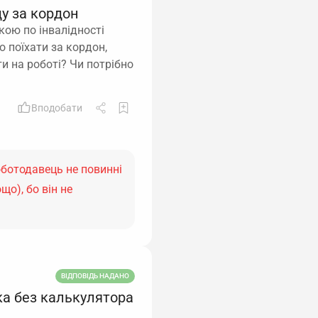
у за кордон
кою по інвалідності
о поїхати за кордон,
и на роботі? Чи потрібно
Вподобати
роботодавець не повинні
що), бо він не
ВІДПОВІДЬ НАДАНО
ка без калькулятора