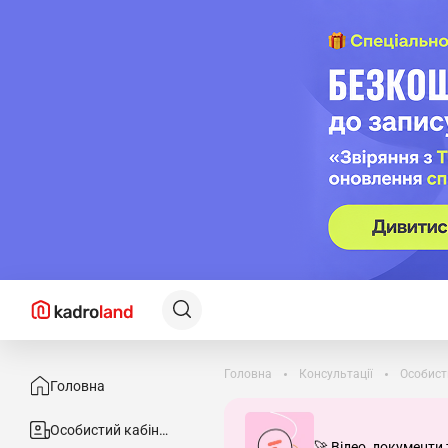
Головна
Консультації
Особист
Головна
Особистий кабінет
🚀 Відео, документи 