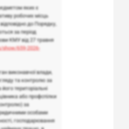
редметом яких є
тиву робочих місць
 відповідно до Порядку,
ться за період
нови КМУ від 27 травня
ws/show/659-2026-
ган виконавчої влади,
агляду та контролю за
 його територіальні
цівника або профспілки
контролю) за
ридичними особами
ьності, господарювання
 найману працю, в