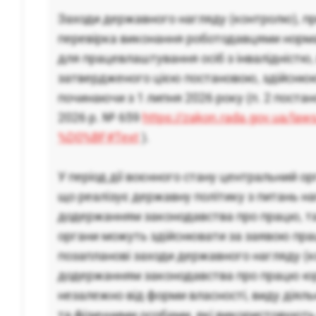
Заходи державного нагляду (контролю), п
перевірка виконання роботодавцями норма
для працевлаштування осіб з інвалідністю,
затвердженого цією постановою, здійснюю
починаючи з 1 липня 2026 року (п. 2 поста
2026 р. № 659
https://zakon.rada.gov.ua/la
%D0%BF#Text
).
У період дії воєнного стану центральний ор
що реалізує державну політику з питань н
додержанням законодавства про працю, та
органи можуть здійснювати за заявою пра
позапланові заходи державного нагляду (
додержанням законодавства про працю ю
незалежно від форми власності, виду діял
та фізичними особами, які використовують