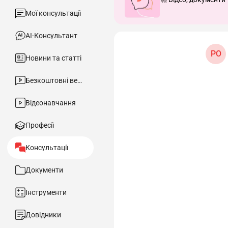
Мої консультації
АІ-Консультант
РО
Новини та статті
Безкоштовні вебінари
Відеонавчання
Професії
Консультації
Документи
Інструменти
Довідники