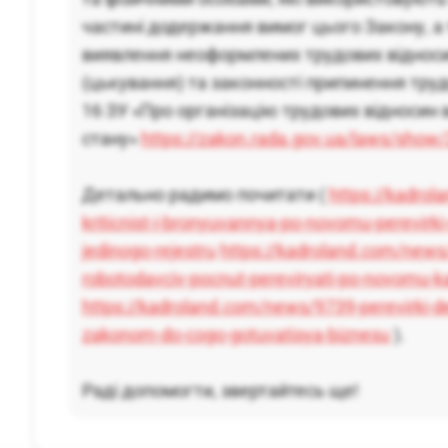
частині додержання вимог цього Закону, а
виявлення неоформлених трудових відноси
(цькування) та законності припинення трудо
16 ЗУ «Про організацію трудових відносин 
стану»
https://zakon.rada.gov.ua/laws/show
Детально радимо почитати (
https://kadro
kriticnist-i-bronyuvannya-po-novomu-perevirki
jedinogo-rejestru
https://kadroland.com/news/
robotodavciv-pocnut-pereviryati-po-novomu-k
https://kadroland.com/news/9739-perevirki-d
zakonom-do-cogo-gotuvatisya-biznesu
).
Раді допомогти, звертайтесь ще!