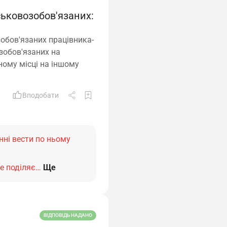
ськовозобов'язаних:
обов'язаних працівника-
озобов'язаних на
ному місці на іншому
Вподобати
инні вести по ньому
не поділяє…
Ще
ВІДПОВІДЬ НАДАНО