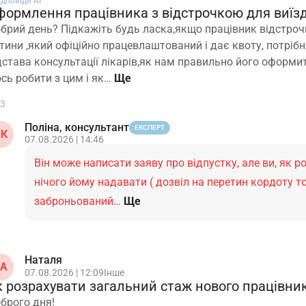
ідповідь АІ
формлення працівника з відстрочкою для виїзд
брий день? Підкажіть будь ласка,якщо працівник відстроч
тини ,який офіційно працевлаштований і дає квоту, потрібн
дстава консультації лікарів,як нам правильно його оформит
сь робити з цим і як…
3
Поліна, консультант
ЕКСПЕРТ
К
07.08.2026 | 14:46
Він може написати заяву про відпустку, але ви, як 
нічого йому надавати ( дозвіл на перетин кордоту то
заброньований…
Ще
Наталя
А
07.08.2026 | 12:09
Інше
к розрахувати загальний стаж нового працівни
брого дня!