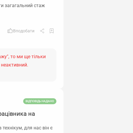
ти загагальний стаж
Вподобати
жу", то ми ще тільки
 неактивний.
ВІДПОВІДЬ НАДАНО
рацівника на
 технікум, для нас він є