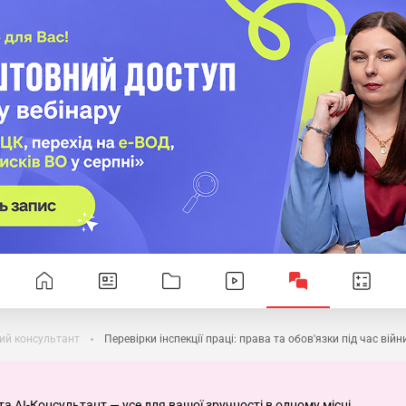
ий консультант
Перевірки інспекції праці: права та обов'язки під час війн
та AI-Консультант — усе для вашої зручності в одному місці