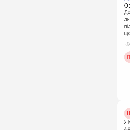
Є в
О
До
ди
пі
що
П
Н
Я
До