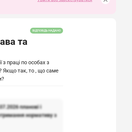
ВІДПОВІДЬ НАДАНО
рава та
 з праці по особах з
? Якщо так, то , що саме
и?
07.2026 планові і
отримання нормативу з