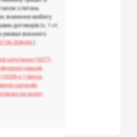
 також з питань
н, вчинення мобінгу
вих договорів (ч. 1 ст.
в умовах воєнного
/2136-20#n94
).
land.com/news/10277-
-derzpraci-zapusk-
10259-z-1-lipnya-
abmin-zatverdiv
erzpraci-za-novim-