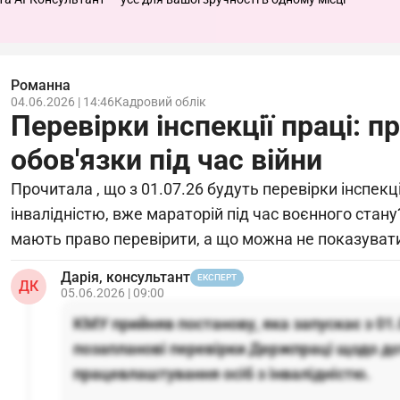
Романна
04.06.2026 | 14:46
Кадровий облік
Перевірки інспекції праці: п
обов'язки під час війни
Прочитала , що з 01.07.26 будуть перевірки інспекції
інвалідністю, вже мараторій під час воєнного стану
мають право перевірити, а що можна не показуват
Дарія, консультант
ЕКСПЕРТ
ДК
05.06.2026 | 09:00
КМУ прийняв постанову, яка запускає з 01.
позапланові перевірки Держпраці щодо д
працевлаштування осіб з інвалідністю.