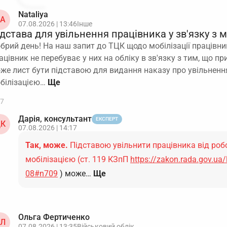
Nataliya
A
07.08.2026 | 13:46
Інше
дстава для увільнення працівника у зв'язку з 
брий день! На наш запит до ТЦК щодо мобілізації працівн
ацівник не перебуває у них на обліку в зв'язку з тим, що п
же лист бути підставою для видання наказу про увільнення
білізацією…
7
Дарія, консультант
ЕКСПЕРТ
К
07.08.2026 | 14:17
Так, може.
Підставою увільнити працівника від робо
мобілізацією (ст. 119 КЗпП
https://zakon.rada.gov.ua
08#n709
) може…
Ще
Ольга Фертиченко
Л
07.08.2026 | 13:35
Військовий облік