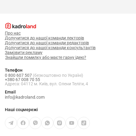
3.8. У разі затримки виплати
заробітної плати на один і більше місяців
працівникам проводяться нарахування та
виплата компенсації втрати частини заробітної
Про нас
Долучитися до нашої команди лекторів
плати у зв’язку з порушенням строків її виплати.
Долучитися до нашої команди редакторів
Долучитися до нашої команди консультантів
Замовити рекламу
4.
Відповідальність
Знайшли помилку або маєте гарну ідею?
4.1. Керівник та головний бухгалтер
Телефон
ТОВ несуть відповідальність за:
0 800 607 507
(безкоштовно по Україні)
+380 67 008 70 55
- забезпечення нарахування та виплати
Адреса: 04112 м. Київ, вул. Олени Теліги, 4
заробітної плати відповідно до законодавства
Email
info@kadroland.com
України та цього Положення;
- своєчасне затвердження та підписання
Наші соцмережі
документів, що служить підставою при її
нарахуванні;
- гарантування своєчасного та правильного її