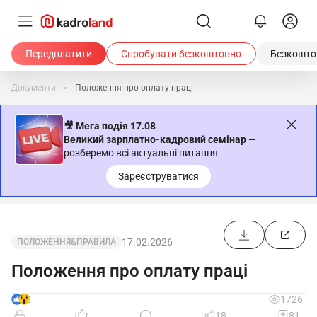
Передплатити
Спробувати безкоштовно
Безкоштов
Документи
Положення про оплату праці
🎥 Мега подія 17.08
Великий зарплатно-кадровий семінар
—
розберемо всі актуальні питання
Зареєструватися
17.02.2026
ПОЛОЖЕННЯ&ПРАВИЛА
Положення про оплату праці
2
1726
18
81