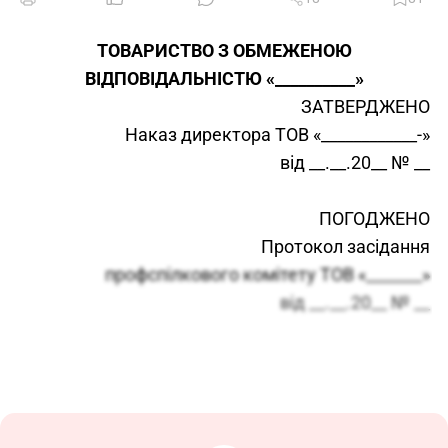
ТОВАРИСТВО З ОБМЕЖЕНОЮ
ВІДПОВІДАЛЬНІСТЮ «__________»
ЗАТВЕРДЖЕНО
Наказ директора ТОВ «____________-»
від __.__.20__ № __
ПОГОДЖЕНО
Протокол засідання
профспілкового комітету ТОВ «_______»
від __.__.20__ № __
ПОЛОЖЕННЯ
про оплату праці