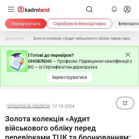
Передплатити
Спробувати безкоштовно
Безкоштов
Документи
Золота колекція «Аудит військового обліку перед перевірками ТЦК та бронюванням: поради, алгоритми, швидке усунення недоліків»
❗ Готові до перевірок?
ОНОВЛЕНО
— Професію: Підвищення кваліфікації з
ВО — із Сертифікатом держзразка
Зареєструватися
17.10.2024
БРОШУРИ ТА ЧЕКЛІСТИ
Золота колекція «Аудит
військового обліку перед
перевірками ТЦК та бронюванням: