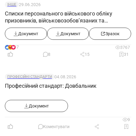
29.06.2026
ІНШЕ
Списки персонального військового обліку
призовників, військовозобов’язаних та
резервістів ((додаток 5) в редакції постанови
КМУ від 10.06.2026 №812)
Документ
Документ
Зразок
17
3767
8
15
31
04.08.2026
ПРОФЕСІЙНІ СТАНДАРТИ
Професійний стандарт: Довбальник
Документ
9
Коментувати