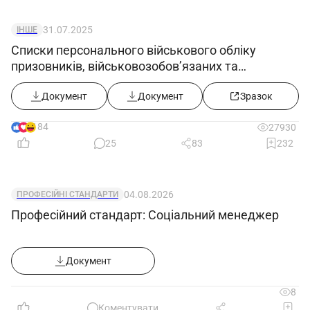
31.07.2025
ІНШЕ
Списки персонального військового обліку
призовників, військовозобов’язаних та
резервістів ((додаток 5) в редакції постанови
КМУ від 30.07.2025 №916))
Документ
Документ
Зразок
184
27930
25
83
232
04.08.2026
ПРОФЕСІЙНІ СТАНДАРТИ
Професійний стандарт: Соціальний менеджер
Документ
8
Коментувати