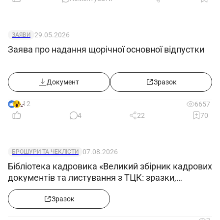
29.05.2026
ЗАЯВИ
Заява про надання щорічної основної відпустки
Документ
Зразок
12
6657
4
22
70
07.08.2026
БРОШУРИ ТА ЧЕКЛІСТИ
Бібліотека кадровика «Великий збірник кадрових
документів та листування з ТЦК: зразки,
примірні форми та супровідні листи»
Зразок