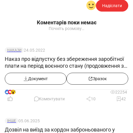
Надіслати
Коментарів поки немає
Почніть розмову…
24.05.2022
НАКАЗИ
Наказ про відпустку без збереження заробітної
плати на період воєнного стану (продовження з
25.05.2022)
Документ
Зразок
8
22254
Коментувати
10
42
05.06.2025
ІНШЕ
Дозвіл на виїзд за кордон заброньованого у