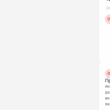
О
О
П
як
да
вк
як