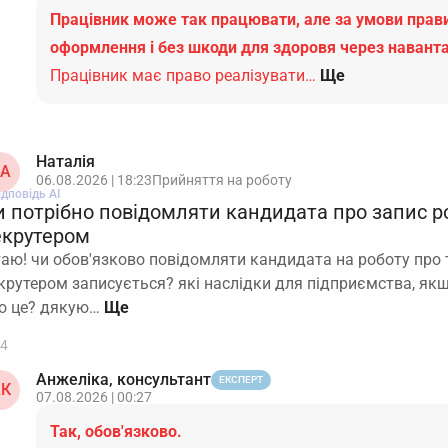
Працівник може так працювати, але за умови пра
оформлення і без шкоди для здоровя через навант
Працівник має право реалізувати…
Ще
Наталія
А
06.08.2026 | 18:23
Прийняття на роботу
ідповідь АІ
и потрібно повідомляти кандидата про запис р
екрутером
таю! чи обов'язково повідомляти кандидата на роботу про 
крутером записується? які наслідки для підприємства, як
о це? дякую…
4
Анжеліка, консультант
ЕКСПЕРТ
К
07.08.2026 | 00:27
Так, обов'язково.