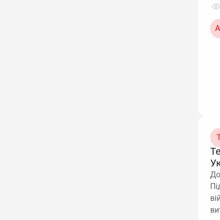
А
Т
Т
У
До
Пі
ві
ви