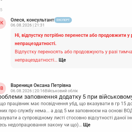
5
Олеся, консультант
ЕКСПЕРТ
К
06.08.2026 | 21:31
Ні, відпустку потрібно перенести або продовжити у 
непрацездатності.
Відпустку переносять або продовжують у разі тимч
непрацездатності…
Ще
Варениця Оксана Петрівна
В
06.08.2026 | 20:16
Військовий облік
роблеми заповнення додатку 5 при військовому
що працівник має посвідчення убд, що вказувати в гр 15 до
них про службу нема... а дод 5 ми заповнюєм на основі ВОД 
азувати а супровідному листі стосовно відсутності даної і
есь недопрацювання закону чи що)…