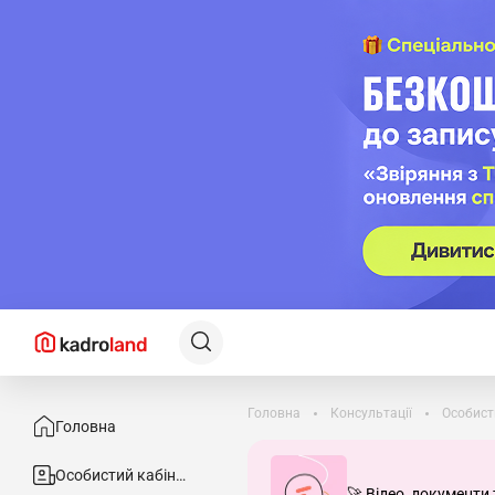
Головна
Консультації
Особист
Головна
Особистий кабінет
🚀 Відео, документи 