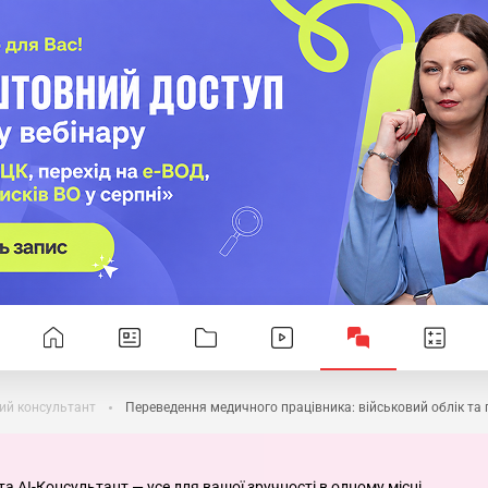
ий консультант
Переведення медичного працівника: військовий облік та
та AI-Консультант — усе для вашої зручності в одному місці