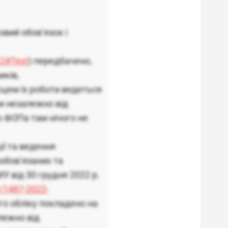
овий обов’язок і
12#Text
) передбачено,
иків,
сцем їх роботи ведеться
и незалежно від
о ФОПа там нічого не
ії та ведення
зобов’язаних та
 від 30 грудня 2022 р.
w/1487-2022-
го обліку покладено на
лежно від