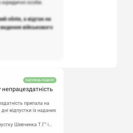
а юридичні особи.
й облік, а відтак на
ведення військового
ВІДПОВІДЬ НАДАНО
у непрацездатність
здатність припала на
 дні відпустки із наданих
пустку Шевченка Т.Г" і…