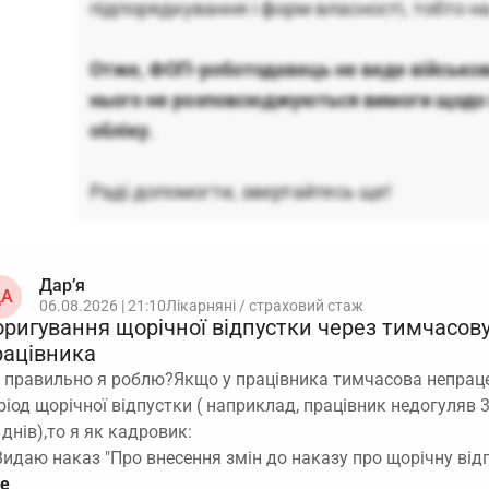
підпорядкування і форм власності, тобто н
Отже, ФОП-роботодавець не веде військови
нього не розповсюджуються вимоги щодо 
обліку.
Раді допомогти, звертайтесь ще!
Дар’я
А
06.08.2026 | 21:10
Лікарняні / страховий стаж
оригування щорічної відпустки через тимчасов
рацівника
 правильно я роблю?Якщо у працівника тимчасова непраце
ріод щорічної відпустки ( наприклад, працівник недогуляв 3
 днів),то я як кадровик:
Видаю наказ "Про внесення змін до наказу про щорічну від