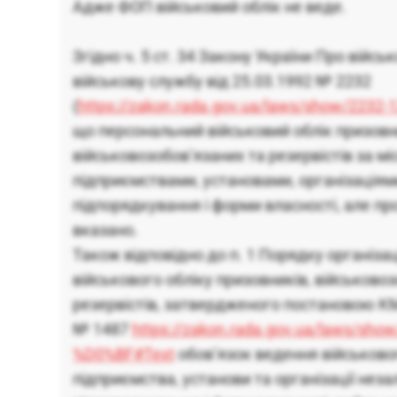
Адже ФОП військовий облік не веде.
Згідно ч. 5 ст. 34 Закону України Про військ
військову службу від 25.03.1992 № 2232
(
https://zakon.rada.gov.ua/laws/show/2232-
що персональний військовий облік призовн
військовозобов’язаних та резервістів за мі
підприємствами, установами, організаціям
підпорядкування і форми власності, але пр
вказано.
Також відповідно до п. 1 Порядку організац
військового обліку призовників, військово
резервістів, затвердженого постановою КМУ
№ 1487
https://zakon.rada.gov.ua/laws/sho
%D0%BF#Text
обов’язок ведення військово
підприємства, установи та організації неза