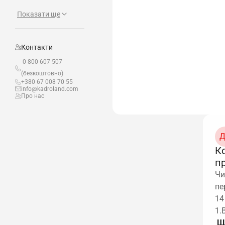
Показати ще
Контакти
0 800 607 507
(безкоштовно)
+380 67 008 70 55
info@kadroland.com
Про нас
Д
К
п
Чи
пе
14
1.