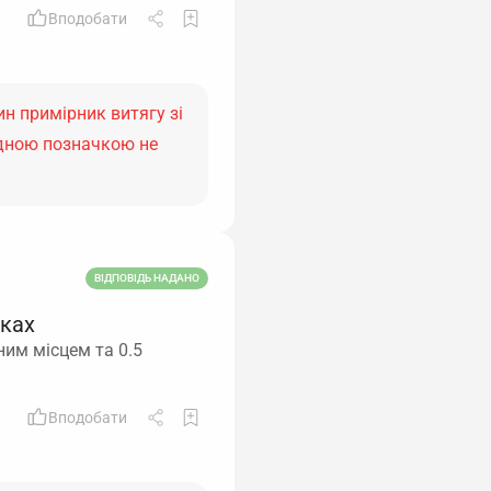
Вподобати
н примірник витягу зі
ідною позначкою не
ВІДПОВІДЬ НАДАНО
вках
ним місцем та 0.5
Вподобати