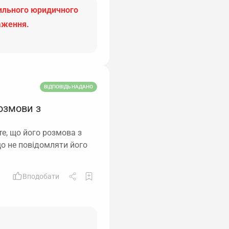
вильного юридичного
аження.
ВІДПОВІДЬ НАДАНО
озмови з
те, що його розмова з
що не повідомляти його
Вподобати