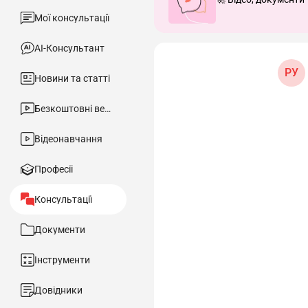
Мої консультації
АІ-Консультант
РУ
Новини та статті
Безкоштовні вебінари
Відеонавчання
Професії
Консультації
Документи
Інструменти
Довідники