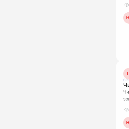
Н
Т
Є в
Ч
Чи
зо
Н