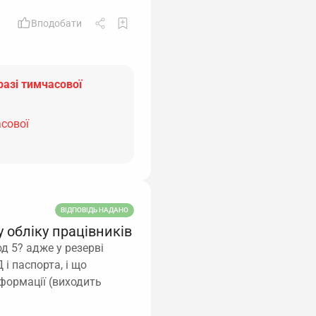
Вподобати
разі тимчасової
асової
ВІДПОВІДЬ НАДАНО
 обліку працівників
д 5? адже у резерві
і паспорта, і що
нформації (виходить