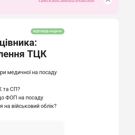
ВІДПОВІДЬ НАДАНО
цівника:
млення ТЦК
три медичної на посаду
К та СП?
 до ФОП на посаду
 на військовий облік?