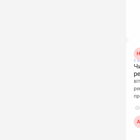
Н
Є в
Ч
р
ві
ре
пр
А