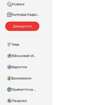
Розваги
Календар Кадровика
Теми
Військовий облік
Відпустки
Бронювання
Прийняття на роботу
Лікарняні