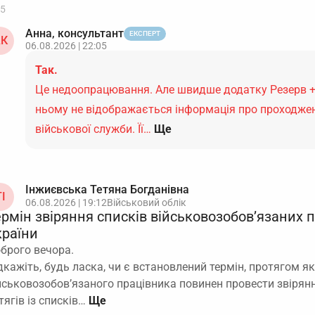
5
Анна, консультант
ЕКСПЕРТ
К
06.08.2026 | 22:05
Так.
Це недоопрацювання. Але швидше додатку Резерв +
ньому не відображається інформація про проходже
військової служби. Її…
Ще
Інжиєвська Тетяна Богданівна
І
06.08.2026 | 19:12
Військовий облік
ермін звіряння списків військовозобов’язаних 
країни
брого вечора.
дкажіть, будь ласка, чи є встановлений термін, протягом як
йськовозобов’язаного працівника повинен провести звірян
тягів із списків…