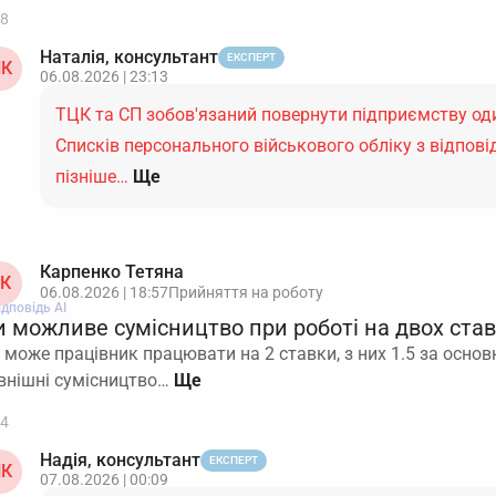
8
Наталія, консультант
ЕКСПЕРТ
К
06.08.2026 | 23:13
ТЦК та СП зобов'язаний повернути підприємству оди
Списків персонального військового обліку з відпов
пізніше…
Ще
Карпенко Тетяна
К
06.08.2026 | 18:57
Прийняття на роботу
ідповідь АІ
и можливе сумісництво при роботі на двох ста
 може працівник працювати на 2 ставки, з них 1.5 за основ
внішні сумісництво…
4
Надія, консультант
ЕКСПЕРТ
К
07.08.2026 | 00:09