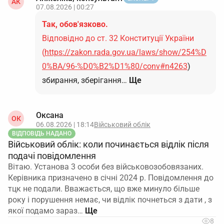
АК
07.08.2026 | 00:27
Так, обов'язково.
Відповідно до ст. 32 Конституції України
(
https://zakon.rada.gov.ua/laws/show/254%D
0%BA/96-%D0%B2%D1%80/conv#n4263
)
збирання, зберігання…
Ще
Оксана
ОК
06.08.2026 | 18:14
Військовий облік
ВІДПОВІДЬ НАДАНО
Військовий облік: коли починається відлік після
подачі повідомлення
Вітаю. Установа 3 особи без військовозобовязаних.
Керівника призначено в січні 2024 р. Повідомлення до
тцк не подали. Вважається, що вже минуло більше
року і порушення немає, чи відлік почнеться з дати , з
якої подамо зараз…
8