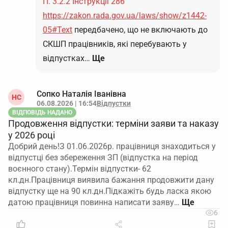
П. 3.2.2 Інструкції 286
https://zakon.rada.gov.ua/laws/show/z1442-
05#Text
передбачено, що не включають до
СКШП працівників, які перебувають у
відпустках…
Ще
Сопко Наталія Іванівна
НС
06.08.2026 | 16:54
Відпустки
ВІДПОВІДЬ НАДАНО
Продовження відпустки: терміни заяви та наказу
у 2026 році
Добрий день!З 01.06.2026р. працівниця знаходиться у
відпустці без збереження ЗП (відпустка на період
воєнного стану).Термін відпустки- 62
кл.дн.Працівниця виявила бажання продовжити дану
відпустку ще на 90 кл.дн.Підкажіть будь ласка якою
датою працівниця повинна написати заяву…
6