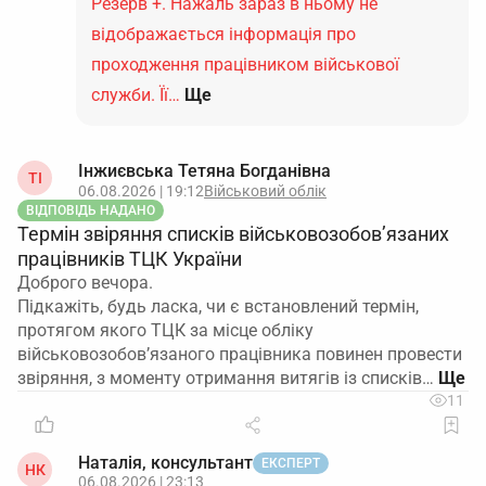
Резерв +. Нажаль зараз в ньому не
відображається інформація про
проходження працівником військової
служби. Її…
Ще
Інжиєвська Тетяна Богданівна
ТІ
06.08.2026 | 19:12
Військовий облік
ВІДПОВІДЬ НАДАНО
Термін звіряння списків військовозобов’язаних
працівників ТЦК України
Доброго вечора.
Підкажіть, будь ласка, чи є встановлений термін,
протягом якого ТЦК за місце обліку
військовозобов’язаного працівника повинен провести
звіряння, з моменту отримання витягів із списків…
11
Наталія, консультант
ЕКСПЕРТ
НК
06.08.2026 | 23:13