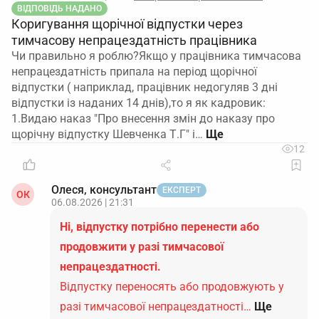
ВІДПОВІДЬ НАДАНО
Коригування щорічної відпустки через
тимчасову непрацездатність працівника
Чи правильно я роблю?Якщо у працівника тимчасова
непрацездатність припала на період щорічної
відпустки ( наприклад, працівник недогуляв 3 дні
відпустки із наданих 14 днів),то я як кадровик:
1.Видаю наказ "Про внесення змін до наказу про
щорічну відпустку Шевченка Т.Г" і…
12
Олеся, консультант
ЕКСПЕРТ
ОК
06.08.2026 | 21:31
Ні, відпустку потрібно перенести або
продовжити у разі тимчасової
непрацездатності.
Відпустку переносять або продовжують у
разі тимчасової непрацездатності…
Ще