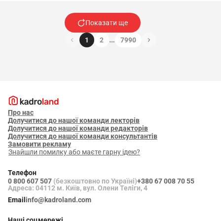
Показати ще
…
1
2
7990
Про нас
Долучитися до нашої команди лекторів
Долучитися до нашої команди редакторів
Долучитися до нашої команди консультантів
Замовити рекламу
Знайшли помилку або маєте гарну ідею?
Телефон
0 800 607 507
(безкоштовно по Україні)
+380 67 008 70 55
Адреса: 04112 м. Київ, вул. Олени Теліги, 4
Email
info@kadroland.com
Наші соцмережі