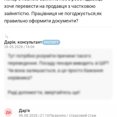
хоче перевести на продавця з частковою
зайнятістю. Працівниця не погоджується,як
правильно оформити документи?
Дарія, консультант
ЕКСПЕРТ
26.05.2026 | 16:06
Тут потрібно розуміти причини такого
переведення. Посаду пекаря виводять зі ШР?
Чи вона залишається, а це просто бажання
керівника?
Раді допомогти, звертайтесь ще!
Дар’я
ДА
06.08.2026 | 21:10
Лікарняні / страховий стаж