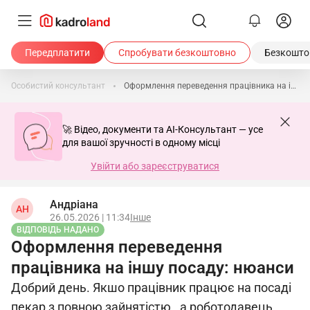
Передплатити
Спробувати безкоштовно
Безкоштов
Особистий консультант
Оформлення переведення працівника на іншу посаду: нюанси
🚀 Відео, документи та AI-Консультант — усе
для вашої зручності в одному місці
Увійти або зареєструватися
Андріана
АН
26.05.2026 | 11:34
Інше
ВІДПОВІДЬ НАДАНО
Оформлення переведення
працівника на іншу посаду: нюанси
Добрий день. Якшо працівник працює на посаді
пекар з повною зайнятістю., а роботодавець