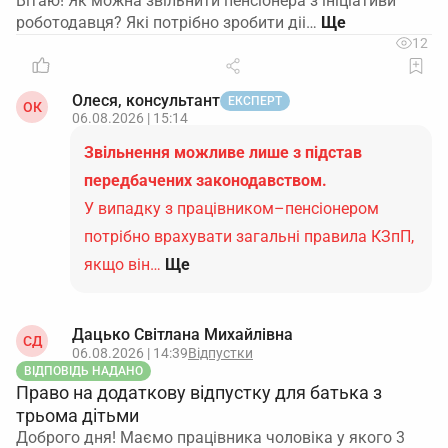
Вітаю! Як можна звільнити пенсіонера з ініціативи
роботодавця? Які потрібно зробити діі…
12
Олеся, консультант
ЕКСПЕРТ
ОК
06.08.2026 | 15:14
Звільнення можливе лише з підстав
передбачених законодавством.
У випадку з працівником–пенсіонером
потрібно врахувати загальні правила КЗпП,
якщо він…
Ще
Дацько Світлана Михайлівна
СД
06.08.2026 | 14:39
Відпустки
ВІДПОВІДЬ НАДАНО
Право на додаткову відпустку для батька з
трьома дітьми
Доброго дня! Маємо працівника чоловіка у якого 3