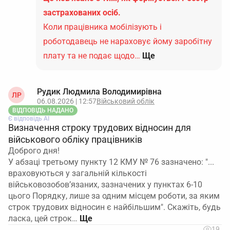
застрахованих осіб.
Коли працівника мобілізують і
роботодавець не нараховує йому заробітну
плату та не подає щодо…
Ще
Рудик Людмила Володимирівна
ЛР
06.08.2026 | 12:57
Військовий облік
ВІДПОВІДЬ НАДАНО
Є відповідь АІ
Визначення строку трудових відносин для
військового обліку працівників
Доброго дня!
У абзаці третьому пункту 12 КМУ № 76 зазначено: "...
враховуються у загальній кількості
військовозобов’язаних, зазначених у пунктах 6-10
цього Порядку, лише за одним місцем роботи, за яким
строк трудових відносин є найбільшим". Скажіть, будь
ласка, цей строк…
19