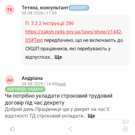
Тетяна, консультант
ЕКСПЕРТ
ТК
06.08.2026 | 17:39
П. 3.2.2 Інструкції 286
https://zakon.rada.gov.ua/laws/show/z1442-
05#Text
передбачено, що не включають до
СКШП працівників, які перебувають у
відпустках…
Ще
Андріана
АН
06.08.2026 | 16:49
Інше
ВІДПОВІДЬ НАДАНО
Чи потрібно укладати строковий трудовий
договір під час декрету
Добрий день.Працівниця іде у декрет на час її
відутності ТД строковий укладати…
7