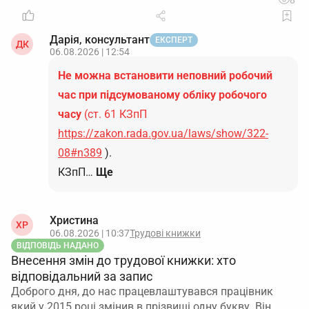
8
Дарія, консультант
ЕКСПЕРТ
ДК
06.08.2026 | 12:54
Не можна встановити неповний робочий
час при підсумованому обліку робочого
часу
(ст. 61 КЗпП
https://zakon.rada.gov.ua/laws/show/322-
08#n389
).
КЗпП…
Ще
Христина
ХР
06.08.2026 | 10:37
Трудові книжки
ВІДПОВІДЬ НАДАНО
Внесення змін до трудової книжки: хто
відповідальний за запис
Доброго дня, до нас працевлаштувався працівник
який у 2015 році змінив в прізвищі одну букву. Він