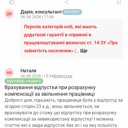
Дарія, консультант
ЕКСПЕРТ
ДК
06.08.2026 | 17:00
Перелік категорій осіб, які мають
додаткові гарантії в сприянні в
працевлаштуванні визначає ст. 14 ЗУ «Про
зайнятість населення»
(…
Ще
Наталя
НА
06.08.2026 | 15:34
Відпустки
ВІДПОВІДЬ НАДАНО
Врахування відпустки при розрахунку
компенсації за звільнення працівниці
Доброго дня, підкажіть, працівниця була у відпустці за
згодою сторін 23 к.д., вона звільняється, чи
враховувати до стажу цю відпустку при розрахунку
компенсації за невикористану відпустку! І можнна
статтю які є види відпусток без зп і на яку кількість