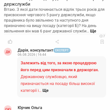
держслужби
Вітаю. З якої дати починається відлік трьох років для
присвоєння чергового 5 рангу держслужби, якщо
працівника було звільнено та наступного дня
призначено на вищу посаду (категорії Б)? На день
звільнення він мав 6 ранг державної служби…
7
Дарія, консультант
ЕКСПЕРТ
ДК
06.08.2026 | 16:44
Залежить від того, за якою процедурою
його перед цим призначали в держорган.
Державному службовцю, який
призначається на посаду більш високої
категорії і…
Ще
Юрчик Ольга
ОЮ