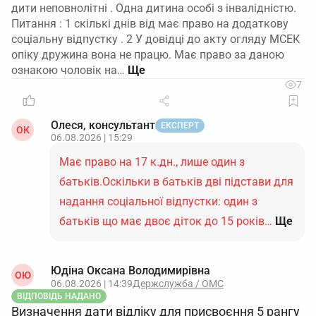
дити неповнолітні . Одна дитина особі з інвалідністю.
Питання : 1 скількі днів від має право на додаткову
соціальну відпустку . 2 У довідці до акту огляду МСЕК
опіку дружина вона не працю. Має право за даною
ознакою чоловік на…
7
Олеся, консультант
ЕКСПЕРТ
ОК
06.08.2026 | 15:29
Має право на 17 к.дн., лише один з
батьків.Оскільки в батьків дві підстави для
надання соціальної відпустки: один з
батьків що має двоє діток до 15 років…
Ще
Юдіна Оксана Володимирівна
ОЮ
06.08.2026 | 14:39
Держслужба / ОМС
ВІДПОВІДЬ НАДАНО
Визначення дати відліку для присвоєння 5 рангу