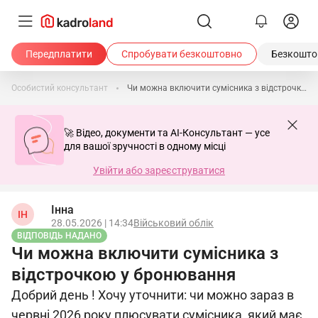
Передплатити
Спробувати безкоштовно
Безкоштов
Особистий консультант
Чи можна включити сумісника з відстрочкою у бронювання
🚀 Відео, документи та AI-Консультант — усе
для вашої зручності в одному місці
Увійти або зареєструватися
Iнна
IН
28.05.2026 | 14:34
Військовий облік
ВІДПОВІДЬ НАДАНО
Чи можна включити сумісника з
відстрочкою у бронювання
Добрий день ! Хочу уточнити: чи можно зараз в
червні 2026 року плюсувати сумісника, який має