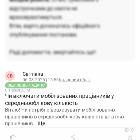
відстрочками до квоти не
враховуватимуться.
Втім, варто дочекатись офіційного
опублікування постанови.
Раді допомогти, звертайтесь ще!
Світлана
СВ
06.08.2026 | 16:56
Кадровий облік
ВІДПОВІДЬ НАДАНО
Є відповідь АІ
Чи включати мобілізованих працівників у
середньооблікову кількість
Вітаю! Чи потрібно враховувати мобілізованих
працівників в середньооблікову кількість штатних
працівників…
10