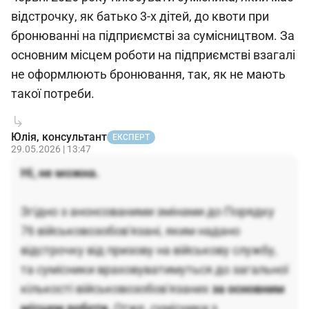
відстрочку, як батько 3-х дітей, до квоти при
бронюванні на підприємстві за сумісництвом. За
основним місцем роботи на підприємстві взагалі
не оформлюють бронювання, так, як не мають
такої потреби.
Юлія, консультант
ЕКСПЕРТ
29.05.2026 | 13:47
Ні, не можна.
Згідно з анонсованими змінами до Порядку
76 військовозобов'язані, яким надано
відстрочку від призову на військову службу,
та сумісники враховуватимуться до загальної
кількості військовозобов'язаних
за основним
місцем роботи.
Отже, сумісники з