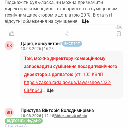
Підскажіть будь-ласка, чи можна призначити
директора комерційного товариства за суміщенням
технічним директором з доплатою 20 %. В статуті
відсутні обмеження на суміщення…
6
Дарія, консультант
ЕКСПЕРТ
ДК
10.08.2026 | 16:28
Так, можна директору комерційному
запровадити суміщення посади технічного
директора з доплатою
(ст. 105 КЗпП
https://zakon.rada.gov.ua/laws/show/322-
08#n643
…
Ще
Приступа Вікторія Володимирівна
ВП
10.08.2026 | 12:18
Військовий облік
ВІДПОВІДЬ НАДАНО
Є відповідь АІ