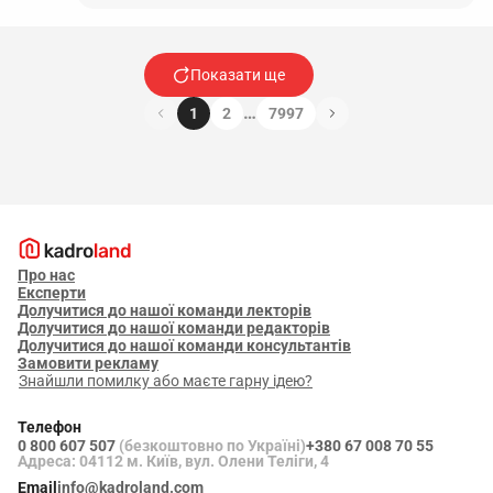
Показати ще
…
1
2
7997
Про нас
Експерти
Долучитися до нашої команди лекторів
Долучитися до нашої команди редакторів
Долучитися до нашої команди консультантів
Замовити рекламу
Знайшли помилку або маєте гарну ідею?
Телефон
0 800 607 507
(безкоштовно по Україні)
+380 67 008 70 55
Адреса: 04112 м. Київ, вул. Олени Теліги, 4
Email
info@kadroland.com