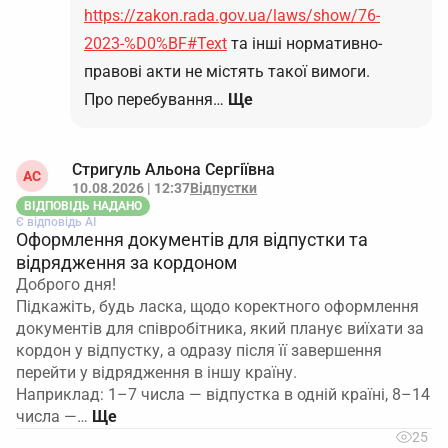
https://zakon.rada.gov.ua/laws/show/76-
2023-%D0%BF#Text
та інші нормативно-
правові акти не містять такої вимоги.
Про перебування…
Ще
Стригуль Альона Сергіївна
АС
10.08.2026 | 12:37
Відпустки
ВІДПОВІДЬ НАДАНО
Є відповідь АІ
Оформлення документів для відпустки та
відрядження за кордоном
Доброго дня!
Підкажіть, будь ласка, щодо коректного оформлення
документів для співробітника, який планує виїхати за
кордон у відпустку, а одразу після її завершення
перейти у відрядження в іншу країну.
Наприклад: 1–7 числа — відпустка в одній країні, 8–14
числа —…
25