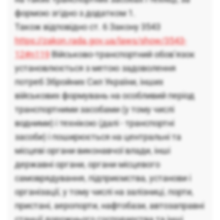
формою згідно з додатком 1.
Також відповідно ст. 6 Закону 3543
https://zakon.rada.gov.ua/laws/show/3543-
12#n119
Військово-транспортний обов’язок
установлюється з метою задоволення
потреб Збройних Сил України, інших
військових формувань на особливий період
транспортними засобами (у тому числі
водними) і технікою (далі - транспортні
засоби) і поширюється на центральні та
місцеві органи виконавчої влади, інші
державні органи, органи місцевого
самоврядування, підприємства, установи і
організації, у тому числі на залізниці, порти,
пристані, аеропорти, нафтобази, автозаправні
станції дорожнього господарства та інші