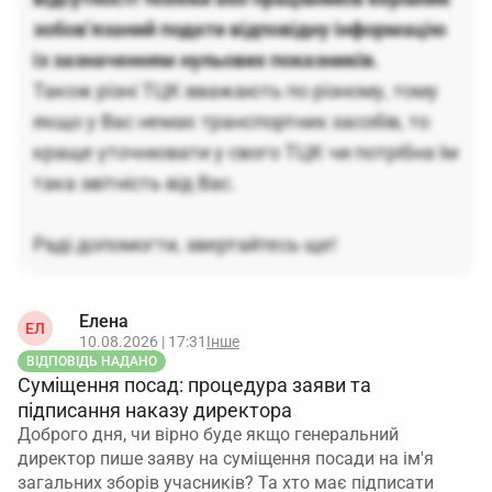
зобов’язаний подати відповідну інформацію
із зазначенням нульових показників.
Також різні ТЦК вважають по різному, тому
якщо у Вас немає транспортних засобів, то
краще уточнювати у свого ТЦК чи потрібна їм
така звітність від Вас.
Раді допомогти, звертайтесь ще!
Елена
ЕЛ
10.08.2026 | 17:31
Інше
ВІДПОВІДЬ НАДАНО
Суміщення посад: процедура заяви та
підписання наказу директора
Доброго дня, чи вірно буде якщо генеральний
директор пише заяву на суміщення посади на ім'я
загальних зборів учасників? Та хто має підписати