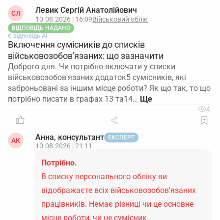
Левик Сергій Анатолійович
СЛ
10.08.2026 | 16:09
Військовий облік
ВІДПОВІДЬ НАДАНО
Є відповідь АІ
Включення сумісників до списків
військовозобов'язаних: що зазначити
Доброго дня. Чи потрібно включати у списки
військовозобов'язаних додаток5 сумісників, які
заброньовані за іншим місце роботи? Як що так, то що
потрібно писати в графах 13 та14…
4
Анна, консультант
ЕКСПЕРТ
АК
10.08.2026 | 21:11
Потрібно.
В списку персонального обліку ви
відображаєте всіх військовозобов'язаних
працівників. Немає різниці чи це основне
місце роботи, чи це сумісник.