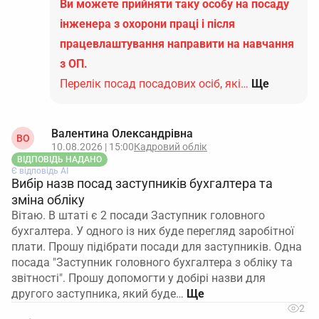
Ви можете прийняти таку особу на посаду
інженера з охорони праці і після
працевлаштування направити на навчання
з ОП.
Перелік посад посадових осіб, які…
Ще
Валентина Олександрівна
ВО
10.08.2026 | 15:00
Кадровий облік
ВІДПОВІДЬ НАДАНО
Є відповідь АІ
Вибір назв посад заступників бухгалтера та
зміна обліку
Вітаю. В штаті є 2 посади Заступник головного
бухгалтера. У одного із них буде перегляд заробітної
плати. Прошу підібрати посади для заступників. Одна
посада "Заступник головного бухгалтера з обліку та
звітності". Прошу допомогти у добірі назви для
другого заступника, який буде…
2