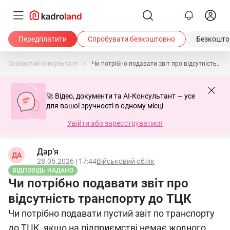
Передплатити
Спробувати безкоштовно
Безкоштов
Особистий консультант
Чи потрібно подавати звіт про відсутність транспорту до ТЦК
🚀 Відео, документи та AI-Консультант — усе
для вашої зручності в одному місці
Увійти або зареєструватися
Дар’я
ДА
28.05.2026 | 17:44
Військовий облік
ВІДПОВІДЬ НАДАНО
Чи потрібно подавати звіт про
відсутність транспорту до ТЦК
Чи потрібно подавати пустий звіт по транспорту
до ТЦК, якщо на підприємстві немає жодного