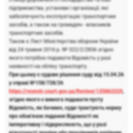
підприємства, установи і організації, які
забезпечують експлуатацію транспортних
засобів, а також на громадян - власників
транспортних засобів.
Також є Лист Міністерства оборони України
від 24 травня 2016 р. № 322/2/2836 згідно
якого потрібно подавати Відомість у разі
наявності на обліку транспорту.
При цьому є судове рішення суду від 15.04.26
у справі №158/728/26
https://reyestr.court.gov.ua/Review/135863329
,
згідно якого є вимога подавати пусту
Відомість, як бачимо, суди трактують норму
про обов'язок подання Відомості як
імперативну і підкреслюють, що у разі
відсутності техніки або працівників керівник