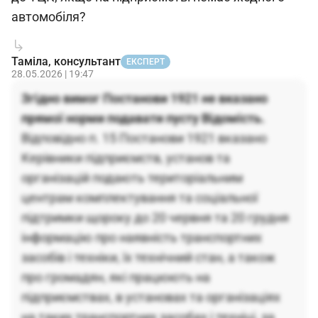
автомобіля?
Таміла, консультант
ЕКСПЕРТ
28.05.2026 | 19:47
Згідно вимог Постанови 1921 не вказано
прямої норми подавати пусту Відомість.
Відповідно п. 15 Постанови 1921 вказано
Керівники підприємств, установ та
організацій подають територіальним
центрам комплектування та соціальної
підтримки щороку до 20 червня та 20 грудня
інформацію про наявність транспортних
засобів і техніки, їх технічний стан, а також
про громадян, які працюють на
підприємствах, в установах та організаціях
на таких транспортних засобах і техніці, за