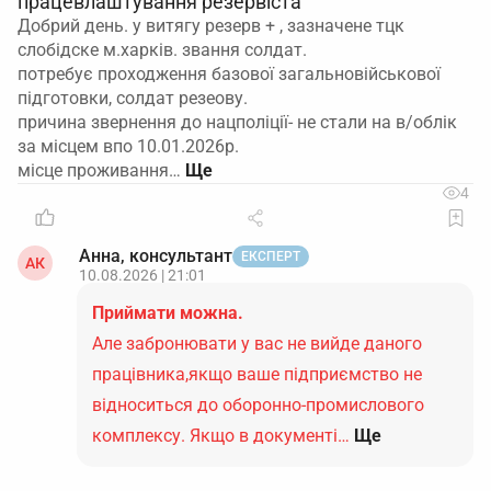
працевлаштування резервіста
Добрий день. у витягу резерв + , зазначене тцк
слобідске м.харків. звання солдат.
потребує проходження базової загальновійськової
підготовки, солдат резеову.
причина звернення до нацполіції- не стали на в/облік
за місцем впо 10.01.2026р.
місце проживання…
4
Анна, консультант
ЕКСПЕРТ
АК
10.08.2026 | 21:01
Приймати можна.
Але забронювати у вас не вийде даного
працівника,якщо ваше підприємство не
відноситься до оборонно-промислового
комплексу. Якщо в документі…
Ще