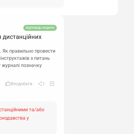
ВІДПОВІДЬ НАДАНО
я дистанційних
. Як правильно провести
 інструктажів з питань
у журналі позначку
Вподобати
1
истанційними та/або
онодавства у