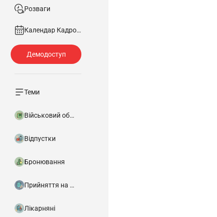
Розваги
Календар Кадровика
Теми
Військовий облік
Відпустки
Бронювання
Прийняття на роботу
Лікарняні