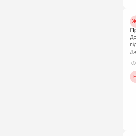
Ж
П
До
пі
Д
Е