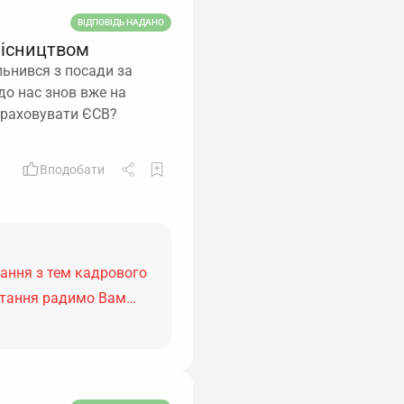
ВІДПОВІДЬ НАДАНО
місництвом
льнився з посади за
до нас знов вже на
араховувати ЄСВ?
Вподобати
тання з тем кадрового
питання радимо Вам…