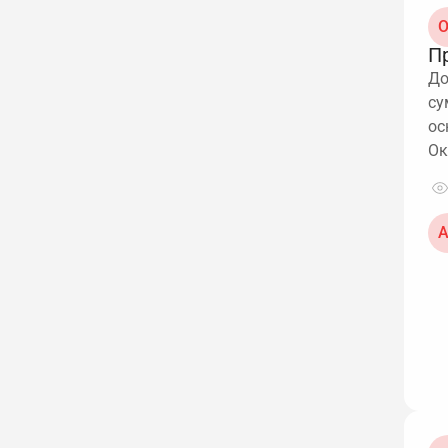
О
П
До
су
ос
Ок
А