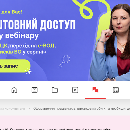
ий консультант
Оформлення працівників: військовий облік та необхідні 
та AI-Консультант — усе для вашої зручності в одному місці