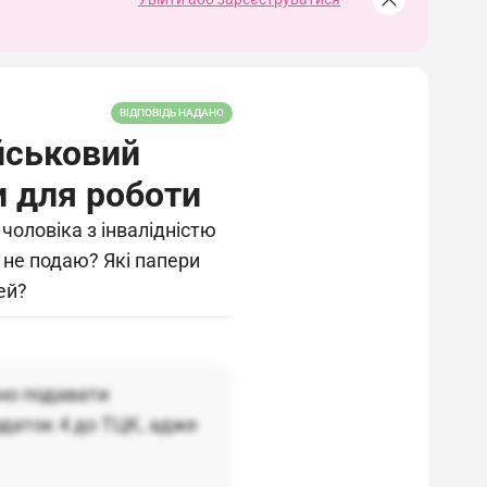
ВІДПОВІДЬ НАДАНО
йськовий
и для роботи
чоловіка з інвалідністю
К не подаю? Які папери
ей?
но подавати
одаток 4 до ТЦК, адже