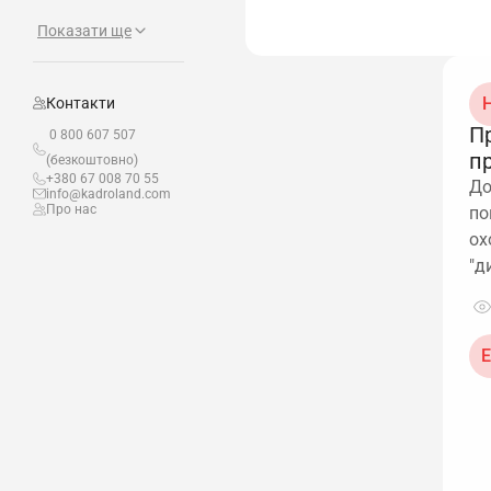
Показати ще
Н
Контакти
П
0 800 607 507
п
(безкоштовно)
+380 67 008 70 55
До
info@kadroland.com
Про нас
по
ох
"д
Е