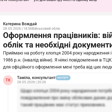
Катерина Вождай
28.05.2026 | 18:56
Військовий облік
Оформлення працівників: ві
облік та необхідні документ
Приймаю на роботу хлопця 2004 року народження і 
1986 р.н. (інвалід війни). Я ніякі повідомлення в ТЦ
для офіційного оформлення мені треба від цих люд
Таміла, консультант
ЕКСПЕРТ
ТК
28.05.2026 | 20:26
Щодо хлопця 2004 року народження потріб
повідомлення про зміну облікових даних д
такий працівник має статус призовника.