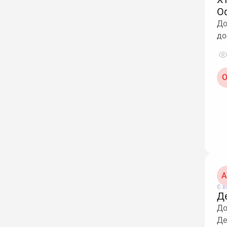
О
До
до
О
А
Є в
Д
До
Де