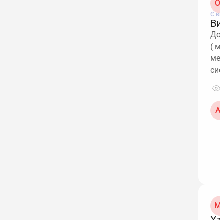
О
Є в
В
До
( 
ме
си
А
М
Х