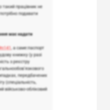
 такий працівник не
 потрібно подавати
ання має надати
8#n141
, а саме:паспорт
удову книжку (у разі
ність з реєстру
агальнообов’язкового
ипадках, передбачених
ту (спеціальність,
ний військово-обліковий