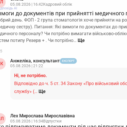
Л
05.08.2026 | 16:42
Кадровий облік
ідповідь АІ
имоги до документів при прийнятті медичного 
брий день. ФОП - 2 група стоматологія хоче прийняти на 
медичну сестру). Питання: Які вимоги по документах до пр
дичного персоналу? Чи потрібно вимагати військово-обліко
стем потипу Резерв + . Чи потрібно…
5
Анжеліка, консультант
ЕКСПЕРТ
К
05.08.2026 | 21:22
Ні, не потрібно.
Відповідно до ч. 5 ст. 34 Закону «Про військовий обо
службу» (…
Ще
Лех Мирослава Мирославівна
Л
05.08.2026 | 16:34
Відпустки
то підписуватиме документи під час відпустки