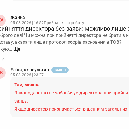
Жанна
А
05.08.2026 | 16:52
Прийняття на роботу
рийняття директора без заяви: можливо лише 
брого дня! Чи можна при прийнятті директора не брати в нь
дставу, вказати лише протокол зборів засновників ТОВ?
якую…
10
Еліна, консультант
ЕКСПЕРТ
К
05.08.2026 | 23:27
Так, можна.
Законодавство не зобов’язує директора при прийнят
заяву.
Якщо директор призначається рішенням загальних 