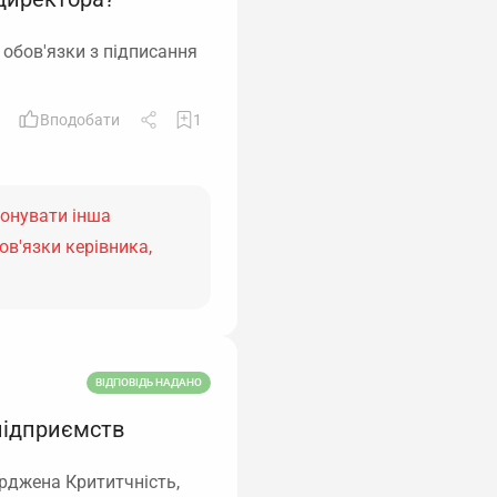
 обов'язки з підписання
Вподобати
1
конувати інша
в'язки керівника,
ВІДПОВІДЬ НАДАНО
 підприємств
ерджена Крититчність,