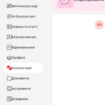
Мої консультації
АІ-Консультант
КА
Новини та статті
Безкоштовні вебінари
Відеонавчання
Професії
Консультації
Документи
Інструменти
Довідники