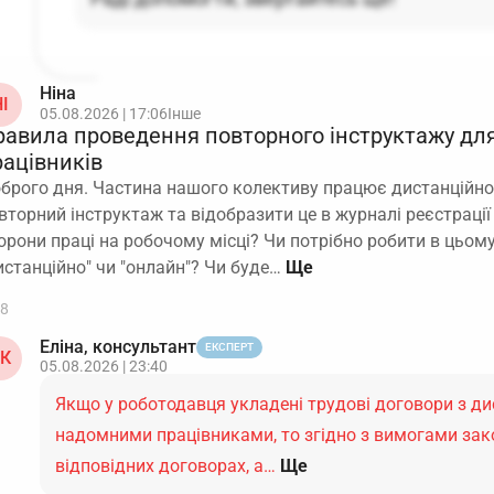
Ніна
І
05.08.2026 | 17:06
Інше
равила проведення повторного інструктажу дл
рацівників
брого дня. Частина нашого колективу працює дистанційно
вторний інструктаж та відобразити це в журналі реєстрації
орони праці на робочому місці? Чи потрібно робити в цьом
истанційно" чи "онлайн"? Чи буде…
8
Еліна, консультант
ЕКСПЕРТ
К
05.08.2026 | 23:40
Якщо у роботодавця укладені трудові договори з д
надомними працівниками, то згідно з вимогами зак
відповідних договорах, а…
Ще