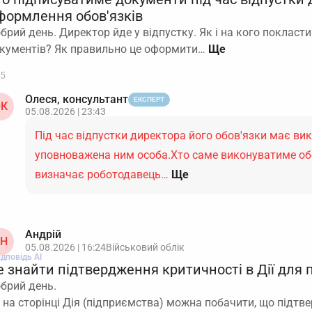
формлення обов'язків
брий день. Директор йде у відпустку. Як і на кого покласти
кументів? Як правильно це оформити…
5
Олеся, консультант
ЕКСПЕРТ
К
05.08.2026 | 23:43
Під час відпустки директора його обов'язки має ви
уповноважена ним особа.Хто саме виконуватиме обо
визначає роботодавець…
Ще
Андрій
Н
05.08.2026 | 16:24
Військовий облік
ідповідь АІ
е знайти підтвердження критичності в Дії для
брий день.
 на сторінці Дія (підприємства) можна побачити, що підтв