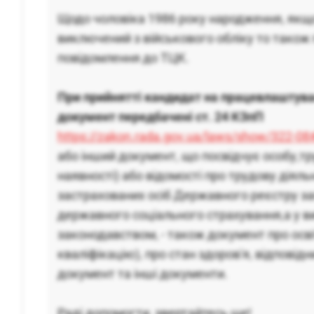
Щодо чоловіка 1986 року народження, якщо
виключений з військового обліку то також
повідомлення до ТЦК.
При прийнятті кандидат на працевлаштув
документ передбачені ст. 24 КЗпП
https://zakon.rada.gov.ua/laws/show/322-0
або інший документ, що посвідчує особу,тр
наявності) або відомості про трудову діяль
застрахованих осіб Державного реєстру з
державного соціального страхування,а у в
законодавством, - також документ про осві
кваліфікацію), про стан здоров'я, відповід
документ та інші документи.
Раді допомогти, звертайтесь ще!