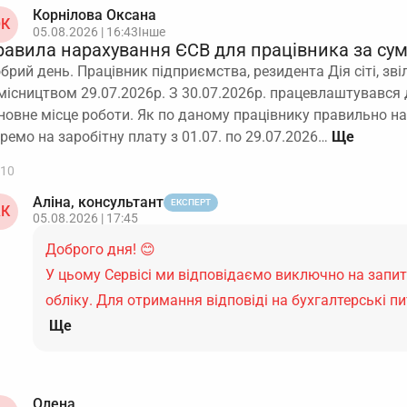
Корнілова Оксана
К
05.08.2026 | 16:43
Інше
равила нарахування ЄСВ для працівника за су
брий день. Працівник підприємства, резидента Дія сіті, зві
місництвом 29.07.2026р. З 30.07.2026р. працевлаштувався 
новне місце роботи. Як по даному працівнику правильно н
ремо на заробітну плату з 01.07. по 29.07.2026…
10
Аліна, консультант
ЕКСПЕРТ
К
05.08.2026 | 17:45
Доброго дня! 😊
У цьому Сервісі ми відповідаємо виключно на запи
обліку. Для отримання відповіді на бухгалтерські 
Ще
Олена