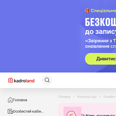
Головна
Консультації
Особист
Головна
Особистий кабінет
🚀 Відео, документи 