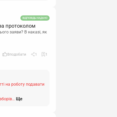
ВІДПОВІДЬ НАДАНО
за протоколом
ого заяви? В наказі, як
Вподобати
1
1
ті на роботу подавати
зборів…
Ще