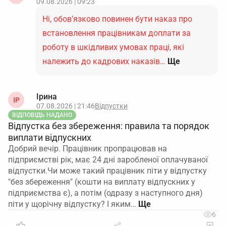
09.08.2026 | 09:23
Ні, обов’язково повинен бути наказ про
встановлення працівникам доплати за
роботу в шкідливих умовах праці, які
належить до кадрових наказів…
Ще
Ірина
ІР
07.08.2026 | 21:46
Відпустки
ВІДПОВІДЬ НАДАНО
Відпустка без збереження: правила та порядок
виплати відпускних
Добрий вечір. Працівник пропрацював на
підприємстві рік, має 24 дні заробленої оплачуваної
відпустки.Чи може такий працівник піти у відпустку
"без збереження" (кошти на виплату відпускних у
підприємства є), а потім (одразу з наступного дня)
піти у щорічну відпустку? І яким…
6