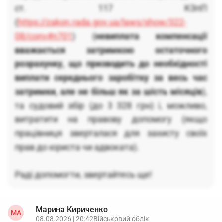
ст. 117 КЗпП
(
https://zakon.rada.gov.ua/laws/show/322-
08/conv#n701
) (
невиплата компенсації
вважається затримкою остаточного
розрахунку, що призводить до необхідності
виплати середнього заробітку за весь час
затримки, але не більш як за шість місяців
),
та судовий збір (до 3 328 грн) і, можливо,
витратити на правову допомогу (якщо
працівниця зверталася для захисту своїх
прав до юриста чи адвоката).
Раді допомогти, звертайтесь ще!
Марина Кириченко
МА
08.08.2026 | 20:42
Військовий облік