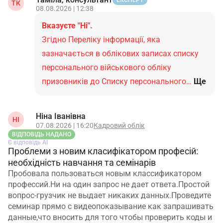
ЕКСПЕРТ
ТК
08.08.2026 | 12:38
Вказуєте "Ні".
Згідно Переліку інформації, яка
зазначається в облікових записах списку
персонального військового обліку
призовників до Списку персонального…
Ще
Ніна Іванівна
НІ
07.08.2026 | 16:20
Кадровий облік
ВІДПОВІДЬ НАДАНО
Є відповідь АІ
Проблеми з новим класифікатором професій:
необхідність навчання та семінарів
Пробовала пользоваться новым классификатором
профессий.Ни на один запрос не дает ответа.Простой
вопрос-грузчик не выдает никаких данных.Проведите
семинар прямо с видеопоказывание как запрашивать
данные,что вносить для того чтобы проверить коды и