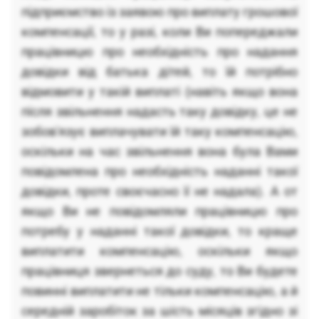
підприємство із заявою про виплату грошової
компенсації, то у разі, коли Ви попереджали
працівницю про необхідність про надання
довідки від батька дітей, то їй потрібно
відмовити у такій виплаті (навіть якщо вона
після звільнення надасть таку довідку, це не
зобов'язує виплачувати їй таку компенсацію,
оскільки на час звільнення вона була Вами
повідомлена про необхідність наданні такої
довідки, проте своєчасно її не надала). А от
якщо Ви не повідомляли працівницю про
потребу у наданні такої довідки, то краще
виплатити компенсацію, оскільки якщо
працівниця звернеться до суду, то Ви будете
повинні виплатити не тільки компенсацію, а й
середній заробіток за шість місяців згідно зі