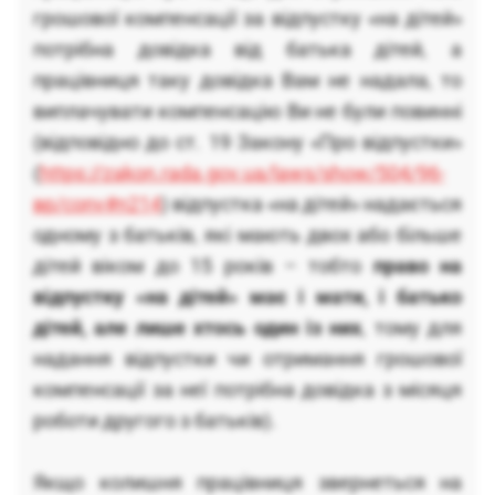
грошової компенсації за відпустку «на дітей»
потрібна довідка від батька дітей, а
працівниця таку довідка Вам не надала, то
виплачувати компенсацію Ви не були повинні
(відповідно до ст. 19 Закону «Про відпустки»
(
https://zakon.rada.gov.ua/laws/show/504/96-
вр/conv#n214
) відпустка «на дітей» надається
одному з батьків, які мають двох або більше
дітей віком до 15 років – тобто
право на
відпустку «на дітей» має і мати, і батько
дітей, але лише хтось один із них
, тому для
надання відпустки чи отримання грошової
компенсації за неї потрібна довідка з місяця
роботи другого з батьків).
Якщо колишня працівниця звернеться на