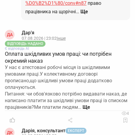
%D0%B2%D1%80/conv#n87
право
працівника на щорічні…
Ще
Дар’я
ДА
07.08.2026 | 23:02
Інше
ВІДПОВІДЬ НАДАНО
Є відповідь АІ
Оплата шкідливих умов праці: чи потрібен
окремий наказ
У нас є атестовані робочі місця із шкідливими
умовами праці.У колективному договорі
прописано,що шкідливі умови праці додатково
оплачуються.
Питання: чи обов'язково потрібно видавати наказ, де
написано платити за шкідливі умови праці із списком
працівників?Ми платили людям…
4
Дарія, консультант
ЕКСПЕРТ
ДК