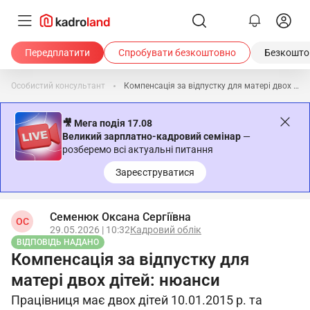
Передплатити
Спробувати безкоштовно
Безкоштов
Особистий консультант
Компенсація за відпустку для матері двох дітей: нюанси
🎥 Мега подія 17.08
Великий зарплатно-кадровий семінар
—
розберемо всі актуальні питання
Зареєструватися
Семенюк Оксана Сергіївна
ОС
29.05.2026 | 10:32
Кадровий облік
ВІДПОВІДЬ НАДАНО
Компенсація за відпустку для
матері двох дітей: нюанси
Працівниця має двох дітей 10.01.2015 р. та