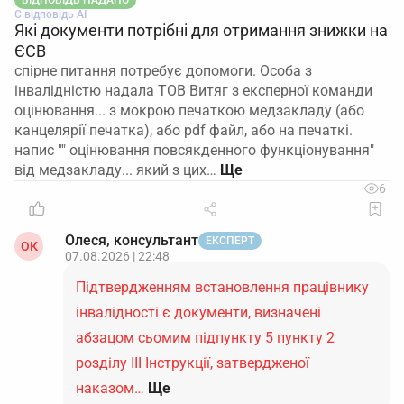
ВІДПОВІДЬ НАДАНО
Є відповідь АІ
Які документи потрібні для отримання знижки на
ЄСВ
спірне питання потребує допомоги. Особа з
інвалідністю надала ТОВ Витяг з експерної команди
оцінювання... з мокрою печаткою медзакладу (або
канцелярії печатка), або pdf файл, або на печаткі.
напис "" оцінювання повсякденного функціонування"
від медзакладу... який з цих…
6
Олеся, консультант
ЕКСПЕРТ
ОК
07.08.2026 | 22:48
Підтвердженням встановлення працівнику
інвалідності є документи, визначені
абзацом сьомим підпункту 5 пункту 2
розділу ІІІ Інструкції, затвердженої
наказом…
Ще