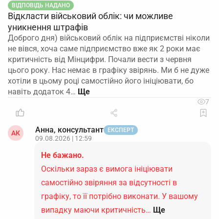
ВІДПОВІДЬ НАДАНО
Відкласти військовий облік: чи можливе
уникнення штрафів
Доброго дня) військовий облік на підприємстві ніколи
не вівся, хоча саме підприємство вже як 2 роки має
критичність від Мінцифри. Почали вести з червня
цього року. Нас немає в графіку звірянь. Ми б не дуже
хотіли в цьому році самостійно його ініціювати, бо
навіть додаток 4…
7
Анна, консультант
ЕКСПЕРТ
АК
09.08.2026 | 12:59
Не бажано.
Оскільки зараз є вимога ініціювати
самостійно звіряння за відсутності в
графіку, то її потрібно виконати. У вашому
випадку маючи критичність…
Ще