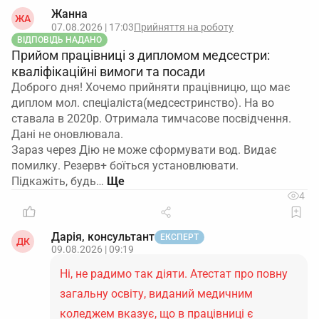
Жанна
ЖА
07.08.2026 | 17:03
Прийняття на роботу
ВІДПОВІДЬ НАДАНО
Прийом працівниці з дипломом медсестри:
кваліфікаційні вимоги та посади
Доброго дня! Хочемо прийняти працівницю, що має
диплом мол. спеціаліста(медсестринство). На во
ставала в 2020р. Отримала тимчасове посвідчення.
Дані не оновлювала.
Зараз через Дію не може сформувати вод. Видає
помилку. Резерв+ боїться установлювати.
Підкажіть, будь…
4
Дарія, консультант
ЕКСПЕРТ
ДК
09.08.2026 | 09:19
Ні, не радимо так діяти. Атестат про повну
загальну освіту, виданий медичним
коледжем вказує, що в працівниці є