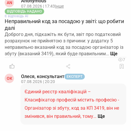
Anonymous
AN
07.08.2026 | 17:43
Інше
ВІДПОВІДЬ НАДАНО
Є відповідь АІ
Неправильний код за посадою у звіті: що робити
далі
Доброго дня, підкажіть як бути, звіт про податковий
розрахунок не прийнятою з причини: у додатку 5
неправильно вказаний код за посадою організатор із
збуту (вказаний 3419), який буде правильним…
7
Олеся, консультант
ЕКСПЕРТ
ОК
07.08.2026 | 20:20
Єдиний реєстр кваліфікацій –
Класифікатор професій містить професію -
Організатор зі збуту, код за КП 3419, він не
змінився, він правильний, тому…
Ще