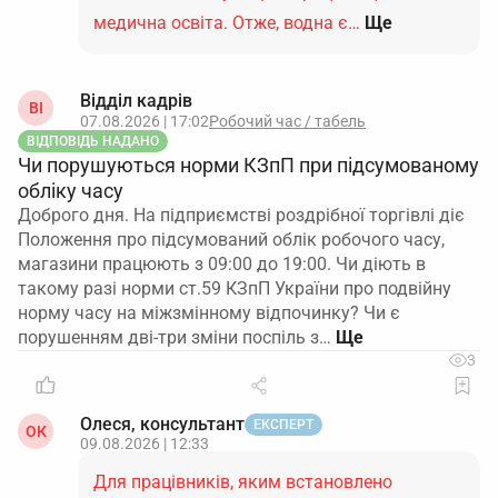
медична освіта. Отже, водна є…
Ще
Відділ кадрів
ВІ
07.08.2026 | 17:02
Робочий час / табель
ВІДПОВІДЬ НАДАНО
Чи порушуються норми КЗпП при підсумованому
обліку часу
Доброго дня. На підприємстві роздрібної торгівлі діє
Положення про підсумований облік робочого часу,
магазини працюють з 09:00 до 19:00. Чи діють в
такому разі норми ст.59 КЗпП України про подвійну
норму часу на міжзмінному відпочинку? Чи є
порушенням дві-три зміни поспіль з…
3
Олеся, консультант
ЕКСПЕРТ
ОК
09.08.2026 | 12:33
Для працівників, яким встановлено