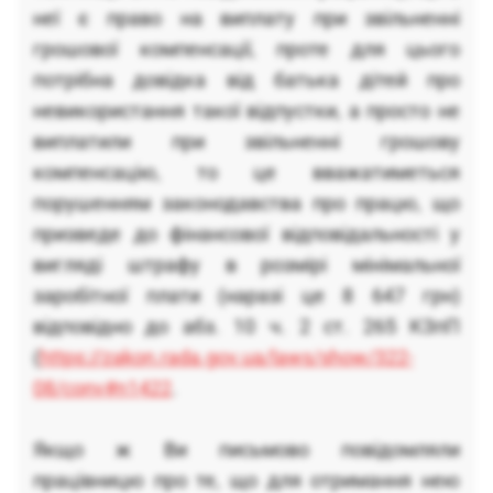
неї є право на виплату при звільненні
грошової компенсації, проте для цього
потрібна довідка від батька дітей про
невикористання такої відпустки, а просто не
виплатили при звільненні грошову
компенсацію, то це вважатиметься
порушенням законодавства про працю, що
призведе до фінансової відповідальності у
вигляді штрафу в розмірі мінімальної
заробітної плати (наразі це 8 647 грн)
відповідно до абз. 10 ч. 2 ст. 265 КЗпП
(
https://zakon.rada.gov.ua/laws/show/322-
08/conv#n1422
.
Якщо ж Ви письмово повідомляли
працівницю про те, що для отримання нею