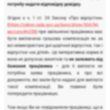
потребу надати відповідну довідку.
Згідно з ч. 1 ст. 24 Закону «Про відпустки»
(
https://zakon.rada.gov.ua/laws/show/504/96-
вр/conv#n258
) при звільненні працівника має
бути виплачена грошова компенсація як за
всі невикористані дні щорічної відпустки, так і
відпустки «на дітей». Це імперативна норма й
вона не допускає винятків та
не залежить від
бажання працівника
– для її виплати не
потрібна заява працівника, а про всі
документи, які мали бути надані для виплати
такої компенсації, Ви повинні були
попередити працівницю.
Тож якщо Ви не повідомляли працівниці, що в