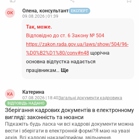
Олена, консультант
ЕКСПЕРТ
ОК
09.08.2026 | 01:39
Так, може.
Відповідно до ст. 6 Закону № 504
https://zakon.rada.gov.ua/laws/show/504/96-
%D0%B2%D1%80/conv#n48
щорічна
основна відпустка надається
працівникам…
Ще
Катерина
КА
07.08.2026 | 18:40
Загальні документи кадровика
ВІДПОВІДЬ НАДАНО
Зберігання кадрових документів в електронному
вигляді: законність та нюанси
Підкажіть будь ласка чи всі кадрові документи можна
вести і зберігати в електронній формі?Я маю на увазі
архів. Всі кадрові накази(прийом, звільнення,