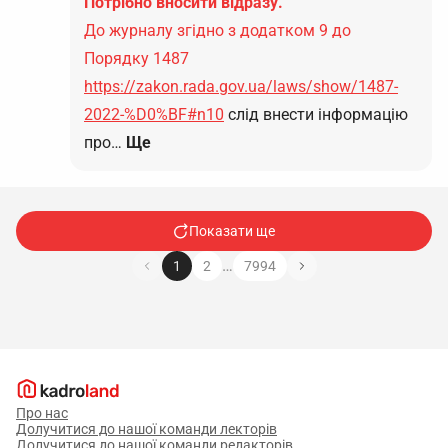
Потрібно вносити відразу.
До журналу згідно з додатком 9 до
Порядку 1487
https://zakon.rada.gov.ua/laws/show/1487-
2022-%D0%BF#n10
слід внести інформацію
про…
Ще
Показати ще
…
1
2
7994
Про нас
Долучитися до нашої команди лекторів
Долучитися до нашої команди редакторів