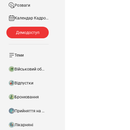
Розваги
Календар Кадровика
Теми
Військовий облік
Відпустки
Бронювання
Прийняття на роботу
Лікарняні