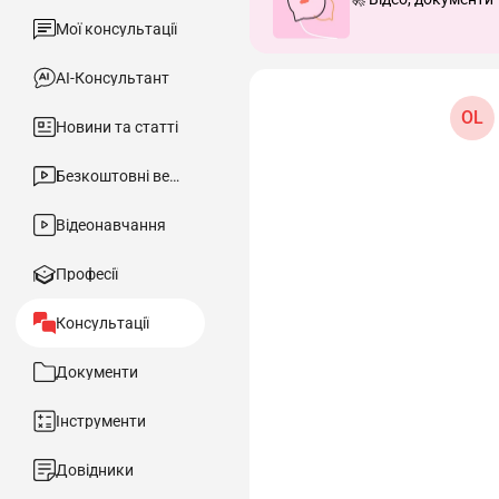
Мої консультації
АІ-Консультант
OL
Новини та статті
Безкоштовні вебінари
Відеонавчання
Професії
Консультації
Документи
Інструменти
Довідники