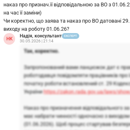
наказ про признач.її відповідальною за ВО з 01.06.
на час її заміни)
Чи коректно, що заява та наказ про ВО датовані 29
виходу на роботу 01.06.26?
Надія, консультант
ЕКСПЕРТ
НК
30.05.2026 | 21:14
Так, коректно.
Запропонований вами ланцюжок дат є пра
роботодавця повідомляти працівників про ї
початку роботи встановлений ст. 29 Кодек
України
https://zakon.rada.gov.ua/laws/sho
Наказ про призначення відповідального за 
має набрати чинності одночасно з виходом
(01.06.2026). Щоб процес стартував безпе