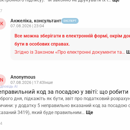
7
Анжеліка, консультант
ЕКСПЕРТ
К
07.08.2026 | 23:04
Все можна зберігати в електронній формі, окрім до
бути в особових справах.
Згідно із Законом «Про електронні документи та…
Щ
Anonymous
N
07.08.2026 | 17:43
Інше
ідповідь АІ
правильний код за посадою у звіті: що робити
брого дня, підкажіть як бути, звіт про податковий розраху
ичини: у додатку 5 неправильно вказаний код за посадою о
казаний 3419), який буде правильним…
4