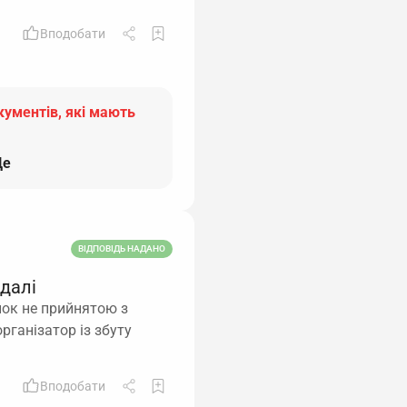
Вподобати
кументів, які мають
е
ВІДПОВІДЬ НАДАНО
 далі
нок не прийнятою з
рганізатор із збуту
Вподобати