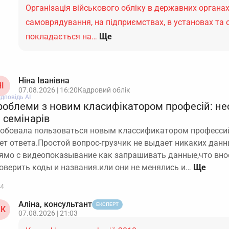
Організація військового обліку в державних органах
самоврядування, на підприємствах, в установах та 
покладається на…
Ще
Ніна Іванівна
І
07.08.2026 | 16:20
Кадровий облік
ідповідь АІ
роблеми з новим класифікатором професій: не
 семінарів
обовала пользоваться новым классификатором профессий.
ет ответа.Простой вопрос-грузчик не выдает никаких дан
ямо с видеопоказывание как запрашивать данные,что вно
оверить коды и названия.или они не менялись и…
4
Аліна, консультант
ЕКСПЕРТ
К
07.08.2026 | 21:03