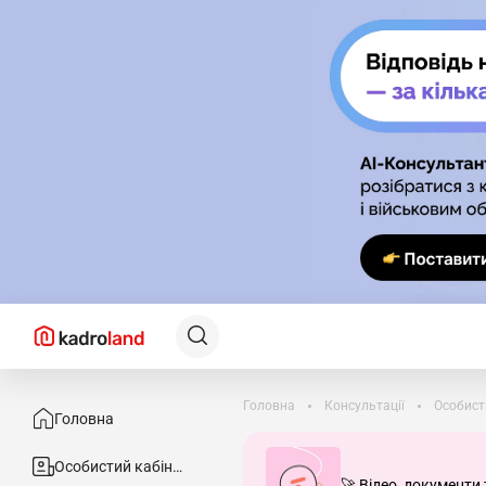
Головна
Консультації
Особист
Головна
Особистий кабінет
🚀 Відео, документи 