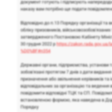
документ готують і підписують напередодні
наказу вам потрібно ще подати повідомлен
Відповідно до п.13 Порядку організації та 
обліку призовників, військовозобов'язаних 
затвердженого Постановою Кабінету Мініст
30 грудня 2022 р
https://zakon.rada.gov.ua
%D0%BF#n354
Державні органи, підприємства, установи та
зобов'язані протягом 7 днів з дати видання
призначення або звільнення керівників та і
відповідальних за організацію та ведення в
повідомити відповідні ТЦК та СП. Повідом
встановленою формою, яка наведена в Дод
Порядку