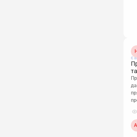
Н
Є в
П
та
Пр
да
пр
пр
А