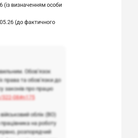
26 (із визначенням особи
.05.26 (до фактичного
вильним. Обов’язок
х права та обов’язки до
су законів про працю
w/322-08#n175
військовий облік (ВО)
 працівника на роботу
рервно, розпорядчий