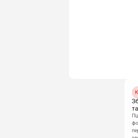
К
З
т
Пі
фо
пе
ел