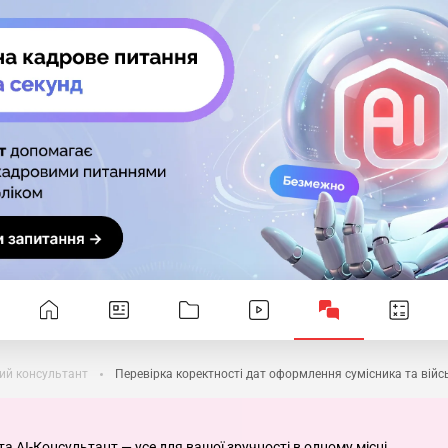
ий консультант
Перевірка коректності дат оформлення сумісника та війс
та AI-Консультант — усе для вашої зручності в одному місці