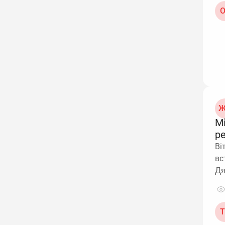
О
Ж
М
р
Ві
вс
Д
Т