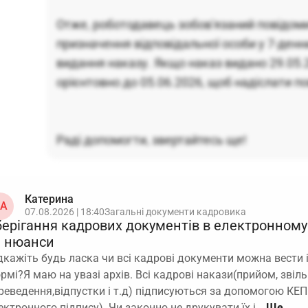
Отже, роботодавець зобов'язаний повідом
призначення відповідальної особи у 7-денн
видання наказу. Якщо наказ видано 29.05.2
орієнтовно до 05.06.2026, щоб надіслати п
Раді допомогти, звертайтесь ще!
Катерина
А
07.08.2026 | 18:40
Загальні документи кадровика
берігання кадрових документів в електронному 
а нюанси
дкажіть будь ласка чи всі кадрові документи можна вести і
рмі?Я маю на увазі архів. Всі кадрові накази(прийом, звіль
реведення,відпустки і т.д) підписуються за допомогою КЕП
ектронного підпису). Чи законно не друкувати їх і…