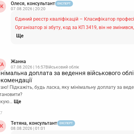
Олеся, консультант
ЕКСПЕРТ
К
07.08.2026 | 20:20
Єдиний реєстр кваліфікацій – Класифікатор професі
Організатор зі збуту, код за КП 3419, він не змінивс
Ще
Жанна
А
07.08.2026 | 16:57
Військовий облік
інімальна доплата за ведення військового облі
екомендації
таю! Підкажіть, будь ласка, яку мінімальну доплату за вед
тановити?
якую…
7
Тетяна, консультант
ЕКСПЕРТ
К
08.08.2026 | 01:01