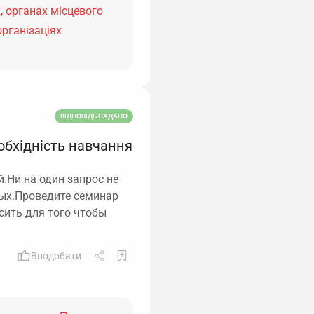
, органах місцевого
організаціях
ВІДПОВІДЬ НАДАНО
обхідність навчання
Ни на один запрос не
ных.Проведите семинар
сить для того чтобы
Вподобати