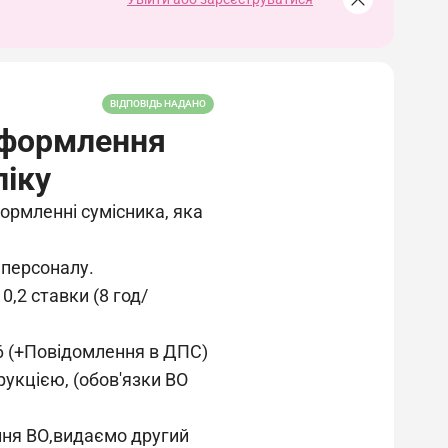
ВІДПОВІДЬ НАДАНО
оформлення
ліку
ормленні сумісника, яка
 персоналу.
0,2 ставки (8 год/
26 (+Повідомлення в ДПС)
рукцією, (обов'язки ВО
ення ВО,видаємо другий