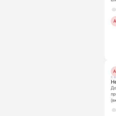
А
A
Є в
Не
До
пр
(в