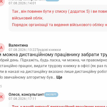
К
07.08.2026 | 14:01
Так , він повинен бути у списку ( додаток 5) і ви пов
військовий облік.
Порядок організації та ведення військового обліку 
Валентина
А
07.08.2026 | 13:22
Трудові книжки
и можна дистанційному працівнику забрати тру
брий день. Підкажіть, будь ласка, чи можна, чи правомірно
станційно працює, видати трудову книжку в офісі (як раз пл
ли в наказі на дистанційку вказано лише дистанційну робот
По звичайному алгоритму був…
5
Олеся, консультант
ЕКСПЕРТ
К
07.08.2026 | 17:11
Так, у вашій ситуації дистанційний працівник може