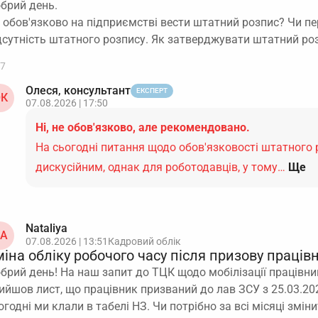
брий день.
 обов'язково на підприємстві вести штатний розпис? Чи п
дсутність штатного розпису. Як затверджувати штатний ро
7
Олеся, консультант
ЕКСПЕРТ
К
07.08.2026 | 17:50
Ні, не обов'язково, але рекомендовано.
На сьогодні питання щодо обов'язковості штатного
дискусійним, однак для роботодавців, у тому…
Ще
Nataliya
A
07.08.2026 | 13:51
Кадровий облік
іна обліку робочого часу після призову праців
брий день! На наш запит до ТЦК щодо мобілізації працівник
ийшов лист, що працівник призваний до лав ЗСУ з 25.03.202
огодні ми клали в табелі НЗ. Чи потрібно за всі місяці змін