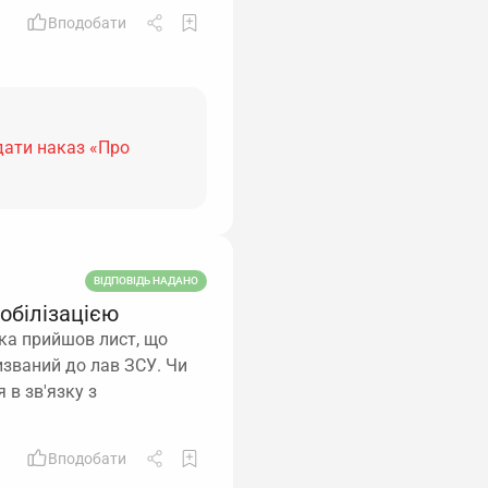
Вподобати
дати наказ «Про
ВІДПОВІДЬ НАДАНО
мобілізацією
ика прийшов лист, що
ризваний до лав ЗСУ. Чи
 в зв'язку з
Вподобати