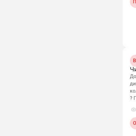
П
В
Ч
До
ди
ко
? 
О