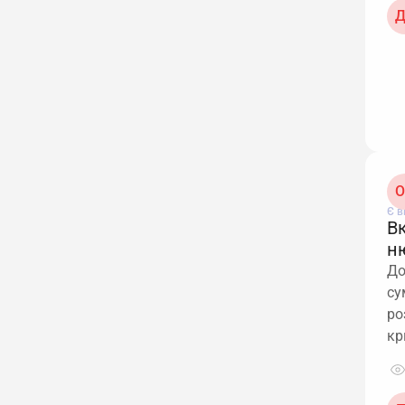
Д
О
Є в
В
н
До
су
ро
кр