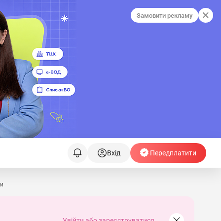
Замовити рекламу
Вхід
Передплатити
си
Увійти або зареєструватися