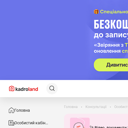
Головна
Консультації
Особист
Головна
Особистий кабінет
🚀 Відео, документи 