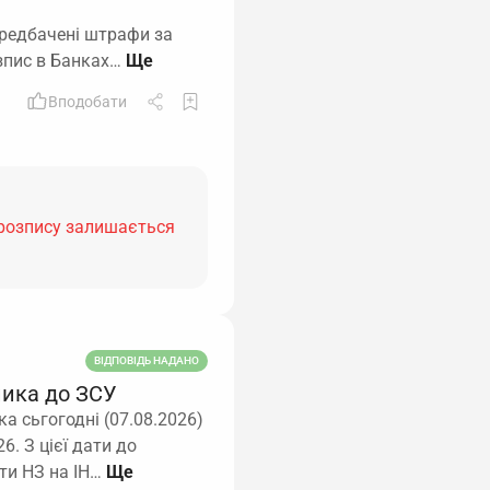
ередбачені штрафи за
зпис в Банках…
Вподобати
 розпису залишається
ВІДПОВІДЬ НАДАНО
ника до ЗСУ
а сьгогодні (07.08.2026)
6. З цієї дати до
ити НЗ на ІН…