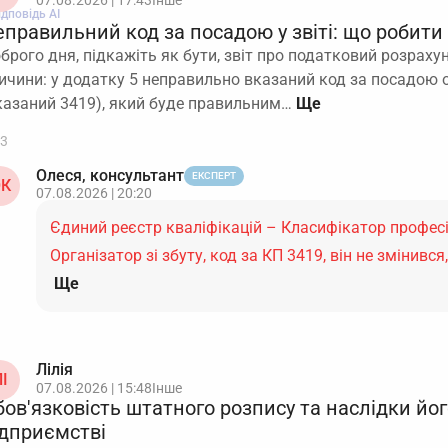
07.08.2026 | 17:43
Інше
ідповідь АІ
правильний код за посадою у звіті: що робити
брого дня, підкажіть як бути, звіт про податковий розраху
ичини: у додатку 5 неправильно вказаний код за посадою о
казаний 3419), який буде правильним…
3
Олеся, консультант
ЕКСПЕРТ
К
07.08.2026 | 20:20
Єдиний реєстр кваліфікацій – Класифікатор професі
Організатор зі збуту, код за КП 3419, він не змінивс
Ще
Лілія
І
07.08.2026 | 15:48
Інше
ов'язковість штатного розпису та наслідки йог
ідприємстві