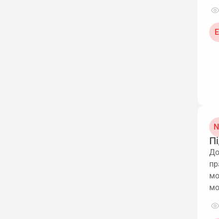
Е
N
Пі
До
пр
мо
мо