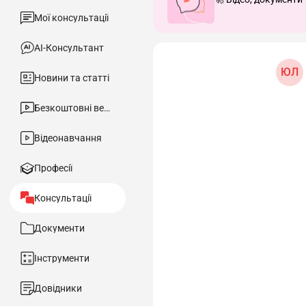
Мої консультації
АІ-Консультант
ЮЛ
Новини та статті
Безкоштовні вебінари
Відеонавчання
Професії
Консультації
Документи
Інструменти
Довідники