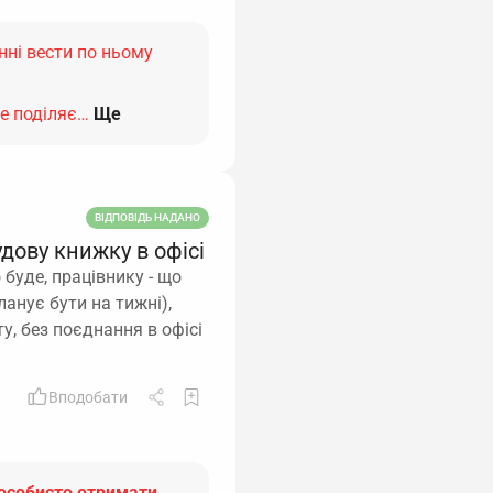
инні вести по ньому
не поділяє…
Ще
ВІДПОВІДЬ НАДАНО
дову книжку в офісі
 буде, працівнику - що
анує бути на тижні),
у, без поєднання в офісі
Вподобати
 особисто отримати