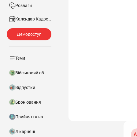
Розваги
Календар Кадровика
Теми
Військовий облік
Відпустки
Бронювання
Прийняття на роботу
Лікарняні
A