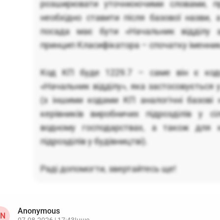
розширювати уточнюючими словами, п
необхідно ставити після базової назви, а
посада має бути «Начальник відділу а
принцип Класифікатора – спочатку іменник
Код КП буде 1229.7 – саме він є код
«Начальник відділу», яка застосовується у
(з іншими кодами КП аналогічні базові 
керівників виробничих підрозділів у сі
водному господарствах, а також для к
підрозділів у будівництві).
Раді допомогти, звертайтесь ще!
Anonymous
N