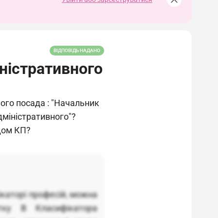
ВІДПОВІДЬ НАДАНО
іністративного
його посада : "Начальник
дміністративного"?
дом КП?
ікаторі професій, можна
тку В Класифікатора