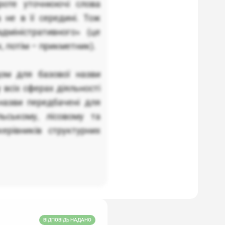
роте уточнюючі слова
 не в її середині. Тож
дміністративного» (це
, потім – прикметник).
ом для базової назви
 всіх сферах діяльності
назви передбачені для
льському, лісовому та
ерівників структурних
ВІДПОВІДЬ НАДАНО