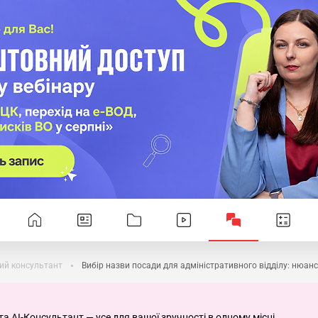
ий консультант
Вибір назви посади для адміністративного відділу: нюан
та AI-Консультант — усе для вашої зручності в одному місці