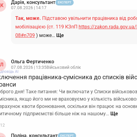
Дарія, консультант
ЕКСПЕРТ
К
07.08.2026 | 14:17
Так, може.
Підставою увільнити працівника від робо
мобілізацією (ст. 119 КЗпП
https://zakon.rada.gov.ua
08#n709
) може…
Ще
Ольга Фертиченко
Л
07.08.2026 | 13:35
Військовий облік
ідповідь АІ
ключення працівника-сумісника до списків вій
юанси
брого дня! Таке питання: Чи включати у Списки військовоз
місника, якщо його ми не враховуємо у кількість військов
зрахунок квоти бронювання, оскільки він працює на основ
итичному підприємстві більше ніж на нашому…
12
Поліна, консультант
ЕКСПЕРТ