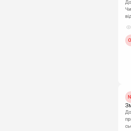
До
Чи
ві
О
N
Зм
До
пр
сь