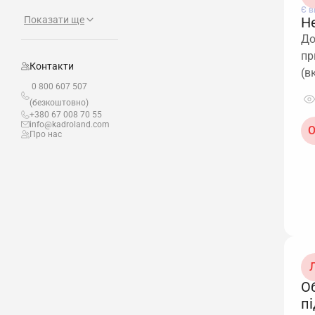
Є в
Показати ще
Не
До
пр
Контакти
(в
0 800 607 507
(безкоштовно)
+380 67 008 70 55
info@kadroland.com
О
Про нас
Л
Об
п