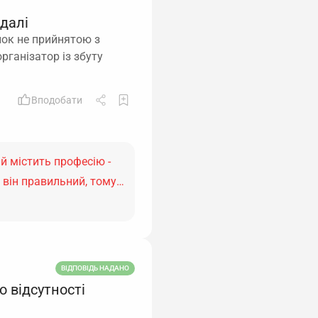
 далі
нок не прийнятою з
рганізатор із збуту
Вподобати
й містить професію -
я, він правильний, тому…
ВІДПОВІДЬ НАДАНО
о відсутності