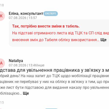
18
Еліна, консультант
ЕКСПЕРТ
К
07.08.2026 | 15:57
Так, потрібно внести зміни в табель.
На підставі отриманого листа від ТЦК та СП слід ви
внесення змін до Табеля обліку використання…
Ще
Nataliya
A
07.08.2026 | 13:46
Інше
дстава для увільнення працівника у зв'язку з 
брий день! На наш запит до ТЦК щодо мобілізації працівн
ацівник не перебуває у них на обліку в зв'язку з тим, що п
же лист бути підставою для видання наказу про увільнення
білізацією…
15