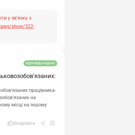
ти у зв’язку з
/laws/show/322-
ВІДПОВІДЬ НАДАНО
ськовозобов'язаних:
обов'язаних працівника-
озобов'язаних на
ному місці на іншому
Вподобати