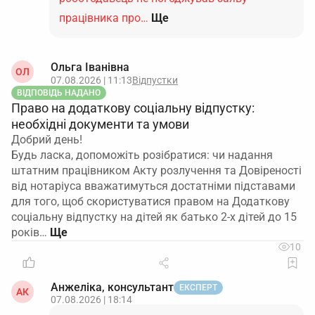
працівника про…
Ще
Ольга Іванівна
ОЛ
07.08.2026 | 11:13
Відпустки
ВІДПОВІДЬ НАДАНО
Право на додаткову соціальну відпустку:
необхідні документи та умови
Добрий день!
Будь ласка, допоможіть розібратися: чи надання
штатним працівником Акту розлучення та Довіреності
від нотаріуса вважатимуться достатніми підставами
для того, щоб скористуватися правом на Додаткову
соціальну відпустку на дітей як батько 2-х дітей до 15
років…
10
Анжеліка, консультант
ЕКСПЕРТ
АК
07.08.2026 | 18:14