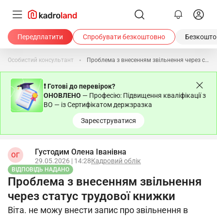
Передплатити
Спробувати безкоштовно
Безкоштов
Особистий консультант
Проблема з внесенням звільнення через статус трудової книжки
❗ Готові до перевірок?
ОНОВЛЕНО
— Професію: Підвищення кваліфікації з
ВО — із Сертифікатом держзразка
Зареєструватися
Густодим Олена Іванівна
ОГ
29.05.2026 | 14:28
Кадровий облік
ВІДПОВІДЬ НАДАНО
Проблема з внесенням звільнення
через статус трудової книжки
Віта. не можу внести запис про звільнення в