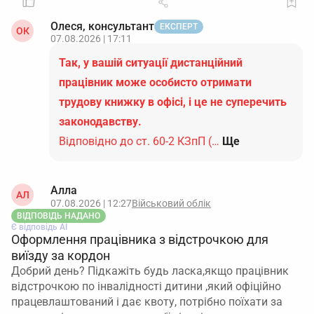
Олеся, консультант
ЕКСПЕРТ
ОК
07.08.2026 | 17:11
Так, у вашій ситуації дистанційний
працівник може особисто отримати
трудову книжку в офісі, і це не суперечить
законодавству.
Відповідно до ст. 60-2 КЗпП (…
Ще
Алла
АЛ
07.08.2026 | 12:27
Військовий облік
ВІДПОВІДЬ НАДАНО
Є відповідь АІ
Оформлення працівника з відстрочкою для
виїзду за кордон
Добрий день? Підкажіть будь ласка,якщо працівник
відстрочкою по інвалідності дитини ,який офіційно
працевлаштований і дає квоту, потрібно поїхати за