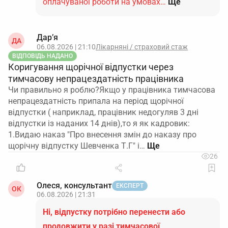
оплачуваної роботи на умовах…
Ще
Дар’я
ДА
06.08.2026 | 21:10
Лікарняні / страховий стаж
ВІДПОВІДЬ НАДАНО
Коригування щорічної відпустки через
тимчасову непрацездатність працівника
Чи правильно я роблю?Якщо у працівника тимчасова
непрацездатність припала на період щорічної
відпустки ( наприклад, працівник недогуляв 3 дні
відпустки із наданих 14 днів),то я як кадровик:
1.Видаю наказ "Про внесення змін до наказу про
щорічну відпустку Шевченка Т.Г" і…
26
Олеся, консультант
ЕКСПЕРТ
ОК
06.08.2026 | 21:31
Ні, відпустку потрібно перенести або
продовжити у разі тимчасової