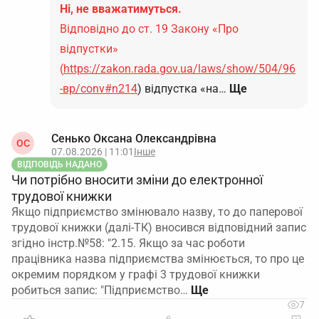
Ні, не вважатимуться.
Відповідно до ст. 19 Закону «Про
відпустки»
(
https://zakon.rada.gov.ua/laws/show/504/96
-вр/conv#n214
) відпустка «на…
Ще
Сенько Оксана Олександрівна
ОС
07.08.2026 | 11:01
Інше
ВІДПОВІДЬ НАДАНО
Чи потрібно вносити зміни до електронної
трудової книжки
Якщо підприємство змінювало назву, то до паперової
трудової книжки (далі-ТК) вносився відповідний запис
згідно інстр.№58: "2.15. Якщо за час роботи
працівника назва підприємства змінюється, то про це
окремим порядком у графі 3 трудової книжки
робиться запис: "Підприємство…
7