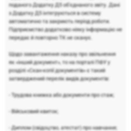
поданого Додатку Д5 об'єднаного звіту. Дані
з Додатку Д5 інтегруються в систему
автоматично та закриють період роботи.
Підприємство додатково ніяку інформацію не
передає й повторно ТК не сканує.
Щодо завантаження наказу про звільнення
як «інший документ», то на порталі ПФУ у
розділі «Скан-копії документів» є такий
затверджений перелік видів документів:
- Трудова книжка або документи про стаж;
- Військовий квиток;
- Диплом (свідоцтво, атестат) про навчання;