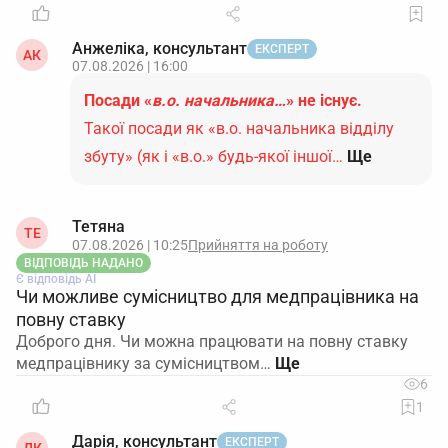
Анжеліка, консультант
ЕКСПЕРТ
АК
07.08.2026 | 16:00
Посади «
в.о. начальника…
» не існує.
Такої посади як «в.о. начальника відділу
збуту» (як і «в.о.» будь-якої іншої…
Ще
Тетяна
ТЕ
07.08.2026 | 10:25
Прийняття на роботу
ВІДПОВІДЬ НАДАНО
Є відповідь АІ
Чи можливе сумісництво для медпрацівника на
повну ставку
Доброго дня. Чи можна працювати на повну ставку
медпрацівнику за сумісництвом…
6
1
Дарія, консультант
ЕКСПЕРТ