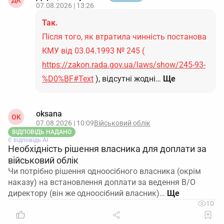
ДК
07.08.2026 | 13:26
Так.
Після того, як втратила чинність постанова
КМУ від 03.04.1993 № 245 (
https://zakon.rada.gov.ua/laws/show/245-93-
%D0%BF#Text
), відсутні жодні…
Ще
oksana
OK
07.08.2026 | 10:09
Військовий облік
ВІДПОВІДЬ НАДАНО
Є відповідь АІ
Необхідність рішення власника для доплати за
військовий облік
Чи потрібно рішення одноосібного власника (окрім
наказу) на встановлення доплати за ведення В/О
директору (він же одноосібний власник)…
10