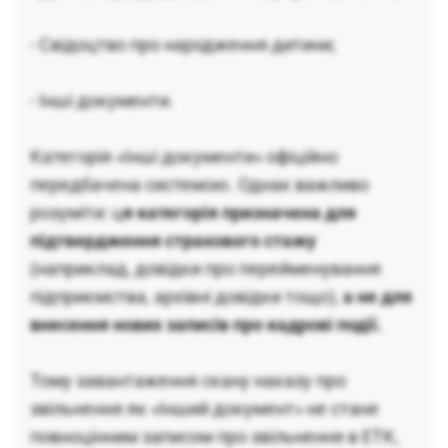
- Свідоцтво про народження дитини;
- Інші документи.
Категорія «Інші документи» офіційно
передбачена системою. Однак важливо
розуміти: ц
я категорія призначена для
підтвердження страхового стажу
(наприклад, довідки про перейменування
підприємства, архівні довідки тощо),
а не для
внесення нових записів про кадрові події.
Тому завантаження скану наказу про
звільнення як «Інший документ» не стане
повноцінним записом про звільнення в ЕТК,