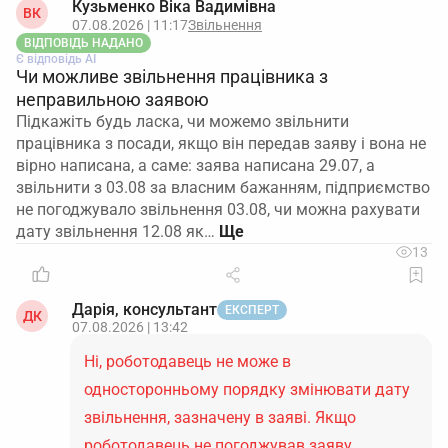
Кузьменко Віка Вадимівна
ВК
07.08.2026 | 11:17
Звільнення
ВІДПОВІДЬ НАДАНО
Є відповідь АІ
Чи можливе звільнення працівника з
неправильною заявою
Підкажіть будь ласка, чи можемо звільнити
працівника з посади, якщо він передав заяву і вона не
вірно написана, а саме: заява написана 29.07, а
звільнити з 03.08 за власним бажанням, підприємство
не погоджувало звільнення 03.08, чи можна рахувати
дату звільнення 12.08 як…
13
Дарія, консультант
ЕКСПЕРТ
ДК
07.08.2026 | 13:42
Ні, роботодавець не може в
односторонньому порядку змінювати дату
звільнення, зазначену в заяві. Якщо
роботодавець не погоджував заяву