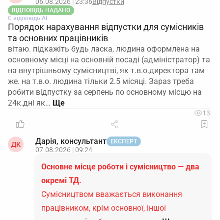
06.08.2026 | 23:36
Відпустки
ВІДПОВІДЬ НАДАНО
Є відповідь АІ
Порядок нарахування відпустки для сумісників
та основних працівників
вітаю. підкажіть будь ласка, людина оформлена на
основному місці на основній посаді (адміністратор) та
на внутрішньому сумісництві, як т.в.о.директора там
же. на т.в.о. людина тільки 2.5 місяці. Зараз треба
робити відпустку за серпень по основному місцю на
24к.дні як…
13
Дарія, консультант
ЕКСПЕРТ
ДК
07.08.2026 | 09:24
Основне місце роботи і сумісництво — два
окремі ТД.
Сумісництвом вважається виконання
працівником, крім основної, іншої