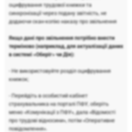
оцифрування трудової книжки та
синхронізації через подану звітність, не
додаючи скан-копію наказу про звільнення
Якщо дані про звільнення потрібно внести
терміново (наприклад, для актуалізації даних
в системі «Оберіг» чи Дія):
- Не використовуйте розділ оцифрування
книжок;
- Перейдіть в особистий кабінет
страхувальника на порталі ПФУ, оберіть
меню «Комунікації з ПФУ», дала «Відомості
про трудові відносини», потім «Оперативне
повідомлення».