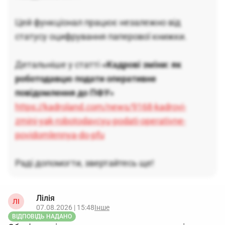
Цей функціонал працює незалежно від
статусу оцифрування паперової книжки.
Детальніше у статті
«Кадрові зміни: як
роботодавцю подати оперативне
повідомлення до ПФУ»
https://kadroland.com/news/9168-kadrovi-
zmini-yak-robotodavcyu-podati-operativne-
povidomlennya-do-pfu
Раді допомогти, звертайтесь ще!
Лілія
ЛІ
07.08.2026 | 15:48
Інше
ВІДПОВІДЬ НАДАНО