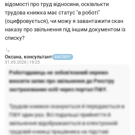
відомості про труд відносини, осківлькти
трудова книжка має статус "в роботі"
(оцифровується), чи можу я завантажити скан
наказу про звільнення під іншим документом із
списку?
Оксана, консультант
ЕКСПЕРТ
31.05.2026 | 19:25
Роботодавець не зобов'язаний окремо
вносити запис про звільнення до Реєстру
застрахованих осіб через портал ПФУ.
Трудові книжки скануються й передаються в
ПФУ один раз. Всі подальші прийняття й
звільнення відображаються в електронній
трудовій книжці працівника на підставі