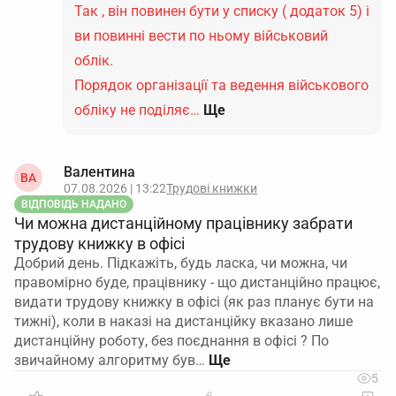
Так , він повинен бути у списку ( додаток 5) і
ви повинні вести по ньому військовий
облік.
Порядок організації та ведення військового
обліку не поділяє…
Ще
Валентина
ВА
07.08.2026 | 13:22
Трудові книжки
ВІДПОВІДЬ НАДАНО
Чи можна дистанційному працівнику забрати
трудову книжку в офісі
Добрий день. Підкажіть, будь ласка, чи можна, чи
правомірно буде, працівнику - що дистанційно працює,
видати трудову книжку в офісі (як раз планує бути на
тижні), коли в наказі на дистанційку вказано лише
дистанційну роботу, без поєднання в офісі ? По
звичайному алгоритму був…
5