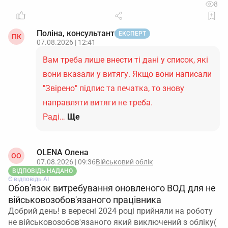
8
Поліна, консультант
ЕКСПЕРТ
ПК
07.08.2026 | 12:41
Вам треба лише внести ті дані у список, які
вони вказали у витягу. Якщо вони написали
"Звірено" підпис та печатка, то знову
направляти витяги не треба.
Раді…
Ще
OLENA Олена
ОO
07.08.2026 | 09:36
Військовий облік
ВІДПОВІДЬ НАДАНО
Є відповідь АІ
Обов'язок витребування оновленого ВОД для не
військовозобов'язаного працівника
Добрий день! в вересні 2024 році прийняли на роботу
не військовозобов'язаного який виключений з обліку(