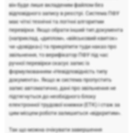
він буде лише вкладеним файлом без
відповідного запису в реєстрі. Система ПФУ
має чіткі технічні та логічні алгоритми
перевірки. Якщо обрати інший тип документа
(наприклад, «диплом», «військовий квиток»
чи «довідка») та прикріпити туди наказ про
звільнення, то верифікатор ПФУ під час
ручної перевірки скасує запис із
формулюванням «Невідповідність типу
документа». Якщо ж система пропустить
запис автоматично, дані про звільнення не
підтягнуться до необхідного блоку
електронної трудової книжки (ЕТК) і стаж за
цим місцем роботи залишиться «відкритим».
Так що можна очікувати завершення