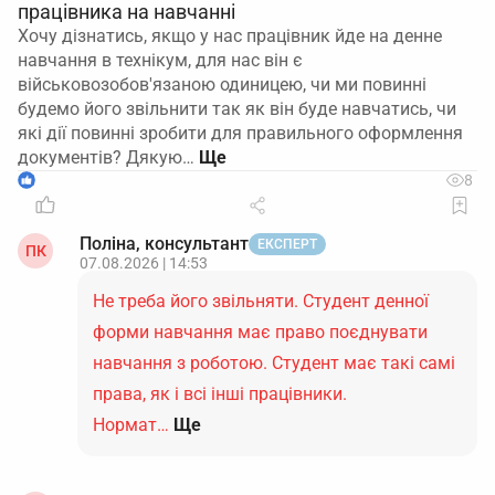
працівника на навчанні
Хочу дізнатись, якщо у нас працівник йде на денне
навчання в технікум, для нас він є
військовозобов'язаною одиницею, чи ми повинні
будемо його звільнити так як він буде навчатись, чи
які дії повинні зробити для правильного оформлення
документів? Дякую…
1
8
Поліна, консультант
ЕКСПЕРТ
ПК
07.08.2026 | 14:53
Не треба його звільняти. Студент денної
форми навчання має право поєднувати
навчання з роботою. Студент має такі самі
права, як і всі інші працівники.
Нормат…
Ще