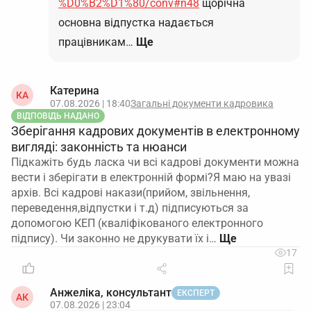
%D0%B2%D1%80/conv#n48
щорічна
основна відпустка надається
працівникам…
Ще
Катерина
КА
07.08.2026 | 18:40
Загальні документи кадровика
ВІДПОВІДЬ НАДАНО
Зберігання кадрових документів в електронному
вигляді: законність та нюанси
Підкажіть будь ласка чи всі кадрові документи можна
вести і зберігати в електронній формі?Я маю на увазі
архів. Всі кадрові накази(прийом, звільнення,
переведення,відпустки і т.д) підписуються за
допомогою КЕП (кваліфікованого електронного
підпису). Чи законно не друкувати їх і…
17
Анжеліка, консультант
ЕКСПЕРТ
АК
07.08.2026 | 23:04