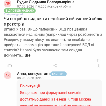
Рудик Людмила Володимирівна
ЛР
07.08.2026 | 16:20
Військовий облік
ВІДПОВІДЬ НАДАНО
Є відповідь АІ
Чи потрібно видаляти недійсний військовий облік
з реєстрів
Вітаю! У разі, якщо паперовий ВОД працівника
вважається недійсним (наприклад через розбіжність з
Резерв+, у якому відсутнє звання), чи необхідно
прибрати інформацію про такий паперовий ВОД зі
списків? Наразі було зазначено там обидва
докумета…
5
Анна, консультант
ЕКСПЕРТ
АК
08.08.2026 | 09:00
По ситуації.
Якщо вам при формуванні списків
достатньо даних з Резерв +, тоді можна
взагалі не вказувати дані по паперовому