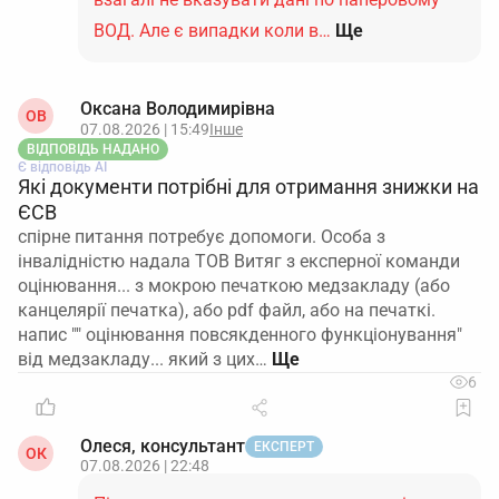
ВОД. Але є випадки коли в…
Ще
Оксана Володимирівна
ОВ
07.08.2026 | 15:49
Інше
ВІДПОВІДЬ НАДАНО
Є відповідь АІ
Які документи потрібні для отримання знижки на
ЄСВ
спірне питання потребує допомоги. Особа з
інвалідністю надала ТОВ Витяг з експерної команди
оцінювання... з мокрою печаткою медзакладу (або
канцелярії печатка), або pdf файл, або на печаткі.
напис "" оцінювання повсякденного функціонування"
від медзакладу... який з цих…
6
Олеся, консультант
ЕКСПЕРТ
ОК
07.08.2026 | 22:48