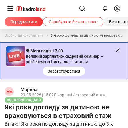
Передплатити
Спробувати безкоштовно
Безкоштов
Особистий консультант
Які роки догляду за дитиною не враховуються в страховий стаж
🎥 Мега подія 17.08
Великий зарплатно-кадровий семінар
—
розберемо всі актуальні питання
Зареєструватися
Марина
МА
29.05.2026 | 15:02
Лікарняні / страховий стаж
ВІДПОВІДЬ НАДАНО
Які роки догляду за дитиною не
враховуються в страховий стаж
Вітаю! Які роки по догляду за дитиною до 3-х