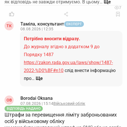
як відповідь не завжди отримуємо. В цьому…
7
Таміла, консультант
ЕКСПЕРТ
ТК
08.08.2026 | 12:35
Потрібно вносити відразу.
До журналу згідно з додатком 9 до
Порядку 1487
https://zakon.rada.gov.ua/laws/show/1487-
2022-%D0%BF#n10
слід внести інформацію
про…
Ще
Borodai Oksana
OB
07.08.2026 | 15:14
Військовий облік
ВІДПОВІДЬ НАДАНО
Штрафи за перевищення ліміту заброньованих
осіб у військовому обліку