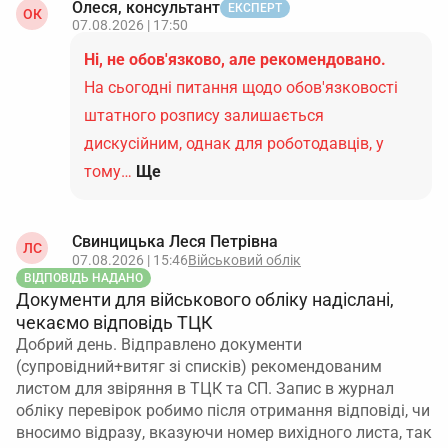
Олеся, консультант
ЕКСПЕРТ
ОК
07.08.2026 | 17:50
Ні, не обов'язково, але рекомендовано.
На сьогодні питання щодо обов'язковості
штатного розпису залишається
дискусійним, однак для роботодавців, у
тому…
Ще
Свинцицька Леся Петрівна
ЛС
07.08.2026 | 15:46
Військовий облік
ВІДПОВІДЬ НАДАНО
Документи для військового обліку надіслані,
чекаємо відповідь ТЦК
Добрий день. Відправлено документи
(супровідний+витяг зі списків) рекомендованим
листом для звіряння в ТЦК та СП. Запис в журнал
обліку перевірок робимо після отримання відповіді, чи
вносимо відразу, вказуючи номер вихідного листа, так