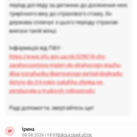
період догляду за дитиною до досянення нею
трирічного віку до страхового стажу, бо
держава сплачує з цього періоду страхові
внески такій жінці.
Інформація від ПФУ -
https://www.pfu.gov.ua/ck/329018-chy-
zarahovuyetsya-materi-do-strahovogo-stazhu-
dlya-rozrahunku-likarnyanogo-period-doglyadu-
dytyny-do-3-h-rokiv-yakshho-zhinka-ne-
perebuvala-u-trudovyh-vidnosynah/
Раді допомогти, звертайтесь ще!
Ірина
ІР
08.08.2026 | 18:03
Військовий облік