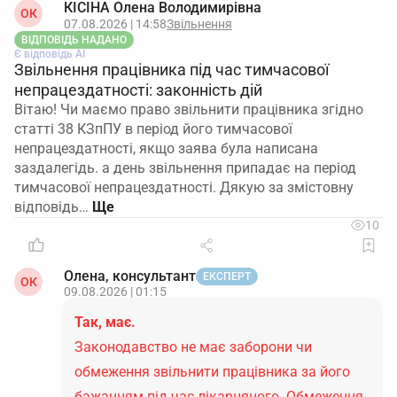
КІСІНА Олена Володимирівна
ОК
07.08.2026 | 14:58
Звільнення
ВІДПОВІДЬ НАДАНО
Є відповідь АІ
Звільнення працівника під час тимчасової
непрацездатності: законність дій
Вітаю! Чи маємо право звільнити працівника згідно
статті 38 КЗпПУ в період його тимчасової
непрацездатності, якщо заява була написана
заздалегідь. а день звільнення припадає на період
тимчасової непрацездатності. Дякую за змістовну
відповідь…
10
Олена, консультант
ЕКСПЕРТ
ОК
09.08.2026 | 01:15
Так, має.
Законодавство не має заборони чи
обмеження звільнити працівника за його
бажанням під час лікарняного. Обмеження