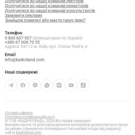
Долучитися до нашої команди лекторів
Долучитися до нашої команди редакторів
Долучитися до нашої команди консультантів
Замовити рекламу
Знайшли помилку або маєте гарну ідею?
Телефон
0 800 607 507
(безкоштовно по Україні)
+380 67 008 70 55
Адреса: 04112 м. Київ, вул. Олени Теліги, 4
Email
info@kadroland.com
Наші соцмережі
Договір-оферта
Політика конфіденційності
© ТОВ «КАДРОЛЕНД», 2026 Всі права захищені
Використання та розповсюдження матеріалів дозволяється лише
за умови отримання попередньої письмової згоди від редакції
сайту
kadroland.com