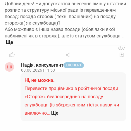
Добрий день! Чи допускаєтся внесення змін у штатний
розпис та структуру міської ради із переведенням
посад: посада сторож ( техн. працівник) на посаду
сторожа( як службовця)?
Або можливо є інша назва посади (обов'язки якої
наближені як в сторожа), але із статусом службовця…
7
Надія, консультант
ЕКСПЕРТ
НК
08.08.2026 | 11:53
Ні, не можна.
Перевести працівника з робітничої посади
«Сторож» безпосередньо на посаду
службовця (із збереженням тієї ж назви чи
виключно…
Ще