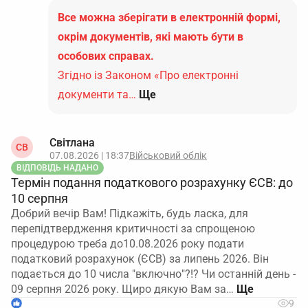
Все можна зберігати в електронній формі,
окрім документів, які мають бути в
особових справах.
Згідно із Законом «Про електронні
документи та…
Ще
Світлана
СВ
07.08.2026 | 18:37
Військовий облік
ВІДПОВІДЬ НАДАНО
Термін подання податкового розрахунку ЄСВ: до
10 серпня
Добрий вечір Вам! Підкажіть, будь ласка, для
перепідтвердження критичності за спрощеною
процедурою треба до10.08.2026 року подати
податковий розрахунок (ЄСВ) за липень 2026. Він
подається до 10 числа "включно"?!? Чи останній день -
09 серпня 2026 року. Щиро дякую Вам за…
1
9