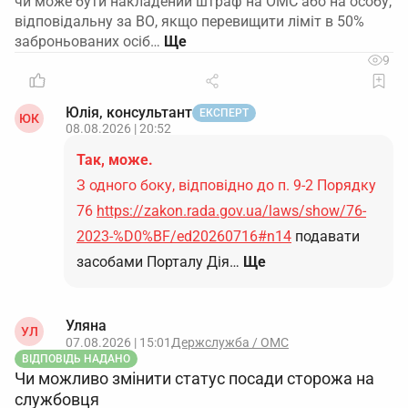
чи може бути накладений штраф на ОМС або на особу,
відповідальну за ВО, якщо перевищити ліміт в 50%
заброньованих осіб…
9
Юлія, консультант
ЕКСПЕРТ
ЮК
08.08.2026 | 20:52
Так, може.
З одного боку, відповідно до п. 9-2 Порядку
76
https://zakon.rada.gov.ua/laws/show/76-
2023-%D0%BF/ed20260716#n14
подавати
засобами Порталу Дія…
Ще
Уляна
УЛ
07.08.2026 | 15:01
Держслужба / ОМС
ВІДПОВІДЬ НАДАНО
Чи можливо змінити статус посади сторожа на
службовця