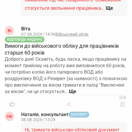
стосується звільнення працівника…
Ще
Віта
ВІ
07.08.2026 | 14:36
Військовий облік
ВІДПОВІДЬ НАДАНО
Вимоги до військового обліку для працівників
старше 60 років
Доброго дня! Скажіть, будь ласка, якщо працівнику на
момент прийому на роботу вже виповнилося 60 років,
чи потрібно копію його паперового ВОД або
роздруківку ВОД з Резерв+ (за наявності) з позначкою
про виключення за віком тримати в папці "Виключені
за віком", чи це стосується…
6
Наталія, консультант
ЕКСПЕРТ
НК
08.08.2026 | 13:29
Ні, тримати військово-обліковий документ