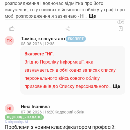
розпорядження і водночас відмітка про його
вилучення, то у списках військового обліку у графі про
моб. розпорядження я зазначаю - НІ…
5
Таміла, консультант
ЕКСПЕРТ
ТК
08.08.2026 | 12:38
Вказуєте "Ні".
Згідно Переліку інформації, яка
зазначається в облікових записах списку
персонального військового обліку
призовників до Списку персонального…
Ще
Ніна Іванівна
НІ
07.08.2026 | 16:20
Кадровий облік
ВІДПОВІДЬ НАДАНО
Є відповідь АІ
Проблеми з новим класифікатором професій: