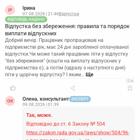
Ірина
ІР
07.08.2026 | 21:46
Відпустки
ВІДПОВІДЬ НАДАНО
Відпустка без збереження: правила та порядок
виплати відпускних
Добрий вечір. Працівник пропрацював на
підприємстві рік, має 24 дні заробленої оплачуваної
відпустки.Чи може такий працівник піти у відпустку
"без збереження" (кошти на виплату відпускних у
підприємства є), а потім (одразу з наступного дня)
піти у щорічну відпустку? І яким…
6
Олена, консультант
ЕКСПЕРТ
ОК
09.08.2026 | 01:39
Так, може.
Відповідно до ст. 6 Закону № 504
https://zakon.rada.gov.ua/laws/show/504/96-