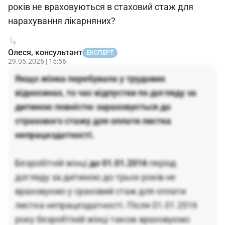
років не враховуються в стаховий стаж для
нарахування лікарняних?
Олеся, консультант
ЕКСПЕРТ
29.05.2026 | 15:56
Якщо жінка перебувала у трудових
відносинах, то час відпустки по догляду за
дитиною повністю зараховується до
страхового стажу для оплати листка
непрацездатності.
Безробітній жінці
до 01.01.2016
період
догляду за дитиною до трьох років не
враховуємо у сраховий стаж для оплати
листка непрацездатності. Після 01.01.2016
року безробтіній жінці також враховуємо