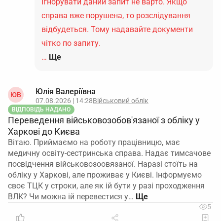
Ігнорувати даний запит не варто. Якщо
справа вже порушена, то розслідування
відбудеться. Тому надавайте документи
чітко по запиту.
…
Ще
Юлія Валеріївна
ЮВ
07.08.2026 | 14:28
Військовий облік
ВІДПОВІДЬ НАДАНО
Переведення військовозобов'язаної з обліку у
Харкові до Києва
Вітаю. Приймаємо на роботу працівницю, має
медичну освіту-сестринська справа. Надає тимсачове
посвідчення військовозоовязаної. Наразі стоїть на
обліку у Харкові, але проживає у Києві. Інформуємо
своє ТЦК у строки, але як ій бути у разі проходження
ВЛК? Чи можна ій перевестися у…
5