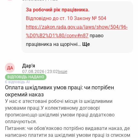
За робочий рік працівника.
Відповідно до ст. 10 Закону № 504
https://zakon.rada.gov.ua/laws/show/504/96-
%D0%B2%D1%80/conv#n87
право
працівника на щорічні…
Ще
Дар’я
ДА
07.08.2026 | 23:02
Інше
ВІДПОВІДЬ НАДАНО
Є відповідь АІ
Оплата шкідливих умов праці: чи потрібен
окремий наказ
У нас є атестовані робочі місця із шкідливими
умовами праці.У колективному договорі
прописано,що шкідливі умови праці додатково
оплачуються.
Питання: чи обов'язково потрібно видавати наказ, де
написано платити за шкідливі умови праці із списком