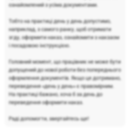
ознайомлений з усіма документами.
Тобто на практиці день у день допустимо,
наприклад, з самого ранку, щоб отримати
згду, оформити наказ, ознайомити з накзаом
і посадовою інструкцією.
Головний момент, що працівник не може бути
допущений до нової роботи без попереднього
оформлення документів. Якщо це дотримано,
переведення «день у день» є правомірним.
На практиці бажано, хоча б за день до
переведення оформити наказ.
Раді допомогти, звертайтесь ще!