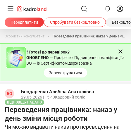
Передплатити
Спробувати безкоштовно
Безкоштов
Особистий консультант
Переведення працівника: наказ у день зміни місця роботи
❗ Готові до перевірок?
ОНОВЛЕНО
— Професію: Підвищення кваліфікації з
ВО — із Сертифікатом держзразка
Зареєструватися
Бондаренко Альбіна Анатоліївна
БО
29.05.2026 | 15:40
Кадровий облік
ВІДПОВІДЬ НАДАНО
Переведення працівника: наказ у
день зміни місця роботи
Чи можно видавати наказ про переведення на