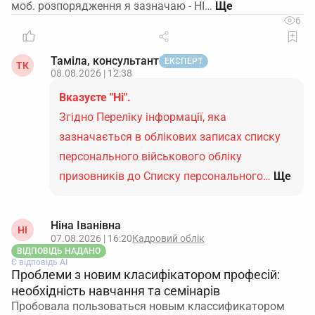
моб. розпорядження я зазначаю - НІ…
6
Таміла, консультант
ЕКСПЕРТ
ТК
08.08.2026 | 12:38
Вказуєте "Ні".
Згідно Переліку інформації, яка
зазначається в облікових записах списку
персонального військового обліку
призовників до Списку персонального…
Ще
Ніна Іванівна
НІ
07.08.2026 | 16:20
Кадровий облік
ВІДПОВІДЬ НАДАНО
Є відповідь АІ
Проблеми з новим класифікатором професій:
необхідність навчання та семінарів
Пробовала пользоваться новым классификатором