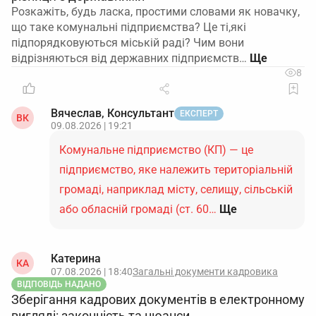
Розкажіть, будь ласка, простими словами як новачку,
що таке комунальні підприємства? Це ті,які
підпорядковуються міській раді? Чим вони
відрізняються від державних підприємств…
8
Вячеслав, Консультант
ЕКСПЕРТ
ВК
09.08.2026 | 19:21
Комунальне підприємство (КП) — це
підприємство, яке належить територіальній
громаді, наприклад місту, селищу, сільській
або обласній громаді (ст. 60…
Ще
Катерина
КА
07.08.2026 | 18:40
Загальні документи кадровика
ВІДПОВІДЬ НАДАНО
Зберігання кадрових документів в електронному
вигляді: законність та нюанси