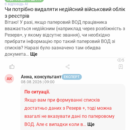
Є відповідь АІ
Чи потрібно видаляти недійсний військовий облік
з реєстрів
Вітаю! У разі, якщо паперовий ВОД працівника
вважається недійсним (наприклад через розбіжність з
Резерв+, у якому відсутнє звання), чи необхідно
прибрати інформацію про такий паперовий ВОД зі
списків? Наразі було зазначено там обидва
докумета…
5
Анна, консультант
ЕКСПЕРТ
АК
08.08.2026 | 09:00
По ситуації.
Якщо вам при формуванні списків
достатньо даних з Резерв +, тоді можна
взагалі не вказувати дані по паперовому
ВОД. Але є випадки коли в…
Ще