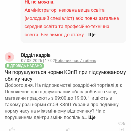
Ні, не можна.
Адміністратор: неповна вища освіта
(молодший спеціаліст) або повна загальна
середня освіта та професійно-технічна
освіта. Без вимог до стажу…
Ще
Відділ кадрів
ВІ
07.08.2026 | 17:02
Робочий час / табель
ВІДПОВІДЬ НАДАНО
Чи порушуються норми КЗпП при підсумованому
обліку часу
Доброго дня. На підприємстві роздрібної торгівлі діє
Положення про підсумований облік робочого часу,
магазини працюють з 09:00 до 19:00. Чи діють в
такому разі норми ст.59 КЗпП України про подвійну
норму часу на міжзмінному відпочинку? Чи є
порушенням дві-три зміни поспіль з…
6