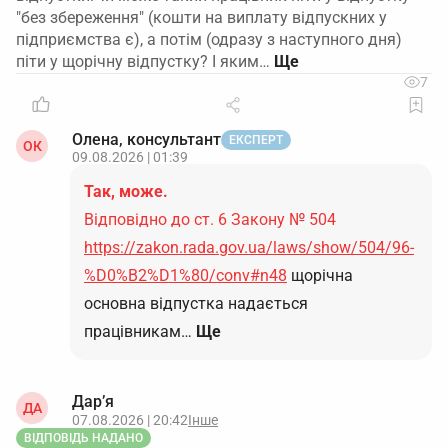
"без збереження" (кошти на виплату відпускних у
підприємства є), а потім (одразу з наступного дня)
піти у щорічну відпустку? І яким…
7
Олена, консультант
ЕКСПЕРТ
ОК
09.08.2026 | 01:39
Так, може.
Відповідно до ст. 6 Закону № 504
https://zakon.rada.gov.ua/laws/show/504/96-
%D0%B2%D1%80/conv#n48
щорічна
основна відпустка надається
працівникам…
Ще
Дар’я
ДА
07.08.2026 | 20:42
Інше
ВІДПОВІДЬ НАДАНО