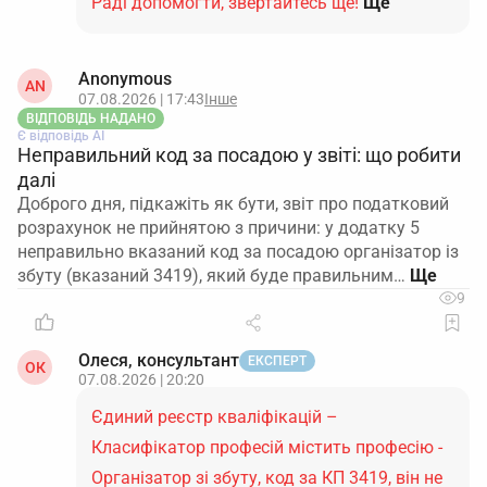
Раді допомогти, звертайтесь ще!
Ще
Anonymous
AN
07.08.2026 | 17:43
Інше
ВІДПОВІДЬ НАДАНО
Є відповідь АІ
Неправильний код за посадою у звіті: що робити
далі
Доброго дня, підкажіть як бути, звіт про податковий
розрахунок не прийнятою з причини: у додатку 5
неправильно вказаний код за посадою організатор із
збуту (вказаний 3419), який буде правильним…
9
Олеся, консультант
ЕКСПЕРТ
ОК
07.08.2026 | 20:20
Єдиний реєстр кваліфікацій –
Класифікатор професій містить професію -
Організатор зі збуту, код за КП 3419, він не