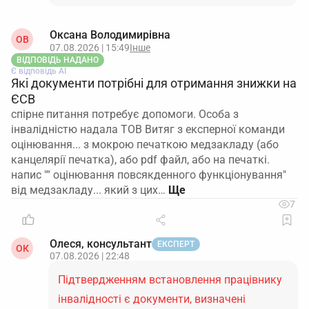
Оксана Володимирівна
ОВ
07.08.2026 | 15:49
Інше
ВІДПОВІДЬ НАДАНО
Є відповідь АІ
Які документи потрібні для отримання знижки на
ЄСВ
спірне питання потребує допомоги. Особа з
інвалідністю надала ТОВ Витяг з експерної команди
оцінювання... з мокрою печаткою медзакладу (або
канцелярії печатка), або pdf файл, або на печаткі.
напис "" оцінювання повсякденного функціонування"
від медзакладу... який з цих…
7
Олеся, консультант
ЕКСПЕРТ
ОК
07.08.2026 | 22:48
Підтвердженням встановлення працівнику
інвалідності є документи, визначені