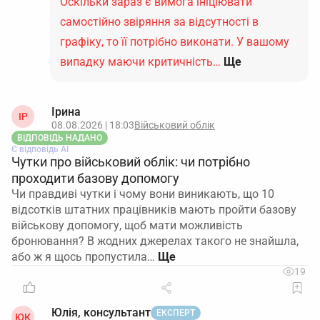
Оскільки зараз є вимога ініціювати
самостійно звіряння за відсутності в
графіку, то її потрібно виконати. У вашому
випадку маючи критичність…
Ще
Ірина
ІР
08.08.2026 | 18:03
Військовий облік
ВІДПОВІДЬ НАДАНО
Є відповідь АІ
Чутки про військовий облік: чи потрібно
проходити базову допомогу
Чи правдиві чутки і чому вони виникають, що 10
відсотків штатних працівників мають пройти базову
військову допомогу, щоб мати можливість
бронювання? В жодних джерелах такого не знайшла,
або ж я щось пропустила…
19
Юлія, консультант
ЕКСПЕРТ
ЮК