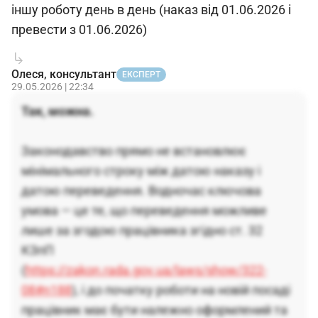
іншу роботу день в день (наказ від 01.06.2026 і
превести з 01.06.2026)
Олеся, консультант
ЕКСПЕРТ
29.05.2026 | 22:34
Так, можна.
Законодавство прямо не встановлює
мінімального строку між датою наказу і
датою переведення. Водночас ключова
умова — це те, що переведення можливе
лише за згодою працівника згідно ст. 32
КЗпП
(
https://zakon.rada.gov.ua/laws/show/322-
08#n188
), і до початку роботи на новій посаді
працівник має бути належно оформлений та