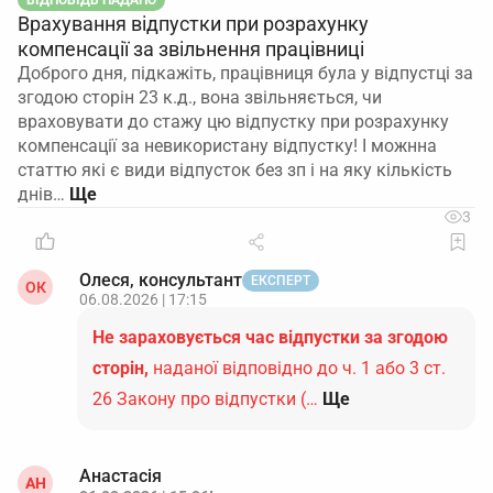
ВІДПОВІДЬ НАДАНО
Врахування відпустки при розрахунку
компенсації за звільнення працівниці
Доброго дня, підкажіть, працівниця була у відпустці за
згодою сторін 23 к.д., вона звільняється, чи
враховувати до стажу цю відпустку при розрахунку
компенсації за невикористану відпустку! І можнна
статтю які є види відпусток без зп і на яку кількість
днів…
3
Олеся, консультант
ЕКСПЕРТ
ОК
06.08.2026 | 17:15
Не зараховується час відпустки за згодою
сторін,
наданої відповідно до ч. 1 або 3 ст.
26 Закону про відпустки (…
Ще
Анастасія
АН