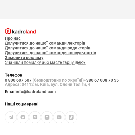
Про нас
Долучитися до нашої команди лекторів
Долучитися до нашої команди редакторів
Долучитися до нашої команди консультантів
Замовити рекламу
Знайшли помилку або маєте гарну ідею?
Телефон
0 800 607 507
(безкоштовно по Україні)
+380 67 008 70 55
Адреса: 04112 м. Київ, вул. Олени Теліги, 4
Email
info@kadroland.com
Наші соцмережі