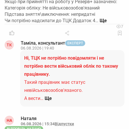
Якщо при прийнятті на роботу у Резерв+ зазначено:
Категорія обліку: Не військовозобов'язаний
Підстава зняття\виключення: непридатні
Чи потрібно надсилати до ТЦК Додаток 4…
7
Таміла, консультант
ЕКСПЕРТ
ТК
06.08.2026 | 19:40
Ні, ТЦК не потрібно повідомляти і не
потрібно вести військовий облік по такому
працівнику.
Такий працівник має статус
невійськовозобов'язаного.
А вести…
Ще
Наталя
НА
06.08.2026 | 15:34
Відпустки