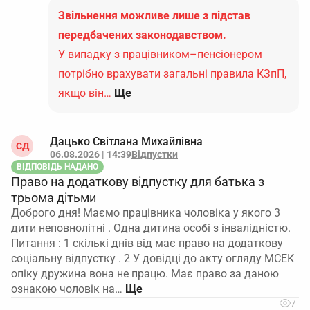
Звільнення можливе лише з підстав
передбачених законодавством.
У випадку з працівником–пенсіонером
потрібно врахувати загальні правила КЗпП,
якщо він…
Ще
Дацько Світлана Михайлівна
СД
06.08.2026 | 14:39
Відпустки
ВІДПОВІДЬ НАДАНО
Право на додаткову відпустку для батька з
трьома дітьми
Доброго дня! Маємо працівника чоловіка у якого 3
дити неповнолітні . Одна дитина особі з інвалідністю.
Питання : 1 скількі днів від має право на додаткову
соціальну відпустку . 2 У довідці до акту огляду МСЕК
опіку дружина вона не працю. Має право за даною
ознакою чоловік на…
7