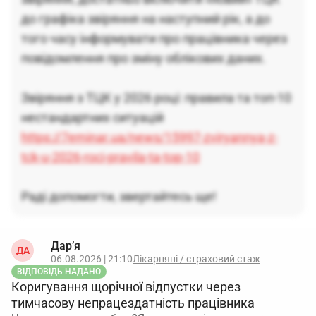
до графіка звіряння на наступний рік, а до
того часу інформувати про працівника через
повідомлення про зміну облікових даних.
Звіряння з ТЦК у 2026 році: правила та топ-10
нестандартних ситуацій
https://7eminar.ua/news/15997-zviryannya-z-
tck-u-2026-roci-pravila-ta-top-10
Раді допомогти, звертайтесь ще!
Дар’я
ДА
06.08.2026 | 21:10
Лікарняні / страховий стаж
ВІДПОВІДЬ НАДАНО
Коригування щорічної відпустки через
тимчасову непрацездатність працівника