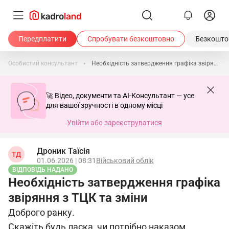
Передплатити
Спробувати безкоштовно
Безкоштов
Особистий консультант
Необхідність затвердження графіка звіряння з ТЦК та зміни
🚀 Відео, документи та AI-Консультант — усе
для вашої зручності в одному місці
Увійти або зареєструватися
Дроник Таїсія
ТД
01.06.2026 | 08:31
Військовий облік
ВІДПОВІДЬ НАДАНО
Необхідність затвердження графіка
звіряння з ТЦК та зміни
Доброго ранку.
Скажіть будь ласка, чи потрібно наказом