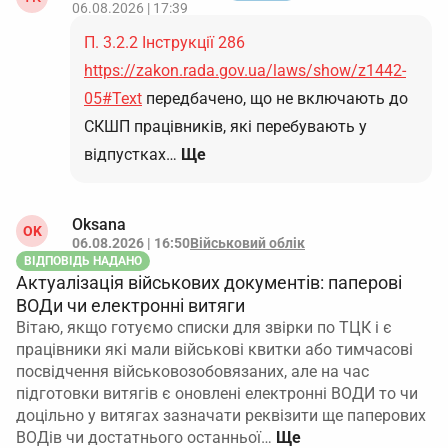
06.08.2026 | 17:39
П. 3.2.2 Інструкції 286
https://zakon.rada.gov.ua/laws/show/z1442-
05#Text
передбачено, що не включають до
СКШП працівників, які перебувають у
відпустках…
Ще
Oksana
OK
06.08.2026 | 16:50
Військовий облік
ВІДПОВІДЬ НАДАНО
Актуалізація військових документів: паперові
ВОДи чи електронні витяги
Вітаю, якщо готуємо списки для звірки по ТЦК і є
працівники які мали військові квитки або тимчасові
посвідчення військовозобовязаних, але на час
підготовки витягів є оновлені електронні ВОДИ то чи
доцільно у витягах зазначати реквізити ще паперових
ВОДів чи достатнього останньої…