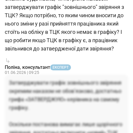
затверджувати графік "зовнішнього" звіряння з
ТЦК? Якщо потрібно, то яким чином вносити до
нього зміни у разі прийняття працівника який
стоїть на обліку в ТЦК якого немає в графіку? І
що робити якщо ТЦК в графіку є, а працівник
звільнився до затвердженої дати звіряння?
Поліна, консультант
ЕКСПЕРТ
01.06.2026 | 09:25
Затверджувати графік зовнішнього звіряння
окремим наказом не обов’язково, достатньо
грифа «ЗАТВЕРДЖУЮ» керівника на самому
графіку.
Оскільки постанова вимагає лише щорічного
звіряння, достатньо включити «новий» ТЦК