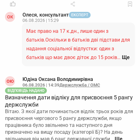
Олеся, консультант
ЕКСПЕРТ
ОК
06.08.2026 | 15:29
Має право на 17 к.дн., лише один з
батьків.Оскільки в батьків дві підстави для
надання соціальної відпустки: один з
батьків що має двоє діток до 15 років…
Ще
Юдіна Оксана Володимирівна
ОЮ
06.08.2026 | 14:39
Держслужба / ОМС
ВІДПОВІДЬ НАДАНО
Визначення дати відліку для присвоєння 5 рангу
держслужби
Вітаю. З якої дати починається відлік трьох років для
присвоєння чергового 5 рангу держслужби, якщо
працівника було звільнено та наступного дня
призначено на вищу посаду (категорії Б)? На день
звільнення він мав 6 ранг державної служби…