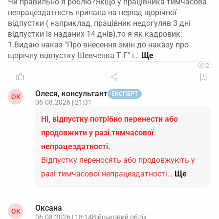
Чи правильно я роблю?Якщо у працівника тимчасова
непрацездатність припала на період щорічної
відпустки ( наприклад, працівник недогуляв 3 дні
відпустки із наданих 14 днів),то я як кадровик:
1.Видаю наказ "Про внесення змін до наказу про
щорічну відпустку Шевченка Т.Г" і…
2
Олеся, консультант
ЕКСПЕРТ
ОК
06.08.2026 | 21:31
Ні, відпустку потрібно перенести або
продовжити у разі тимчасової
непрацездатності.
Відпустку переносять або продовжують у
разі тимчасової непрацездатності…
Ще
Оксана
ОК
06.08.2026 | 18:14
Військовий облік