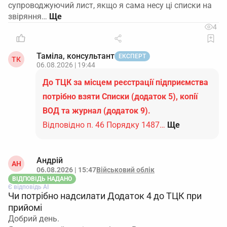
супроводжуючий лист, якщо я сама несу ці списки на
звіряння…
4
Таміла, консультант
ЕКСПЕРТ
ТК
06.08.2026 | 19:44
До ТЦК за місцем реєстрації підприємства
потрібно взяти Списки (додаток 5), копії
ВОД та журнал (додаток 9).
Відповідно п. 46 Порядку 1487…
Ще
Андрій
АН
06.08.2026 | 15:47
Військовий облік
ВІДПОВІДЬ НАДАНО
Є відповідь АІ
Чи потрібно надсилати Додаток 4 до ТЦК при
прийомі
Добрий день.