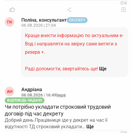
6
Поліна, консультант
ЕКСПЕРТ
ПК
06.08.2026 | 21:04
Краще внести інформацію по актуальним е-
Вод і направляти на звірку саме витяги з
резерв +.
Раді допомогти, звертайтесь ще!
Ще
Андріана
АН
06.08.2026 | 16:49
Інше
ВІДПОВІДЬ НАДАНО
Чи потрібно укладати строковий трудовий
договір під час декрету
Добрий день.Працівниця іде у декрет на час її
відутності ТД строковий укладати…
9