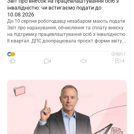
Звіт про внесок на працевлаштування осіб з
інвалідністю: чи встигаємо подати до
10.08.2026
До 10 серпня роботодавці незабаром мають подати
Звіт про нарахування, обчислення та сплату внеску
на підтримку працевлаштування осіб з інвалідністю
ІІ квартал. ДПС доопрацювала проєкт форми звіту.
Але чи потрібно звітувати до 10.08.2026? Про це –
далі
9
5017
4
3
14