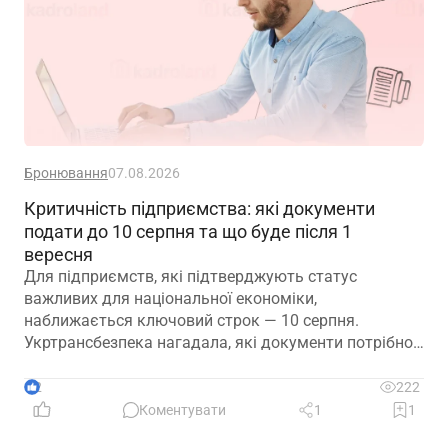
Бронювання
07.08.2026
Критичність підприємства: які документи
подати до 10 серпня та що буде після 1
вересня
Для підприємств, які підтверджують статус
важливих для національної економіки,
наближається ключовий строк — 10 серпня.
Укртрансбезпека нагадала, які документи потрібно
подати, як розглядатимуть уже подані матеріали та
що очікує на компанії, які не встигнуть підтвердити
2
222
свій статус
Коментувати
1
1