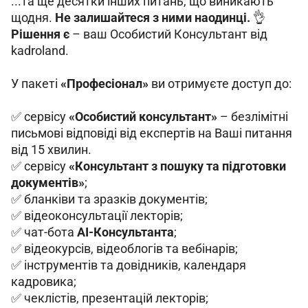
...та ще десятки інших питань, що виникають 
щодня. 
Не залишайтеся з ними наодинці. 
👌 
Рішення є
 – ваш Особистий Консультант від 
kadroland.
У пакеті 
«Професіонал»
 ви отримуєте доступ до:
✅ сервісу 
«Особистий консультант»
 – безлімітні 
письмові відповіді від експертів на Ваші питання 
від 15 хвилин.
✅ сервісу 
«Консультант з пошуку та підготовки 
документів»
;
✅ бланківи та зразків документів;
✅ відеоконсультації лекторів;
✅ чат-бота 
АІ-Консультанта
;
✅ відеокурсів, відеоблогів та вебінарів;
✅ інструментів та довідників, календаря 
кадровика;
✅ чеклістів, презентацій лекторів;