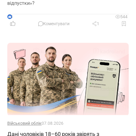
відпустки»?
3
544
Коментувати
1
Військовий облік
07.08.2026
Дані чоловіків 18–60 років звірять з