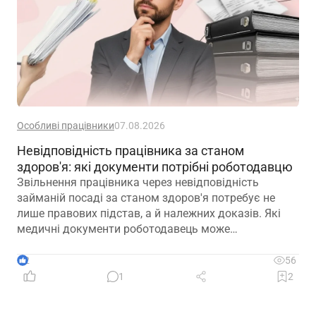
Особливі працівники
07.08.2026
Невідповідність працівника за станом
здоров'я: які документи потрібні роботодавцю
Звільнення працівника через невідповідність
займаній посаді за станом здоров'я потребує не
лише правових підстав, а й належних доказів. Які
медичні документи роботодавець може
використовувати для підтвердження такої
обставини – розповідаємо далі
2
56
1
2