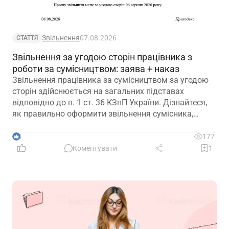
Звільнення
07.08.2026
СТАТТЯ
Звільнення за угодою сторін працівника з
роботи за сумісництвом: заява + наказ
Звільнення працівника за сумісництвом за угодою
сторін здійснюється на загальних підставах
відповідно до п. 1 ст. 36 КЗпП України. Дізнайтеся,
як правильно оформити звільнення сумісника,
визначити дату припинення трудового договору та
зафіксувати домовленість між працівником і
4
177
роботодавцем.
Коментувати
1