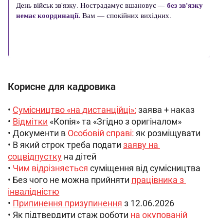
Корисне для кадровика
• 
Сумісництво «на дистанційці»:
 заява + наказ 
• 
Відмітки
 «Копія» та «Згідно з оригіналом»
• Документи в 
Особовій справі:
 як розміщувати
• В який строк треба подати 
заяву на 
соцвідпустку
 на дітей 
​• 
Чим відрізняється
 суміщення від сумісництва 
• Без чого не можна прийняти 
працівника з 
інвалідністю
• 
Припинення призупинення
 з 12.06.2026
• Як підтвердити стаж роботи 
на окупованій 