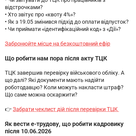
відстрочками? 
• Хто звітує про «квоту 4%»? 
• Як з 19.05 змінився підхід до оплати відпусток? 
• Чи приймати «ідентифікаційний код» з «Дії»? 
Забронюйте місце на безкоштовний ефір
Що робити нам пора після акту ТЦК
ТЦК завершив перевірку військового обліку. А 
що далі? Які документи мають надійти 
роботодавцю? Коли можуть накласти штраф? 
Що саме можна оскаржити? 
👉 
Забрати чеклист дій після перевірки ТЦК 
Як вести е-трудову, що робити кадровику
після 10.06.2026