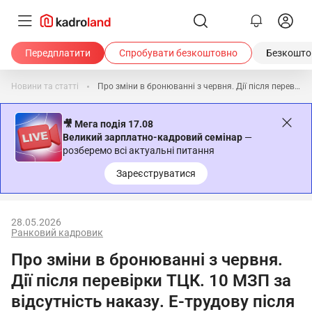
Передплатити
Спробувати безкоштовно
Безкоштов
Новини та статті
Про зміни в бронюванні з червня. Дії після перевірки ТЦК. 10 МЗП за відсутність наказу. Е-трудову після 10.06 🙋‍♀️ Ранковий кадровик від 28.05.2026
🎥 Мега подія 17.08
Великий зарплатно-кадровий семінар
—
розберемо всі актуальні питання
Зареєструватися
28.05.2026
Ранковий кадровик
Про зміни в бронюванні з червня.
Дії після перевірки ТЦК. 10 МЗП за
відсутність наказу. Е-трудову після