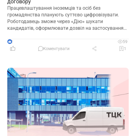
договору
Працевлаштування іноземців та осіб без
громадянства планують суттєво цифровізувати.
Роботодавець зможе через «Дію» шукати
кандидатів, оформлювати дозвіл на застосування
праці, укладати трудовий договір та оформлювати
прийняття на роботу
2
59
Коментувати
1