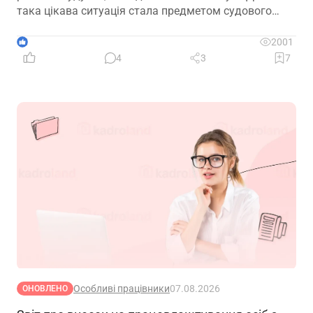
така цікава ситуація стала предметом судового
спору, коли роботодавець з власної ініціативи
скасував помилково виданий наказ про звільнення.
1
2001
Розберемо її докладно
4
3
7
Особливі працівники
07.08.2026
ОНОВЛЕНО