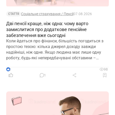
Соціальне страхування / Пенсії
07.08.2026
СТАТТЯ
Дві пенсії краще, ніж одна: чому варто
замислитися про додаткове пенсійне
забезпечення вже сьогодні
Коли йдеться про фінанси, більшість погодиться з
простою тезою: кілька джерел доходу завжди
надійніші, ніж одне. Якщо людина має лише одну
роботу, будь-які непередбачувані обставини –
звільнення, закриття підприємства чи криза в
окремій галузі – можуть миттєво позбавити її
2
98
доходу. Саме тому диверсифікація давно
1
вважається одним із головних принципів фінансової
безпеки. Проте цей самий принцип чомусь рідко
застосовують до пенсійного забезпечення