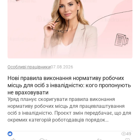
Особливі працівники
07.08.2026
Нові правила виконання нормативу робочих
місць для осіб з інвалідністю: кого пропонують
не враховувати
Уряд планує скоригувати правила виконання
нормативу робочих місць для працевлаштування
осіб з інвалідністю. Проєкт змін передбачає, що для
окремих категорій роботодавців порядок
розрахунку нормативу буде переглянуто, аби
врахувати специфіку їхньої діяльності та усунути
1
49