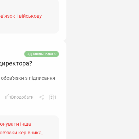
в'язок і військову
ВІДПОВІДЬ НАДАНО
 директора?
 обов'язки з підписання
Вподобати
1
конувати інша
в'язки керівника,