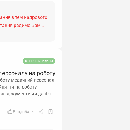
тання з тем кадрового
питання радимо Вам…
ВІДПОВІДЬ НАДАНО
персоналу на роботу
роботу медичний персонал
ийняття на роботу
ві документи чи дані з
Вподобати