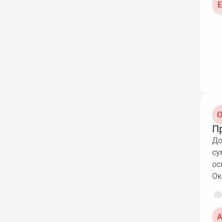
Е
О
П
До
су
ос
Ок
А