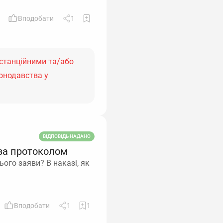
Вподобати
1
истанційними та/або
онодавства у
ВІДПОВІДЬ НАДАНО
за протоколом
ого заяви? В наказі, як
Вподобати
1
1