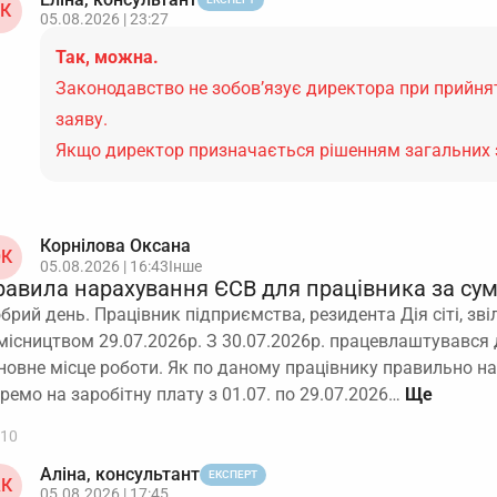
К
05.08.2026 | 23:27
Так, можна.
Законодавство не зобов’язує директора при прийнят
заяву.
Якщо директор призначається рішенням загальних 
Корнілова Оксана
К
05.08.2026 | 16:43
Інше
равила нарахування ЄСВ для працівника за су
брий день. Працівник підприємства, резидента Дія сіті, зві
місництвом 29.07.2026р. З 30.07.2026р. працевлаштувався 
новне місце роботи. Як по даному працівнику правильно н
ремо на заробітну плату з 01.07. по 29.07.2026…
10
Аліна, консультант
ЕКСПЕРТ
К
05.08.2026 | 17:45