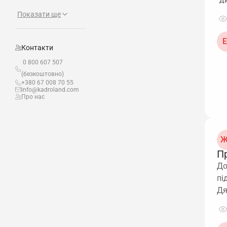
Показати ще
Е
Контакти
0 800 607 507
(безкоштовно)
+380 67 008 70 55
info@kadroland.com
Про нас
Ж
П
До
пі
Д