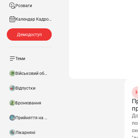
Розваги
Календар Кадровика
Теми
Військовий облік
Відпустки
Н
П
Бронювання
п
До
Прийняття на роботу
по
ох
Лікарняні
"д