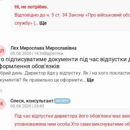
Ні, не потрібно.
Відповідно до ч. 5 ст. 34 Закону «Про військовий обо
службу» (…
Ще
Лех Мирослава Мирославівна
Л
05.08.2026 | 16:34
Відпустки
то підписуватиме документи під час відпустки
формлення обов'язків
брий день. Директор йде у відпустку. Як і на кого покласти
кументів? Як правильно це оформити…
5
Олеся, консультант
ЕКСПЕРТ
К
05.08.2026 | 23:43
Під час відпустки директора його обов'язки має ви
уповноважена ним особа.Хто саме виконуватиме обо