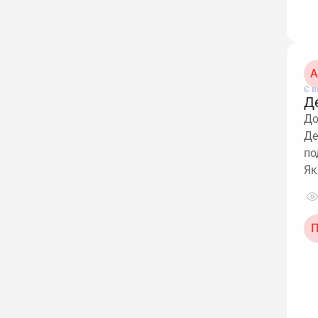
А
Є в
Д
До
Де
по
Як
П