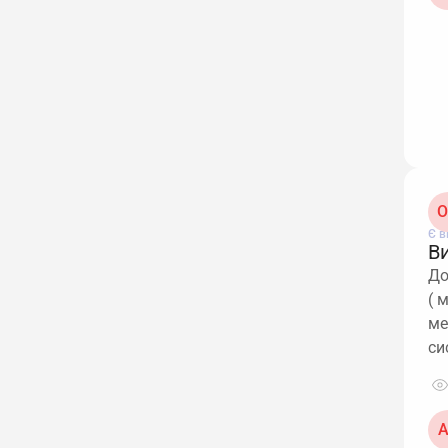
О
Є в
В
До
( 
ме
си
А