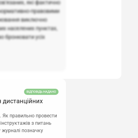
'язаних, які фактично
 нормативно-правовими
нювання виключно
их населених пунктах,
о бронювати усіх
ВІДПОВІДЬ НАДАНО
я дистанційних
. Як правильно провести
 інструктажів з питань
у журналі позначку