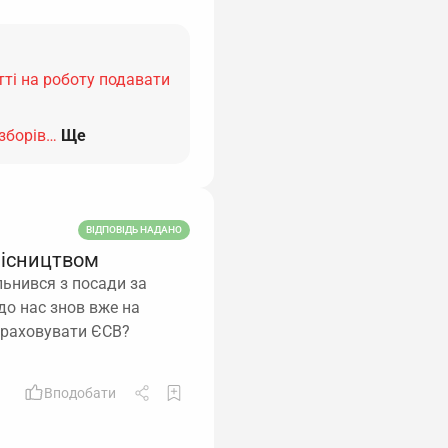
ті на роботу подавати
зборів…
Ще
ВІДПОВІДЬ НАДАНО
місництвом
льнився з посади за
до нас знов вже на
араховувати ЄСВ?
Вподобати