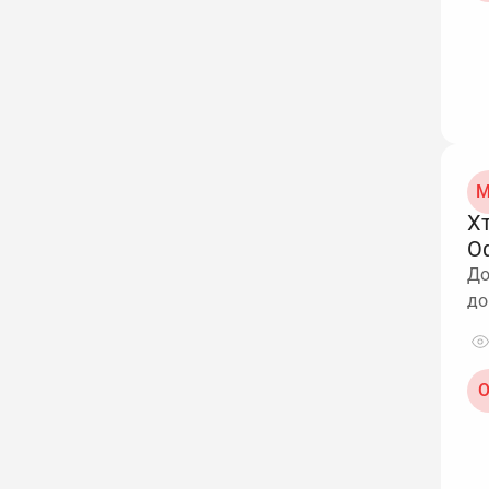
М
Х
О
До
до
О