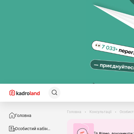
Головна
Консультації
Особист
Головна
Особистий кабінет
🚀 Відео, документи 