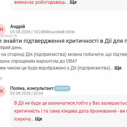
визначає роботодавець…
Ще
Андрій
Н
05.08.2026 | 16:24
Військовий облік
ідповідь АІ
е знайти підтвердження критичності в Дії для
брий день.
 на сторінці Дія (підприємства) можна побачити, що підтв
дана спрощеним варіантом до ОВА?
им чином це буде відображено у Дії (підприємства)…
9
Поліна, консультант
ЕКСПЕРТ
К
05.08.2026 | 20:04
В Дії не буде це зазначатися,тобто у Вас залишаєть
критичність і та сама кінцева дата бронювання - ви
існуючу…
Ще