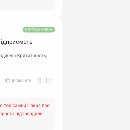
ВІДПОВІДЬ НАДАНО
 підприємств
ерджена Крититчність,
Вподобати
1
ся той самий Наказ про
 просто підтвердили