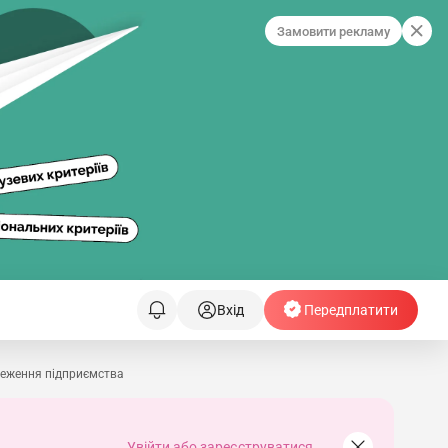
Замовити рекламу
Вхід
Передплатити
меження підприємства
Увійти або зареєструватися