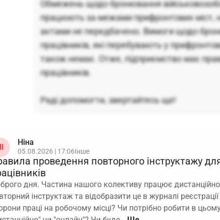
Обмежень щодо бронювання військовозобов
працюють за межами прифронтових міст,
актами не передбачено. Вимоги щодо бро
працівників, які перебувають у прифронтов
також немає. Отже, підприємство має прав
працівників.
Раді допомогти, звертайтесь ще!
Ніна
І
05.08.2026 | 17:06
Інше
равила проведення повторного інструктажу дл
рацівників
брого дня. Частина нашого колективу працює дистанційно
вторний інструктаж та відобразити це в журналі реєстрації
орони праці на робочому місці? Чи потрібно робити в цьом
истанційно" чи "онлайн"? Чи буде…