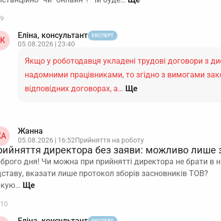
9
Еліна, консультант
ЕКСПЕРТ
К
05.08.2026 | 23:40
Якщо у роботодавця укладені трудові договори з д
надомними працівниками, то згідно з вимогами зак
відповідних договорах, а…
Ще
Жанна
А
05.08.2026 | 16:52
Прийняття на роботу
рийняття директора без заяви: можливо лише 
брого дня! Чи можна при прийнятті директора не брати в нь
дставу, вказати лише протокол зборів засновників ТОВ?
якую…
10
Еліна, консультант
ЕКСПЕРТ