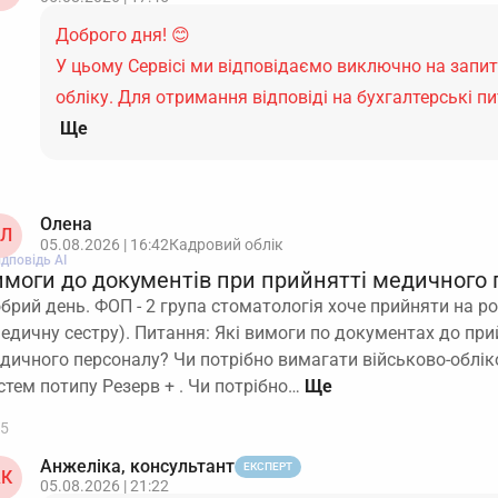
Доброго дня! 😊
У цьому Сервісі ми відповідаємо виключно на запи
обліку. Для отримання відповіді на бухгалтерські 
Ще
Олена
Л
05.08.2026 | 16:42
Кадровий облік
ідповідь АІ
имоги до документів при прийнятті медичного 
брий день. ФОП - 2 група стоматологія хоче прийняти на 
медичну сестру). Питання: Які вимоги по документах до пр
дичного персоналу? Чи потрібно вимагати військово-обліко
стем потипу Резерв + . Чи потрібно…
5
Анжеліка, консультант
ЕКСПЕРТ
К
05.08.2026 | 21:22