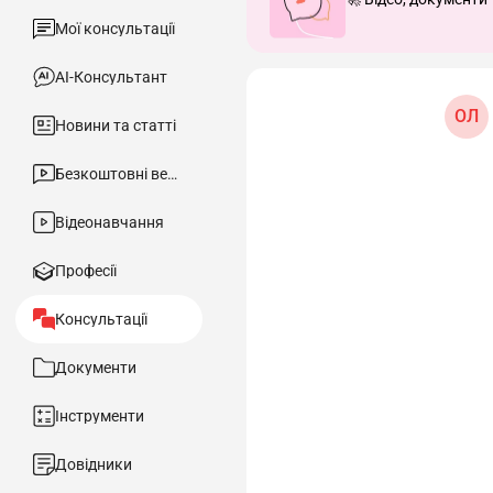
Мої консультації
АІ-Консультант
ОЛ
Новини та статті
Безкоштовні вебінари
Відеонавчання
Професії
Консультації
Документи
Інструменти
Довідники