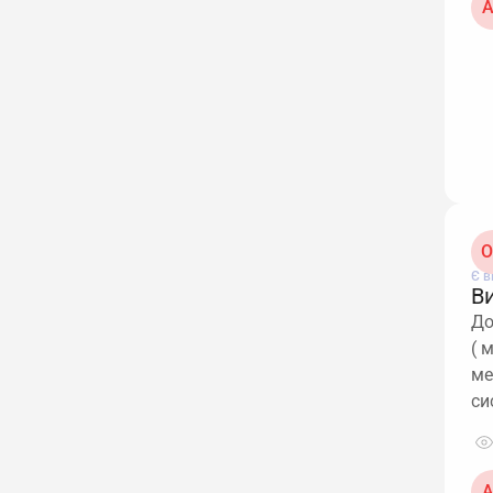
А
О
Є в
В
До
( 
ме
си
А