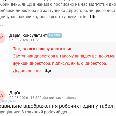
брий день, якщо в наказі є прописано на час відпустки ди
ов"язки директора на заступника директора, чи цього дос
дписував накази кадрові і решта документів…
11
Дарія, консультант
ЕКСПЕРТ
К
06.08.2026 | 11:23
Так, такого наказу достатньо.
Заступник директора в такому випадку всі докумен
функцій директора, підписує, як в. о. директора.
Додавання до…
Ще
Дар’я
А
05.08.2026 | 18:52
Робочий час / табель
ідповідь АІ
равильне відображення робочих годин у табелі
працівника 8-годинний робочий день.