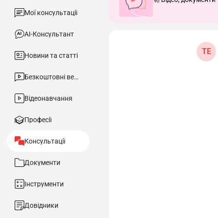
Мої консультації
АІ-Консультант
ТЕ
Новини та статті
Безкоштовні вебінари
Відеонавчання
Професії
Консультації
Документи
Інструменти
Довідники