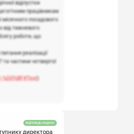
ічної відпустки
дагогічним працівникам
і місячного посадового
о від тижневого
бсягу роботи, що
 питання реалізації
 та частини четвертої
01-%D0%BF#Text
)
ВІДПОВІДЬ НАДАНО
ступнику директора