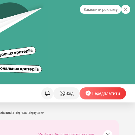
Замовити рекламу
Вхід
Передплатити
ісників під час відпустки
Увійти або зареєструватися