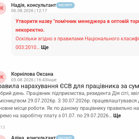
Надія, консультант
ЕКСПЕРТ
К
06.08.2026 | 12:17
Утворити назву "помічник менеджера в оптовій торг
некоректно.
Оскільки згідно з правилами Національного класиф
003:2010…
Ще
Корнілова Оксана
К
05.08.2026 | 16:43
Інше
равила нарахування ЄСВ для працівника за су
брий день. Працівник підприємства, резидента Дія сіті, зві
місництвом 29.07.2026р. З 30.07.2026р. працевлаштувався 
новне місце роботи. Як по даному працівнику правильно н
ремо на заробітну плату з 01.07. по 29.07.2026…
13
Аліна, консультант
ЕКСПЕРТ