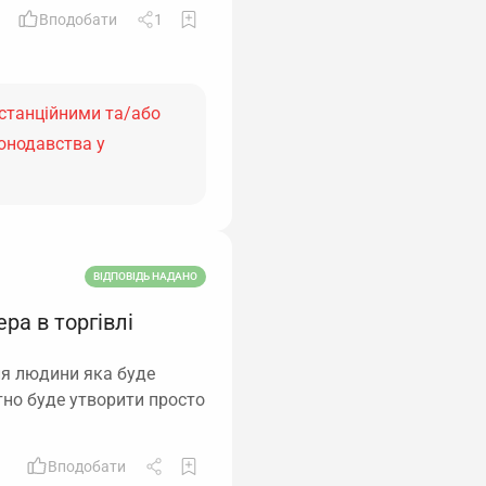
Вподобати
1
истанційними та/або
онодавства у
ВІДПОВІДЬ НАДАНО
а в торгівлі
ля людини яка буде
тно буде утворити просто
Вподобати