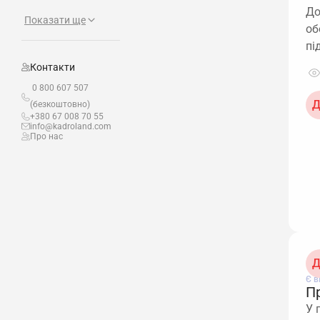
До
Показати ще
об
пі
Контакти
0 800 607 507
Д
(безкоштовно)
+380 67 008 70 55
info@kadroland.com
Про нас
Д
Є в
П
У 