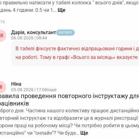
 правильно написати у табелі колонка " всього днів", якщ
 день 4 години: 0.5 чи 1…
16
Дарія, консультант
ЕКСПЕРТ
К
06.08.2026 | 08:44
В табелі фіксуєте фактично відпрацьовані години і д
на роботі. Тому в графі «Всього за місяць» вказуєт
Ніна
І
05.08.2026 | 17:06
Інше
равила проведення повторного інструктажу дл
рацівників
брого дня. Частина нашого колективу працює дистанційно
вторний інструктаж та відобразити це в журналі реєстрації
орони праці на робочому місці? Чи потрібно робити в цьом
истанційно" чи "онлайн"? Чи буде…