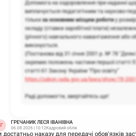
Допомога на оздоровлення при наданні щор
виплачується педагогічним та науково-пе
тільки
за основним місцем роботи
у розмір
окладу (ставки заробітної плати) незалежн
(річного) навчального навантаження або о
виконується.
(Постанова від 31 січня 2001 р. № 78 "Деякі
окремих положень частини першої статті 57
статті 61 Закону України “Про освіту”
https://zakon.rada.gov.ua/laws/show/78-20
Раді допомогти, звертайтесь ще!
ГРЕЧАНИК ЛЕСЯ ІВАНІВНА
Г
06.08.2026 | 10:12
Кадровий облік
и достатньо наказу для передачі обов'язків за