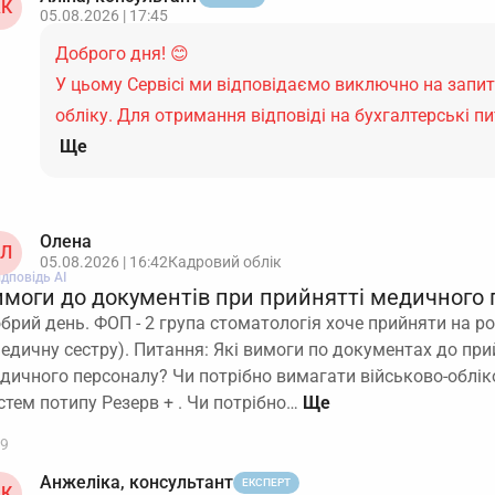
К
05.08.2026 | 17:45
Доброго дня! 😊
У цьому Сервісі ми відповідаємо виключно на запи
обліку. Для отримання відповіді на бухгалтерські 
Ще
Олена
Л
05.08.2026 | 16:42
Кадровий облік
ідповідь АІ
имоги до документів при прийнятті медичного 
брий день. ФОП - 2 група стоматологія хоче прийняти на 
медичну сестру). Питання: Які вимоги по документах до пр
дичного персоналу? Чи потрібно вимагати військово-обліко
стем потипу Резерв + . Чи потрібно…
9
Анжеліка, консультант
ЕКСПЕРТ
К