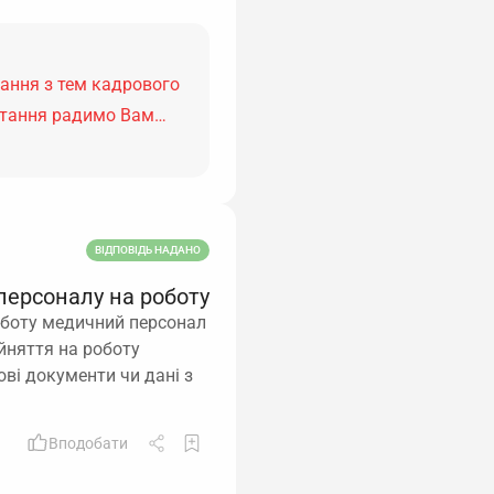
тання з тем кадрового
питання радимо Вам…
ВІДПОВІДЬ НАДАНО
персоналу на роботу
роботу медичний персонал
ийняття на роботу
ві документи чи дані з
Вподобати