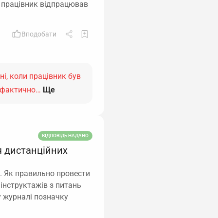
о працівник відпрацював
Вподобати
ні, коли працівник був
е фактично…
Ще
ВІДПОВІДЬ НАДАНО
я дистанційних
. Як правильно провести
 інструктажів з питань
у журналі позначку