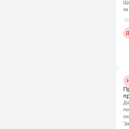
Що
за
Д
Н
П
п
До
по
ох
"д