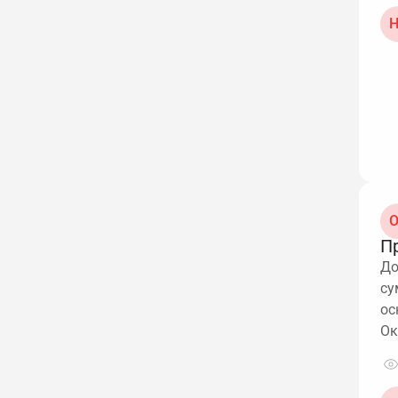
Н
О
П
До
су
ос
Ок