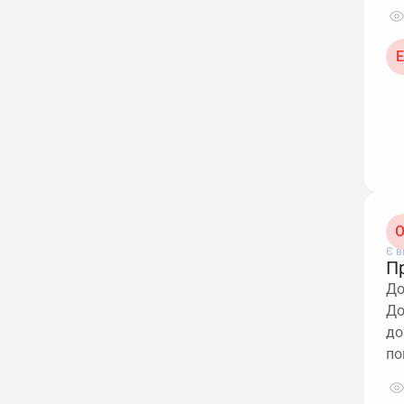
Е
О
Є в
П
До
До
до
по