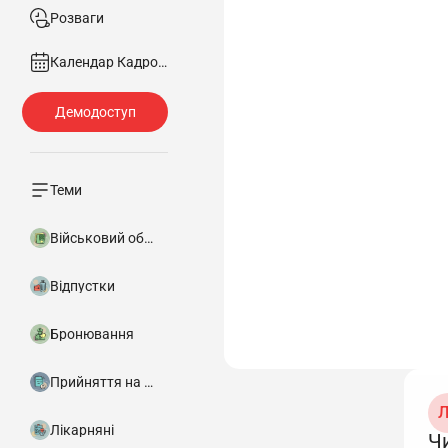
Розваги
Календар Кадровика
Теми
Військовий облік
Відпустки
Бронювання
Прийняття на роботу
Л
Лікарняні
Ч