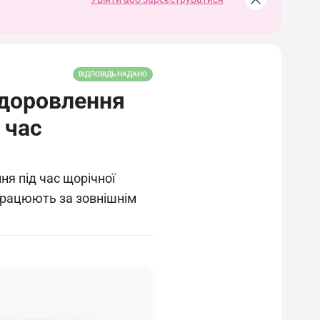
ВІДПОВІДЬ НАДАНО
здоровлення
 час
я під час щорічної
 працюють за зовнішнім