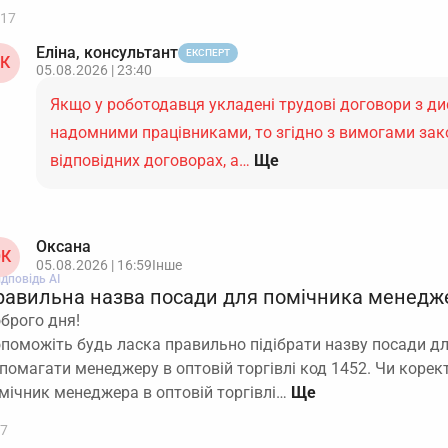
17
Еліна, консультант
ЕКСПЕРТ
К
05.08.2026 | 23:40
Якщо у роботодавця укладені трудові договори з д
надомними працівниками, то згідно з вимогами зак
відповідних договорах, а…
Ще
Оксана
К
05.08.2026 | 16:59
Інше
ідповідь АІ
равильна назва посади для помічника менеджер
брого дня!
поможіть будь ласка правильно підібрати назву посади д
помагати менеджеру в оптовій торгівлі код 1452. Чи корек
мічник менеджера в оптовій торгівлі…
7