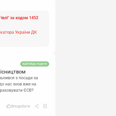
івлі" за кодом 1452
ікатора України ДК
ВІДПОВІДЬ НАДАНО
місництвом
льнився з посади за
до нас знов вже на
араховувати ЄСВ?
Вподобати