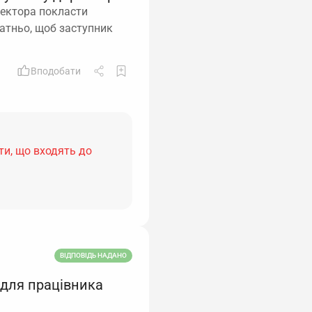
ректора покласти
татньо, щоб заступник
Вподобати
ти, що входять до
ВІДПОВІДЬ НАДАНО
 для працівника