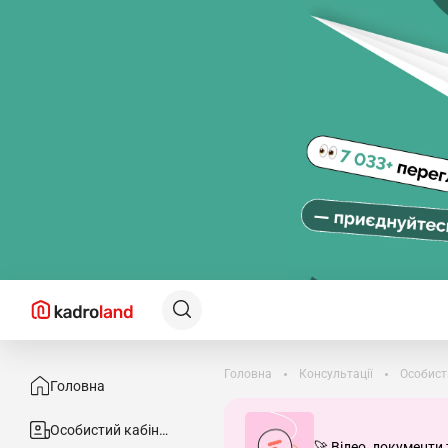
Головна
Консультації
Особист
Головна
Особистий кабінет
🚀 Відео, документи 