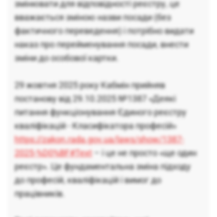
змінювати для відповідності реєстру, це
вважається зміною назви посади (без
фактичного переведення) і потрібно видати
наказ про перейменування посади, внести
зміни до особової картки.
29 жовтня 2025 року Кабмін прийняв
постанову від 29.10.2025 №1387 «Деякі
питання функціонування Єдиного реєстру
кваліфікацій - Класифікатора професій»
https://zakon.rada.gov.ua/laws/show/1387-
2025-%D0%BF#Text
– і це не просто «ще один
реєстр». Це фундаментальна зміна підходу
до професій, кваліфікацій і вимог до
працівників.