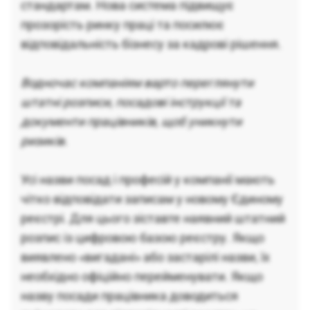
стандартам. Нова система підвищує
прозорість ринку праці та посилює
відповідальність бізнесу за кадрові рішення.
Водночас компаніям варто переглянути
штатні розписи, посадові інструкції та
документи працівників, щоб уникнути
ризиків.
Усі назви посад і професій у компанії мають
чітко відповідати записам у новому Єдиному
реєстрі. Для цього зіставте наявний штатний
розпис із цифровою базою реєстру. Якщо
виявлено «вигадані» або застарілі назви, їх
необхідно офіційно перейменувати. Якщо
назву посади працівника доводиться