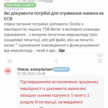
07.08.2026 | 15:49
Інше
ВІДПОВІДЬ НАДАНО
Є відповідь АІ
Які документи потрібні для отримання знижки на
ЄСВ
спірне питання потребує допомоги. Особа з
інвалідністю надала ТОВ Витяг з експерної команди
оцінювання... з мокрою печаткою медзакладу (або
канцелярії печатка), або pdf файл, або на печаткі.
напис "" оцінювання повсякденного функціонування"
від медзакладу... який з цих…
7
Олеся, консультант
ЕКСПЕРТ
ОК
07.08.2026 | 22:48
Підтвердженням встановлення працівнику
інвалідності є документи, визначені
абзацом сьомим підпункту 5 пункту 2
розділу ІІІ Інструкції, затвердженої