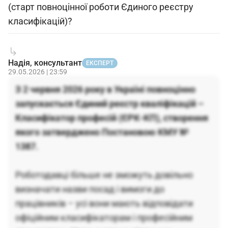
(старт повноцінної роботи Єдиного реєстру
класифікацій)?
Надія, консультант
ЕКСПЕРТ
29.05.2026 | 23:59
З 2 червня 2026 року в Україні повноцінно
запускається Єдиний реєстр кваліфікацій –
Класифікатор професій (ЄРК-КП), створення
якого затверджено Постановою КМУ №
1387.
Роботодавці більше не зможуть довільно
визначати назви посад і вимоги до
працівників – усі вони мають відповідати
офіційним класифікаторам і професійним