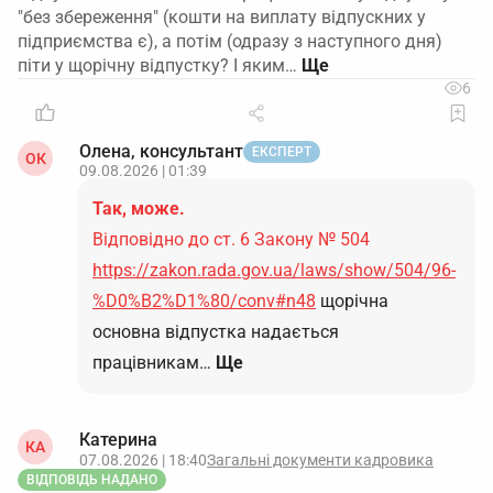
"без збереження" (кошти на виплату відпускних у
підприємства є), а потім (одразу з наступного дня)
піти у щорічну відпустку? І яким…
6
Олена, консультант
ЕКСПЕРТ
ОК
09.08.2026 | 01:39
Так, може.
Відповідно до ст. 6 Закону № 504
https://zakon.rada.gov.ua/laws/show/504/96-
%D0%B2%D1%80/conv#n48
щорічна
основна відпустка надається
працівникам…
Ще
Катерина
КА
07.08.2026 | 18:40
Загальні документи кадровика
ВІДПОВІДЬ НАДАНО