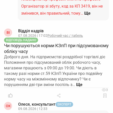
Організатор зі збуту, код за КП 3419, він не
змінився, він правильний, тому…
Ще
Відділ кадрів
ВІ
07.08.2026 | 17:02
Робочий час / табель
ВІДПОВІДЬ НАДАНО
Чи порушуються норми КЗпП при підсумованому
обліку часу
Доброго дня. На підприємстві роздрібної торгівлі діє
Положення про підсумований облік робочого часу,
магазини працюють з 09:00 до 19:00. Чи діють в
такому разі норми ст.59 КЗпП України про подвійну
норму часу на міжзмінному відпочинку? Чи є
порушенням дві-три зміни поспіль з…
3
Олеся, консультант
ЕКСПЕРТ
ОК
09.08.2026 | 12:33