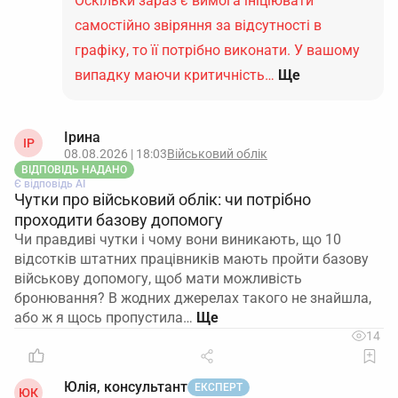
Оскільки зараз є вимога ініціювати
самостійно звіряння за відсутності в
графіку, то її потрібно виконати. У вашому
випадку маючи критичність…
Ще
Ірина
ІР
08.08.2026 | 18:03
Військовий облік
ВІДПОВІДЬ НАДАНО
Є відповідь АІ
Чутки про військовий облік: чи потрібно
проходити базову допомогу
Чи правдиві чутки і чому вони виникають, що 10
відсотків штатних працівників мають пройти базову
військову допомогу, щоб мати можливість
бронювання? В жодних джерелах такого не знайшла,
або ж я щось пропустила…
14
Юлія, консультант
ЕКСПЕРТ
ЮК