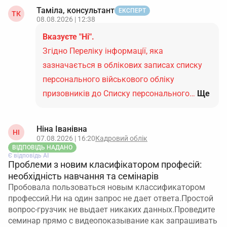
Таміла, консультант
ЕКСПЕРТ
ТК
08.08.2026 | 12:38
Вказуєте "Ні".
Згідно Переліку інформації, яка
зазначається в облікових записах списку
персонального військового обліку
призовників до Списку персонального…
Ще
Ніна Іванівна
НІ
07.08.2026 | 16:20
Кадровий облік
ВІДПОВІДЬ НАДАНО
Є відповідь АІ
Проблеми з новим класифікатором професій:
необхідність навчання та семінарів
Пробовала пользоваться новым классификатором
профессий.Ни на один запрос не дает ответа.Простой
вопрос-грузчик не выдает никаких данных.Проведите
семинар прямо с видеопоказывание как запрашивать