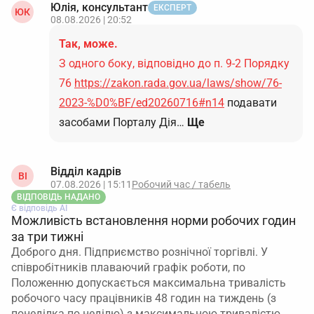
Юлія, консультант
ЕКСПЕРТ
ЮК
08.08.2026 | 20:52
Так, може.
З одного боку, відповідно до п. 9-2 Порядку
76
https://zakon.rada.gov.ua/laws/show/76-
2023-%D0%BF/ed20260716#n14
подавати
засобами Порталу Дія…
Ще
Відділ кадрів
ВІ
07.08.2026 | 15:11
Робочий час / табель
ВІДПОВІДЬ НАДАНО
Є відповідь АІ
Можливість встановлення норми робочих годин
за три тижні
Доброго дня. Підприємство рознічної торгівлі. У
співробітників плаваючий графік роботи, по
Положенню допускається максимальна тривалість
робочого часу працівників 48 годин на тиждень (з
понеділка по неділю) з максимальною тривалістю