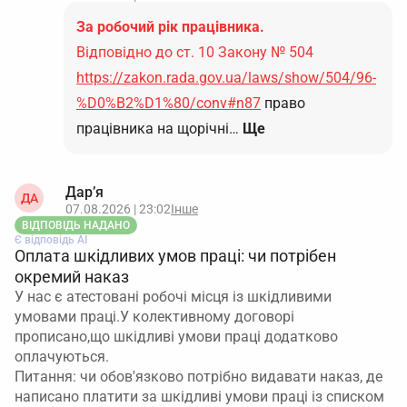
За робочий рік працівника.
Відповідно до ст. 10 Закону № 504
https://zakon.rada.gov.ua/laws/show/504/96-
%D0%B2%D1%80/conv#n87
право
працівника на щорічні…
Ще
Дар’я
ДА
07.08.2026 | 23:02
Інше
ВІДПОВІДЬ НАДАНО
Є відповідь АІ
Оплата шкідливих умов праці: чи потрібен
окремий наказ
У нас є атестовані робочі місця із шкідливими
умовами праці.У колективному договорі
прописано,що шкідливі умови праці додатково
оплачуються.
Питання: чи обов'язково потрібно видавати наказ, де
написано платити за шкідливі умови праці із списком