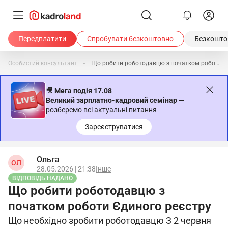
Передплатити
Спробувати безкоштовно
Безкоштов
Особистий консультант
Що робити роботодавцю з початком роботи Єдиного реєстру
🎥 Мега подія 17.08
Великий зарплатно-кадровий семінар
—
розберемо всі актуальні питання
Зареєструватися
Ольга
ОЛ
28.05.2026 | 21:38
Інше
ВІДПОВІДЬ НАДАНО
Що робити роботодавцю з
початком роботи Єдиного реєстру
Що необхідно зробити роботодавцю З 2 червня