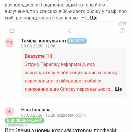
розпорядження і водночас відмітка про його
вилучення, то у списках військового обліку у графі про
моб. розпорядження я зазначаю - НІ…
5
Таміла, консультант
ЕКСПЕРТ
ТК
08.08.2026 | 12:38
Вказуєте "Ні".
Згідно Переліку інформації, яка
зазначається в облікових записах списку
персонального військового обліку
призовників до Списку персонального…
Ще
Ніна Іванівна
НІ
07.08.2026 | 16:20
Кадровий облік
ВІДПОВІДЬ НАДАНО
Є відповідь АІ
Проблеми з новим класифікатором професій: