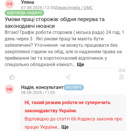
Уляна
УЛ
07.08.2026 | 12:35
Держслужба / ОМС
ВІДПОВІДЬ НАДАНО
Умови праці сторожів: обідня перерва та
законодавчі нюанси
Вітаю! Графік роботи сторожів ( міська рада) 24 год, 1
день через 3 . Які умови праці їм мають бути
забезпечені? Уточнення: чи можуть працювати без
закріпленої години на обід, але із наданням права на
приймання їжі та короткочасний відпочинок у
спеціально обладнаній кімнаті…
4
Надія, консультант
ЕКСПЕРТ
НК
08.08.2026 | 11:05
Ні, такий режим роботи не суперечить
законодавству України.
Відповідно до статті 66 Кодексу законів про
працю України…
Ще