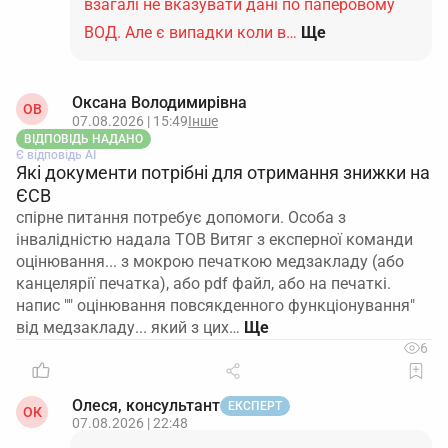
взагалі не вказувати дані по паперовому
ВОД. Але є випадки коли в…
Ще
Оксана Володимирівна
ОВ
07.08.2026 | 15:49
Інше
ВІДПОВІДЬ НАДАНО
Є відповідь АІ
Які документи потрібні для отримання знижки на
ЄСВ
спірне питання потребує допомоги. Особа з
інвалідністю надала ТОВ Витяг з експерної команди
оцінювання... з мокрою печаткою медзакладу (або
канцелярії печатка), або pdf файл, або на печаткі.
напис "" оцінювання повсякденного функціонування"
від медзакладу... який з цих…
6
Олеся, консультант
ЕКСПЕРТ
ОК
07.08.2026 | 22:48