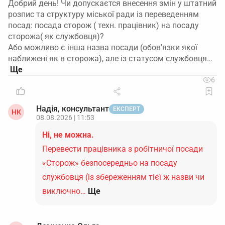
Добрий день! Чи допускаєтся внесення змін у штатний
розпис та структуру міської ради із переведенням
посад: посада сторож ( техн. працівник) на посаду
сторожа( як службовця)?
Або можливо є інша назва посади (обов'язки якої
наближені як в сторожа), але із статусом службовця…
6
Надія, консультант
ЕКСПЕРТ
НК
08.08.2026 | 11:53
Ні, не можна.
Перевести працівника з робітничої посади
«Сторож» безпосередньо на посаду
службовця (із збереженням тієї ж назви чи
виключно…
Ще