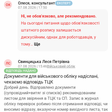
Олеся, консультант
ЕКСПЕРТ
ОК
07.08.2026 | 17:50
Ні, не обов'язково, але рекомендовано.
На сьогодні питання щодо обов'язковості
штатного розпису залишається
дискусійним, однак для роботодавців, у
тому…
Ще
Свинцицька Леся Петрівна
ЛС
07.08.2026 | 15:46
Військовий облік
ВІДПОВІДЬ НАДАНО
Документи для військового обліку надіслані,
чекаємо відповідь ТЦК
Добрий день. Відправлено документи
(супровідний+витяг зі списків) рекомендованим
листом для звіряння в ТЦК та СП. Запис в журнал
обліку перевірок робимо після отримання відповіді, чи
вносимо відразу, вказуючи номер вихідного листа, так