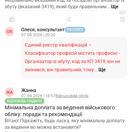
неправильно вказаний код за посадою організатор із
збуту (вказаний 3419), який буде правильним…
7
Олеся, консультант
ЕКСПЕРТ
ОК
07.08.2026 | 20:20
Єдиний реєстр кваліфікацій –
Класифікатор професій містить професію -
Організатор зі збуту, код за КП 3419, він не
змінився, він правильний, тому…
Ще
Жанна
ЖА
07.08.2026 | 16:57
Військовий облік
ВІДПОВІДЬ НАДАНО
Мінімальна доплата за ведення військового
обліку: поради та рекомендації
Вітаю! Підкажіть, будь ласка, яку мінімальну доплату
за ведення во можна встановити?