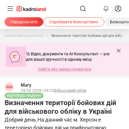
Передплатити
Спробувати безкоштовно
Безкоштов
Особистий консультант
Визначення території бойових дій для військового обліку в Україні
🚀 Відео, документи та AI-Консультант — усе
для вашої зручності в одному місці
Увійти або зареєструватися
Mary
MA
29.05.2026 | 09:22
Військовий облік
ВІДПОВІДЬ НАДАНО
Визначення території бойових дій
для військового обліку в Україні
Добрий день.На данний час м. Херсон е
тереторіею бойових дій чи прифронтовою