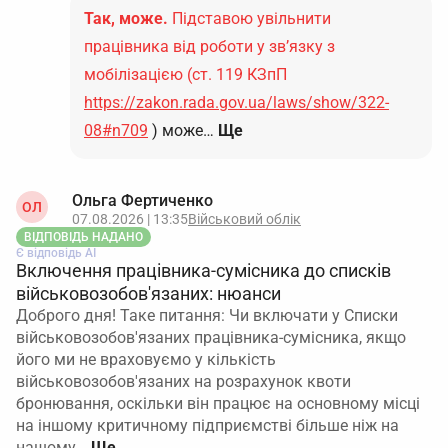
Так, може.
Підставою увільнити
працівника від роботи у зв’язку з
мобілізацією (ст. 119 КЗпП
https://zakon.rada.gov.ua/laws/show/322-
08#n709
) може…
Ще
Ольга Фертиченко
ОЛ
07.08.2026 | 13:35
Військовий облік
ВІДПОВІДЬ НАДАНО
Є відповідь АІ
Включення працівника-сумісника до списків
військовозобов'язаних: нюанси
Доброго дня! Таке питання: Чи включати у Списки
військовозобов'язаних працівника-сумісника, якщо
його ми не враховуємо у кількість
військовозобов'язаних на розрахунок квоти
бронювання, оскільки він працює на основному місці
на іншому критичному підприємстві більше ніж на
нашому…