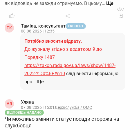
як відповідь не завжди отримуємо. В цьому…
7
Таміла, консультант
ЕКСПЕРТ
ТК
08.08.2026 | 12:35
Потрібно вносити відразу.
До журналу згідно з додатком 9 до
Порядку 1487
https://zakon.rada.gov.ua/laws/show/1487-
2022-%D0%BF#n10
слід внести інформацію
про…
Ще
Уляна
УЛ
07.08.2026 | 15:01
Держслужба / ОМС
ВІДПОВІДЬ НАДАНО
Чи можливо змінити статус посади сторожа на
службовця