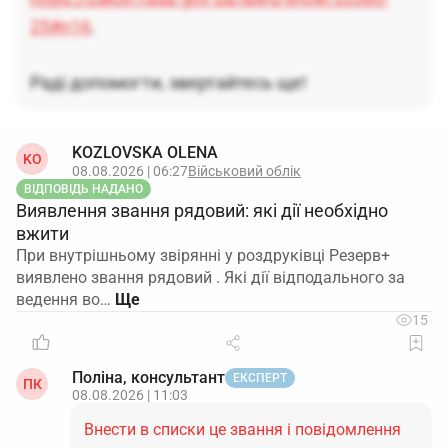
25#n16
.
Раді допомогти, звертайтесь ще!
KOZLOVSKA OLENA
KO
08.08.2026 | 06:27
Військовий облік
ВІДПОВІДЬ НАДАНО
Виявлення звання рядовий: які дії необхідно
вжити
При внутрішньому звірянні у роздруківці Резерв+
виявлено звання рядовий . Які дії відподального за
ведення во…
15
Поліна, консультант
ЕКСПЕРТ
ПК
08.08.2026 | 11:03
Внести в списки це звання і повідомлення