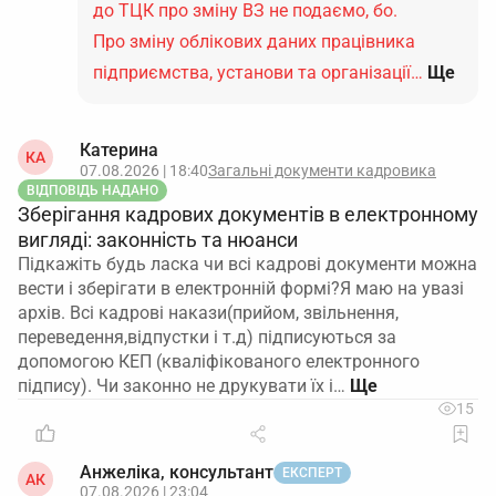
до ТЦК про зміну ВЗ не подаємо, бо.
Про зміну облікових даних працівника
підприємства, установи та організації…
Ще
Катерина
КА
07.08.2026 | 18:40
Загальні документи кадровика
ВІДПОВІДЬ НАДАНО
Зберігання кадрових документів в електронному
вигляді: законність та нюанси
Підкажіть будь ласка чи всі кадрові документи можна
вести і зберігати в електронній формі?Я маю на увазі
архів. Всі кадрові накази(прийом, звільнення,
переведення,відпустки і т.д) підписуються за
допомогою КЕП (кваліфікованого електронного
підпису). Чи законно не друкувати їх і…
15
Анжеліка, консультант
ЕКСПЕРТ
АК
07.08.2026 | 23:04