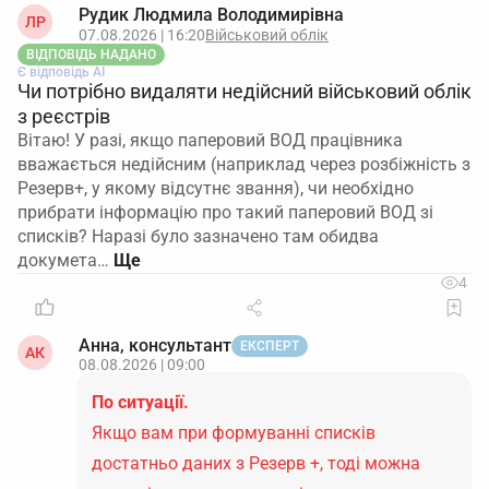
Рудик Людмила Володимирівна
ЛР
07.08.2026 | 16:20
Військовий облік
ВІДПОВІДЬ НАДАНО
Є відповідь АІ
Чи потрібно видаляти недійсний військовий облік
з реєстрів
Вітаю! У разі, якщо паперовий ВОД працівника
вважається недійсним (наприклад через розбіжність з
Резерв+, у якому відсутнє звання), чи необхідно
прибрати інформацію про такий паперовий ВОД зі
списків? Наразі було зазначено там обидва
докумета…
4
Анна, консультант
ЕКСПЕРТ
АК
08.08.2026 | 09:00
По ситуації.
Якщо вам при формуванні списків
достатньо даних з Резерв +, тоді можна