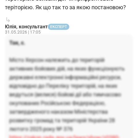
теріторією. Як що так то за якою постановою?
Юлія, консультант
ЕКСПЕРТ
31.05.2026 | 17:05
Так, є.
Місто Херсон належить до територій
активних бойових дій, на яких функціонують
державні електронні інформаційні ресурси,
відповідно до Переліку територій, на яких
ведуться (велися) бойові дії або тимчасово
окупованих Російською Федерацією,
затвердженого наказом Міністерства
розвитку громад та територій України 28
лютого 2025 року № 376
https://zakon.rada.gov.ua/laws/show/z0380-