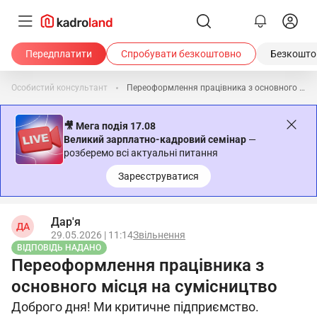
Передплатити
Спробувати безкоштовно
Безкоштов
Особистий консультант
Переоформлення працівника з основного місця на сумісництво
🎥 Мега подія 17.08
Великий зарплатно-кадровий семінар
—
розберемо всі актуальні питання
Зареєструватися
Дар'я
ДА
29.05.2026 | 11:14
Звільнення
ВІДПОВІДЬ НАДАНО
Переоформлення працівника з
основного місця на сумісництво
Доброго дня! Ми критичне підприємство.