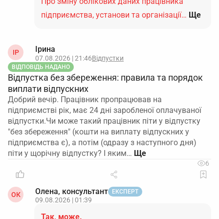
Про зміну облікових даних працівника
підприємства, установи та організації…
Ще
Ірина
ІР
07.08.2026 | 21:46
Відпустки
ВІДПОВІДЬ НАДАНО
Відпустка без збереження: правила та порядок
виплати відпускних
Добрий вечір. Працівник пропрацював на
підприємстві рік, має 24 дні заробленої оплачуваної
відпустки.Чи може такий працівник піти у відпустку
"без збереження" (кошти на виплату відпускних у
підприємства є), а потім (одразу з наступного дня)
піти у щорічну відпустку? І яким…
6
Олена, консультант
ЕКСПЕРТ
ОК
09.08.2026 | 01:39
Так, може.