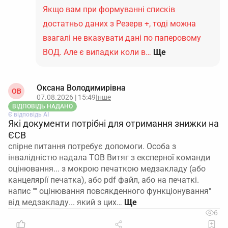
Якщо вам при формуванні списків
достатньо даних з Резерв +, тоді можна
взагалі не вказувати дані по паперовому
ВОД. Але є випадки коли в…
Ще
Оксана Володимирівна
ОВ
07.08.2026 | 15:49
Інше
ВІДПОВІДЬ НАДАНО
Є відповідь АІ
Які документи потрібні для отримання знижки на
ЄСВ
спірне питання потребує допомоги. Особа з
інвалідністю надала ТОВ Витяг з експерної команди
оцінювання... з мокрою печаткою медзакладу (або
канцелярії печатка), або pdf файл, або на печаткі.
напис "" оцінювання повсякденного функціонування"
від медзакладу... який з цих…
6