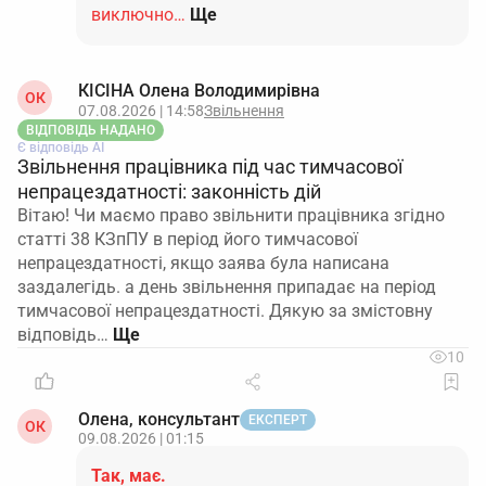
виключно…
Ще
КІСІНА Олена Володимирівна
ОК
07.08.2026 | 14:58
Звільнення
ВІДПОВІДЬ НАДАНО
Є відповідь АІ
Звільнення працівника під час тимчасової
непрацездатності: законність дій
Вітаю! Чи маємо право звільнити працівника згідно
статті 38 КЗпПУ в період його тимчасової
непрацездатності, якщо заява була написана
заздалегідь. а день звільнення припадає на період
тимчасової непрацездатності. Дякую за змістовну
відповідь…
10
Олена, консультант
ЕКСПЕРТ
ОК
09.08.2026 | 01:15
Так, має.