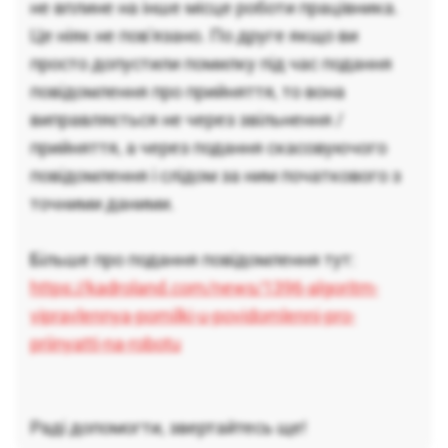
не вплине на інше місце роботи працівника.
Це ніяк не пов'язано. По друге якщо ви
просто допустили помилку під час подання
повідомлення про прийняття, то вона
виправляється не через звільнення /
прийняття, а через подання скасовуючого
повідомлення і слідом за ним початкового з
точними даними.
Більше про подання повідомлення тут:
https://kadroland.com/news/1396-algoritm-
vipravlennya-pomilki-u-povidomlenni-pro-
priinyatti-na-robotu
Раді допомогти, звертайтесь ще!