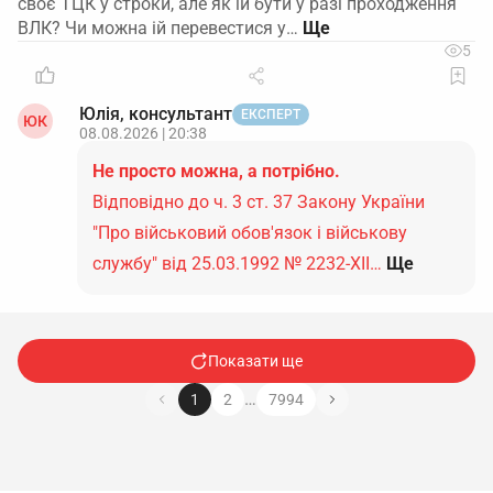
своє ТЦК у строки, але як ій бути у разі проходження
ВЛК? Чи можна ій перевестися у…
5
Юлія, консультант
ЕКСПЕРТ
ЮК
08.08.2026 | 20:38
Не просто можна, а потрібно.
Відповідно до ч. 3 ст. 37 Закону України
"Про військовий обов'язок і військову
службу" від 25.03.1992 № 2232-ХІІ…
Ще
Показати ще
…
1
2
7994