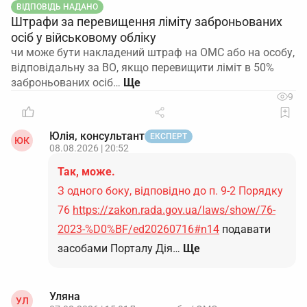
ВІДПОВІДЬ НАДАНО
Штрафи за перевищення ліміту заброньованих
осіб у військовому обліку
чи може бути накладений штраф на ОМС або на особу,
відповідальну за ВО, якщо перевищити ліміт в 50%
заброньованих осіб…
9
Юлія, консультант
ЕКСПЕРТ
ЮК
08.08.2026 | 20:52
Так, може.
З одного боку, відповідно до п. 9-2 Порядку
76
https://zakon.rada.gov.ua/laws/show/76-
2023-%D0%BF/ed20260716#n14
подавати
засобами Порталу Дія…
Ще
Уляна
УЛ