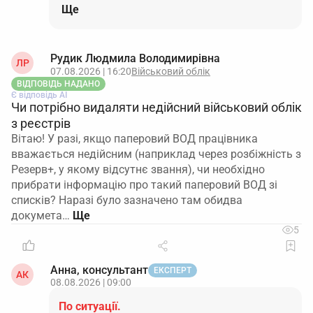
Ще
Рудик Людмила Володимирівна
ЛР
07.08.2026 | 16:20
Військовий облік
ВІДПОВІДЬ НАДАНО
Є відповідь АІ
Чи потрібно видаляти недійсний військовий облік
з реєстрів
Вітаю! У разі, якщо паперовий ВОД працівника
вважається недійсним (наприклад через розбіжність з
Резерв+, у якому відсутнє звання), чи необхідно
прибрати інформацію про такий паперовий ВОД зі
списків? Наразі було зазначено там обидва
докумета…
5
Анна, консультант
ЕКСПЕРТ
АК
08.08.2026 | 09:00
По ситуації.