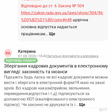
Відповідно до ст. 6 Закону № 504
https://zakon.rada.gov.ua/laws/show/504/96-
%D0%B2%D1%80/conv#n48
щорічна
основна відпустка надається
працівникам…
Ще
Катерина
КА
07.08.2026 | 18:40
Загальні документи кадровика
ВІДПОВІДЬ НАДАНО
Зберігання кадрових документів в електронному
вигляді: законність та нюанси
Підкажіть будь ласка чи всі кадрові документи можна
вести і зберігати в електронній формі?Я маю на увазі
архів. Всі кадрові накази(прийом, звільнення,
переведення,відпустки і т.д) підписуються за
допомогою КЕП (кваліфікованого електронного
підпису). Чи законно не друкувати їх і…
17