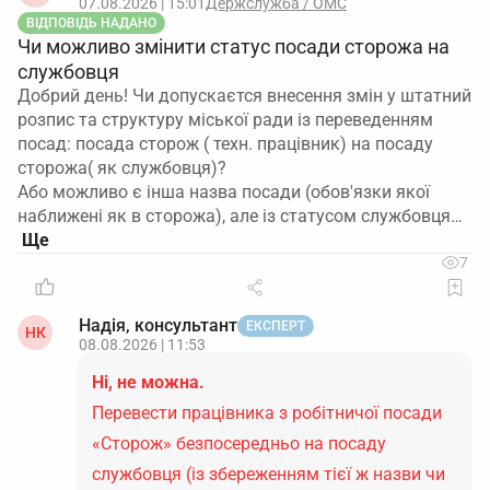
07.08.2026 | 15:01
Держслужба / ОМС
ВІДПОВІДЬ НАДАНО
Чи можливо змінити статус посади сторожа на
службовця
Добрий день! Чи допускаєтся внесення змін у штатний
розпис та структуру міської ради із переведенням
посад: посада сторож ( техн. працівник) на посаду
сторожа( як службовця)?
Або можливо є інша назва посади (обов'язки якої
наближені як в сторожа), але із статусом службовця…
7
Надія, консультант
ЕКСПЕРТ
НК
08.08.2026 | 11:53
Ні, не можна.
Перевести працівника з робітничої посади
«Сторож» безпосередньо на посаду
службовця (із збереженням тієї ж назви чи