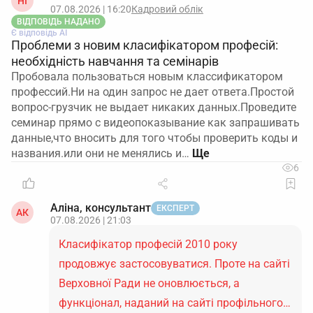
НІ
07.08.2026 | 16:20
Кадровий облік
ВІДПОВІДЬ НАДАНО
Є відповідь АІ
Проблеми з новим класифікатором професій:
необхідність навчання та семінарів
Пробовала пользоваться новым классификатором
профессий.Ни на один запрос не дает ответа.Простой
вопрос-грузчик не выдает никаких данных.Проведите
семинар прямо с видеопоказывание как запрашивать
данные,что вносить для того чтобы проверить коды и
названия.или они не менялись и…
6
Аліна, консультант
ЕКСПЕРТ
АК
07.08.2026 | 21:03
Класифікатор професій 2010 року
продовжує застосовуватися. Проте на сайті
Верховної Ради не оновлюється, а
функціонал, наданий на сайті профільного…