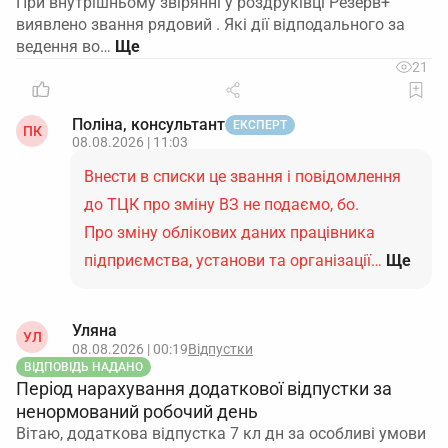
При внутрішньому звірянні у роздруківці Резерв+
виявлено звання рядовий . Які дії відподального за
ведення во…
21
Поліна, консультант
ЕКСПЕРТ
ПК
08.08.2026 | 11:03
Внести в списки це звання і повідомлення
до ТЦК про зміну ВЗ не подаємо, бо.
Про зміну облікових даних працівника
підприємства, установи та організації…
Ще
Уляна
УЛ
08.08.2026 | 00:19
Відпустки
ВІДПОВІДЬ НАДАНО
Період нарахування додаткової відпустки за
ненормований робочий день
Вітаю, додаткова відпустка 7 кл дн за особливі умови