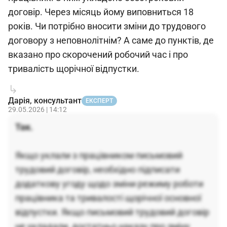
договір. Через місяць йому виповниться 18
років. Чи потрібно вносити зміни до трудового
договору з неповнолітнім? А саме до пунктів, де
вказано про скорочений робочий час і про
тривалість щорічної відпустки.
Дарія, консультант
ЕКСПЕРТ
29.05.2026 | 14:12
Так.
Якщо уклали з працівником письмовий
трудовий договір, необхідно підписати
додаткову угоду щодо зміни режиму роботи
працівника та тривалості щорічної основної
відпустки. Якщо письмовий трудовий договір
не укладали, достатньо наказу про зміну