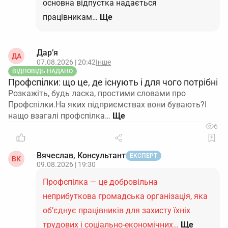
основна відпустка надається
працівникам…
Ще
Дар’я
ДА
07.08.2026 | 20:42
Інше
ВІДПОВІДЬ НАДАНО
Профспілки: що це, де існують і для чого потрібні
Розкажіть, будь ласка, простими словами про
Профспілки.На яких підприємствах вони бувають?І
нащо взагалі профспілка…
6
Вячеслав, Консультант
ЕКСПЕРТ
ВК
09.08.2026 | 19:30
Профспілка — це добровільна
неприбуткова громадська організація, яка
об’єднує працівників для захисту їхніх
трудових і соціально-економічних…
Ще