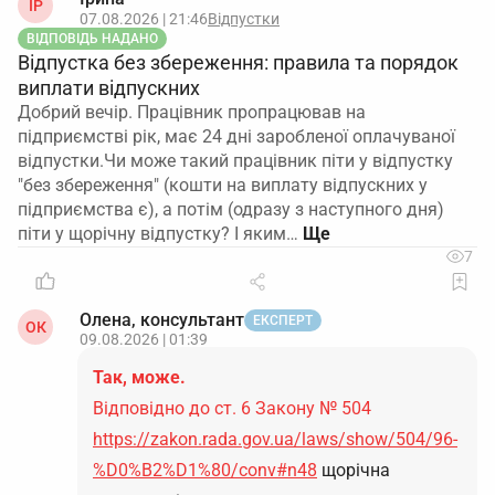
ІР
07.08.2026 | 21:46
Відпустки
ВІДПОВІДЬ НАДАНО
Відпустка без збереження: правила та порядок
виплати відпускних
Добрий вечір. Працівник пропрацював на
підприємстві рік, має 24 дні заробленої оплачуваної
відпустки.Чи може такий працівник піти у відпустку
"без збереження" (кошти на виплату відпускних у
підприємства є), а потім (одразу з наступного дня)
піти у щорічну відпустку? І яким…
7
Олена, консультант
ЕКСПЕРТ
ОК
09.08.2026 | 01:39
Так, може.
Відповідно до ст. 6 Закону № 504
https://zakon.rada.gov.ua/laws/show/504/96-
%D0%B2%D1%80/conv#n48
щорічна