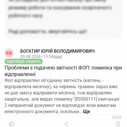
режиму роботи та скасування скороченого
робочого часу.
Раді допомогти, звертайтесь ще!
БОГАТИР ЮРІЙ ВОЛОДИМИРОВИЧ
ЮБ
09.08.2026 | 13:54
Інше
ВІДПОВІДЬ НАДАНО
Проблеми з подачею звітності ФОП: помилка при
відправленні
Фоп відправляю об'єднану звітність (квітень, -
відправляла місячну), за червень травень зараз вже
не дає змогу відправити місячну, тож відправляю
квартальну. але видає помилку "[f0500111] квитанція
2 непринятий документ не відповідає всім вимогам
електронного документа, оскільки…
22