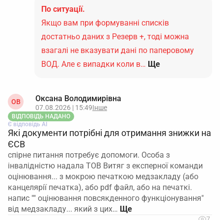
По ситуації.
Якщо вам при формуванні списків
достатньо даних з Резерв +, тоді можна
взагалі не вказувати дані по паперовому
ВОД. Але є випадки коли в…
Ще
Оксана Володимирівна
ОВ
07.08.2026 | 15:49
Інше
ВІДПОВІДЬ НАДАНО
Є відповідь АІ
Які документи потрібні для отримання знижки на
ЄСВ
спірне питання потребує допомоги. Особа з
інвалідністю надала ТОВ Витяг з експерної команди
оцінювання... з мокрою печаткою медзакладу (або
канцелярії печатка), або pdf файл, або на печаткі.
напис "" оцінювання повсякденного функціонування"
від медзакладу... який з цих…
7