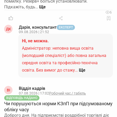
помилку. Резерв+ боїться установлювати.
Підкажіть, будь…
6
Дарія, консультант
ЕКСПЕРТ
ДК
09.08.2026 | 21:52
Ні, не можна.
Адміністратор: неповна вища освіта
(молодший спеціаліст) або повна загальна
середня освіта та професійно-технічна
освіта. Без вимог до стажу…
Ще
Відділ кадрів
ВІ
07.08.2026 | 17:02
Робочий час / табель
ВІДПОВІДЬ НАДАНО
Чи порушуються норми КЗпП при підсумованому
обліку часу
Доброго дня. На підприємстві роздрібної торгівлі діє