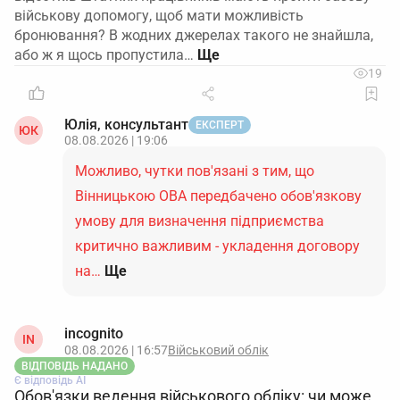
військову допомогу, щоб мати можливість
бронювання? В жодних джерелах такого не знайшла,
або ж я щось пропустила…
19
Юлія, консультант
ЕКСПЕРТ
ЮК
08.08.2026 | 19:06
Можливо, чутки пов'язані з тим, що
Вінницькою ОВА передбачено обов'язкову
умову для визначення підприємства
критично важливим - укладення договору
на…
Ще
incognito
IN
08.08.2026 | 16:57
Військовий облік
ВІДПОВІДЬ НАДАНО
Є відповідь АІ
Обов'язки ведення військового обліку: чи може