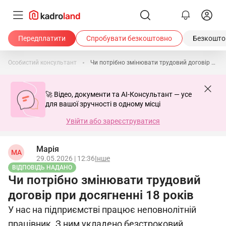
Передплатити
Спробувати безкоштовно
Безкоштов
Особистий консультант
Чи потрібно змінювати трудовий договір при досягненні 18 років
🚀 Відео, документи та AI-Консультант — усе
для вашої зручності в одному місці
Увійти або зареєструватися
Марія
МА
29.05.2026 | 12:36
Інше
ВІДПОВІДЬ НАДАНО
Чи потрібно змінювати трудовий
договір при досягненні 18 років
У нас на підприємстві працює неповнолітній
працівник. З ним укладено безстроковий