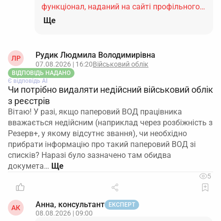
функціонал, наданий на сайті профільного…
Ще
Рудик Людмила Володимирівна
ЛР
07.08.2026 | 16:20
Військовий облік
ВІДПОВІДЬ НАДАНО
Є відповідь АІ
Чи потрібно видаляти недійсний військовий облік
з реєстрів
Вітаю! У разі, якщо паперовий ВОД працівника
вважається недійсним (наприклад через розбіжність з
Резерв+, у якому відсутнє звання), чи необхідно
прибрати інформацію про такий паперовий ВОД зі
списків? Наразі було зазначено там обидва
докумета…
5
Анна, консультант
ЕКСПЕРТ
АК
08.08.2026 | 09:00