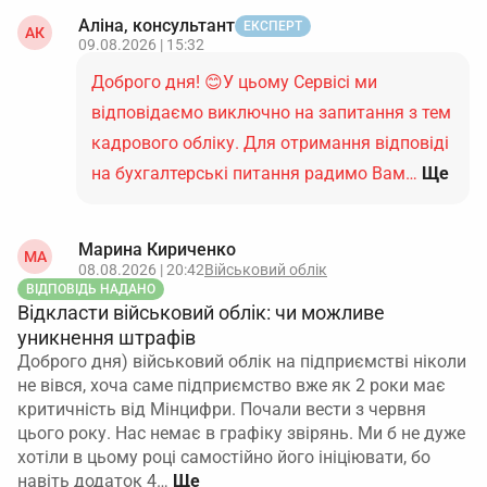
Аліна, консультант
ЕКСПЕРТ
АК
09.08.2026 | 15:32
Доброго дня! 😊У цьому Сервісі ми
відповідаємо виключно на запитання з тем
кадрового обліку. Для отримання відповіді
на бухгалтерські питання радимо Вам…
Ще
Марина Кириченко
МА
08.08.2026 | 20:42
Військовий облік
ВІДПОВІДЬ НАДАНО
Відкласти військовий облік: чи можливе
уникнення штрафів
Доброго дня) військовий облік на підприємстві ніколи
не вівся, хоча саме підприємство вже як 2 роки має
критичність від Мінцифри. Почали вести з червня
цього року. Нас немає в графіку звірянь. Ми б не дуже
хотіли в цьому році самостійно його ініціювати, бо
навіть додаток 4…