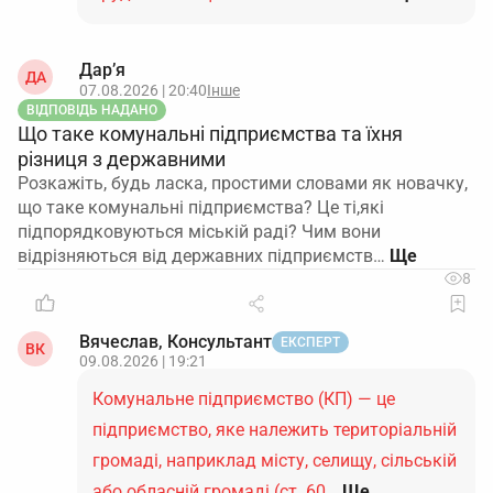
Дар’я
ДА
07.08.2026 | 20:40
Інше
ВІДПОВІДЬ НАДАНО
Що таке комунальні підприємства та їхня
різниця з державними
Розкажіть, будь ласка, простими словами як новачку,
що таке комунальні підприємства? Це ті,які
підпорядковуються міській раді? Чим вони
відрізняються від державних підприємств…
8
Вячеслав, Консультант
ЕКСПЕРТ
ВК
09.08.2026 | 19:21
Комунальне підприємство (КП) — це
підприємство, яке належить територіальній
громаді, наприклад місту, селищу, сільській
або обласній громаді (ст. 60…
Ще