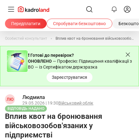
Передплатити
Спробувати безкоштовно
Безкоштов
Особистий консультант
Вплив квот на бронювання військовозобов'язаних у підприємстві
❗ Готові до перевірок?
ОНОВЛЕНО
— Професію: Підвищення кваліфікації з
ВО — із Сертифікатом держзразка
Зареєструватися
Людмила
ЛЮ
29.05.2026 | 19:30
Військовий облік
ВІДПОВІДЬ НАДАНО
Вплив квот на бронювання
військовозобов'язаних у
підприємстві