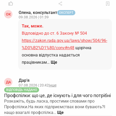
Олена, консультант
ЕКСПЕРТ
ОК
09.08.2026 | 01:39
Так, може.
Відповідно до ст. 6 Закону № 504
https://zakon.rada.gov.ua/laws/show/504/96-
%D0%B2%D1%80/conv#n48
щорічна
основна відпустка надається
працівникам…
Ще
Дар’я
ДА
07.08.2026 | 20:42
Інше
ВІДПОВІДЬ НАДАНО
Профспілки: що це, де існують і для чого потрібні
Розкажіть, будь ласка, простими словами про
Профспілки.На яких підприємствах вони бувають?І
нащо взагалі профспілка…