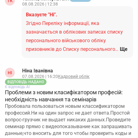
ТК
08.08.2026 | 12:38
Вказуєте "Ні".
Згідно Переліку інформації, яка
зазначається в облікових записах списку
персонального військового обліку
призовників до Списку персонального…
Ще
Ніна Іванівна
НІ
07.08.2026 | 16:20
Кадровий облік
ВІДПОВІДЬ НАДАНО
Є відповідь АІ
Проблеми з новим класифікатором професій:
необхідність навчання та семінарів
Пробовала пользоваться новым классификатором
профессий.Ни на один запрос не дает ответа.Простой
вопрос-грузчик не выдает никаких данных.Проведите
семинар прямо с видеопоказывание как запрашивать
данные,что вносить для того чтобы проверить коды и