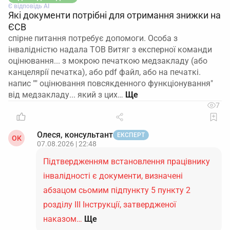
Є відповідь АІ
Які документи потрібні для отримання знижки на
ЄСВ
спірне питання потребує допомоги. Особа з
інвалідністю надала ТОВ Витяг з експерної команди
оцінювання... з мокрою печаткою медзакладу (або
канцелярії печатка), або pdf файл, або на печаткі.
напис "" оцінювання повсякденного функціонування"
від медзакладу... який з цих…
7
Олеся, консультант
ЕКСПЕРТ
ОК
07.08.2026 | 22:48
Підтвердженням встановлення працівнику
інвалідності є документи, визначені
абзацом сьомим підпункту 5 пункту 2
розділу ІІІ Інструкції, затвердженої
наказом…
Ще