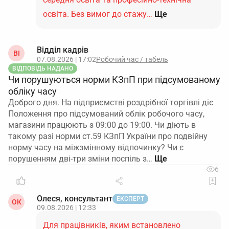
освіта. Без вимог до стажу…
Ще
Відділ кадрів
ВІ
07.08.2026 | 17:02
Робочий час / табель
ВІДПОВІДЬ НАДАНО
Чи порушуються норми КЗпП при підсумованому
обліку часу
Доброго дня. На підприємстві роздрібної торгівлі діє
Положення про підсумований облік робочого часу,
магазини працюють з 09:00 до 19:00. Чи діють в
такому разі норми ст.59 КЗпП України про подвійну
норму часу на міжзмінному відпочинку? Чи є
порушенням дві-три зміни поспіль з…
6
Олеся, консультант
ЕКСПЕРТ
ОК
09.08.2026 | 12:33
Для працівників, яким встановлено