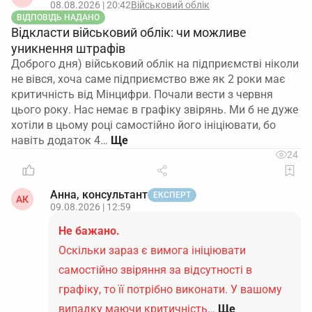
08.08.2026 | 20:42
Військовий облік
ВІДПОВІДЬ НАДАНО
Відкласти військовий облік: чи можливе
уникнення штрафів
Доброго дня) військовий облік на підприємстві ніколи
не вівся, хоча саме підприємство вже як 2 роки має
критичність від Мінцифри. Почали вести з червня
цього року. Нас немає в графіку звірянь. Ми б не дуже
хотіли в цьому році самостійно його ініціювати, бо
навіть додаток 4…
24
Анна, консультант
ЕКСПЕРТ
АК
09.08.2026 | 12:59
Не бажано.
Оскільки зараз є вимога ініціювати
самостійно звіряння за відсутності в
графіку, то її потрібно виконати. У вашому
випадку маючи критичність…
Ще