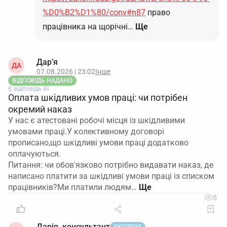
%D0%B2%D1%80/conv#n87
право
працівника на щорічні…
Ще
Дар’я
ДА
07.08.2026 | 23:02
Інше
ВІДПОВІДЬ НАДАНО
Є відповідь АІ
Оплата шкідливих умов праці: чи потрібен
окремий наказ
У нас є атестовані робочі місця із шкідливими
умовами праці.У колективному договорі
прописано,що шкідливі умови праці додатково
оплачуються.
Питання: чи обов'язково потрібно видавати наказ, де
написано платити за шкідливі умови праці із списком
працівників?Ми платили людям…
5
Дарія, консультант