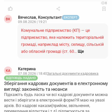
8
Вячеслав, Консультант
ЕКСПЕРТ
ВК
09.08.2026 | 19:21
Комунальне підприємство (КП) — це
підприємство, яке належить територіальній
громаді, наприклад місту, селищу, сільській
або обласній громаді (ст. 60…
Ще
Катерина
КА
07.08.2026 | 18:40
Загальні документи кадровика
ВІДПОВІДЬ НАДАНО
Зберігання кадрових документів в електронному
вигляді: законність та нюанси
Підкажіть будь ласка чи всі кадрові документи можна
вести і зберігати в електронній формі?Я маю на увазі
архів. Всі кадрові накази(прийом, звільнення,
переведення,відпустки і т.д) підписуються за