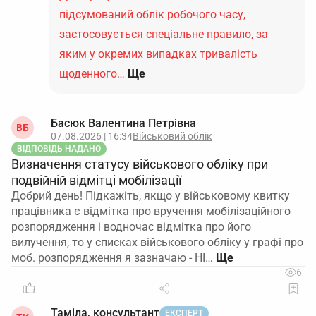
підсумований облік робочого часу,
застосовується спеціальне правило, за
яким у окремих випадках тривалість
щоденного…
Ще
Басюк Валентина Петрівна
ВБ
07.08.2026 | 16:34
Військовий облік
ВІДПОВІДЬ НАДАНО
Визначення статусу військового обліку при
подвійній відмітці мобілізації
Добрий день! Підкажіть, якщо у військовому квитку
працівника є відмітка про вручення мобілізаційного
розпорядження і водночас відмітка про його
вилучення, то у списках військового обліку у графі про
моб. розпорядження я зазначаю - НІ…
6
Таміла, консультант
ЕКСПЕРТ