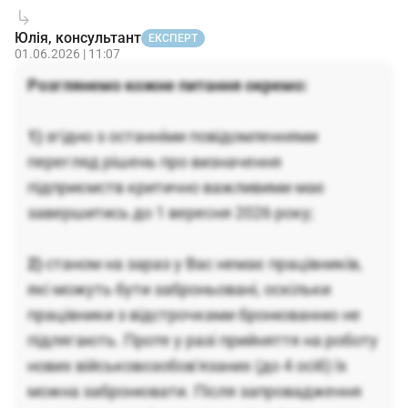
Юлія, консультант
ЕКСПЕРТ
01.06.2026 | 11:07
Розглянемо кожне питання окремо:
1)
згідно з останніми повідомленнями
перегляд рішень про визначення
підприємств критично важливими має
завершитись до 1 вересня 2026 року;
2)
станом на зараз у Вас немає працівників,
які можуть бути заброньовані, оскільки
працівники з відстрочками бронюванню не
підлягають. Проте у разі прийняття на роботу
нових військовозобов'язаних (до 4 осіб) їх
можна забронювати. Після запровадження