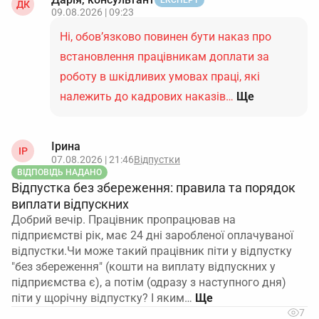
ЕКСПЕРТ
ДК
09.08.2026 | 09:23
Ні, обов’язково повинен бути наказ про
встановлення працівникам доплати за
роботу в шкідливих умовах праці, які
належить до кадрових наказів…
Ще
Ірина
ІР
07.08.2026 | 21:46
Відпустки
ВІДПОВІДЬ НАДАНО
Відпустка без збереження: правила та порядок
виплати відпускних
Добрий вечір. Працівник пропрацював на
підприємстві рік, має 24 дні заробленої оплачуваної
відпустки.Чи може такий працівник піти у відпустку
"без збереження" (кошти на виплату відпускних у
підприємства є), а потім (одразу з наступного дня)
піти у щорічну відпустку? І яким…
7