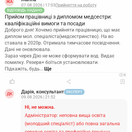
ЖА
07.08.2026 | 17:03
Прийняття на роботу
ВІДПОВІДЬ НАДАНО
Прийом працівниці з дипломом медсестри:
кваліфікаційні вимоги та посади
Доброго дня! Хочемо прийняти працівницю, що має
диплом мол. спеціаліста(медсестринство). На во
ставала в 2020р. Отримала тимчасове посвідчення.
Дані не оновлювала.
Зараз через Дію не може сформувати вод. Видає
помилку. Резерв+ боїться установлювати.
Підкажіть, будь…
6
Дарія, консультант
ЕКСПЕРТ
ДК
09.08.2026 | 21:52
Ні, не можна.
Адміністратор: неповна вища освіта
(молодший спеціаліст) або повна загальна
середня освіта та професійно-технічна