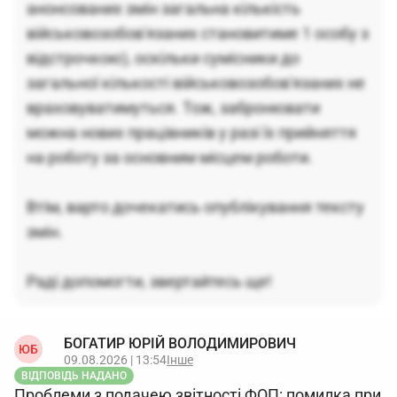
анонсованих змін загальна кількість
військовозобов'язаних становитиме 1 особу з
відстрочкою), оскільки сумісники до
загальної кількості військовозобов'язаних не
враховуватимуться. Тож, забронювати
можна нових працівників у разі їх прийняття
на роботу за основним місцем роботи.
Втім, варто дочекатись опублікування тексту
змін.
Раді допомогти, звертайтесь ще!
БОГАТИР ЮРІЙ ВОЛОДИМИРОВИЧ
ЮБ
09.08.2026 | 13:54
Інше
ВІДПОВІДЬ НАДАНО
Проблеми з подачею звітності ФОП: помилка при