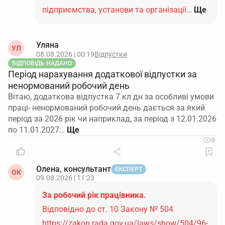
підприємства, установи та організації…
Ще
Уляна
УЛ
08.08.2026 | 00:19
Відпустки
ВІДПОВІДЬ НАДАНО
Період нарахування додаткової відпустки за
ненормований робочий день
Вітаю, додаткова відпустка 7 кл дн за особливі умови
праці- ненормований робочий день дається за який
період за 2026 рік чи наприклад, за період з 12.01.2026
по 11.01.2027…
9
Олена, консультант
ЕКСПЕРТ
ОК
09.08.2026 | 11:23
За робочий рік працівника.
Відповідно до ст. 10 Закону № 504
https://zakon.rada.gov.ua/laws/show/504/96-