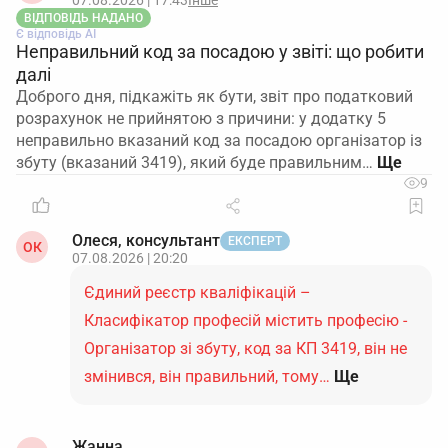
07.08.2026 | 17:43
Інше
ВІДПОВІДЬ НАДАНО
Є відповідь АІ
Неправильний код за посадою у звіті: що робити
далі
Доброго дня, підкажіть як бути, звіт про податковий
розрахунок не прийнятою з причини: у додатку 5
неправильно вказаний код за посадою організатор із
збуту (вказаний 3419), який буде правильним…
9
Олеся, консультант
ЕКСПЕРТ
ОК
07.08.2026 | 20:20
Єдиний реєстр кваліфікацій –
Класифікатор професій містить професію -
Організатор зі збуту, код за КП 3419, він не
змінився, він правильний, тому…
Ще
Жанна