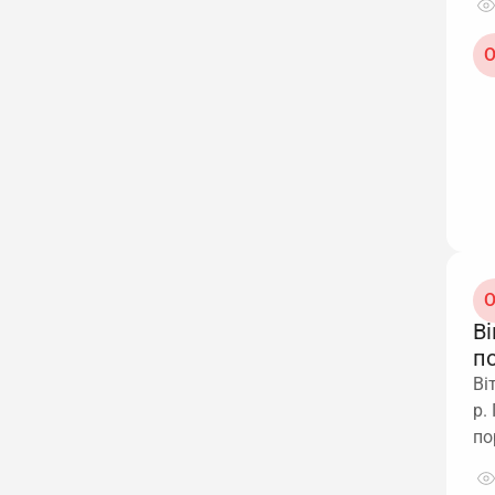
О
О
Ві
п
Ві
р.
по