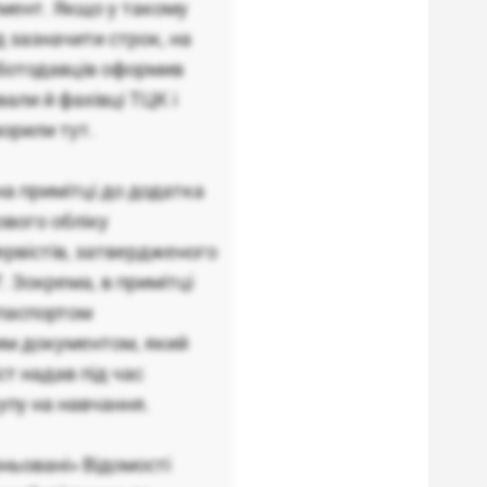
умент. Якщо у такому
д зазначити строк, на
роботодавців оформив
ли й фахівці ТЦК і
орили тут.
а примітці до додатка
ового обліку
ервістів, затвердженого
 Зокрема, в примітці
 паспортом
им документом, який
ст надав під час
упу на навчання.
ньовані» Відомості