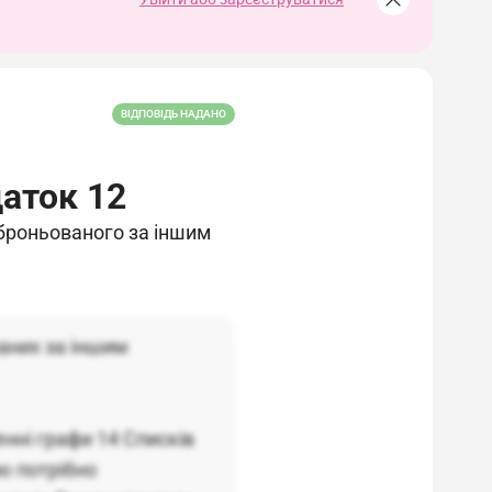
ВІДПОВІДЬ НАДАНО
даток 12
аброньованого за іншим
аних за іншим
нні графи 14 Списків
ю потрібно