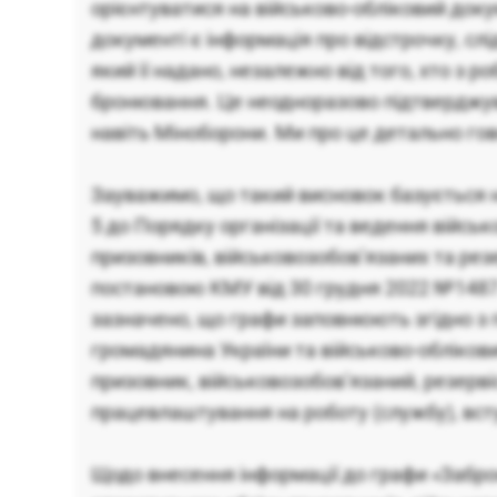
орієнтуватися на військово-обліковий док
документі є інформація про відстрочку, слі
який її надано, незалежно від того, хто з 
бронювання. Це неодноразово підтверджува
навіть Міноборони. Ми про це детально гов
Зауважимо, що такий висновок базується н
5 до Порядку організації та ведення військ
призовників, військовозобов’язаних та рез
постановою КМУ від 30 грудня 2022 №1487.
зазначено, що графи заповнюють згідно з
громадянина України та військово-обліков
призовник, військовозобов’язаний, резерві
працевлаштування на роботу (службу), вст
Щодо внесення інформації до графи «Забро