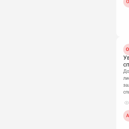
О
О
Ув
с
До
ли
за
сп
А