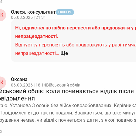
4
Олеся, консультант
ЕКСПЕРТ
К
06.08.2026 | 21:31
Ні, відпустку потрібно перенести або продовжити у 
непрацездатності.
Відпустку переносять або продовжують у разі тимч
непрацездатності…
Ще
Оксана
К
06.08.2026 | 18:14
Військовий облік
йськовий облік: коли починається відлік після
овідомлення
таю. Установа 3 особи без військовозобовязаних. Керівника
 Повідомлення до тцк не подали. Вважається, що вже минул
рушення немає, чи відлік почнеться з дати , з якої подамо
3