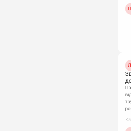
П
Л
З
д
Пр
ві
тр
ро