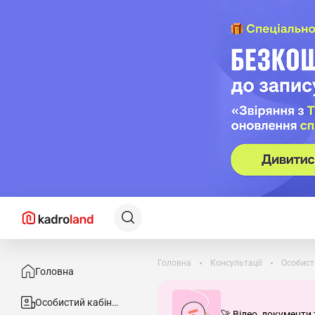
Головна
Консультації
Особист
Головна
Особистий кабінет
🚀 Відео, документи 