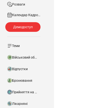
Розваги
Календар Кадровика
Теми
Військовий облік
Відпустки
Бронювання
Прийняття на роботу
Лікарняні