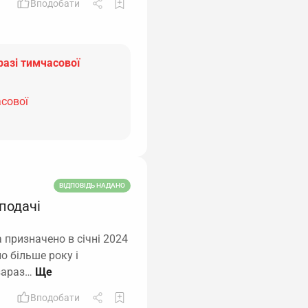
Вподобати
разі тимчасової
асової
ВІДПОВІДЬ НАДАНО
 подачі
 призначено в січні 2024
о більше року і
 зараз…
Вподобати