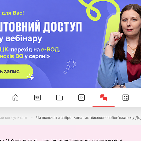
ий консультант
Чи включати заброньованих військовозобов'язаних у До
та AI-Консультант — усе для вашої зручності в одному місці