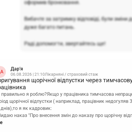
оформив бронювання.
Вибачте за затримку відповіді, були зміни 
дуже багато питань.
Раді допомогти, звертайтесь ще!
Дар’я
А
06.08.2026 | 21:10
Лікарняні / страховий стаж
оригування щорічної відпустки через тимчасов
рацівника
 правильно я роблю?Якщо у працівника тимчасова непраце
ріод щорічної відпустки ( наприклад, працівник недогуляв 3
 днів),то я як кадровик:
Видаю наказ "Про внесення змін до наказу про щорічну від