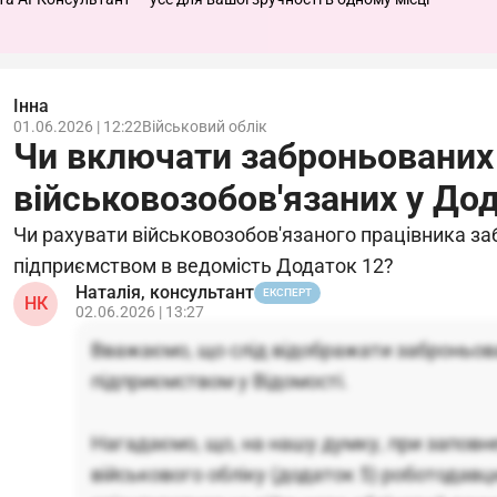
Інна
01.06.2026 | 12:22
Військовий облік
Чи включати заброньованих
військовозобов'язаних у До
Чи рахувати військовозобов'язаного працівника з
підприємством в ведомість Додаток 12?
Наталія, консультант
ЕКСПЕРТ
НК
02.06.2026 | 13:27
Вважаємо, що слід відображати заброньов
підприємством у Відомості.
Нагадаємо, що, на нашу думку, при заповне
військового обліку (додаток 5) роботодавц