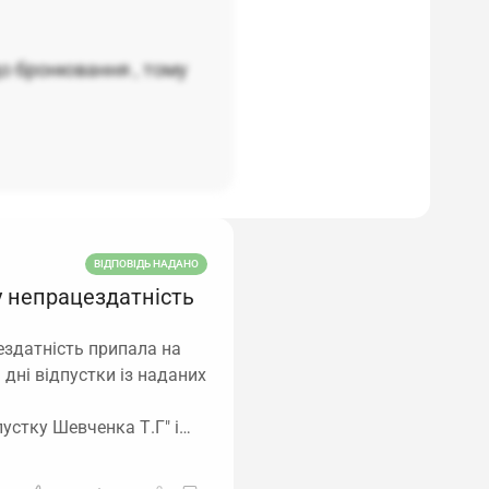
до бронювання , тому
ВІДПОВІДЬ НАДАНО
у непрацездатність
здатність припала на
 дні відпустки із наданих
пустку Шевченка Т.Г" і…