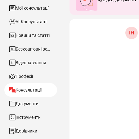
Мої консультації
АІ-Консультант
ІН
Новини та статті
Безкоштовні вебінари
Відеонавчання
Професії
Консультації
Документи
Інструменти
Довідники