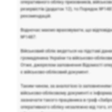
оперативного обліку призовників, військов
резервістів (додаток 12), то Порядок №148
рекомендацій.
Водночас маємо враховувати, що відповідн
№1487:
Військовий облік ведеться на підставі дан
громадянина України та військово-обліков
Отже, джерелом заповнення Відомості опе
є військово-обліковий документ.
Таким чином, за аналогією із заповненням 
військово-обліковому документі є інформац
зазначати такого працівника в граф «Забро
оперативного обліку незалежно від того, х