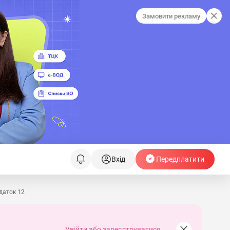
Замовити рекламу
Вхід
Передплатити
даток 12
Увійти або зареєструватися