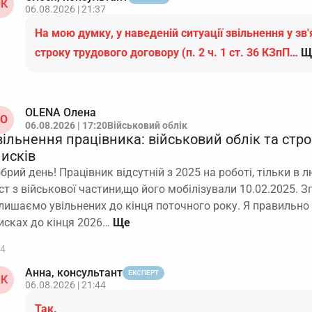
К
06.08.2026 | 21:37
На мою думку, у наведеній ситуації звільнення у зв'
строку трудового договору (п. 2 ч. 1 ст. 36 КЗпП…
Щ
OLENA Олена
O
06.08.2026 | 17:20
Військовий облік
ільнення працівника: військовий облік та стро
писків
брий день! Працівник відсутній з 2025 на роботі, тільки в
ст з військової частини,що його мобілізували 10.02.2025. З
лишаємо увільнених до кінця поточного року. Я правильно
исках до кінця 2026…
4
Анна, консультант
ЕКСПЕРТ
К
06.08.2026 | 21:44
Так.