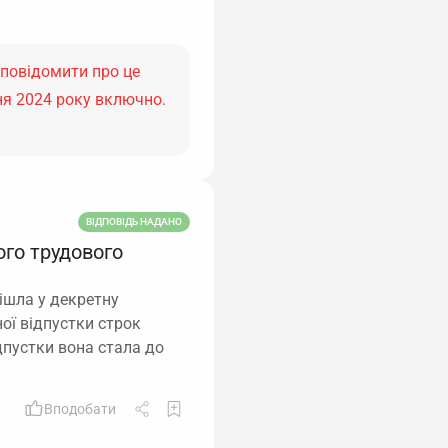
 повідомити про це
ня 2024 року включно.
ВІДПОВІДЬ НАДАНО
ого трудового
ішла у декретну
ної відпустки строк
дпустки вона стала до
Вподобати