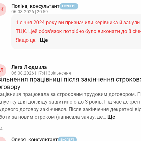
Поліна, консультант
ЕКСПЕРТ
К
06.08.2026 | 20:59
1 січня 2024 року ви призначили керівника й забули
ТЦК. Цей обов’язок потрібно було виконати до 8 січ
Якщо це…
Ще
Лега Людмила
Л
06.08.2026 | 17:41
Звільнення
вільнення працівниці після закінчення строков
оговору
ацівниця працювала за строковим трудовим договором. П
дпустку для догляду за дитиною до 3 років. Під час декрет
удового договру закінчився. Після закінчення декретноі ві
боти за новим строком (написала заяву, де…
4
Олеся, консультант
ЕКСПЕРТ