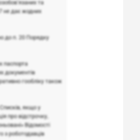
озобов’язаних та
7 не дає жодних
о до п. 20 Порядку
их паспорта
их документів
ративно гообліку також
Списків, якщо у
ія про відстрочку,
ньовані» Відомості
то з роботодавців