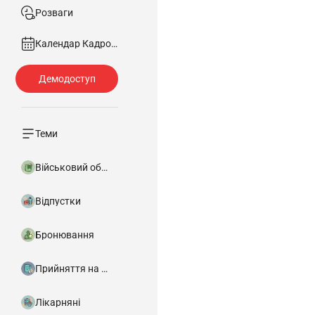
Розваги
Календар Кадровика
Теми
Військовий облік
Відпустки
Бронювання
Прийняття на роботу
Лікарняні