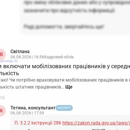
про зміну облікових даних або у супровідно
зазначити про відсутність інформації.
Раді допомогти, звертайтесь ще!
Світлана
В
06.08.2026 | 16:56
Кадровий облік
ідповідь АІ
и включати мобілізованих працівників у серед
лькість
таю! Чи потрібно враховувати мобілізованих працівників в
лькість штатних працівників…
10
Тетяна, консультант
ЕКСПЕРТ
К
06.08.2026 | 17:39
П. 3.2.2 Інструкції 286
https://zakon.rada.gov.ua/laws