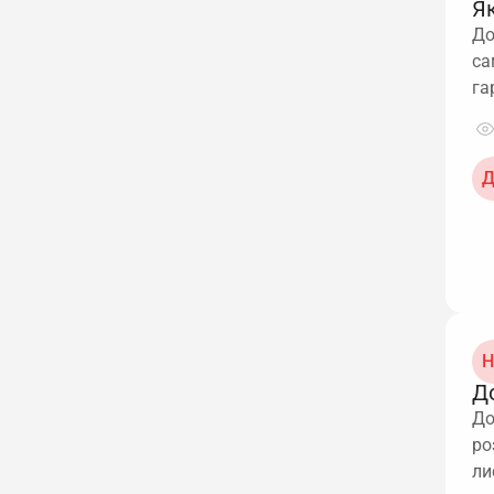
Як
До
са
га
Д
Н
Д
До
ро
ли