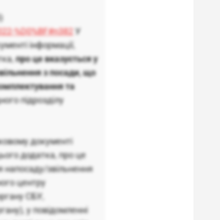
)
-2022-%D0%BF#n382
У
ументі інформації,
тка,
про це вказується у
вільнення з посади, що
комплектування та
ного підрозділу
ліковому документі
 цього додатка, про це
я напосаду/звільнення
ного центру
органу СБУ,
гану), у повідомленні