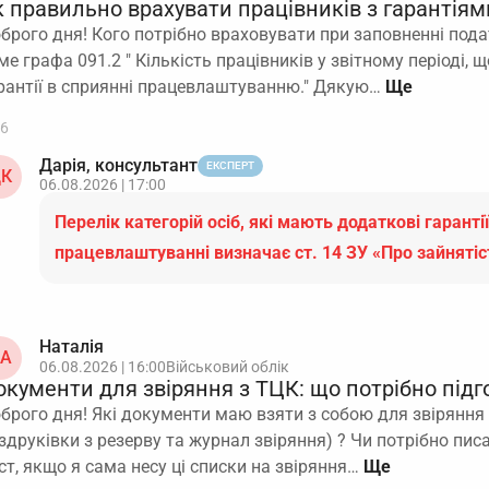
 правильно врахувати працівників з гарантіями
брого дня! Кого потрібно враховувати при заповненні пода
ме графа 091.2 " Кількість працівників у звітному періоді,
рантії в сприянні працевлаштуванню." Дякую…
6
Дарія, консультант
ЕКСПЕРТ
К
06.08.2026 | 17:00
Перелік категорій осіб, які мають додаткові гарантії
працевлаштуванні визначає ст. 14 ЗУ «Про зайняті
Наталія
А
06.08.2026 | 16:00
Військовий облік
окументи для звіряння з ТЦК: що потрібно підг
брого дня! Які документи маю взяти з собою для звіряння з
здруківки з резерву та журнал звіряння) ? Чи потрібно пи
ст, якщо я сама несу ці списки на звіряння…