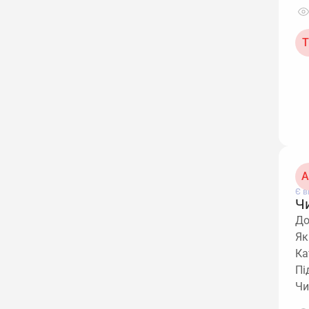
Т
А
Є в
Ч
До
Як
Ка
Пі
Чи