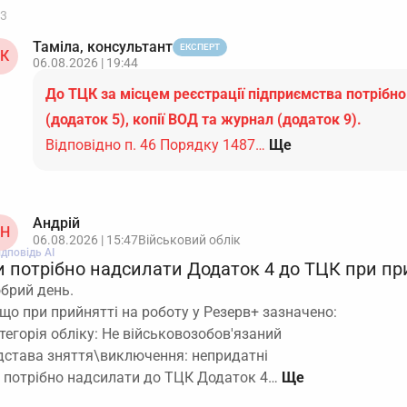
3
Таміла, консультант
ЕКСПЕРТ
К
06.08.2026 | 19:44
До ТЦК за місцем реєстрації підприємства потрібно
(додаток 5), копії ВОД та журнал (додаток 9).
Відповідно п. 46 Порядку 1487…
Ще
Андрій
Н
06.08.2026 | 15:47
Військовий облік
ідповідь АІ
и потрібно надсилати Додаток 4 до ТЦК при пр
брий день.
що при прийнятті на роботу у Резерв+ зазначено:
тегорія обліку: Не військовозобов'язаний
дстава зняття\виключення: непридатні
 потрібно надсилати до ТЦК Додаток 4…