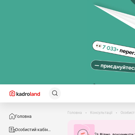
Головна
Консультації
Особист
Головна
Особистий кабінет
🚀 Відео, документи 