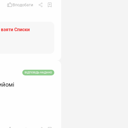
Вподобати
 взяти Списки
ВІДПОВІДЬ НАДАНО
ийомі