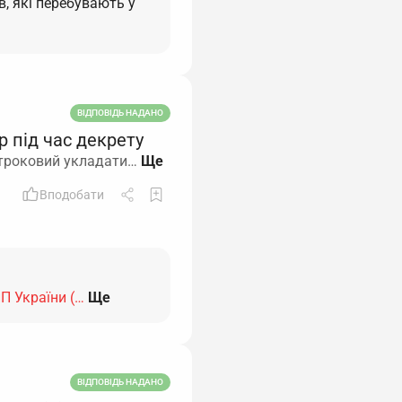
, які перебувають у
ВІДПОВІДЬ НАДАНО
р під час декрету
 строковий укладати…
Вподобати
пП України (…
Ще
ВІДПОВІДЬ НАДАНО