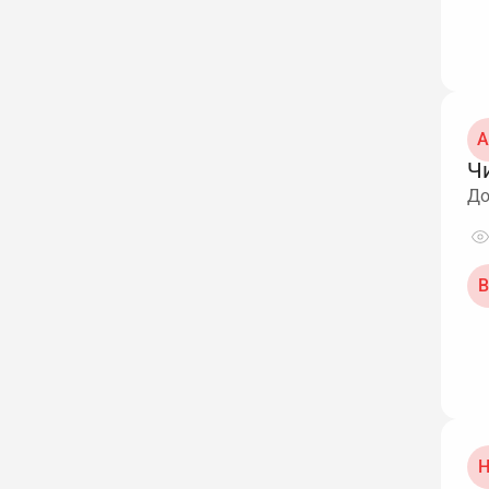
А
Чи
До
В
Н