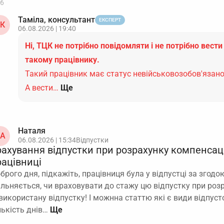
6
Таміла, консультант
ЕКСПЕРТ
К
06.08.2026 | 19:40
Ні, ТЦК не потрібно повідомляти і не потрібно вести
такому працівнику.
Такий працівник має статус невійськовозобов'язано
А вести…
Ще
Наталя
А
06.08.2026 | 15:34
Відпустки
рахування відпустки при розрахунку компенсаці
рацівниці
брого дня, підкажіть, працівниця була у відпустці за згодою
ільняється, чи враховувати до стажу цю відпустку при роз
використану відпустку! І можнна статтю які є види відпусто
лькість днів…