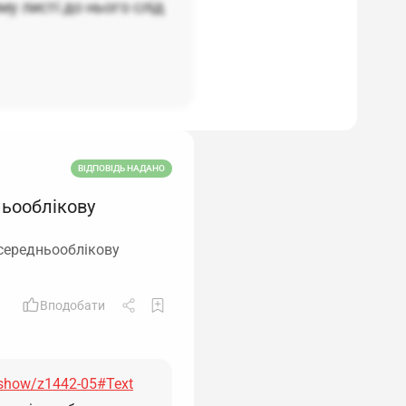
му листі до нього слід
ВІДПОВІДЬ НАДАНО
ньооблікову
 середньооблікову
Вподобати
/show/z1442-05#Text