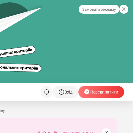
Замовити рекламу
Вхід
Передплатити
іку
Увійти або зареєструватися