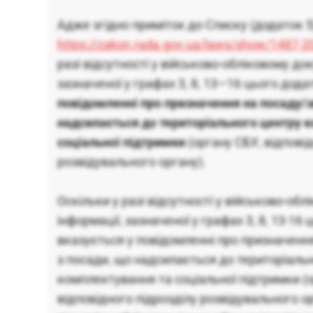
Адже згідно приміток до Списку (додаток 5
https://zakon.rada.gov.ua/laws/show/1487
разі відсутності у військово-обліковому док
зазначеної у графах 3, 8, 13—16 цього дода
повідомленні про призначення на посаду/з
надсилається до територіального центру 
соціальної підтримки
(органу СБУ, відповід
розвідувального органу).
Оскільки у разі відсутності у військово-об
інформації, зазначеної у графах 3, 8, 13-16
вказується у повідомленні про призначенн
з посади, що надсилається до територіаль
комплектування та соціальної підтримки (
відповідного підрозділу розвідувального ор