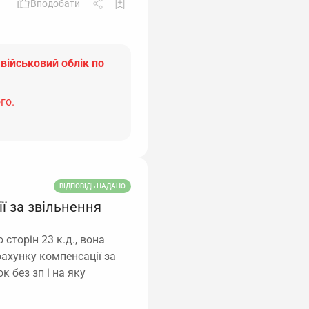
Вподобати
 військовий облік по
го.
ВІДПОВІДЬ НАДАНО
ї за звільнення
 сторін 23 к.д., вона
рахунку компенсації за
к без зп і на яку