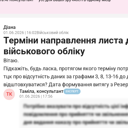
Діана
01.06.2026 | 16:02
Військовий облік
Терміни направлення листа
військового обліку
Вітаю.
Підкажіть, будь ласка, протягом якого терміну пот
тцк про відсутність даних за графами 3, 8, 13-16 до 
відштовхуватися? Дата формування витягу з Резер
Таміла, консультант
ЕКСПЕРТ
ТК
01.06.2026 | 17:56
Потрібно вказувати про відсутність цієї ін
повідомлення про прийняття чи звільнення
дня видання наказу про прийняття чи звіл