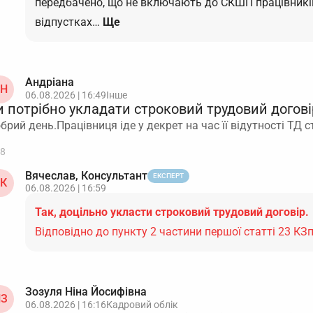
передбачено, що не включають до СКШП працівників
відпустках…
Ще
Андріана
Н
06.08.2026 | 16:49
Інше
 потрібно укладати строковий трудовий догові
брий день.Працівниця іде у декрет на час її відутності ТД
8
Вячеслав, Консультант
ЕКСПЕРТ
К
06.08.2026 | 16:59
Так, доцільно укласти строковий трудовий договір.
Відповідно до пункту 2 частини першої статті 23 КЗ
Зозуля Ніна Йосифівна
З
06.08.2026 | 16:16
Кадровий облік