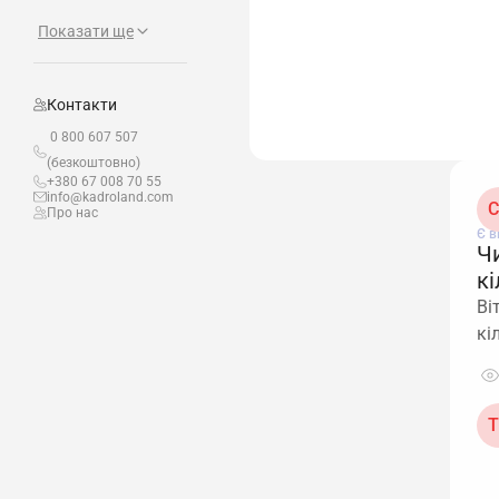
Показати ще
Контакти
0 800 607 507
(безкоштовно)
+380 67 008 70 55
info@kadroland.com
С
Про нас
Є в
Ч
кі
Ві
кі
Т