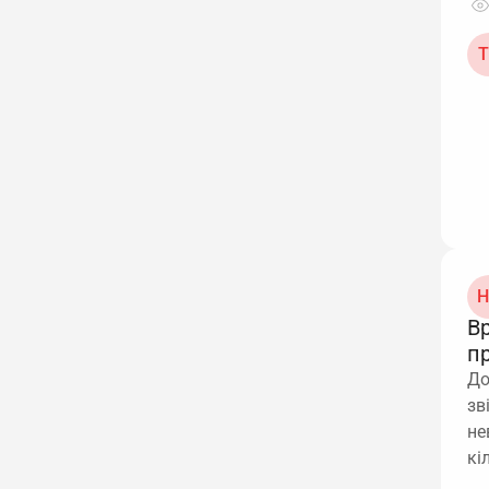
Т
Н
В
п
До
зв
не
кі