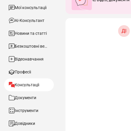
Мої консультації
АІ-Консультант
ДІ
Новини та статті
Безкоштовні вебінари
Відеонавчання
Професії
Консультації
Документи
Інструменти
Довідники