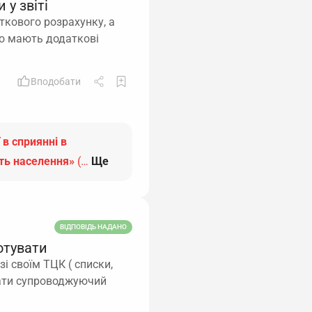
 у звіті
ткового розрахунку, а
 що мають додаткові
Вподобати
 в сприянні в
сть населення»
(…
Ще
ВІДПОВІДЬ НАДАНО
отувати
і своїм ТЦК ( списки,
сати супроводжуючий