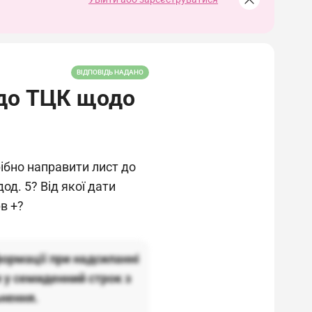
ВІДПОВІДЬ НАДАНО
 до ТЦК щодо
рібно направити лист до
дод. 5? Від якої дати
в +?
формації при надсиланні
 у семиденний строк з
ьнення.