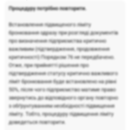
Процедуру потрібно повторити.
Встановлення підвищеного ліміту
бронювання одразу при розгляді документів
про визначення підприємства критично
важливим (підтвердження, продовження
критичності) Порядком 76 не передбачено.
Отже, при прийнятті рішення про
підтвердження статусу критично важливого
ліміт бронювання буде встановлено на рівні
50%, після чого підприємство матиме право
звернутись до відповідного органу повторно
з обґрунтуванням необхідності підвищення
ліміту. Тобто, процедуру підвищення ліміту
доведеться повторити.