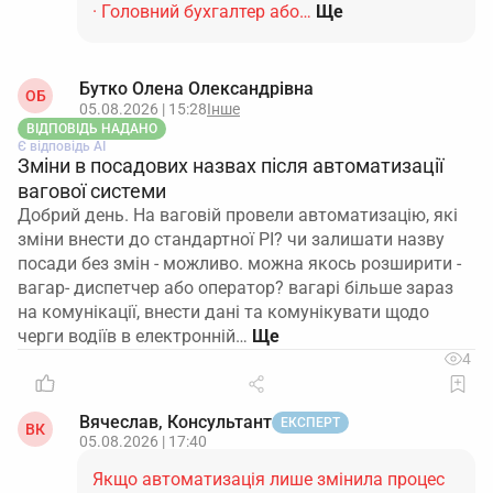
· Головний бухгалтер або…
Ще
Бутко Олена Олександрівна
ОБ
05.08.2026 | 15:28
Інше
ВІДПОВІДЬ НАДАНО
Є відповідь АІ
Зміни в посадових назвах після автоматизації
вагової системи
Добрий день. На ваговій провели автоматизацію, які
зміни внести до стандартної РІ? чи залишати назву
посади без змін - можливо. можна якось розширити -
вагар- диспетчер або оператор? вагарі більше зараз
на комунікації, внести дані та комунікувати щодо
черги водіїв в електронній…
4
Вячеслав, Консультант
ЕКСПЕРТ
ВК
05.08.2026 | 17:40
Якщо автоматизація лише змінила процес