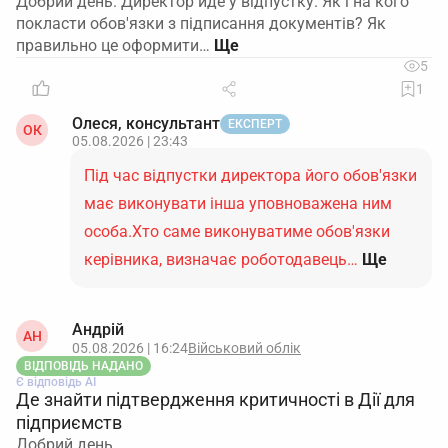
Добрий день. Директор йде у відпустку. Як і на кого
покласти обов'язки з підписання документів? Як
правильно це оформити…
5
1
Олеся, консультант
ЕКСПЕРТ
ОК
05.08.2026 | 23:43
Під час відпустки директора його обов'язки
має виконувати інша уповноважена ним
особа.Хто саме виконуватиме обов'язки
керівника, визначає роботодавець…
Ще
Андрій
АН
05.08.2026 | 16:24
Військовий облік
ВІДПОВІДЬ НАДАНО
Є відповідь АІ
Де знайти підтвердження критичності в Дії для
підприємств
Добрий день.