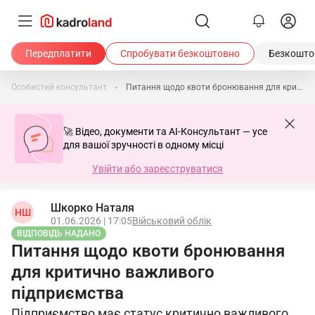
Передплатити
Спробувати безкоштовно
Безкоштов
Особистий консультант
Питання щодо квоти бронювання для критично важливого підприємства
🚀 Відео, документи та AI-Консультант — усе
для вашої зручності в одному місці
Увійти або зареєструватися
Шкорко Наталя
НШ
01.06.2026 | 17:05
Військовий облік
ВІДПОВІДЬ НАДАНО
Питання щодо квоти бронювання
для критично важливого
підприємства
Підприємство має статус критично важливого