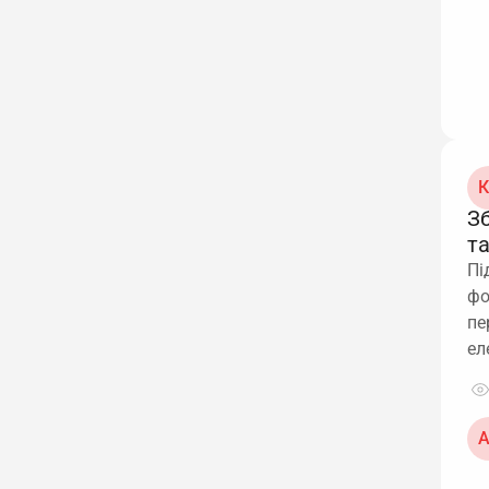
К
З
т
Пі
фо
пе
ел
А