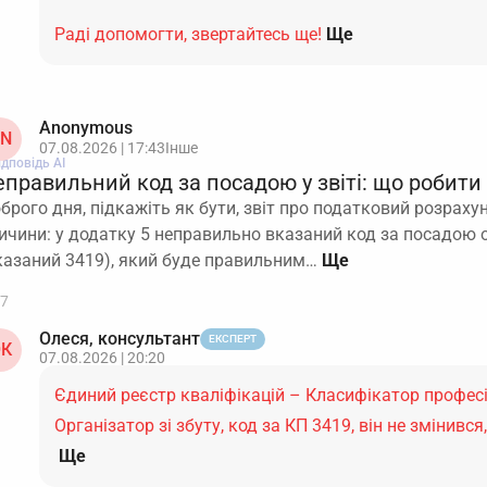
Раді допомогти, звертайтесь ще!
Ще
Anonymous
N
07.08.2026 | 17:43
Інше
ідповідь АІ
правильний код за посадою у звіті: що робити
брого дня, підкажіть як бути, звіт про податковий розраху
ичини: у додатку 5 неправильно вказаний код за посадою о
казаний 3419), який буде правильним…
7
Олеся, консультант
ЕКСПЕРТ
К
07.08.2026 | 20:20
Єдиний реєстр кваліфікацій – Класифікатор професі
Організатор зі збуту, код за КП 3419, він не змінивс
Ще