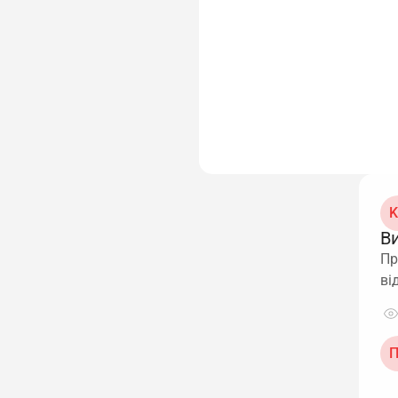
K
В
Пр
ві
П