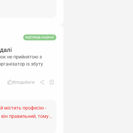
ВІДПОВІДЬ НАДАНО
 далі
нок не прийнятою з
рганізатор із збуту
Вподобати
й містить професію -
я, він правильний, тому…