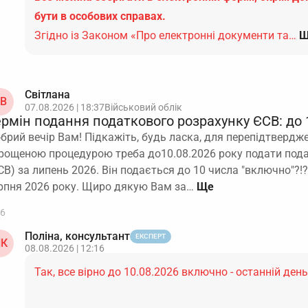
бути в особових справах.
Згідно із Законом «Про електронні документи та…
Щ
Світлана
В
07.08.2026 | 18:37
Військовий облік
ермін подання податкового розрахунку ЄСВ: до 
брий вечір Вам! Підкажіть, будь ласка, для перепідтвердж
рощеною процедурою треба до10.08.2026 року подати под
СВ) за липень 2026. Він подається до 10 числа "включно"?!?
рпня 2026 року. Щиро дякую Вам за…
6
Поліна, консультант
ЕКСПЕРТ
К
08.08.2026 | 12:16
Так, все вірно до 10.08.2026 включно - останній ден