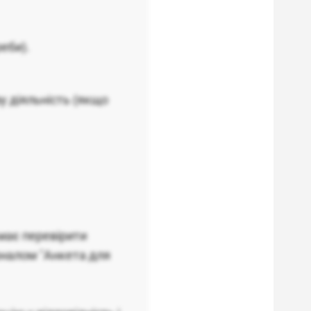
еби).
 діяльність (якщо
має перевірити
оналом "Анкета для