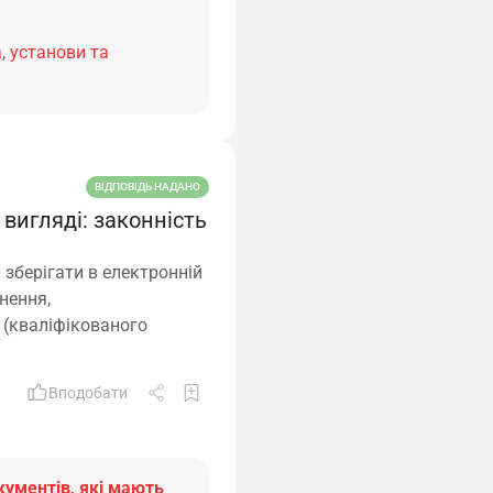
, установи та
ВІДПОВІДЬ НАДАНО
вигляді: законність
 зберігати в електронній
нення,
 (кваліфікованого
Вподобати
кументів, які мають