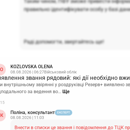
Таким чином, ПФУ зможе привести інформац
правильно ідентифікувати особу у базі дан
Раді допомогти, звертайтесь ще!
KOZLOVSKA OLENA
O
08.08.2026 | 06:27
Військовий облік
иявлення звання рядовий: які дії необхідно вж
и внутрішньому звірянні у роздруківці Резерв+ виявлено зва
дподального за ведення во…
15
Поліна, консультант
ЕКСПЕРТ
К
08.08.2026 | 11:03
Внести в списки це звання і повідомлення до ТЦК пр