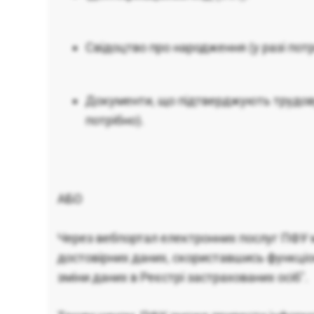
Свідоцтво про народження (у разі потр
Документи, що підтверджують трудову
потрібно).
АБО
Через вебпортал електронних послуг ПФУ 
достовірних даних, скориставшись функці
зміни даних в Реєстрі застрахованих осіб".