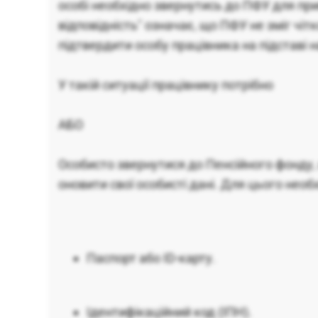
особі необхідно звернутись до ПФУ для пр
відповідність" означає, що ПФУ не зміг чіт
підтвердити особу працівника на підставі 
У такій ситуації працівнику потрібно
АБО
Особисто звернутися до Пенсійного фонду,
оновити свої особисті дані. Для цього необх
Паспорт або ID-карту.
Ідентифікаційний код (ІПН).