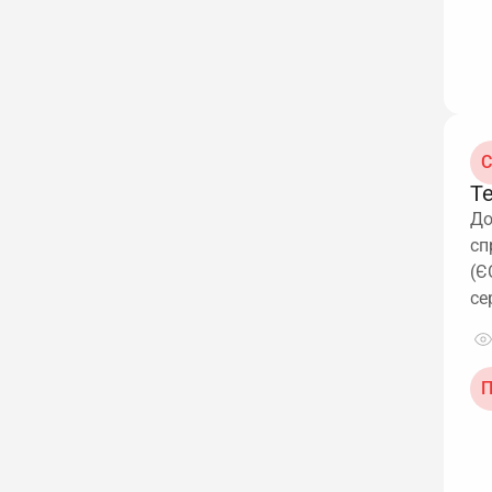
С
Т
До
сп
(Є
се
П