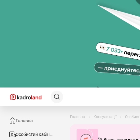
Головна
Консультації
Особист
Головна
Особистий кабінет
🚀 Відео, документи 