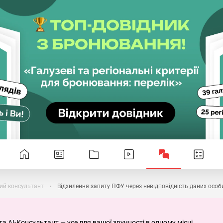
ий консультант
Відхилення запиту ПФУ через невідповідність даних особ
та AI-Консультант — усе для вашої зручності в одному місці