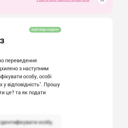
ВІДПОВІДЬ НАДАНО
з
про переведення
ідхилено з наступним
ікувати особу, особі
 у відповідність". Прошу
ти це? та як подати
ідентифікувати особу,