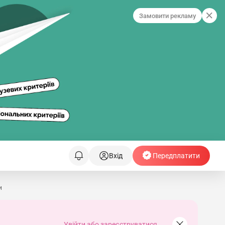
Замовити рекламу
Вхід
Передплатити
и
Увійти або зареєструватися