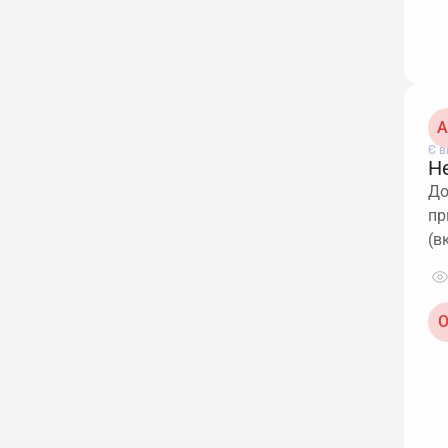
A
Є в
Не
До
пр
(в
О