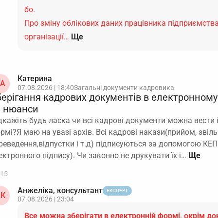
бо.
Про зміну облікових даних працівника підприємства
організації…
Ще
Катерина
А
07.08.2026 | 18:40
Загальні документи кадровика
берігання кадрових документів в електронному 
а нюанси
дкажіть будь ласка чи всі кадрові документи можна вести і
рмі?Я маю на увазі архів. Всі кадрові накази(прийом, звіль
реведення,відпустки і т.д) підписуються за допомогою КЕП
ектронного підпису). Чи законно не друкувати їх і…
15
Анжеліка, консультант
ЕКСПЕРТ
К
07.08.2026 | 23:04
Все можна зберігати в електронній формі, окрім до