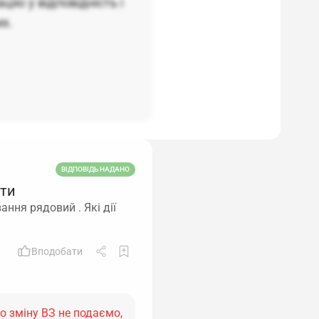
ію у відповідність і
их.
ВІДПОВІДЬ НАДАНО
ити
ння рядовий . Які дії
Вподобати
о зміну ВЗ не подаємо,