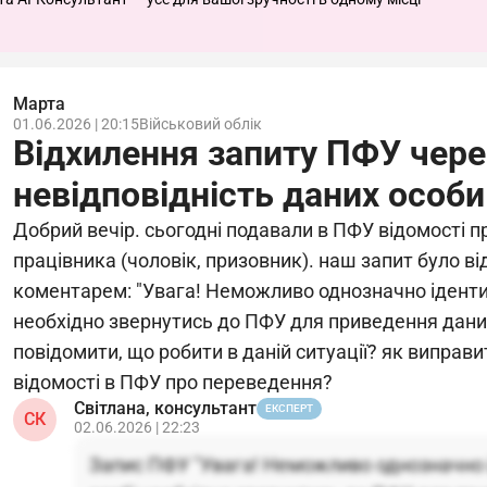
Марта
01.06.2026 | 20:15
Військовий облік
Відхилення запиту ПФУ чере
невідповідність даних особи
Добрий вечір. сьогодні подавали в ПФУ відомості 
працівника (чоловік, призовник). наш запит було в
коментарем: "Увага! Неможливо однозначно ідентиф
необхідно звернутись до ПФУ для приведення даних
повідомити, що робити в даній ситуації? як виправи
відомості в ПФУ про переведення?
Світлана, консультант
ЕКСПЕРТ
СК
02.06.2026 | 22:23
Запис ПФУ "Увага! Неможливо однозначно 