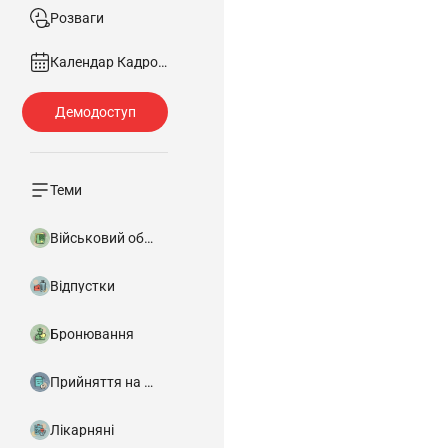
Розваги
Календар Кадровика
Теми
Військовий облік
Відпустки
Бронювання
Прийняття на роботу
Лікарняні