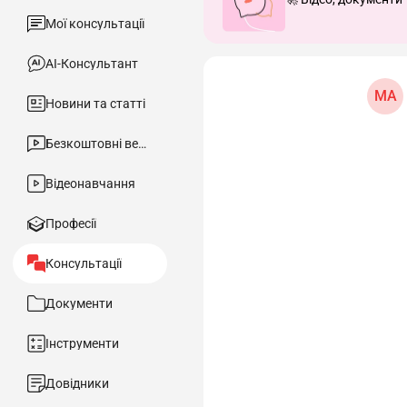
Мої консультації
АІ-Консультант
МА
Новини та статті
Безкоштовні вебінари
Відеонавчання
Професії
Консультації
Документи
Інструменти
Довідники