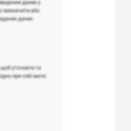
иведення даних у
ко визначити або
наданих даних.
 щоб уточнити та
ідно при собі мати: