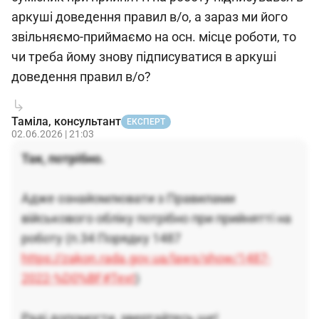
аркуші доведення правил в/о, а зараз ми його
звільняємо-приймаємо на осн. місце роботи, то
чи треба йому знову підписуватися в аркуші
доведення правил в/о?
Таміла, консультант
ЕКСПЕРТ
02.06.2026 | 21:03
Так, потрібно.
Адже ознайомлювати з Правилами
військового обліку потрібно при прийнятті на
роботу (п.34 Порядку 1487
https://zakon.rada.gov.ua/laws/show/1487-
2022-%D0%BF#Text
)
Раді допомогти, звертайтесь ще!