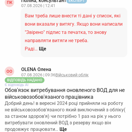
Поліна, консультант
ЕКСПЕРТ
ПК
07.08.2026 | 12:41
Вам треба лише внести ті дані у список, які
вони вказали у витягу. Якщо вони написали
"Звірено" підпис та печатка, то знову
направляти витяги не треба.
Раді…
Ще
OLENA Олена
ОO
07.08.2026 | 09:36
Військовий облік
ВІДПОВІДЬ НАДАНО
Є відповідь АІ
Обов'язок витребування оновленого ВОД для не
військовозобов'язаного працівника
Добрий день! в вересні 2024 році прийняли на роботу
не військовозобов'язаного який виключений з обліку(
за станом здоров'я) чи потрібно 1 раз на рік у нього
витребувати оновлений ВОД з резерву якщо він
продовжує працювати…