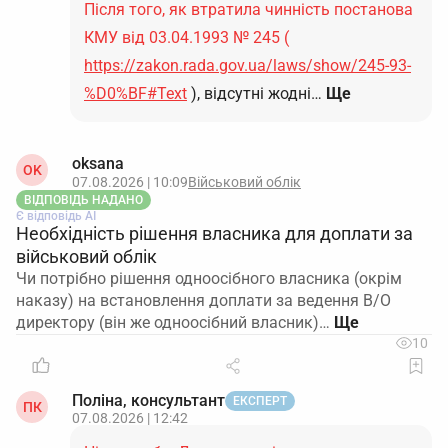
Після того, як втратила чинність постанова
КМУ від 03.04.1993 № 245 (
https://zakon.rada.gov.ua/laws/show/245-93-
%D0%BF#Text
), відсутні жодні…
Ще
oksana
OK
07.08.2026 | 10:09
Військовий облік
ВІДПОВІДЬ НАДАНО
Є відповідь АІ
Необхідність рішення власника для доплати за
військовий облік
Чи потрібно рішення одноосібного власника (окрім
наказу) на встановлення доплати за ведення В/О
директору (він же одноосібний власник)…
10
Поліна, консультант
ЕКСПЕРТ
ПК
07.08.2026 | 12:42