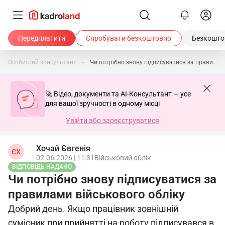
Передплатити
Спробувати безкоштовно
Безкоштов
Особистий консультант
Чи потрібно знову підписуватися за правилами військового обліку
🚀 Відео, документи та AI-Консультант — усе
для вашої зручності в одному місці
Увійти або зареєструватися
Хочай Євгенія
ЄХ
02.06.2026 | 11:31
Військовий облік
ВІДПОВІДЬ НАДАНО
Чи потрібно знову підписуватися за
правилами військового обліку
Добрий день. Якщо працівник зовнішній
сумісник при прийнятті на роботу підписувався в