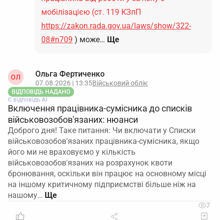
мобілізацією (ст. 119 КЗпП
https://zakon.rada.gov.ua/laws/show/322-
08#n709
) може…
Ще
Ольга Фертиченко
ОЛ
07.08.2026 | 13:35
Військовий облік
ВІДПОВІДЬ НАДАНО
Є відповідь АІ
Включення працівника-сумісника до списків
військовозобов'язаних: нюанси
Доброго дня! Таке питання: Чи включати у Списки
військовозобов'язаних працівника-сумісника, якщо
його ми не враховуємо у кількість
військовозобов'язаних на розрахунок квоти
бронювання, оскільки він працює на основному місці
на іншому критичному підприємстві більше ніж на
нашому…
7