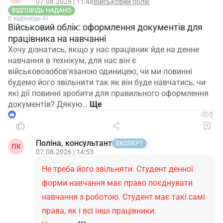
07.08.2026 | 11:48
Військовий облік
ВІДПОВІДЬ НАДАНО
Є відповідь АІ
Військовий облік: оформлення документів для
працівника на навчанні
Хочу дізнатись, якщо у нас працівник йде на денне
навчання в технікум, для нас він є
військовозобов'язаною одиницею, чи ми повинні
будемо його звільнити так як він буде навчатись, чи
які дії повинні зробити для правильного оформлення
документів? Дякую…
1
5
Поліна, консультант
ЕКСПЕРТ
ПК
07.08.2026 | 14:53
Не треба його звільняти. Студент денної
форми навчання має право поєднувати
навчання з роботою. Студент має такі самі
права, як і всі інші працівники.