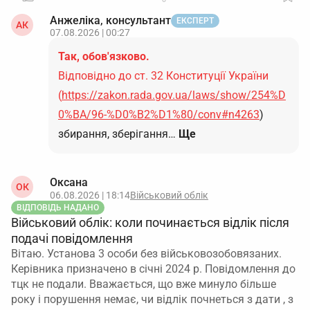
Анжеліка, консультант
ЕКСПЕРТ
АК
07.08.2026 | 00:27
Так, обов'язково.
Відповідно до ст. 32 Конституції України
(
https://zakon.rada.gov.ua/laws/show/254%D
0%BA/96-%D0%B2%D1%80/conv#n4263
)
збирання, зберігання…
Ще
Оксана
ОК
06.08.2026 | 18:14
Військовий облік
ВІДПОВІДЬ НАДАНО
Військовий облік: коли починається відлік після
подачі повідомлення
Вітаю. Установа 3 особи без військовозобовязаних.
Керівника призначено в січні 2024 р. Повідомлення до
тцк не подали. Вважається, що вже минуло більше
року і порушення немає, чи відлік почнеться з дати , з