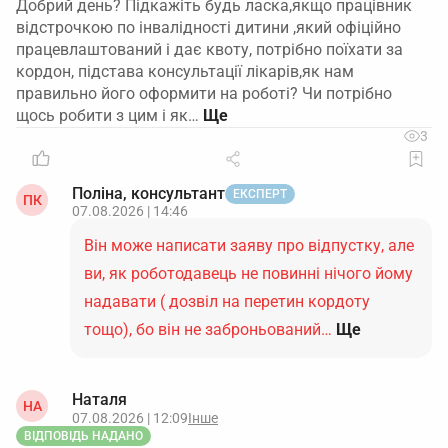
Добрий день? Підкажіть будь ласка,якщо працівник
відстрочкою по інвалідності дитини ,який офіційно
працевлаштований і дає квоту, потрібно поїхати за
кордон, підстава консультації лікарів,як нам
правильно його оформити на роботі? Чи потрібно
щось робити з цим і як…
3
Поліна, консультант
ЕКСПЕРТ
ПК
07.08.2026 | 14:46
Він може написати заяву про відпустку, але
ви, як роботодавець не повинні нічого йому
надавати ( дозвіл на перетин кордоту
тощо), бо він не заброньований…
Ще
Наталя
НА
07.08.2026 | 12:09
Інше
ВІДПОВІДЬ НАДАНО