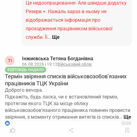
Це недоопрацювання. Але швидше додатку
Резерв +. Нажаль зараз в ньому не
відображається інформація про
проходження працівником військової
служби. Її…
Ще
Інжиєвська Тетяна Богданівна
ТІ
06.08.2026 | 19:12
Військовий облік
ВІДПОВІДЬ НАДАНО
Термін звіряння списків військовозобов’язаних
працівників ТЦК України
Доброго вечора.
Підкажіть, будь ласка, чи є встановлений термін,
протягом якого ТЦК за місце обліку
військовозобов’язаного працівника повинен провести
звіряння, з моменту отримання витягів із списків…
1
20