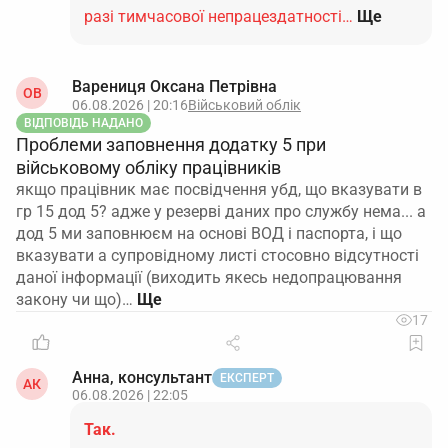
разі тимчасової непрацездатності…
Ще
Варениця Оксана Петрівна
ОВ
06.08.2026 | 20:16
Військовий облік
ВІДПОВІДЬ НАДАНО
Проблеми заповнення додатку 5 при
військовому обліку працівників
якщо працівник має посвідчення убд, що вказувати в
гр 15 дод 5? адже у резерві даних про службу нема... а
дод 5 ми заповнюєм на основі ВОД і паспорта, і що
вказувати а супровідному листі стосовно відсутності
даної інформації (виходить якесь недопрацювання
закону чи що)…
17
Анна, консультант
ЕКСПЕРТ
АК
06.08.2026 | 22:05
Так.