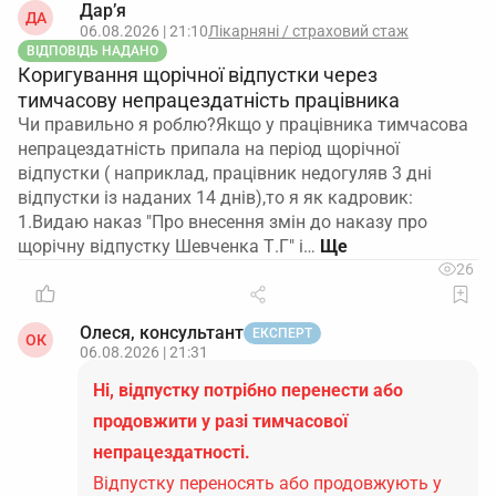
Дар’я
ДА
06.08.2026 | 21:10
Лікарняні / страховий стаж
ВІДПОВІДЬ НАДАНО
Коригування щорічної відпустки через
тимчасову непрацездатність працівника
Чи правильно я роблю?Якщо у працівника тимчасова
непрацездатність припала на період щорічної
відпустки ( наприклад, працівник недогуляв 3 дні
відпустки із наданих 14 днів),то я як кадровик:
1.Видаю наказ "Про внесення змін до наказу про
щорічну відпустку Шевченка Т.Г" і…
26
Олеся, консультант
ЕКСПЕРТ
ОК
06.08.2026 | 21:31
Ні, відпустку потрібно перенести або
продовжити у разі тимчасової
непрацездатності.
Відпустку переносять або продовжують у