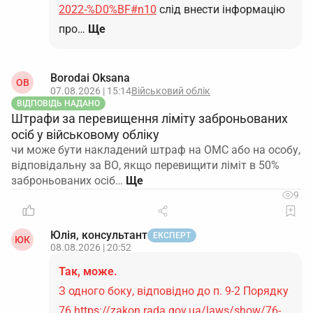
2022-%D0%BF#n10
слід внести інформацію
про…
Ще
Borodai Oksana
OB
07.08.2026 | 15:14
Військовий облік
ВІДПОВІДЬ НАДАНО
Штрафи за перевищення ліміту заброньованих
осіб у військовому обліку
чи може бути накладений штраф на ОМС або на особу,
відповідальну за ВО, якщо перевищити ліміт в 50%
заброньованих осіб…
9
Юлія, консультант
ЕКСПЕРТ
ЮК
08.08.2026 | 20:52
Так, може.
З одного боку, відповідно до п. 9-2 Порядку
76
https://zakon.rada.gov.ua/laws/show/76-