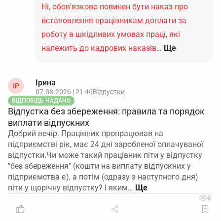
Ні, обов’язково повинен бути наказ про
встановлення працівникам доплати за
роботу в шкідливих умовах праці, які
належить до кадрових наказів…
Ще
Ірина
ІР
07.08.2026 | 21:46
Відпустки
ВІДПОВІДЬ НАДАНО
Відпустка без збереження: правила та порядок
виплати відпускних
Добрий вечір. Працівник пропрацював на
підприємстві рік, має 24 дні заробленої оплачуваної
відпустки.Чи може такий працівник піти у відпустку
"без збереження" (кошти на виплату відпускних у
підприємства є), а потім (одразу з наступного дня)
піти у щорічну відпустку? І яким…
6