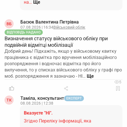
на…
Ще
Басюк Валентина Петрівна
ВБ
07.08.2026 | 16:34
Військовий облік
ВІДПОВІДЬ НАДАНО
Визначення статусу військового обліку при
подвійній відмітці мобілізації
Добрий день! Підкажіть, якщо у військовому квитку
працівника є відмітка про вручення мобілізаційного
розпорядження і водночас відмітка про його
вилучення, то у списках військового обліку у графі про
моб. розпорядження я зазначаю - НІ…
5
Таміла, консультант
ЕКСПЕРТ
ТК
08.08.2026 | 12:38
Вказуєте "Ні".
Згідно Переліку інформації, яка