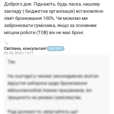
Доброго дня. Підкажіть, будь ласка, нашому
закладу ( бюджетна організація) встановлено
ліміт бронювання 100%. Чи можемо ми
забронювати сумісника, якщо за основним
місцем роботи (ТОВ) він не має броні.
Світлана, консультант
ЕКСПЕРТ
02.06.2026 | 15:21
Так.
На сьогодні у чинних законодавчих акитах
відсутня заборона щодо бронювання
військовозобов`язаних працівників, які
працюють на умовах сумісництва.
Раді допомогти, звертайтесь ще!