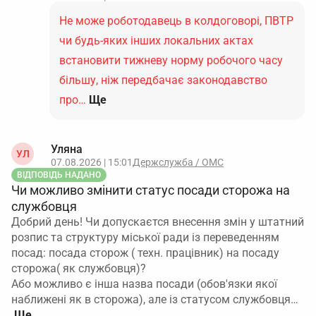
Не може роботодавець в колдоговорі, ПВТР
чи будь-яких інших локальних актах
встановити тижневу норму робочого часу
більшу, ніж передбачає законодавство
про…
Ще
Уляна
УЛ
07.08.2026 | 15:01
Держслужба / ОМС
ВІДПОВІДЬ НАДАНО
Чи можливо змінити статус посади сторожа на
службовця
Добрий день! Чи допускаєтся внесення змін у штатний
розпис та структуру міської ради із переведенням
посад: посада сторож ( техн. працівник) на посаду
сторожа( як службовця)?
Або можливо є інша назва посади (обов'язки якої
наближені як в сторожа), але із статусом службовця…