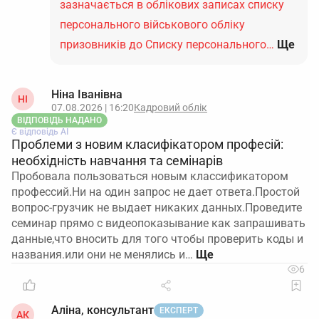
зазначається в облікових записах списку
персонального військового обліку
призовників до Списку персонального…
Ще
Ніна Іванівна
НІ
07.08.2026 | 16:20
Кадровий облік
ВІДПОВІДЬ НАДАНО
Є відповідь АІ
Проблеми з новим класифікатором професій:
необхідність навчання та семінарів
Пробовала пользоваться новым классификатором
профессий.Ни на один запрос не дает ответа.Простой
вопрос-грузчик не выдает никаких данных.Проведите
семинар прямо с видеопоказывание как запрашивать
данные,что вносить для того чтобы проверить коды и
названия.или они не менялись и…
6
Аліна, консультант
ЕКСПЕРТ
АК