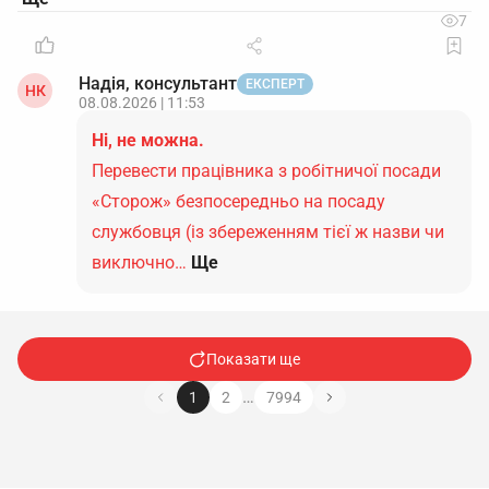
7
Надія, консультант
ЕКСПЕРТ
НК
08.08.2026 | 11:53
Ні, не можна.
Перевести працівника з робітничої посади
«Сторож» безпосередньо на посаду
службовця (із збереженням тієї ж назви чи
виключно…
Ще
Показати ще
…
1
2
7994