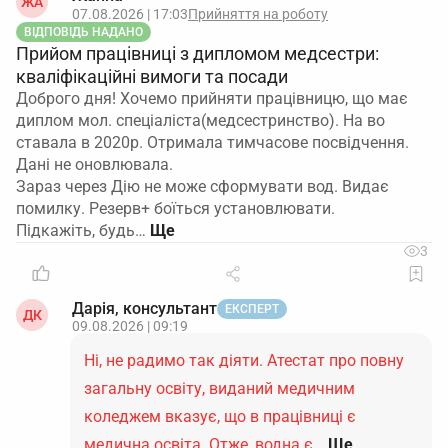
ЖА
07.08.2026 | 17:03
Прийняття на роботу
ВІДПОВІДЬ НАДАНО
Прийом працівниці з дипломом медсестри:
кваліфікаційні вимоги та посади
Доброго дня! Хочемо прийняти працівницю, що має
диплом мол. спеціаліста(медсестринство). На во
ставала в 2020р. Отримала тимчасове посвідчення.
Дані не оновлювала.
Зараз через Дію не може сформувати вод. Видає
помилку. Резерв+ боїться установлювати.
Підкажіть, будь…
3
Дарія, консультант
ЕКСПЕРТ
ДК
09.08.2026 | 09:19
Ні, не радимо так діяти. Атестат про повну
загальну освіту, виданий медичним
коледжем вказує, що в працівниці є
медична освіта. Отже, водна є…
Ще