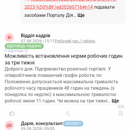
2023-%D0%BF/ed20260716#n14
подавати
засобами Порталу Дія…
Ще
Відділ кадрів
ВІ
07.08.2026 | 15:11
Робочий час / табель
ВІДПОВІДЬ НАДАНО
Є відповідь АІ
Можливість встановлення норми робочих годин
за три тижні
Доброго дня. Підприємство рознічної торгівлі. У
співробітників плаваючий графік роботи, по
Положенню допускається максимальна тривалість
робочого часу працівників 48 годин на тиждень (з
понеділка по неділю) з максимальною тривалістю
робочої зміни 11 годин. Чи можна на три тижні…
5
Дарія, консультант
ЕКСПЕРТ
ДК
09.08.2026 | 09:05