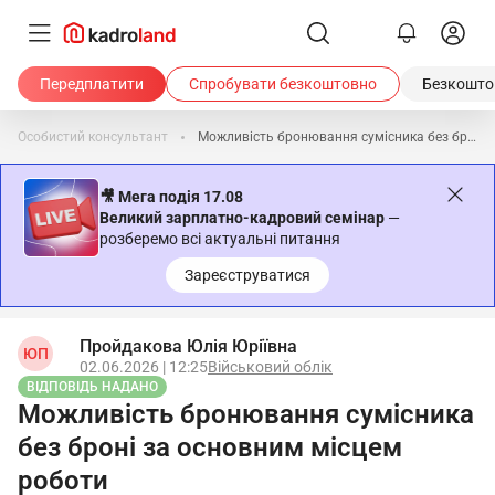
Передплатити
Спробувати безкоштовно
Безкоштов
Особистий консультант
Можливість бронювання сумісника без броні за основним місцем роботи
🎥 Мега подія 17.08
Великий зарплатно-кадровий семінар
—
розберемо всі актуальні питання
Зареєструватися
Пройдакова Юлія Юріївна
ЮП
02.06.2026 | 12:25
Військовий облік
ВІДПОВІДЬ НАДАНО
Можливість бронювання сумісника
без броні за основним місцем
роботи