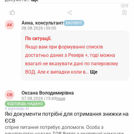
5
Анна, консультант
ЕКСПЕРТ
АК
08.08.2026 | 09:00
По ситуації.
Якщо вам при формуванні списків
достатньо даних з Резерв +, тоді можна
взагалі не вказувати дані по паперовому
ВОД. Але є випадки коли в…
Ще
Оксана Володимирівна
ОВ
07.08.2026 | 15:49
Інше
ВІДПОВІДЬ НАДАНО
Є відповідь АІ
Які документи потрібні для отримання знижки на
ЄСВ
спірне питання потребує допомоги. Особа з
інвалідністю надала ТОВ Витяг з експерної команди