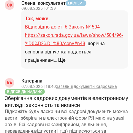
Олена, консультант
ЕКСПЕРТ
ОК
09.08.2026 | 01:39
Так, може.
Відповідно до ст. 6 Закону № 504
https://zakon.rada.gov.ua/laws/show/504/96-
%D0%B2%D1%80/conv#n48
щорічна
основна відпустка надається
працівникам…
Ще
Катерина
КА
07.08.2026 | 18:40
Загальні документи кадровика
ВІДПОВІДЬ НАДАНО
Зберігання кадрових документів в електронному
вигляді: законність та нюанси
Підкажіть будь ласка чи всі кадрові документи можна
вести і зберігати в електронній формі?Я маю на увазі
архів. Всі кадрові накази(прийом, звільнення,
переведення,відпустки і т.д) підписуються за