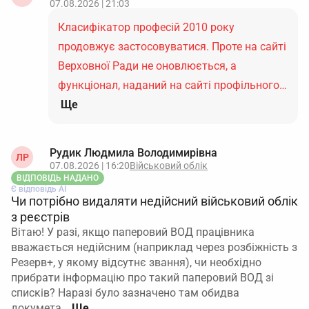
07.08.2026 | 21:03
Класифікатор професій 2010 року
продовжує застосовуватися. Проте на сайті
Верховної Ради не оновлюється, а
функціонал, наданий на сайті профільного…
Ще
Рудик Людмила Володимирівна
ЛР
07.08.2026 | 16:20
Військовий облік
ВІДПОВІДЬ НАДАНО
Є відповідь АІ
Чи потрібно видаляти недійсний військовий облік
з реєстрів
Вітаю! У разі, якщо паперовий ВОД працівника
вважається недійсним (наприклад через розбіжність з
Резерв+, у якому відсутнє звання), чи необхідно
прибрати інформацію про такий паперовий ВОД зі
списків? Наразі було зазначено там обидва
докумета…