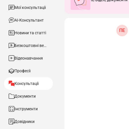
Мої консультації
АІ-Консультант
ПЕ
Новини та статті
Безкоштовні вебінари
Відеонавчання
Професії
Консультації
Документи
Інструменти
Довідники