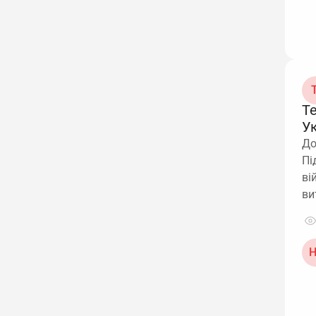
Т
Т
У
До
Пі
ві
ви
Н