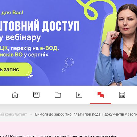
ий консультант
Вимоги до заробітної плати при подачі документів у серп
та AI-Консультант — усе для вашої зручності в одному місці