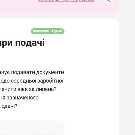
ВІДПОВІДЬ НАДАНО
при подачі
анує подавати документи
щодо середньої заробітної
зпечити вже за липень?
ння зазначеного
подачі?