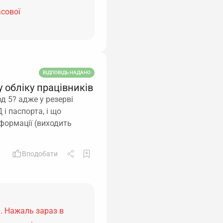
асової
ВІДПОВІДЬ НАДАНО
 обліку працівників
д 5? адже у резерві
і паспорта, і що
нформації (виходить
Вподобати
. Нажаль зараз в