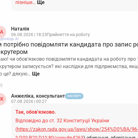
пізніше…
Ще
Наталія
А
06.08.2026 | 18:23
Прийняття на роботу
ідповідь АІ
и потрібно повідомляти кандидата про запис р
екрутером
таю! чи обов'язково повідомляти кандидата на роботу про 
крутером записується? які наслідки для підприємства, як
о це? дякую…
5
Анжеліка, консультант
ЕКСПЕРТ
К
07.08.2026 | 00:27
Так, обов'язково.
Відповідно до ст. 32 Конституції України
(
https://zakon.rada.gov.ua/laws/show/254%D0%BA/96
%D0%B2%D1%80/conv#n4263
) збирання, зберігання