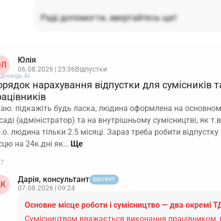
Раді допомогти, звертайтесь ще!
Юлія
Л
06.08.2026 | 23:36
Відпустки
ідповідь АІ
орядок нарахування відпустки для сумісників т
рацівників
таю. підкажіть будь ласка, людина оформлена на основному
саді (адміністратор) та на внутрішньому сумісництві, як т.
в.о. людина тільки 2.5 місяці. Зараз треба робити відпустк
сцю на 24к.дні як…
7
Дарія, консультант
ЕКСПЕРТ
К
07.08.2026 | 09:24
Основне місце роботи і сумісництво — два окремі Т
Сумісництвом вважається виконання працівником, к