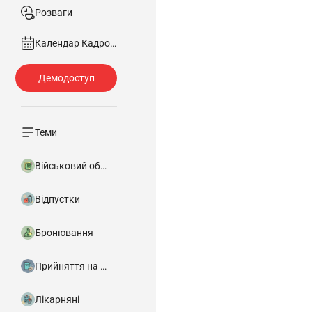
Розваги
Календар Кадровика
Теми
Військовий облік
Відпустки
Бронювання
Прийняття на роботу
Лікарняні