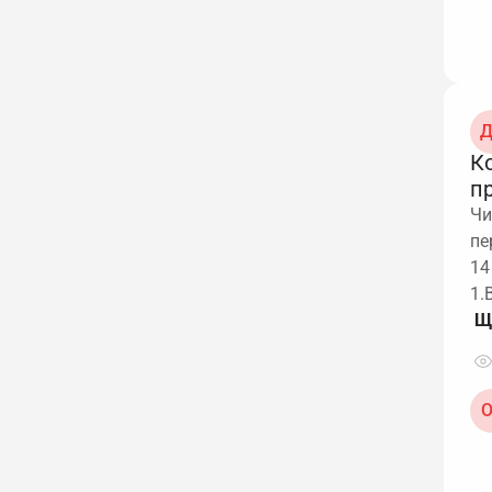
Д
К
п
Чи
пе
14
1.
О