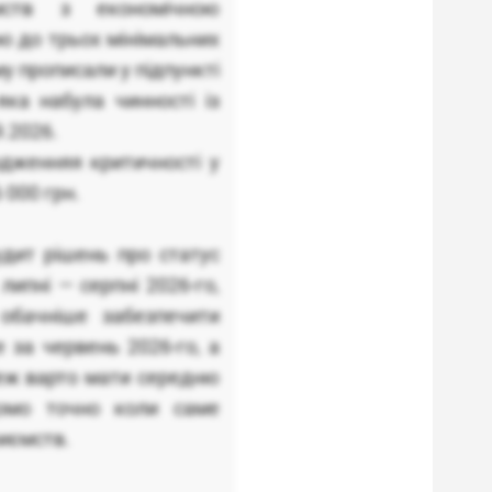
ємств з економічною
ю до трьох мінімальних
му прописали у підпункті
ка набула чинності із
9.2026.
дженняя критичності у
 000 грн.
удит рішень про статус
липні — серпні 2026-го,
обачніше забезпечити
 за червень 2026-го, а
теж варто мати середню
домо точно коли саме
иємств.