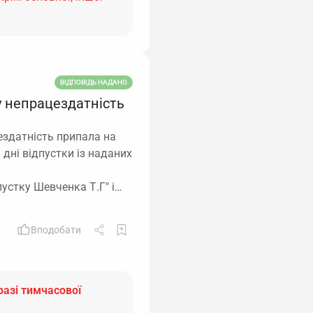
ВІДПОВІДЬ НАДАНО
у непрацездатність
здатність припала на
 дні відпустки із наданих
пустку Шевченка Т.Г" і…
Вподобати
разі тимчасової