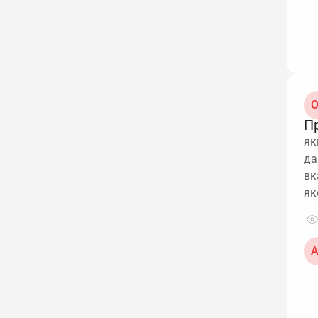
О
П
як
да
вк
як
А