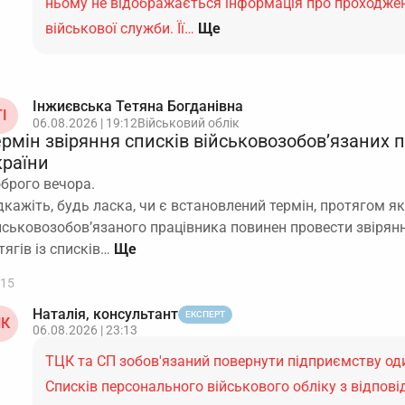
ньому не відображається інформація про проходже
військової служби. Її…
Ще
Інжиєвська Тетяна Богданівна
І
06.08.2026 | 19:12
Військовий облік
ермін звіряння списків військовозобов’язаних 
країни
брого вечора.
дкажіть, будь ласка, чи є встановлений термін, протягом як
йськовозобов’язаного працівника повинен провести звірян
тягів із списків…
15
Наталія, консультант
ЕКСПЕРТ
К
06.08.2026 | 23:13
ТЦК та СП зобов'язаний повернути підприємству оди
Списків персонального військового обліку з відпов