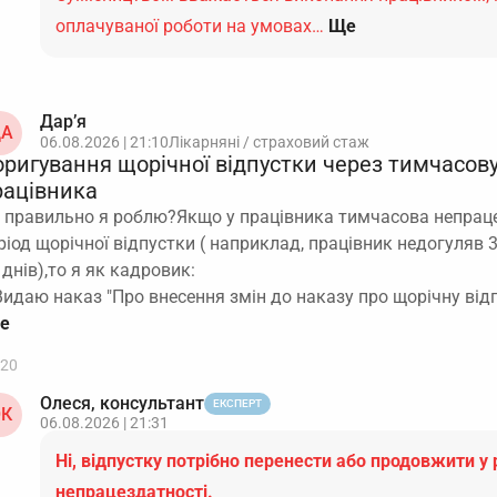
оплачуваної роботи на умовах…
Ще
Дар’я
А
06.08.2026 | 21:10
Лікарняні / страховий стаж
оригування щорічної відпустки через тимчасов
рацівника
 правильно я роблю?Якщо у працівника тимчасова непраце
ріод щорічної відпустки ( наприклад, працівник недогуляв 3
 днів),то я як кадровик:
Видаю наказ "Про внесення змін до наказу про щорічну від
20
Олеся, консультант
ЕКСПЕРТ
К
06.08.2026 | 21:31
Ні, відпустку потрібно перенести або продовжити у 
непрацездатності.