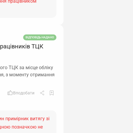
ння працівником
ВІДПОВІДЬ НАДАНО
працівників ТЦК
ого ТЦК за місце обліку
ня, з моменту отримання
Вподобати
н примірник витягу зі
ідною позначкою не