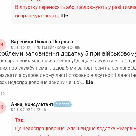
Відпустку переносять або продовжують у разі тимч
непрацездатності…
Ще
Варениця Оксана Петрівна
В
06.08.2026 | 20:16
Військовий облік
роблеми заповнення додатку 5 при військовому
що працівник має посвідчення убд, що вказувати в гр 15 до
них про службу нема... а дод 5 ми заповнюєм на основі ВОД 
азувати а супровідному листі стосовно відсутності даної і
есь недопрацювання закону чи що)…
12
Анна, консультант
ЕКСПЕРТ
К
06.08.2026 | 22:05
Так.
Це недоопрацювання. Але швидше додатку Резерв +