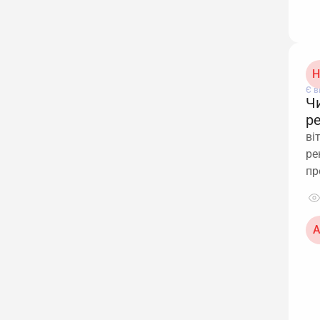
Н
Є в
Ч
р
ві
ре
пр
А