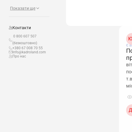
Показати ще
Контакти
0 800 607 507
Ю
(безкоштовно)
Є в
+380 67 008 70 55
П
info@kadroland.com
Про нас
п
ві
по
т.
мі
Д