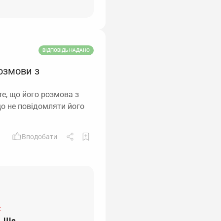
ВІДПОВІДЬ НАДАНО
озмови з
те, що його розмова з
що не повідомляти його
Вподобати
-
…
Ще