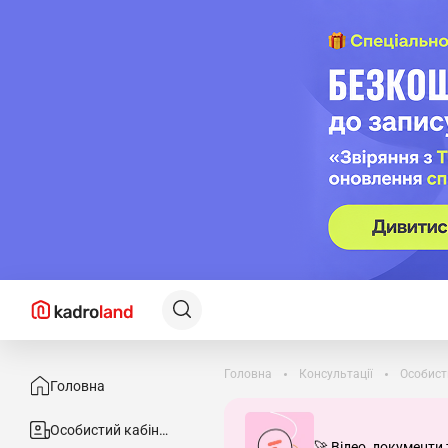
Головна
Консультації
Особист
Головна
Особистий кабінет
🚀 Відео, документи 