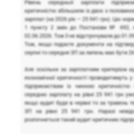
Рівень середньої зарплати підпри
критичністю збільшили із двох з половино
зарплат (на 2026 рік — 25 941 грн). Цю нор
1 пункту 2 змін до Постанови № 692, я
02.06.2026. Тож її не відстрочували до 01.0
Тож, якщо подаєте документи на підтвер
серпні то середня ЗП за липень має бути 26
Але оскільки за зарплатним критерієм а
економічної критичності проводитимуть у 
підприємствам із чинною критичністю 
середню зарплату на рівні 25 941 грн уже
якщо аудит буде в червні то за травень 
ЗП на рівні 25 941 грн. Наразі неві
розпочнеться такий аудит критичних підпр