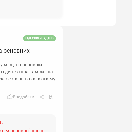
ВІДПОВІДЬ НАДАНО
а основних
 місці на основній
в.о.директора там же. на
у за серпень по основному
Вподобати
Д.
рім основної, іншої