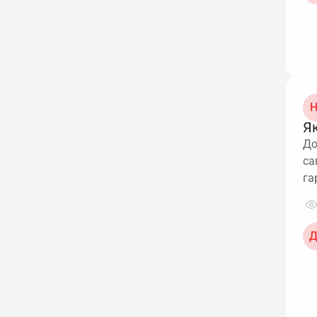
Н
Як
До
са
га
Д