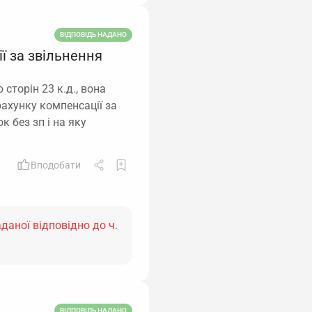
ВІДПОВІДЬ НАДАНО
ї за звільнення
 сторін 23 к.д., вона
рахунку компенсації за
к без зп і на яку
Вподобати
даної відповідно до ч.
ВІДПОВІДЬ НАДАНО