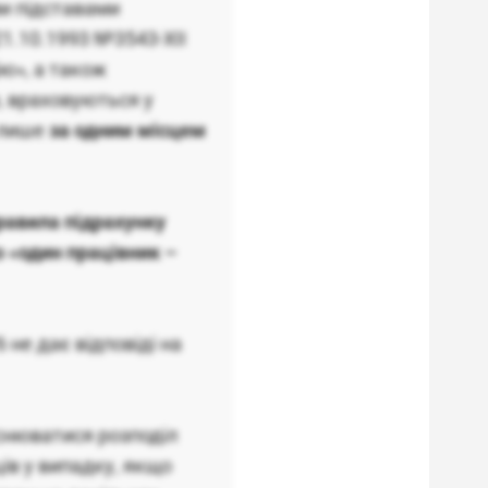
ми підставами
 21.10.1993 №3543-XII
ію», а також
, враховуються у
х лише
за одним місцем
правила підрахунку
о «один працівник –
 не дає відповіді на
йснюватися розподіл
ів у випадку, якщо