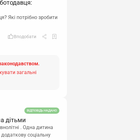
оботодавця:
ця? Які потрібно зробити
Вподобати
законодавством.
хувати загальні
ВІДПОВІДЬ НАДАНО
ма дітьми
внолітні . Одна дитина
на додаткову соціальну