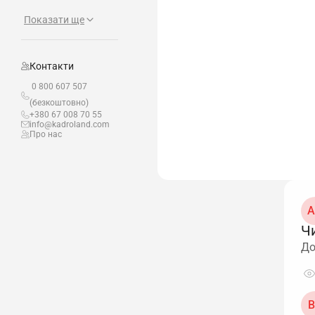
Показати ще
Контакти
0 800 607 507
(безкоштовно)
+380 67 008 70 55
info@kadroland.com
Про нас
А
Чи
До
В