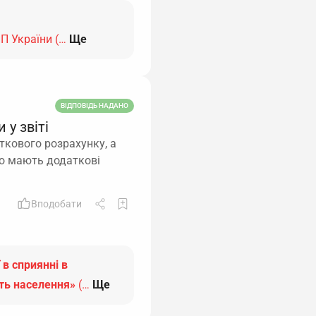
пП України (…
Ще
ВІДПОВІДЬ НАДАНО
 у звіті
ткового розрахунку, а
 що мають додаткові
Вподобати
 в сприянні в
сть населення»
(…
Ще