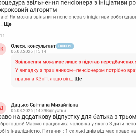
роцедура звільнення пенсіонера з ініціативи р
окроковий алгоритм
таю! Як можна звільнити пенсіонера з ініціативи роботодав
і…
11
Олеся, консультант
ЕКСПЕРТ
К
06.08.2026 | 15:14
Звільнення можливе лише з підстав передбачених 
У випадку з працівником–пенсіонером потрібно вра
правила КЗпП, якщо він…
Ще
Дацько Світлана Михайлівна
Д
06.08.2026 | 14:39
Відпустки
раво на додаткову відпустку для батька з трьо
брого дня! Маємо працівника чоловіка у якого 3 дити непо
обі з інвалідністю. Питання : 1 скількі днів від має право 