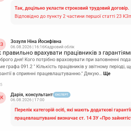
Так, доцільно укласти строковий трудовий договір.
Відповідно до пункту 2 частини першої статті 23 КЗ
Зозуля Ніна Йосифівна
З
06.08.2026 | 16:16
Кадровий облік
 правильно врахувати працівників з гарантіями
брого дня! Кого потрібно враховувати при заповненні пода
ме графа 091.2 " Кількість працівників у звітному періоді,
рантії в сприянні працевлаштуванню." Дякую…
5
Дарія, консультант
ЕКСПЕРТ
К
06.08.2026 | 17:00
Перелік категорій осіб, які мають додаткові гарантії
працевлаштуванні визначає ст. 14 ЗУ «Про зайняті