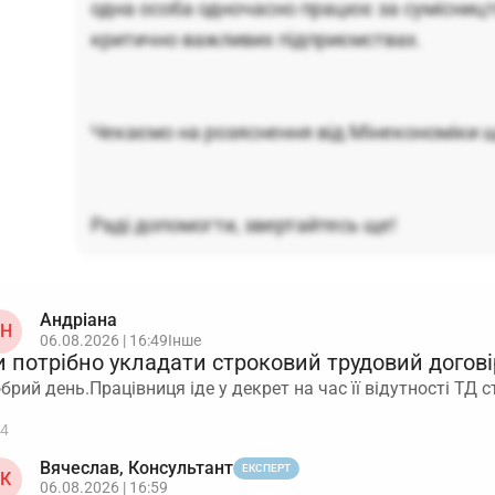
одна особа одночасно працює за сумісницт
критично важливих підприємствах.
Чекаємо на розяснення від Мінекономіки 
Раді допомогти, звертайтесь ще!
Андріана
Н
06.08.2026 | 16:49
Інше
 потрібно укладати строковий трудовий догові
брий день.Працівниця іде у декрет на час її відутності ТД
4
Вячеслав, Консультант
ЕКСПЕРТ
К
06.08.2026 | 16:59