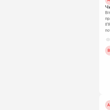
Ч
Ві
пр
ІП
по
В
А