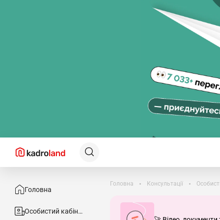
Головна
Консультації
Особист
Головна
Особистий кабінет
🚀 Відео, документи 