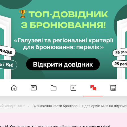
ий консультант
Визначення квоти бронювання для сумісників на підпри
та AI-Консультант — усе для вашої зручності в одному місці