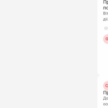
П
п
Ві
ді
О
С
П
До
ос