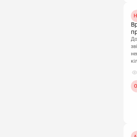
Н
В
п
До
зв
не
кі
О
А