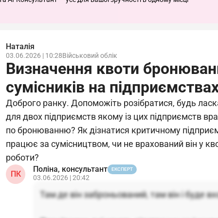
Наталія
03.06.2026 | 10:28
Військовий облік
Визначення квоти бронюван
сумісників на підприємства
Доброго ранку. Допоможіть розібратися, будь лас
для двох підприємств якому із цих підприємств вра
по бронюванню? Як дізнатися критичному підприєм
працює за сумісництвом, чи не врахований він у кв
роботи?
Поліна, консультант
ЕКСПЕРТ
ПК
03.06.2026 | 20:42
Там де він заброньований, там він і буде вх