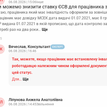
06.08.2026 | 15:06
Інше
и можемо знизити ставку ЄСВ для працівника з
таю, працівника який має інвалідність оформили за зовніш
ацівник має довідку МСЕК дата видачі 01.07.2021, має ІІ гр
Р видана 01.07.2021 в якій прописано, що дата контролю з
требі раз на два роки…
5
Вячеслав, Консультант
ЕКСПЕРТ
К
06.08.2026 | 16:46
Так, можете, якщо працівник має встановлену інвал
роботодавцю належним чином оформлені докумен
цей статус.
Для…
Ще
Ліпунова Анжела Анатоліївна
Л
06.08.2026 | 14:45
Звільнення