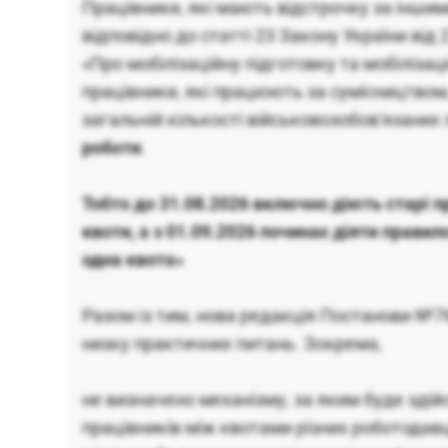
Працівники, які мають відстрочку за інши
відповідно до статті 23 Закону України від
«Про мобілізаційну підготовку та мобілізац
працівники, які працюють за сумісництвом
загальній кількості військовозобов'язани
роботи
.
Тобто до 31.08.2026 включно діють старі 
квоти, а з 01.09.2026 починає діяти правил
одна квота»
Разом із тим, нова редакція Постанови №76
низку практичних питань. Зокрема,
не визначено механізму, за яким буде зді
працівників між квотами різних роботодавц