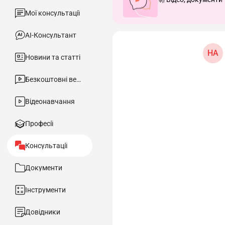
Мої консультації
АІ-Консультант
НА
Новини та статті
Безкоштовні вебінари
Відеонавчання
Професії
Консультації
Документи
Інструменти
Довідники