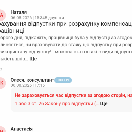
Наталя
А
06.08.2026 | 15:34
Відпустки
рахування відпустки при розрахунку компенсаці
рацівниці
брого дня, підкажіть, працівниця була у відпустці за згодою
ільняється, чи враховувати до стажу цю відпустку при роз
використану відпустку! І можнна статтю які є види відпусто
лькість днів…
2
Олеся, консультант
ЕКСПЕРТ
К
06.08.2026 | 17:15
Не зараховується час відпустки за згодою сторін,
на
1 або 3 ст. 26 Закону про відпустки (…
Ще
Анастасія
Н