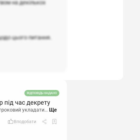
вом на декількох
щодо цього питання.
ВІДПОВІДЬ НАДАНО
р під час декрету
 строковий укладати…
Вподобати