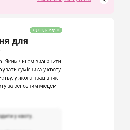
ВІДПОВІДЬ НАДАНО
ня для
х
ка. Яким чином визначити
хувати сумісника у квоту
ству, у якого працівник
оту за основним місцем
одити у квоту.