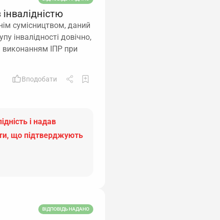
 інвалідністю
нім сумісництвом, даний
упу інвалідності довічно,
а виконанням ІПР при
Вподобати
ідність і надав
ти, що підтверджують
ВІДПОВІДЬ НАДАНО