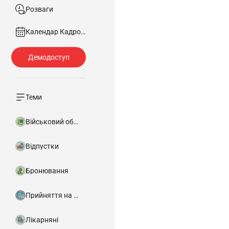
Розваги
Календар Кадровика
Теми
Військовий облік
Відпустки
Бронювання
Прийняття на роботу
Лікарняні