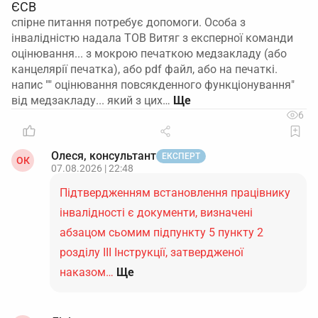
ЄСВ
спірне питання потребує допомоги. Особа з
інвалідністю надала ТОВ Витяг з експерної команди
оцінювання... з мокрою печаткою медзакладу (або
канцелярії печатка), або pdf файл, або на печаткі.
напис "" оцінювання повсякденного функціонування"
від медзакладу... який з цих…
6
Олеся, консультант
ЕКСПЕРТ
ОК
07.08.2026 | 22:48
Підтвердженням встановлення працівнику
інвалідності є документи, визначені
абзацом сьомим підпункту 5 пункту 2
розділу ІІІ Інструкції, затвердженої
наказом…
Ще