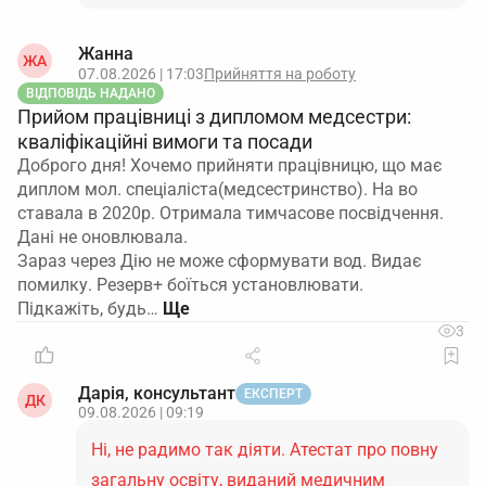
Жанна
ЖА
07.08.2026 | 17:03
Прийняття на роботу
ВІДПОВІДЬ НАДАНО
Прийом працівниці з дипломом медсестри:
кваліфікаційні вимоги та посади
Доброго дня! Хочемо прийняти працівницю, що має
диплом мол. спеціаліста(медсестринство). На во
ставала в 2020р. Отримала тимчасове посвідчення.
Дані не оновлювала.
Зараз через Дію не може сформувати вод. Видає
помилку. Резерв+ боїться установлювати.
Підкажіть, будь…
3
Дарія, консультант
ЕКСПЕРТ
ДК
09.08.2026 | 09:19
Ні, не радимо так діяти. Атестат про повну
загальну освіту, виданий медичним