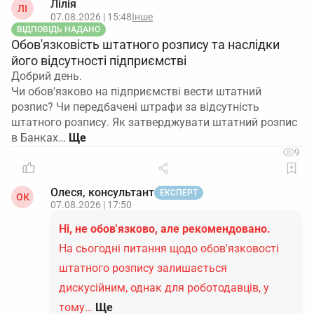
Лілія
ЛІ
07.08.2026 | 15:48
Інше
ВІДПОВІДЬ НАДАНО
Обов'язковість штатного розпису та наслідки
його відсутності підприємстві
Добрий день.
Чи обов'язково на підприємстві вести штатний
розпис? Чи передбачені штрафи за відсутність
штатного розпису. Як затверджувати штатний розпис
в Банках…
9
Олеся, консультант
ЕКСПЕРТ
ОК
07.08.2026 | 17:50
Ні, не обов'язково, але рекомендовано.
На сьогодні питання щодо обов'язковості
штатного розпису залишається
дискусійним, однак для роботодавців, у
тому…
Ще