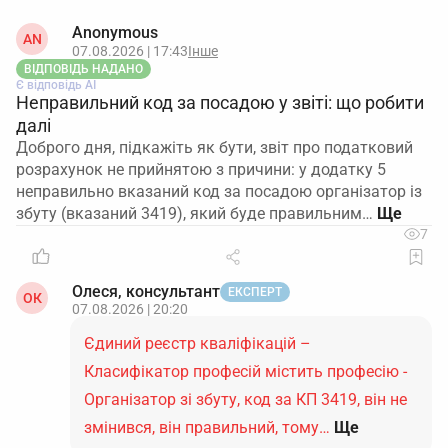
Anonymous
AN
07.08.2026 | 17:43
Інше
ВІДПОВІДЬ НАДАНО
Є відповідь АІ
Неправильний код за посадою у звіті: що робити
далі
Доброго дня, підкажіть як бути, звіт про податковий
розрахунок не прийнятою з причини: у додатку 5
неправильно вказаний код за посадою організатор із
збуту (вказаний 3419), який буде правильним…
7
Олеся, консультант
ЕКСПЕРТ
ОК
07.08.2026 | 20:20
Єдиний реєстр кваліфікацій –
Класифікатор професій містить професію -
Організатор зі збуту, код за КП 3419, він не
змінився, він правильний, тому…
Ще