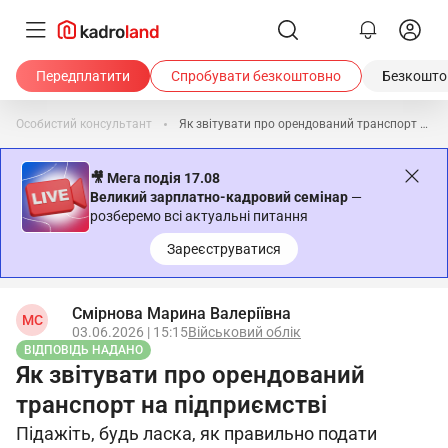
Передплатити
Спробувати безкоштовно
Безкоштов
Особистий консультант
Як звітувати про орендований транспорт на підприємстві
🎥 Мега подія 17.08
Великий зарплатно-кадровий семінар
—
розберемо всі актуальні питання
Зареєструватися
Смірнова Марина Валеріївна
МС
03.06.2026 | 15:15
Військовий облік
ВІДПОВІДЬ НАДАНО
Як звітувати про орендований
транспорт на підприємстві
Підажіть, будь ласка, як правильно подати