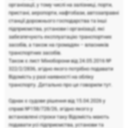
організації, у тому числі на залізниці, порти,
пристані, аеропорти, нафтобази, автозаправні
станції дорожнього господарства та інші
підприємства, установи і організації, які
забезпечують експлуатацію транспортних
засобів, а також на громадян – власників
транспортних засобів.
Також є лист Міноборони від 24.05.2016 №
322/2/2836, згідно якого потрібно подавати
Відомість у разі наявності на обліку
транспорту. Детально про це говорили тут.
Однак є судове рішення від 15.04.2026 у
справі №158/728/26, згідно якого у
встановлені строки таку Відомість мають
подавати усі підприємства, установи та