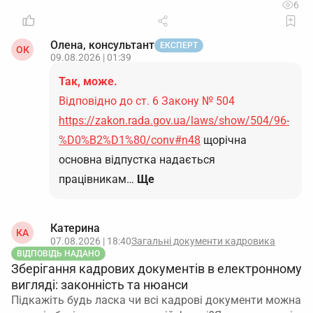
6
Олена, консультант
ЕКСПЕРТ
ОК
09.08.2026 | 01:39
Так, може.
Відповідно до ст. 6 Закону № 504
https://zakon.rada.gov.ua/laws/show/504/96-
%D0%B2%D1%80/conv#n48
щорічна
основна відпустка надається
працівникам…
Ще
Катерина
КА
07.08.2026 | 18:40
Загальні документи кадровика
ВІДПОВІДЬ НАДАНО
Зберігання кадрових документів в електронному
вигляді: законність та нюанси
Підкажіть будь ласка чи всі кадрові документи можна