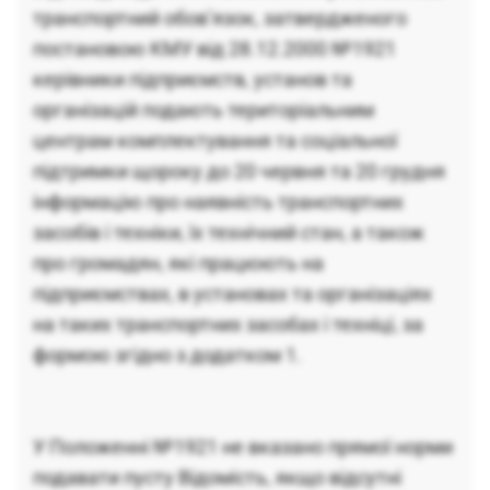
транспортний обов’язок, затвердженого
постановою КМУ від 28.12.2000 №1921
керівники підприємств, установ та
організацій подають територіальним
центрам комплектування та соціальної
підтримки щороку до 20 червня та 20 грудня
інформацію про наявність транспортних
засобів і техніки, їх технічний стан, а також
про громадян, які працюють на
підприємствах, в установах та організаціях
на таких транспортних засобах і техніці, за
формою згідно з додатком 1.
У Положенні №1921 не вказано прямої норми
подавати пусту Відомість, якщо відсутні