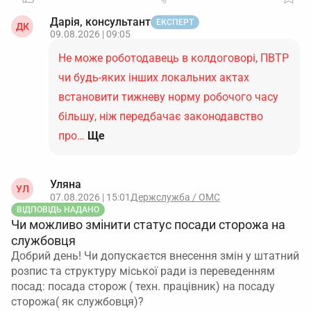
Дарія, консультант
ЕКСПЕРТ
ДК
09.08.2026 | 09:05
Не може роботодавець в колдоговорі, ПВТР
чи будь-яких інших локальних актах
встановити тижневу норму робочого часу
більшу, ніж передбачає законодавство
про…
Ще
Уляна
УЛ
07.08.2026 | 15:01
Держслужба / ОМС
ВІДПОВІДЬ НАДАНО
Чи можливо змінити статус посади сторожа на
службовця
Добрий день! Чи допускаєтся внесення змін у штатний
розпис та структуру міської ради із переведенням
посад: посада сторож ( техн. працівник) на посаду
сторожа( як службовця)?