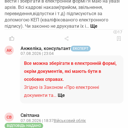
вести і зберігати в електронній формі?Я маю на увазі
архів. Всі кадрові накази(прийом, звільнення,
переведення,відпустки і т.д) підписуються за
допомогою КЕП (кваліфікованого електронного
підпису). Чи законно не друкувати їх і…
17
Анжеліка, консультант
ЕКСПЕРТ
АК
07.08.2026 | 23:04
Все можна зберігати в електронній формі,
окрім документів, які мають бути в
особових справах.
Згідно із Законом «Про електронні
документи та…
Ще
Світлана
СВ
07.08.2026 | 18:37
Військовий облік
ВІДПОВІДЬ НАДАНО