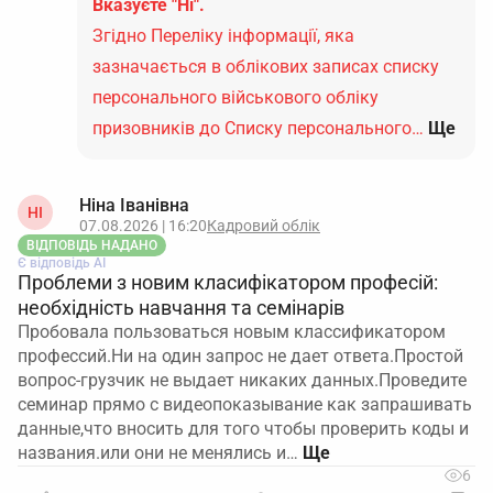
Вказуєте "Ні".
Згідно Переліку інформації, яка
зазначається в облікових записах списку
персонального військового обліку
призовників до Списку персонального…
Ще
Ніна Іванівна
НІ
07.08.2026 | 16:20
Кадровий облік
ВІДПОВІДЬ НАДАНО
Є відповідь АІ
Проблеми з новим класифікатором професій:
необхідність навчання та семінарів
Пробовала пользоваться новым классификатором
профессий.Ни на один запрос не дает ответа.Простой
вопрос-грузчик не выдает никаких данных.Проведите
семинар прямо с видеопоказывание как запрашивать
данные,что вносить для того чтобы проверить коды и
названия.или они не менялись и…
6