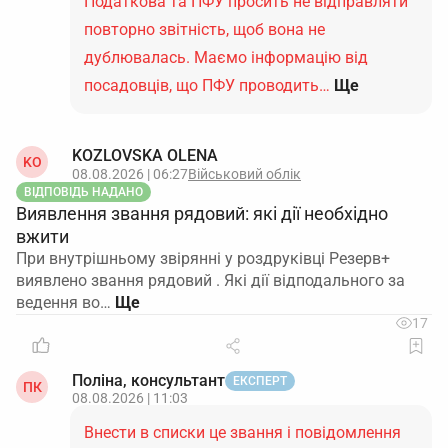
Податкова та ПФУ просить не відправляти
повторно звітність, щоб вона не
дублювалась. Маємо інформацію від
посадовців, що ПФУ проводить…
Ще
KOZLOVSKA OLENA
KO
08.08.2026 | 06:27
Військовий облік
ВІДПОВІДЬ НАДАНО
Виявлення звання рядовий: які дії необхідно
вжити
При внутрішньому звірянні у роздруківці Резерв+
виявлено звання рядовий . Які дії відподального за
ведення во…
17
Поліна, консультант
ЕКСПЕРТ
ПК
08.08.2026 | 11:03
Внести в списки це звання і повідомлення