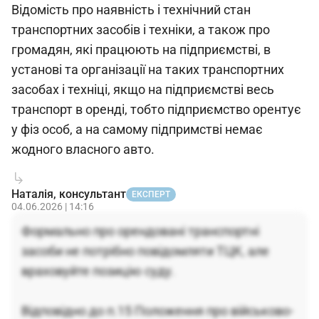
Відомість про наявність і технічний стан
транспортних засобів і техніки, а також про
громадян, які працюють на підприємстві, в
установі та організації на таких транспортних
засобах і техніці, якщо на підприємстві весь
транспорт в оренді, тобто підприємство орентує
у фіз особ, а на самому підпримстві немає
жодного власного авто.
Наталія, консультант
ЕКСПЕРТ
04.06.2026 | 14:16
Формально про орендовані транспортні
засоби не потрібно повідомляти ТЦК, але
враховуйте позицію суду.
Відповідно до п.15 Положення про військово-