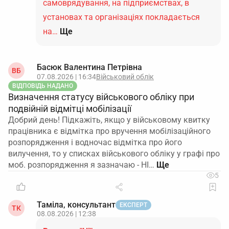
самоврядування, на підприємствах, в
установах та організаціях покладається
на…
Ще
Басюк Валентина Петрівна
ВБ
07.08.2026 | 16:34
Військовий облік
ВІДПОВІДЬ НАДАНО
Визначення статусу військового обліку при
подвійній відмітці мобілізації
Добрий день! Підкажіть, якщо у військовому квитку
працівника є відмітка про вручення мобілізаційного
розпорядження і водночас відмітка про його
вилучення, то у списках військового обліку у графі про
моб. розпорядження я зазначаю - НІ…
5
Таміла, консультант
ЕКСПЕРТ
ТК
08.08.2026 | 12:38