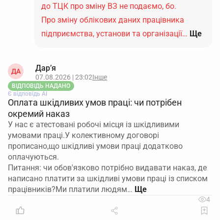
до ТЦК про зміну ВЗ не подаємо, бо.
Про зміну облікових даних працівника
підприємства, установи та організації…
Ще
Дар’я
ДА
07.08.2026 | 23:02
Інше
ВІДПОВІДЬ НАДАНО
Є відповідь АІ
Оплата шкідливих умов праці: чи потрібен
окремий наказ
У нас є атестовані робочі місця із шкідливими
умовами праці.У колективному договорі
прописано,що шкідливі умови праці додатково
оплачуються.
Питання: чи обов'язково потрібно видавати наказ, де
написано платити за шкідливі умови праці із списком
працівників?Ми платили людям…
4