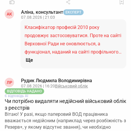
Аліна, консультант
ЕКСПЕРТ
АК
07.08.2026 | 21:03
Класифікатор професій 2010 року
продовжує застосовуватися. Проте на сайті
Верховної Ради не оновлюється, а
функціонал, наданий на сайті профільного…
Ще
Рудик Людмила Володимирівна
ЛР
07.08.2026 | 16:20
Військовий облік
ВІДПОВІДЬ НАДАНО
Є відповідь АІ
Чи потрібно видаляти недійсний військовий облік
з реєстрів
Вітаю! У разі, якщо паперовий ВОД працівника
вважається недійсним (наприклад через розбіжність з
Резерв+, у якому відсутнє звання), чи необхідно