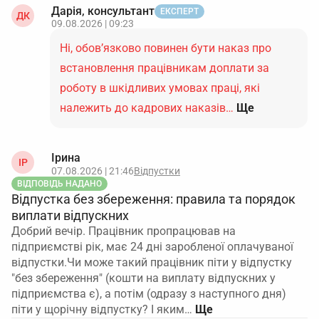
Дарія, консультант
ЕКСПЕРТ
ДК
09.08.2026 | 09:23
Ні, обов’язково повинен бути наказ про
встановлення працівникам доплати за
роботу в шкідливих умовах праці, які
належить до кадрових наказів…
Ще
Ірина
ІР
07.08.2026 | 21:46
Відпустки
ВІДПОВІДЬ НАДАНО
Відпустка без збереження: правила та порядок
виплати відпускних
Добрий вечір. Працівник пропрацював на
підприємстві рік, має 24 дні заробленої оплачуваної
відпустки.Чи може такий працівник піти у відпустку
"без збереження" (кошти на виплату відпускних у
підприємства є), а потім (одразу з наступного дня)
піти у щорічну відпустку? І яким…