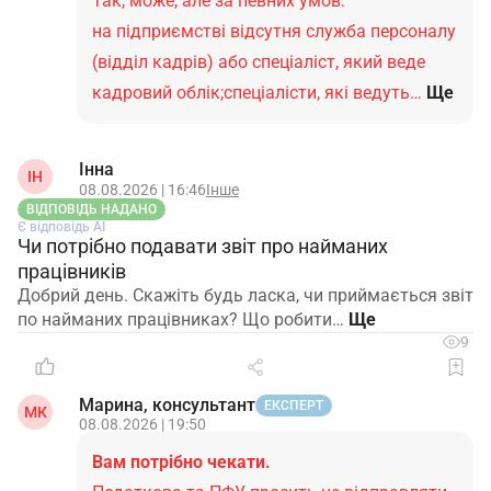
Так, може, але за певних умов:
на підприємстві відсутня служба персоналу
(відділ кадрів) або спеціаліст, який веде
кадровий облік;спеціалісти, які ведуть…
Ще
Інна
ІН
08.08.2026 | 16:46
Інше
ВІДПОВІДЬ НАДАНО
Є відповідь АІ
Чи потрібно подавати звіт про найманих
працівників
Добрий день. Скажіть будь ласка, чи приймається звіт
по найманих працівниках? Що робити…
9
Марина, консультант
ЕКСПЕРТ
МК
08.08.2026 | 19:50
Вам потрібно чекати.