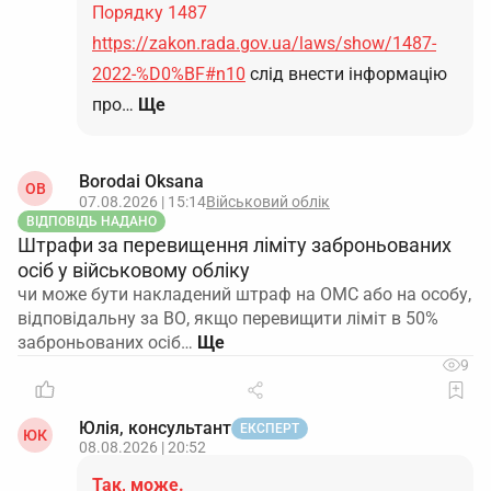
Порядку 1487
https://zakon.rada.gov.ua/laws/show/1487-
2022-%D0%BF#n10
слід внести інформацію
про…
Ще
Borodai Oksana
OB
07.08.2026 | 15:14
Військовий облік
ВІДПОВІДЬ НАДАНО
Штрафи за перевищення ліміту заброньованих
осіб у військовому обліку
чи може бути накладений штраф на ОМС або на особу,
відповідальну за ВО, якщо перевищити ліміт в 50%
заброньованих осіб…
9
Юлія, консультант
ЕКСПЕРТ
ЮК
08.08.2026 | 20:52
Так, може.