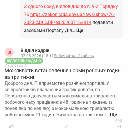
З одного боку, відповідно до п. 9-2 Порядку
76
https://zakon.rada.gov.ua/laws/show/76-
2023-%D0%BF/ed20260716#n14
подавати
засобами Порталу Дія…
Ще
Відділ кадрів
ВІ
07.08.2026 | 15:11
Робочий час / табель
ВІДПОВІДЬ НАДАНО
Є відповідь АІ
Можливість встановлення норми робочих годин
за три тижні
Доброго дня. Підприємство рознічної торгівлі. У
співробітників плаваючий графік роботи, по
Положенню допускається максимальна тривалість
робочого часу працівників 48 годин на тиждень (з
понеділка по неділю) з максимальною тривалістю
робочої зміни 11 годин. Чи можна на три тижні…
5