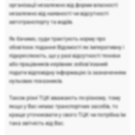
організації незалежно від форми власності
незалежно від наявності чи відсутності
автотранспорту та водіїв.
Як бачимо, суди трактують норму про
обов'язок подання Відомості як імперативну і
підкреслюють, що у разі відсутності техніки
або працівників керівник зобов’язаний
подати відповідну інформацію із зазначенням
нульових показників.
Також різні ТЦК вважають по-різному, тому
якщо у Вас немає транспортних засобів, то
краще уточнювати у свого ТЦК чи потрібна їм
така звітність від Вас.