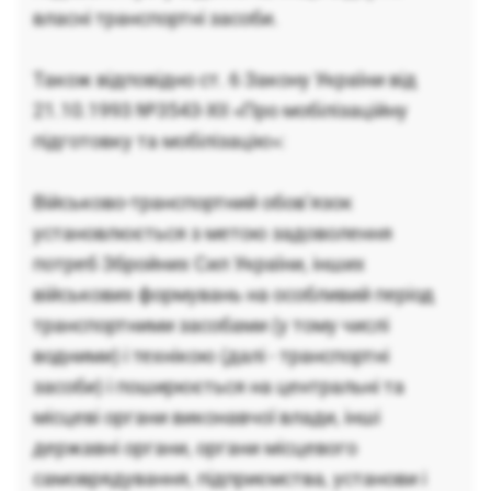
власні транспортні засоби.
Також відповідно ст. 6 Закону України від
21.10.1993 №3543-XII «Про мобілізаційну
підготовку та мобілізацію»:
Військово-транспортний обов’язок
установлюється з метою задоволення
потреб Збройних Сил України, інших
військових формувань на особливий період
транспортними засобами (у тому числі
водними) і технікою (далі - транспортні
засоби) і поширюється на центральні та
місцеві органи виконавчої влади, інші
державні органи, органи місцевого
самоврядування, підприємства, установи і