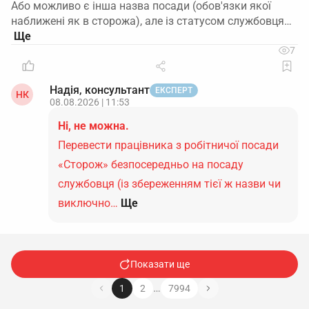
Або можливо є інша назва посади (обов'язки якої
наближені як в сторожа), але із статусом службовця…
7
Надія, консультант
ЕКСПЕРТ
НК
08.08.2026 | 11:53
Ні, не можна.
Перевести працівника з робітничої посади
«Сторож» безпосередньо на посаду
службовця (із збереженням тієї ж назви чи
виключно…
Ще
Показати ще
…
1
2
7994