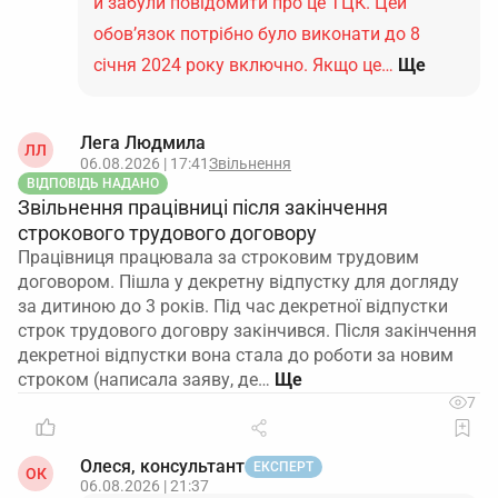
й забули повідомити про це ТЦК. Цей
обов’язок потрібно було виконати до 8
січня 2024 року включно. Якщо це…
Ще
Лега Людмила
ЛЛ
06.08.2026 | 17:41
Звільнення
ВІДПОВІДЬ НАДАНО
Звільнення працівниці після закінчення
строкового трудового договору
Працівниця працювала за строковим трудовим
договором. Пішла у декретну відпустку для догляду
за дитиною до 3 років. Під час декретної відпустки
строк трудового договру закінчився. Після закінчення
декретноі відпустки вона стала до роботи за новим
строком (написала заяву, де…
7
Олеся, консультант
ЕКСПЕРТ
ОК
06.08.2026 | 21:37