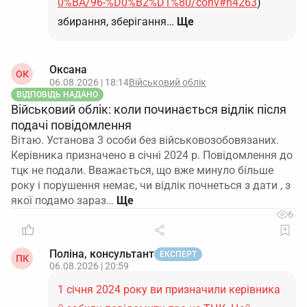
0%BA/96-%D0%B2%D1%80/conv#n4263
)
збирання, зберігання…
Ще
Оксана
ОК
06.08.2026 | 18:14
Військовий облік
ВІДПОВІДЬ НАДАНО
Військовий облік: коли починається відлік після
подачі повідомлення
Вітаю. Установа 3 особи без військовозобовязаних.
Керівника призначено в січні 2024 р. Повідомлення до
тцк не подали. Вважається, що вже минуло більше
року і порушення немає, чи відлік почнеться з дати , з
якої подамо зараз…
6
Поліна, консультант
ЕКСПЕРТ
ПК
06.08.2026 | 20:59
1 січня 2024 року ви призначили керівника