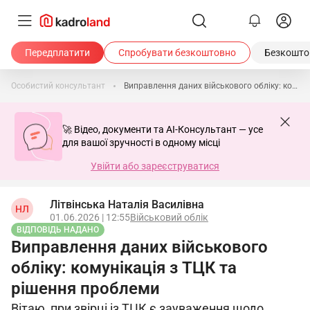
Передплатити
Спробувати безкоштовно
Безкоштов
Особистий консультант
Виправлення даних військового обліку: комунікація з ТЦК та рішення проблеми
🚀 Відео, документи та AI-Консультант — усе
для вашої зручності в одному місці
Увійти або зареєструватися
Літвінська Наталія Василівна
НЛ
01.06.2026 | 12:55
Військовий облік
ВІДПОВІДЬ НАДАНО
Виправлення даних військового
обліку: комунікація з ТЦК та
рішення проблеми
Вітаю, при звірці із ТЦК є зауваження щодо