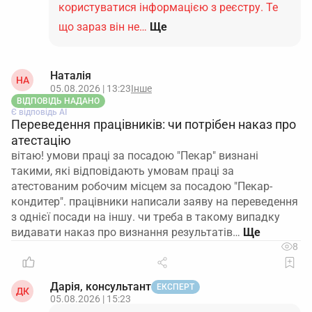
користуватися інформацією з реєстру. Те
що зараз він не…
Ще
Наталія
НА
05.08.2026 | 13:23
Інше
ВІДПОВІДЬ НАДАНО
Є відповідь АІ
Переведення працівників: чи потрібен наказ про
атестацію
вітаю! умови праці за посадою "Пекар" визнані
такими, які відповідають умовам праці за
атестованим робочим місцем за посадою "Пекар-
кондитер". працівники написали заяву на переведення
з однієї посади на іншу. чи треба в такому випадку
видавати наказ про визнання результатів…
8
Дарія, консультант
ЕКСПЕРТ
ДК
05.08.2026 | 15:23