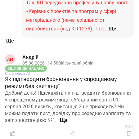
Так, КП передбачає професійну назву робіт
«Керівник проектів та програм у сфері
матеріального (нематеріального)
виробництва» (код КП 1238). Тож…
Ще
Андрій
АН
05.08.2026 | 14:58
Військовий облік
ВІДПОВІДЬ НАДАНО
Є відповідь АІ
Як підтвердити бронювання у спрощеному
режимі без квитанції
Добрий день! Підскажіть як підтвердити бронювання
у спрощеному режимі якщо об"єднаний звіт з 01
серпня 2026 висить , квитанція 2 не приходить? Чи
можна подати лист, довідку про середню зарплату та
звіт з квитанцією №1…
9