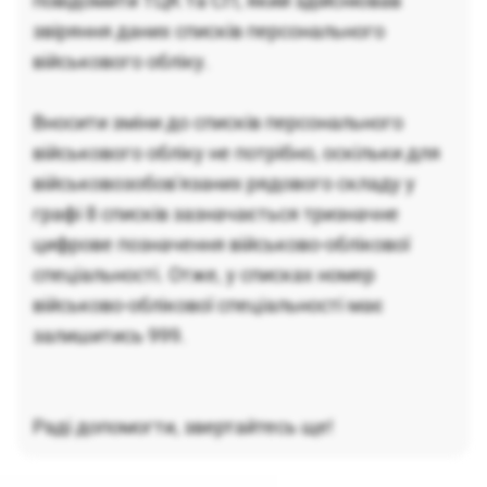
повідомити ТЦК та СП, який здійснював
звіряння даних списків персонального
військового обліку.
Вносити зміни до списків персонального
військового обліку не потрібно, оскільки для
військовозобов'язаних рядового складу у
графі 8 списків зазначається тризначне
цифрове позначення військово-облікової
спеціальності. Отже, у списках номер
військово-облікової спеціальності має
залишитись 999.
Раді допомогти, звертайтесь ще!