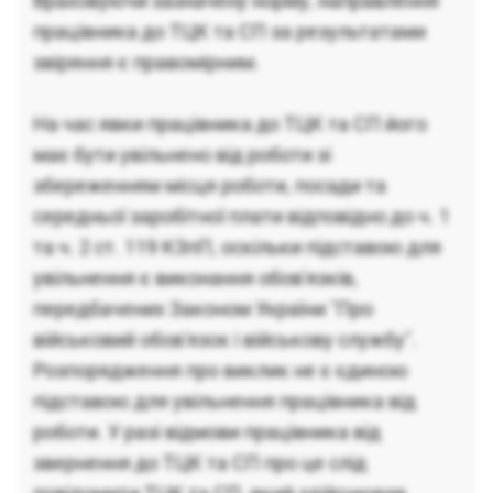
Враховуючи зазначену норму, направлення
працівника до ТЦК та СП за результатами
звіряння є правомірним.
На час явки працівника до ТЦК та СП його
має бути увільнено від роботи зі
збереженням місця роботи, посади та
середньої заробітної плати відповідно до ч. 1
та ч. 2 ст. 119 КЗпП, оскільки підставою для
увільнення є виконання обов'язків,
передбачених Законом України "Про
військовий обов'язок і військову службу".
Розпорядження про виклик не є єдиною
підставою для увільнення працівника від
роботи. У разі відмови працівника від
звернення до ТЦК та СП про це слід