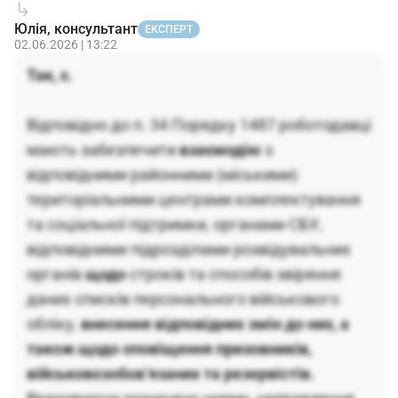
Юлія, консультант
ЕКСПЕРТ
02.06.2026 | 13:22
Так, є.
Відповідно до п. 34 Порядку 1487 роботодавці
мають забезпечити
взаємодію
з
відповідними районними (міськими)
територіальними центрами комплектування
та соціальної підтримки, органами СБУ,
відповідними підрозділами розвідувальних
органів
щодо
строків та способів звіряння
даних списків персонального військового
обліку,
внесення відповідних змін до них, а
також щодо оповіщення призовників,
військовозобов’язаних та резервістів.