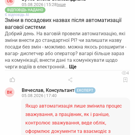
ОБ
05.08.2026 | 15:28
Інше
ВІДПОВІДЬ НАДАНО
Є відповідь АІ
Зміни в посадових назвах після автоматизації
вагової системи
Добрий день. На ваговій провели автоматизацію, які
зміни внести до стандартної РІ? чи залишати назву
посади без змін - можливо. можна якось розширити -
вагар- диспетчер або оператор? вагарі більше зараз
на комунікації, внести дані та комунікувати щодо
черги водіїв в електронній…
4
Вячеслав, Консультант
ЕКСПЕРТ
ВК
05.08.2026 | 17:40
Якщо автоматизація лише змінила процес
зважування, а працівник, як і раніше,
контролює зважування, веде облік,
оформлює документи та взаємодіє з