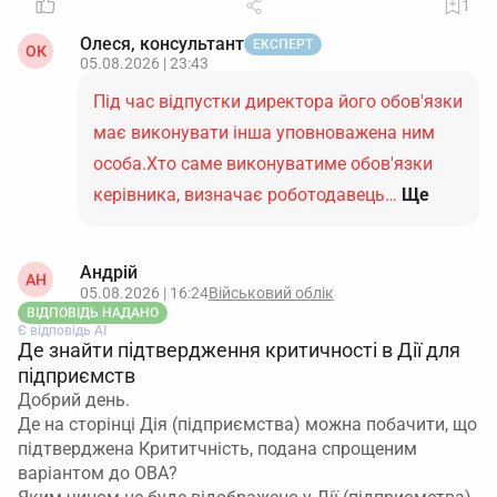
1
Олеся, консультант
ЕКСПЕРТ
ОК
05.08.2026 | 23:43
Під час відпустки директора його обов'язки
має виконувати інша уповноважена ним
особа.Хто саме виконуватиме обов'язки
керівника, визначає роботодавець…
Ще
Андрій
АН
05.08.2026 | 16:24
Військовий облік
ВІДПОВІДЬ НАДАНО
Є відповідь АІ
Де знайти підтвердження критичності в Дії для
підприємств
Добрий день.
Де на сторінці Дія (підприємства) можна побачити, що
підтверджена Крититчність, подана спрощеним
варіантом до ОВА?