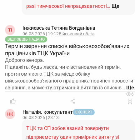
разі тимчасової непрацездатності…
Ще
Інжиєвська Тетяна Богданівна
ТІ
06.08.2026 | 19:12
Військовий облік
ВІДПОВІДЬ НАДАНО
Термін звіряння списків військовозобов’язаних
працівників ТЦК України
Доброго вечора.
Підкажіть, будь ласка, чи є встановлений термін,
протягом якого ТЦК за місце обліку
військовозобов’язаного працівника повинен провести
звіряння, з моменту отримання витягів із списків…
6
Наталія, консультант
ЕКСПЕРТ
НК
06.08.2026 | 23:13
ТЦК та СП зобов'язаний повернути
підприємству один примірник витягу зі