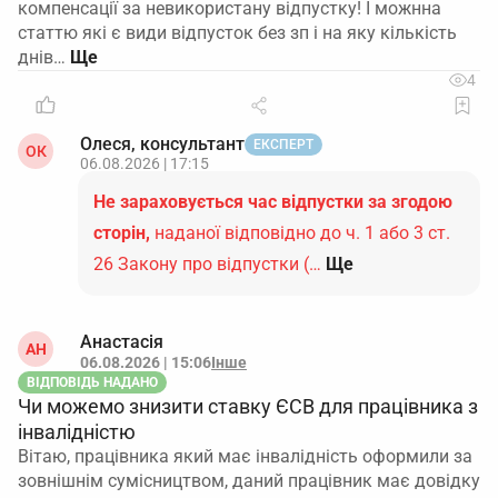
компенсації за невикористану відпустку! І можнна
статтю які є види відпусток без зп і на яку кількість
днів…
4
Олеся, консультант
ЕКСПЕРТ
ОК
06.08.2026 | 17:15
Не зараховується час відпустки за згодою
сторін,
наданої відповідно до ч. 1 або 3 ст.
26 Закону про відпустки (…
Ще
Анастасія
АН
06.08.2026 | 15:06
Інше
ВІДПОВІДЬ НАДАНО
Чи можемо знизити ставку ЄСВ для працівника з
інвалідністю
Вітаю, працівника який має інвалідність оформили за
зовнішнім сумісництвом, даний працівник має довідку