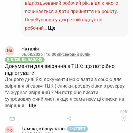
відпрацьований робочий рік, відлік якого
починається з дати прийняття на роботу.
Перебування у декретній відпустці
робочий…
Ще
Наталія
НА
06.08.2026 | 16:00
Військовий облік
ВІДПОВІДЬ НАДАНО
Документи для звіряння з ТЦК: що потрібно
підготувати
Доброго дня! Які документи маю взяти з собою для
звіряння зі своїм ТЦК ( списки, роздруківки з резерву
та журнал звіряння) ? Чи потрібно писати
супроводжуючий лист, якщо я сама несу ці списки на
звіряння…
5
Таміла, консультант
ЕКСПЕРТ
ТК