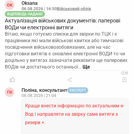
Oksana
OK
06.08.2026 | 16:50
Військовий облік
ВІДПОВІДЬ НАДАНО
Актуалізація військових документів: паперові
ВОДи чи електронні витяги
Вітаю, якщо готуємо списки для звірки по ТЦК і є
працівники які мали військові квитки або тимчасові
посвідчення військовозобовязаних, але на час
підготовки витягів є оновлені електронні ВОДИ то чи
доцільно у витягах зазначати реквізити ще паперових
ВОДів чи достатнього останньої…
8
Поліна, консультант
ЕКСПЕРТ
ПК
06.08.2026 | 21:04
Краще внести інформацію по актуальним е-
Вод і направляти на звірку саме витяги з
резерв +.