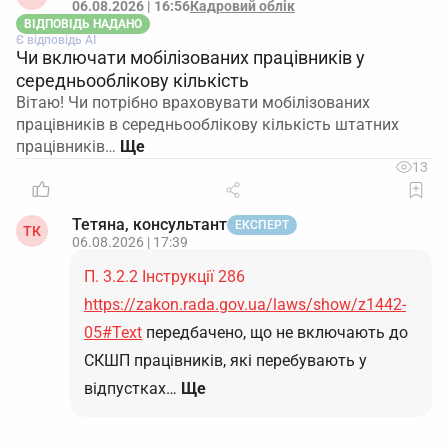
06.08.2026 | 16:56
Кадровий облік
ВІДПОВІДЬ НАДАНО
Є відповідь АІ
Чи включати мобілізованих працівників у
середньооблікову кількість
Вітаю! Чи потрібно враховувати мобілізованих
працівників в середньооблікову кількість штатних
працівників…
13
Тетяна, консультант
ЕКСПЕРТ
ТК
06.08.2026 | 17:39
П. 3.2.2 Інструкції 286
https://zakon.rada.gov.ua/laws/show/z1442-
05#Text
передбачено, що не включають до
СКШП працівників, які перебувають у
відпустках…
Ще