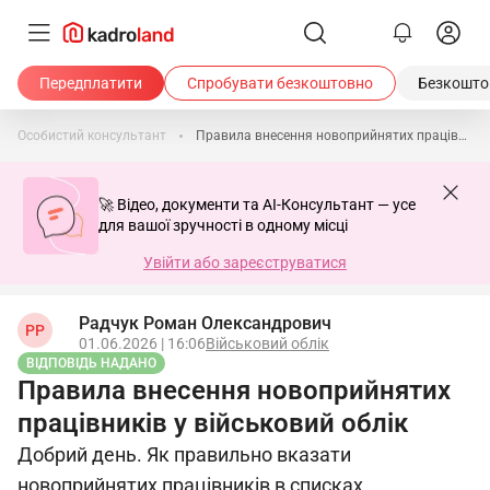
Передплатити
Спробувати безкоштовно
Безкоштов
Особистий консультант
Правила внесення новоприйнятих працівників у військовий облік
🚀 Відео, документи та AI-Консультант — усе
для вашої зручності в одному місці
Увійти або зареєструватися
Радчук Роман Олександрович
РР
01.06.2026 | 16:06
Військовий облік
ВІДПОВІДЬ НАДАНО
Правила внесення новоприйнятих
працівників у військовий облік
Добрий день. Як правильно вказати
новоприйнятих працівників в списках