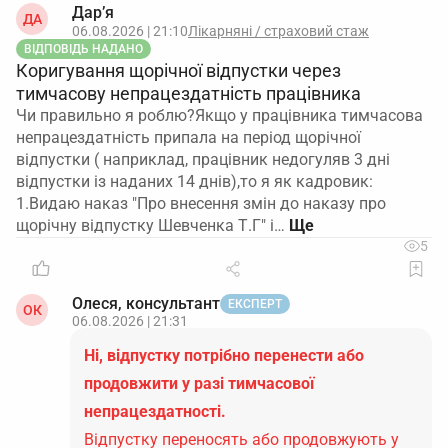
Дар’я
ДА
06.08.2026 | 21:10
Лікарняні / страховий стаж
ВІДПОВІДЬ НАДАНО
Коригування щорічної відпустки через
тимчасову непрацездатність працівника
Чи правильно я роблю?Якщо у працівника тимчасова
непрацездатність припала на період щорічної
відпустки ( наприклад, працівник недогуляв 3 дні
відпустки із наданих 14 днів),то я як кадровик:
1.Видаю наказ "Про внесення змін до наказу про
щорічну відпустку Шевченка Т.Г" і…
5
Олеся, консультант
ЕКСПЕРТ
ОК
06.08.2026 | 21:31
Ні, відпустку потрібно перенести або
продовжити у разі тимчасової
непрацездатності.
Відпустку переносять або продовжують у