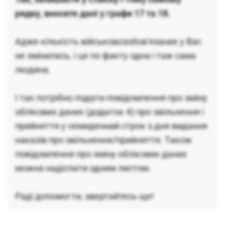
рядку, вносите дані у графи 17 та 18.
Адже кількість військовозобов'язаних у Вас
не змінилась, і це по факту одна і таж сама
людина.
І так потрібно подати повідомлення про зміну
облікових даних (додаток 4) про звільнення і
прийняття у семиденний строк з дня видання
наказів про звільнення/прийняття. Також
повідомлення про зміну облікових даних
можна надіслати одним листом.
Раді допомогти, звертайтесь ще!