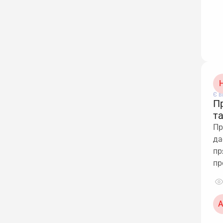
Н
Є в
П
та
Пр
да
пр
пр
А