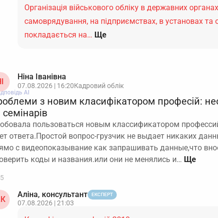
Організація військового обліку в державних органах
самоврядування, на підприємствах, в установах та 
покладається на…
Ще
Ніна Іванівна
І
07.08.2026 | 16:20
Кадровий облік
ідповідь АІ
роблеми з новим класифікатором професій: не
 семінарів
обовала пользоваться новым классификатором профессий.
ет ответа.Простой вопрос-грузчик не выдает никаких дан
ямо с видеопоказывание как запрашивать данные,что вно
оверить коды и названия.или они не менялись и…
5
Аліна, консультант
ЕКСПЕРТ
К
07.08.2026 | 21:03