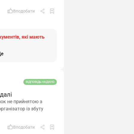
Вподобати
кументів, які мають
е
ВІДПОВІДЬ НАДАНО
 далі
нок не прийнятою з
рганізатор із збуту
Вподобати