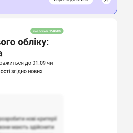
ВІДПОВІДЬ НАДАНО
ого обліку:
а
довжиться до 01.09 чи
ості згідно нових
озробити нові критерії
 вони мають здійснити