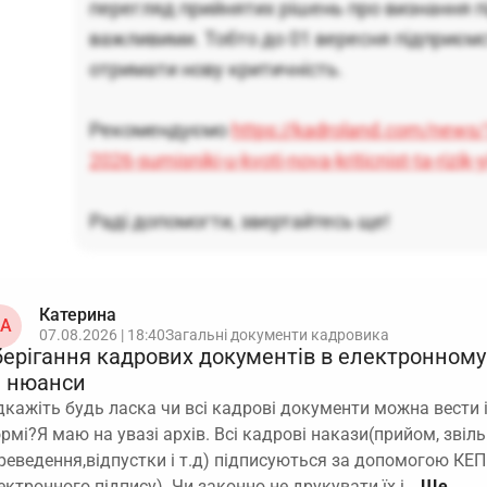
перегляд прийнятих рішень про визнання 
важливими. Тобто до 01 вересня підприєм
отримати нову критичність.
Рекомендуємо
https://kadroland.com/news
2026-sumisniki-u-kvoti-nova-kriticnist-ta-rizik-y
Раді допомогти, звертайтесь ще!
Катерина
А
07.08.2026 | 18:40
Загальні документи кадровика
берігання кадрових документів в електронному 
а нюанси
дкажіть будь ласка чи всі кадрові документи можна вести і
рмі?Я маю на увазі архів. Всі кадрові накази(прийом, звіль
реведення,відпустки і т.д) підписуються за допомогою КЕП
ектронного підпису). Чи законно не друкувати їх і…