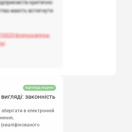
підприємств критично
ства мають встигнути
/10323-bronyuvannya-
iyi
ВІДПОВІДЬ НАДАНО
вигляді: законність
 зберігати в електронній
нення,
 (кваліфікованого