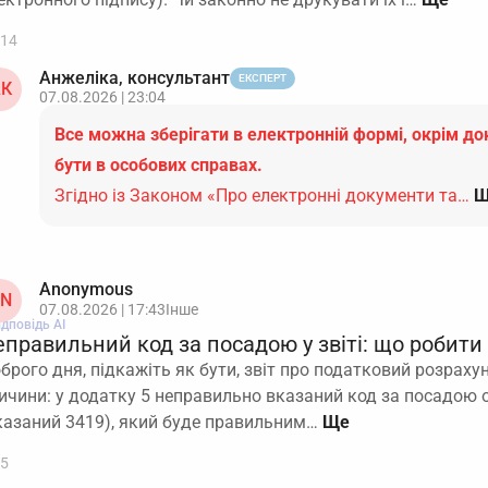
14
Анжеліка, консультант
ЕКСПЕРТ
К
07.08.2026 | 23:04
Все можна зберігати в електронній формі, окрім до
бути в особових справах.
Згідно із Законом «Про електронні документи та…
Щ
Anonymous
N
07.08.2026 | 17:43
Інше
ідповідь АІ
правильний код за посадою у звіті: що робити
брого дня, підкажіть як бути, звіт про податковий розраху
ичини: у додатку 5 неправильно вказаний код за посадою о
казаний 3419), який буде правильним…
5