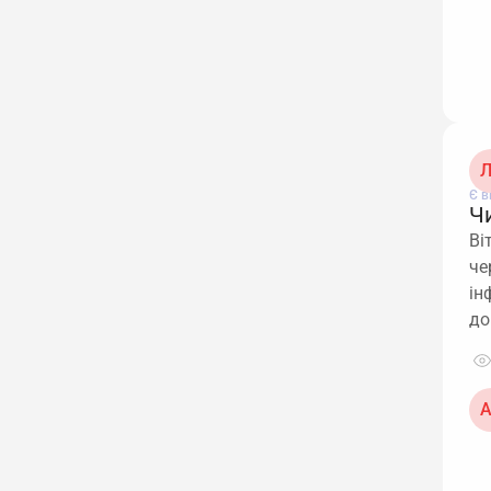
Л
Є в
Чи
Ві
че
ін
до
А