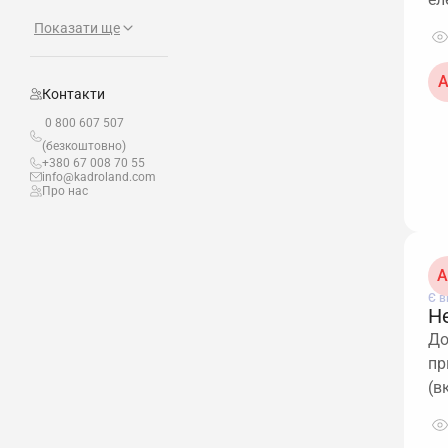
Показати ще
А
Контакти
0 800 607 507
(безкоштовно)
+380 67 008 70 55
info@kadroland.com
Про нас
A
Є в
Не
До
пр
(в