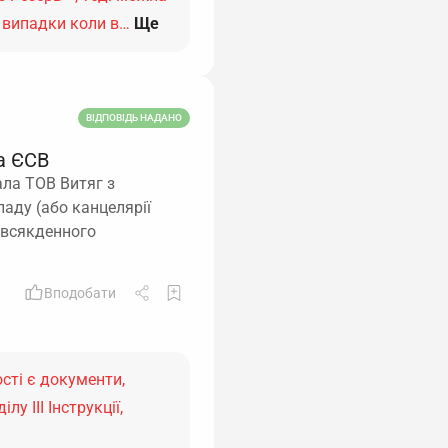
є випадки коли в…
Ще
ВІДПОВІДЬ НАДАНО
а ЄСВ
ала ТОВ Витяг з
аду (або канцелярії
повсякденного
Вподобати
сті є документи,
у ІІІ Інструкції,