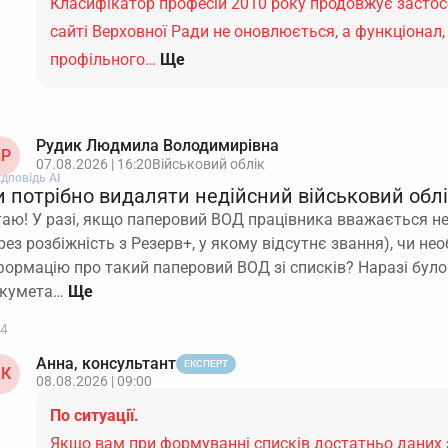
Класифікатор професій 2010 року продовжує застос
сайті Верховної Ради не оновлюється, а функціонал,
профільного…
Ще
Рудик Людмила Володимирівна
Р
07.08.2026 | 16:20
Військовий облік
ідповідь АІ
 потрібно видаляти недійсний військовий облі
таю! У разі, якщо паперовий ВОД працівника вважається н
рез розбіжність з Резерв+, у якому відсутнє звання), чи не
формацію про такий паперовий ВОД зі списків? Наразі бул
кумета…
4
Анна, консультант
ЕКСПЕРТ
К
08.08.2026 | 09:00
По ситуації.
Якщо вам при формуванні списків достатньо даних з