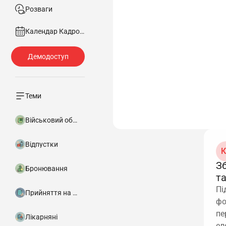
Розваги
Календар Кадровика
Теми
Військовий облік
Відпустки
К
З
Бронювання
т
Пі
Прийняття на роботу
фо
пе
Лікарняні
ел