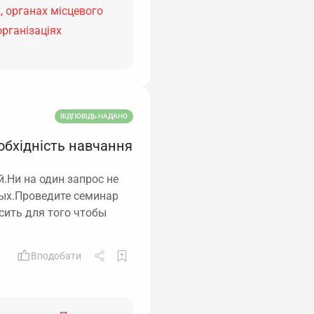
, органах місцевого
організаціях
ВІДПОВІДЬ НАДАНО
обхідність навчання
Ни на один запрос не
ных.Проведите семинар
сить для того чтобы
Вподобати