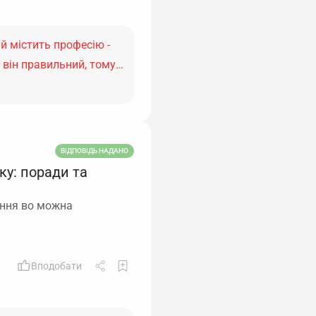
й містить професію -
я, він правильний, тому…
ВІДПОВІДЬ НАДАНО
ку: поради та
ення во можна
Вподобати