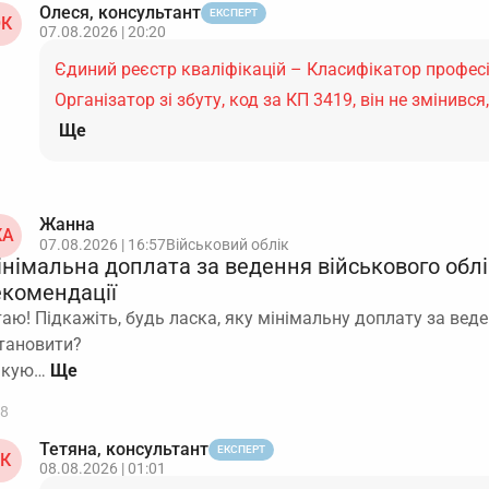
Олеся, консультант
ЕКСПЕРТ
К
07.08.2026 | 20:20
Єдиний реєстр кваліфікацій – Класифікатор професі
Організатор зі збуту, код за КП 3419, він не змінивс
Ще
Жанна
А
07.08.2026 | 16:57
Військовий облік
інімальна доплата за ведення військового облі
екомендації
таю! Підкажіть, будь ласка, яку мінімальну доплату за вед
тановити?
якую…
8
Тетяна, консультант
ЕКСПЕРТ
К
08.08.2026 | 01:01