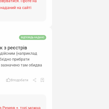
овуватися. Проте на
 наданий на сайті
ВІДПОВІДЬ НАДАНО
к з реєстрів
едійсним (наприклад
обхідно прибрати
о зазначено там обидва
Вподобати
 Резерв +, тоді можна