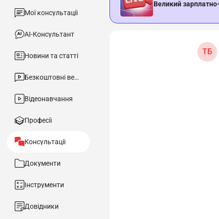
Великий зарплатно
Мої консультації
АІ-Консультант
ТБ
Новини та статті
Безкоштовні вебінари
Відеонавчання
Професії
Консультації
Документи
Інструменти
Довідники