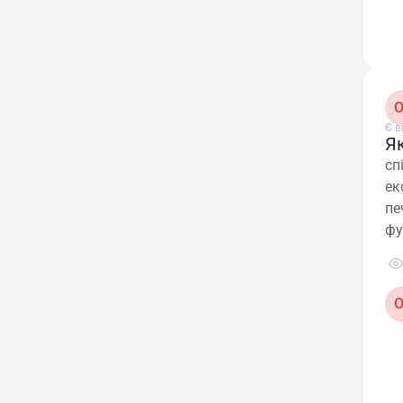
О
Є в
Я
сп
ек
пе
фу
О