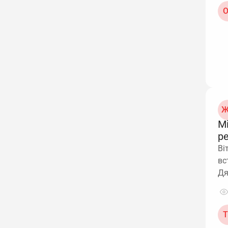
О
Ж
М
р
Ві
вс
Д
Т