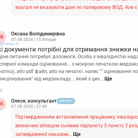
взагалі не вказувати дані по паперовому ВОД. Але 
Оксана Володимирівна
В
07.08.2026 | 15:49
Інше
ідповідь АІ
кі документи потрібні для отримання знижки н
ірне питання потребує допомоги. Особа з інвалідністю над
сперної команди оцінювання... з мокрою печаткою медзакл
чатка), або pdf файл, або на печаткі. напис "" оцінювання 
нкціонування" від медзакладу... який з цих…
6
Олеся, консультант
ЕКСПЕРТ
К
07.08.2026 | 22:48
Підтвердженням встановлення працівнику інвалідно
визначені абзацом сьомим підпункту 5 пункту 2 розділ
затвердженої наказом…
Ще