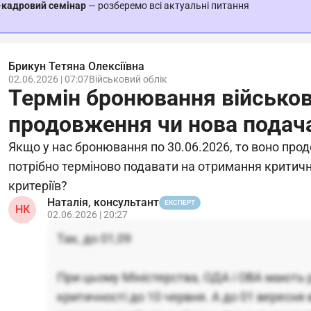
-кадровий семінар
— розберемо всі актуальні питання
Брикун Тетяна Олексіївна
02.06.2026 | 07:07
Військовий облік
Термін бронювання військов
продовження чи нова подач
Якщо у нас бронювання по 30.06.2026, то воно про
потрібно терміново подавати на отримання критичн
критеріїв?
Наталія, консультант
ЕКСПЕРТ
НК
02.06.2026 | 20:27
Так, до 01,09
При цьому Міністерства, ОДА і ОВА мають р
критичності до 10 червня. А до 01 вересня